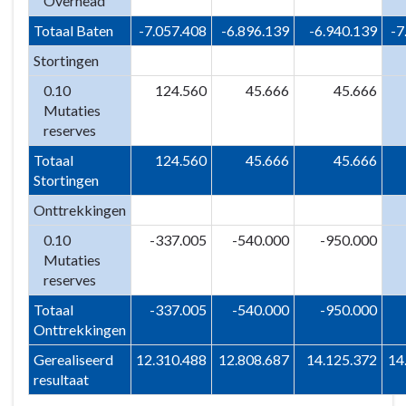
Overhead
Totaal Baten
-7.057.408
-6.896.139
-6.940.139
-7
Stortingen
0.10
124.560
45.666
45.666
Mutaties
reserves
Totaal
124.560
45.666
45.666
Stortingen
Onttrekkingen
0.10
-337.005
-540.000
-950.000
Mutaties
reserves
Totaal
-337.005
-540.000
-950.000
Onttrekkingen
Gerealiseerd
12.310.488
12.808.687
14.125.372
14
resultaat