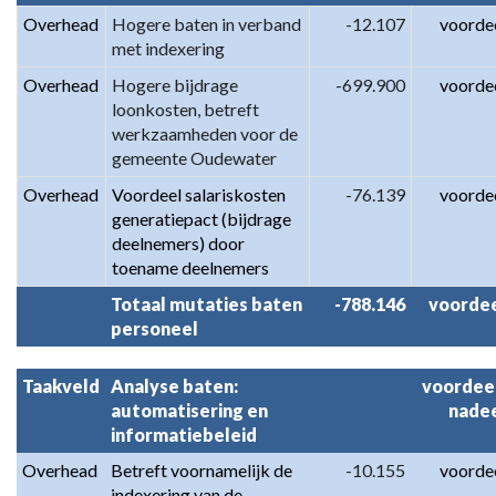
Overhead
Hogere baten in verband 
-12.107
voorde
met indexering
Overhead
Hogere bijdrage 
-699.900
voorde
loonkosten, betreft 
werkzaamheden voor de 
gemeente Oudewater
Overhead
Voordeel salariskosten 
-76.139
voorde
generatiepact (bijdrage 
deelnemers) door 
toename deelnemers
Totaal mutaties baten 
-788.146
voorde
personeel
Taakveld
Analyse baten: 
voordeel
automatisering en 
nade
informatiebeleid
Overhead
Betreft voornamelijk de 
-10.155
voorde
indexering van de 