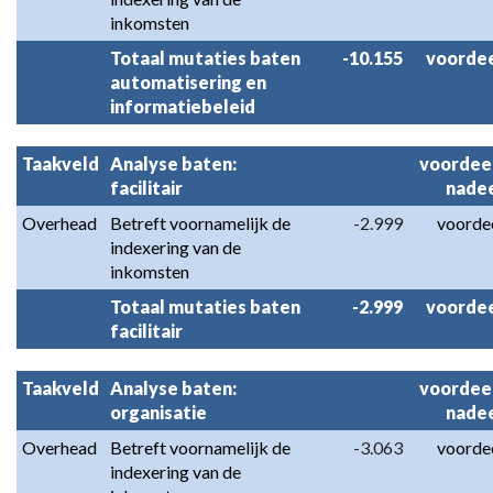
inkomsten
Totaal mutaties baten 
-10.155
voorde
automatisering en 
informatiebeleid
Taakveld
Analyse baten: 
voordeel
facilitair
nade
Overhead
Betreft voornamelijk de 
-2.999
voorde
indexering van de 
inkomsten
Totaal mutaties baten 
-2.999
voorde
facilitair
Taakveld
Analyse baten: 
voordeel
organisatie
nade
Overhead
Betreft voornamelijk de 
-3.063
voorde
indexering van de 