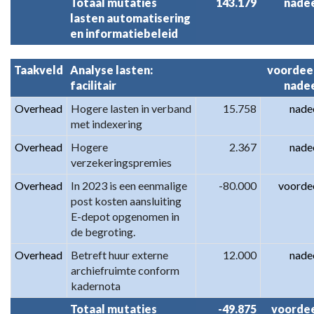
Totaal mutaties 
143.179
nade
lasten automatisering 
en informatiebeleid
Taakveld
Analyse lasten: 
voordeel
facilitair
nade
Overhead
Hogere lasten in verband 
15.758
nade
met indexering
Overhead
Hogere 
2.367
nade
verzekeringspremies
Overhead
In 2023 is een eenmalige 
-80.000
voorde
post kosten aansluiting 
E-depot opgenomen in 
de begroting.
Overhead
Betreft huur externe 
12.000
nade
archiefruimte conform 
kadernota
Totaal mutaties 
-49.875
voorde