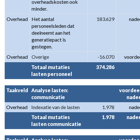
overheadskosten ook 
minder.
Overhead
Het aantal 
183.629
nade
personeelsleden dat 
deelneemt aan het 
generatiepact is 
gestegen.
Overhead
Overige
-16.070
voorde
Totaal mutaties 
374.286
lasten personeel
Taakveld
Analyse lasten: 
voordeel
communicatie
nade
Overhead
Indexatie van de lasten
1.978
nade
Totaal mutaties 
1.978
nade
lasten communicatie