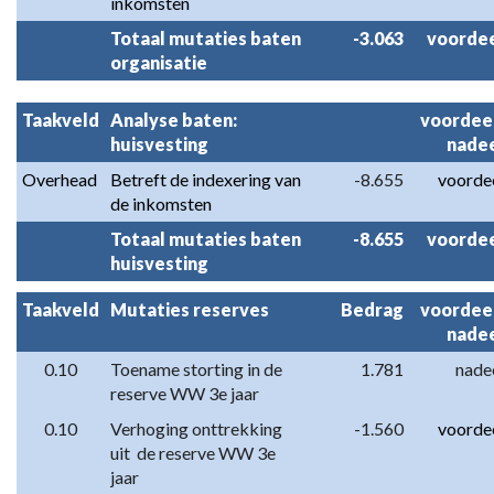
inkomsten
Totaal mutaties baten 
-3.063
voorde
organisatie
Taakveld
Analyse baten: 
voordeel
huisvesting
nade
Overhead
Betreft de indexering van 
-8.655
voorde
de inkomsten
Totaal mutaties baten 
-8.655
voorde
huisvesting
Taakveld
Mutaties reserves
Bedrag
voordeel
nade
0.10
Toename storting in de 
1.781
nade
reserve WW 3e jaar
0.10
Verhoging onttrekking 
-1.560
voorde
uit  de reserve WW 3e 
jaar