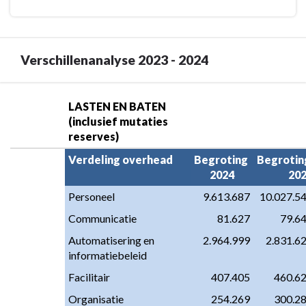
Verschillenanalyse 2023 - 2024
Terug
LASTEN EN BATEN 
naar
(inclusief mutaties 
navigatie
reserves)
-
Verdeling overhead
Begroting 
Begroting
Programma
2024
20
8.
Personeel
9.613.687
10.027.5
Overhead
-
Communicatie
81.627
79.6
Verschillenanalyse
Automatisering en 
2.964.999
2.831.6
2023
informatiebeleid
-
Facilitair
407.405
460.6
2024
Organisatie
254.269
300.2