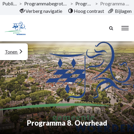
Publicaties
>
Programmabegroting 2024-2027
>
Programma's
>
Programma 8. Overhead
Naar hoofdinhoud
Verberg navigatie
Hoog contrast
Bijlagen
Tonen
Programma 8. Overhead