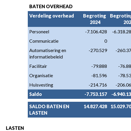
BATEN OVERHEAD
Verdeling overhead
Begroting 
Begroting
2024
20
Personeel
-7.106.428
-6.318.2
Communicatie
0
Automatisering en 
-270.529
-260.3
informatiebeleid
Facilitair
-79.888
-76.8
Organisatie
-81.596
-78.5
Huisvesting
-214.716
-206.0
Saldo
-7.753.157
-6.940.1
SALDO BATEN EN 
14.827.428
15.029.7
LASTEN
LASTEN