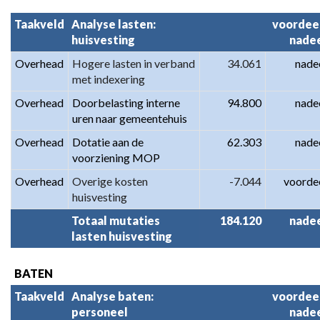
Taakveld
Analyse lasten: 
voordeel
huisvesting
nade
Overhead
Hogere lasten in verband 
34.061
nade
met indexering
Overhead
Doorbelasting interne 
94.800
nade
uren naar gemeentehuis
Overhead
Dotatie aan de 
62.303
nade
voorziening MOP
Overhead
Overige kosten 
-7.044
voorde
huisvesting
Totaal mutaties 
184.120
nade
lasten huisvesting
BATEN
Taakveld
Analyse baten: 
voordeel
personeel
nade