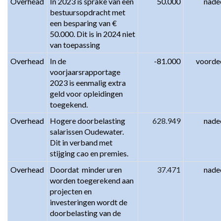
Overhead
In 2023 is sprake van een 
50.000
nade
bestuursopdracht met 
een besparing van € 
50.000. Dit is in 2024 niet 
van toepassing
Overhead
In de 
-81.000
voorde
voorjaarsrapportage 
2023 is eenmalig extra 
geld voor opleidingen 
toegekend.
Overhead
Hogere doorbelasting 
628.949
nade
salarissen Oudewater. 
Dit in verband met 
stijging cao en premies.
Overhead
Doordat  minder uren 
37.471
nade
worden toegerekend aan 
projecten en 
investeringen wordt de 
doorbelasting van de 