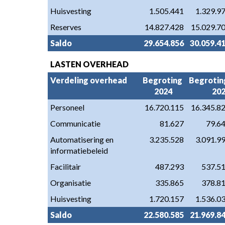
Huisvesting
1.505.441
1.329.9
Reserves
14.827.428
15.029.7
Saldo
29.654.856
30.059.4
LASTEN OVERHEAD
Verdeling overhead
Begroting 
Begroting
2024
20
Personeel
16.720.115
16.345.8
Communicatie
81.627
79.6
Automatisering en 
3.235.528
3.091.9
informatiebeleid
Facilitair
487.293
537.5
Organisatie
335.865
378.8
Huisvesting
1.720.157
1.536.0
Saldo
22.580.585
21.969.8