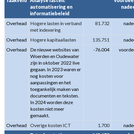
Taakveld
Analyse lasten: 
voordeel
automatisering en 
nade
informatiebeleid
Overhead
Hogere lasten in verband 
81.732
nade
met indexering
Overhead
Hogere kapitaallasten
135.751
nade
Overhead
De nieuwe websites van 
-76.004
voorde
Woerden en Oudewater 
zijn in oktober 2022 live 
gegaan. In 2023 waren er 
nog kosten voor 
aanpassingen en het 
toegankelijk maken van 
documenten en teksten. 
In 2024 worden deze 
kosten niet meer 
gemaakt.
Overhead
Overige kosten ICT
1.700
nade