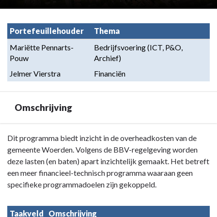
Portefeuillehouder
Thema
Mariëtte Pennarts-
Bedrijfsvoering (ICT, P&O, 
Pouw
Archief)
Jelmer Vierstra
Financiën
Omschrijving
Terug
Dit programma biedt inzicht in de overheadkosten van de
naar
gemeente Woerden. Volgens de BBV-regelgeving worden
navigatie
deze lasten (en baten) apart inzichtelijk gemaakt. Het betreft
-
een meer financieel-technisch programma waaraan geen
Programma
specifieke programmadoelen zijn gekoppeld.
8.
Overhead
Taakveld
Omschrijving