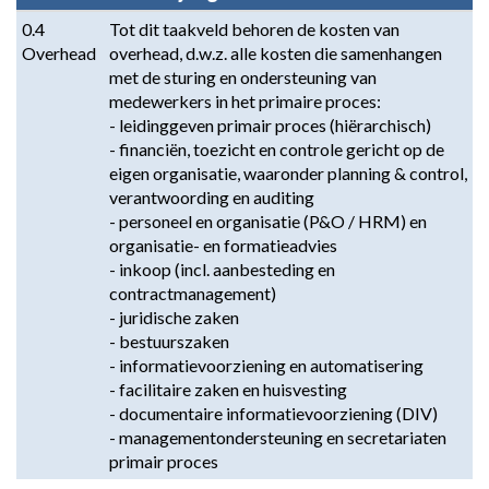
-
0.4 
Tot dit taakveld behoren de kosten van 
Omschrijving
Overhead
overhead, d.w.z. alle kosten die samenhangen 
met de sturing en ondersteuning van 
medewerkers in het primaire proces:

- leidinggeven primair proces (hiërarchisch)

- financiën, toezicht en controle gericht op de 
eigen organisatie, waaronder planning & control, 
verantwoording en auditing

- personeel en organisatie (P&O / HRM) en 
organisatie- en formatieadvies

- inkoop (incl. aanbesteding en 
contractmanagement)

- juridische zaken

- bestuurszaken

- informatievoorziening en automatisering

- facilitaire zaken en huisvesting

- documentaire informatievoorziening (DIV)

- managementondersteuning en secretariaten 
primair proces