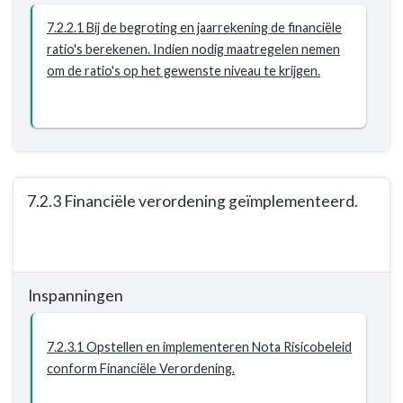
Opgave:
7.2.2.1 Bij de begroting en jaarrekening de financiële
Gezonde
ratio's berekenen. Indien nodig maatregelen nemen
financiën
om de ratio's op het gewenste niveau te krijgen.
-
Resultaat
-
7.2.2
Onze
financiële
7.2.3 Financiële verordening geïmplementeerd.
ratio's
voldoen
Terug
aan
naar
de
navigatie
minimale
Inspanningen
-
eisen
Opgave:
uit
Gezonde
7.2.3.1 Opstellen en implementeren Nota Risicobeleid
de
financiën
conform Financiële Verordening.
financiële
-
verordening.