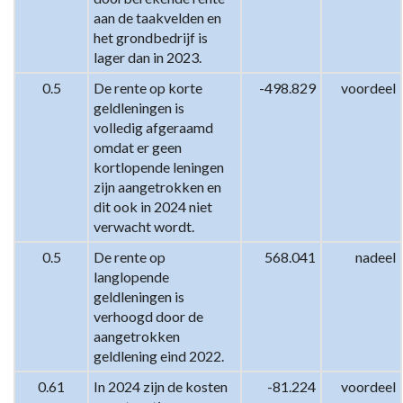
inkomsten
aan de taakvelden en 
-
het grondbedrijf is 
Verschillenanalyse
lager dan in 2023.
2023
0.5
De rente op korte 
-498.829
voordeel
-
geldleningen is 
2024
volledig afgeraamd 
omdat er geen 
kortlopende leningen 
zijn aangetrokken en 
dit ook in 2024 niet 
verwacht wordt.
0.5
De rente op 
568.041
nadeel
langlopende 
geldleningen is 
verhoogd door de 
aangetrokken 
geldlening eind 2022.
0.61
In 2024 zijn de kosten 
-81.224
voordeel