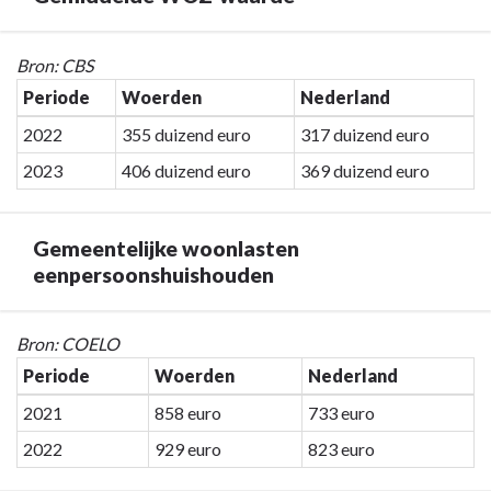
Terug
Bron: CBS
naar
Periode
Woerden
Nederland
navigatie
2022
355 duizend euro
317 duizend euro
-
Programma
2023
406 duizend euro
369 duizend euro
7.
Algemene
Gemeentelijke woonlasten
inkomsten
eenpersoonshuishouden
-
Gemiddelde
WOZ-
Terug
Bron: COELO
waarde
naar
Periode
Woerden
Nederland
navigatie
2021
858 euro
733 euro
-
Programma
2022
929 euro
823 euro
7.