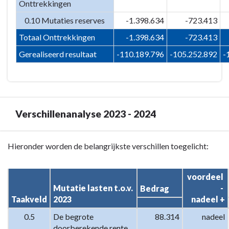
Onttrekkingen
0.10 Mutaties reserves
-1.398.634
-723.413
Totaal Onttrekkingen
-1.398.634
-723.413
Gerealiseerd resultaat
-110.189.796
-105.252.892
-
Verschillenanalyse 2023 - 2024
Terug
Hieronder worden de belangrijkste verschillen toegelicht:
naar
navigatie
voordeel 
-
Mutatie lasten t.o.v. 
- 

Bedrag
Programma
Taakveld
2023
nadeel +
7.
0.5
De begrote 
88.314
nadeel
Algemene
doorberekende rente 