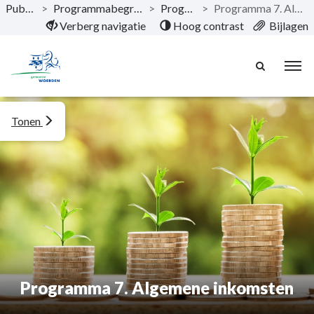
Publicaties
>
Programmabegroting 2024-2027
>
Programma's
>
Programma 7. Algemene inkomsten
Naar hoofdinhoud
Verberg navigatie
Hoog contrast
Bijlagen
Tonen
Programma 7. Algemene inkomsten