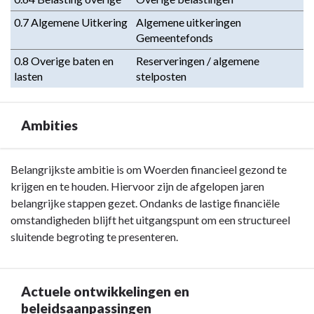
0.7 Algemene Uitkering
Algemene uitkeringen 
Gemeentefonds
0.8 Overige baten en 
Reserveringen / algemene 
lasten
stelposten
Ambities
Terug
Belangrijkste ambitie is om Woerden financieel gezond te
naar
krijgen en te houden. Hiervoor zijn de afgelopen jaren
navigatie
belangrijke stappen gezet. Ondanks de lastige financiële
-
omstandigheden blijft het uitgangspunt om een structureel
Programma
sluitende begroting te presenteren.
7.
Algemene
inkomsten
Actuele ontwikkelingen en
-
beleidsaanpassingen