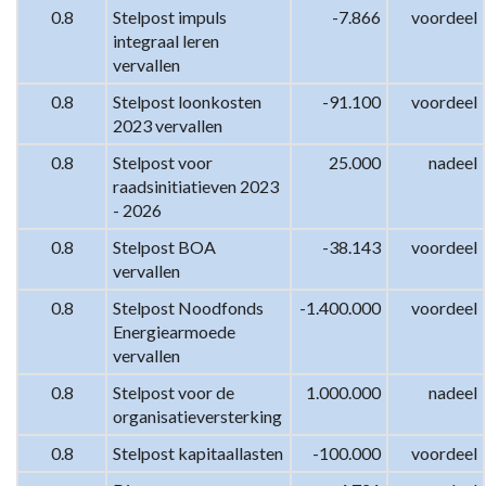
0.8
Stelpost impuls 
-7.866
voordeel
integraal leren 
vervallen
0.8
Stelpost loonkosten 
-91.100
voordeel
2023 vervallen
0.8
Stelpost voor 
25.000
nadeel
raadsinitiatieven 2023 
- 2026
0.8
Stelpost BOA 
-38.143
voordeel
vervallen
0.8
Stelpost Noodfonds 
-1.400.000
voordeel
Energiearmoede 
vervallen
0.8
Stelpost voor de 
1.000.000
nadeel
organisatieversterking
0.8
Stelpost kapitaallasten
-100.000
voordeel