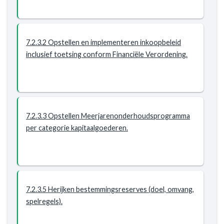
Resultaat
-
7.2.3
Financiële
7.2.3.2 Opstellen en implementeren inkoopbeleid
verordening
inclusief toetsing conform Financiële Verordening.
geïmplementeerd.
7.2.3.3 Opstellen Meerjarenonderhoudsprogramma
per categorie kapitaalgoederen.
7.2.3.5 Herijken bestemmingsreserves (doel, omvang,
spelregels).