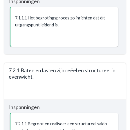
Inspanningen
-
-
Resultaat
Opgave:
Gezonde
7.1.1.1 Het begrotingsproces zo inrichten dat dit
financiën
uitgangspunt leidend is.
-
Resultaat
-
7.1.1
Woonlastenstijging
beperken
7.2.1 Baten en lasten zijn reëel en structureel in
tot
evenwicht.
kostenstijging
en
Terug
inflatie,
naar
niet
navigatie
voor
Inspanningen
-
nieuwe
Opgave:
ambities.
Gezonde
7.2.1.1 Begroot en realiseer een structureel saldo
financiën