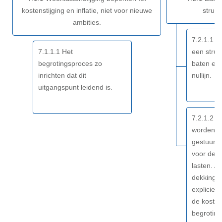
financiën
kostenstijging en inflatie, niet voor nieuwe
struct
-
ambities.
Resultaat
7.2.1.1 B
7.1.1.1 Het
een struc
begrotingsproces zo
baten en 
inrichten dat dit
nullijn.
uitgangspunt leidend is.
7.2.1.2 N
worden al
gestuurd 
voor de e
lasten. A
dekkingsb
expliciet
de kosten 
begrotin