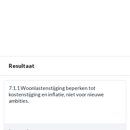
Resultaat
Terug
7.1.1 Woonlastenstijging beperken tot
naar
kostenstijging en inflatie, niet voor nieuwe
navigatie
ambities.
-
Opgave:
Terug
Gezonde
naar
financiën
navigatie