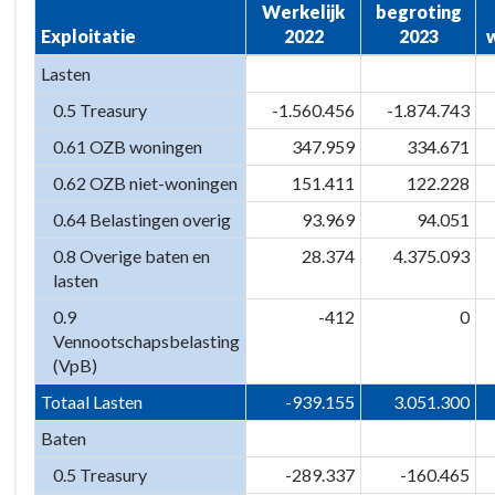
Werkelijk
begroting
7.
Exploitatie
2022
2023
w
Algemene
Lasten
inkomsten
-
0.5 Treasury
-1.560.456
-1.874.743
Specificatie
0.61 OZB woningen
347.959
334.671
taakvelden
0.62 OZB niet-woningen
151.411
122.228
0.64 Belastingen overig
93.969
94.051
0.8 Overige baten en
28.374
4.375.093
lasten
0.9
-412
0
Vennootschapsbelasting
(VpB)
Totaal Lasten
-939.155
3.051.300
Baten
0.5 Treasury
-289.337
-160.465