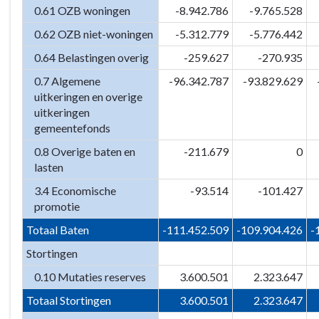
0.61 OZB woningen
-8.942.786
-9.765.528
0.62 OZB niet-woningen
-5.312.779
-5.776.442
0.64 Belastingen overig
-259.627
-270.935
0.7 Algemene
-96.342.787
-93.829.629
uitkeringen en overige
uitkeringen
gemeentefonds
0.8 Overige baten en
-211.679
0
lasten
3.4 Economische
-93.514
-101.427
promotie
Totaal Baten
-111.452.509
-109.904.426
-
Stortingen
0.10 Mutaties reserves
3.600.501
2.323.647
Totaal Stortingen
3.600.501
2.323.647