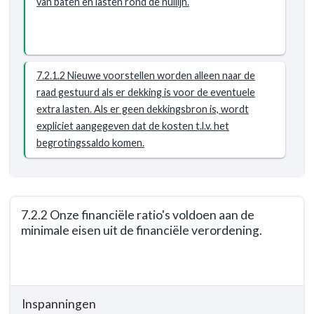
van baten en lasten rond de nullijn.
-
Resultaat
-
7.2.1
7.2.1.2 Nieuwe voorstellen worden alleen naar de
Baten
raad gestuurd als er dekking is voor de eventuele
en
extra lasten. Als er geen dekkingsbron is, wordt
lasten
expliciet aangegeven dat de kosten t.l.v. het
zijn
begrotingssaldo komen.
reëel
en
structureel
in
7.2.2 Onze financiële ratio's voldoen aan de
evenwicht.
minimale eisen uit de financiële verordening.
Terug
naar
navigatie
Inspanningen
-