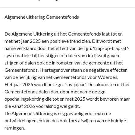
Ambities
Terug
Algemene uitkering Gemeentefonds
naar
navigatie
De Algemene Uitkering uit het Gemeentefonds laat tot en
-
met het jaar 2025 een positieve trend zien. Dit wordt met
Programma
name verklaard door het effect van de zgn. 'trap-op-trap-af'-
7.
systematiek: bij het stijgen of dalen van de rijksuitgaven
Algemene
stijgen of dalen ook de inkomsten van de gemeente uit het
inkomsten
Gemeentefonds. Hiertegenover staan de negatieve effecten
-
van de herijking van het Gemeentefonds voor Woerden.
Actuele
Het jaar 2026 wordt het zgn. 'ravijnjaar'. De inkomsten uit het
ontwikkelingen
Gemeentefonds dalen dan, door met name de zgn.
en
opschalingskorting die tot en met 2025 wordt bevroren maar
beleidsaanpassingen
die vanaf 2026 vooralsnog wel geldt.
De Algemene Uitkering is erg gevoelig voor externe
ontwikkelingen en kan dus ook fors afwijken van de huidige
ramingen.