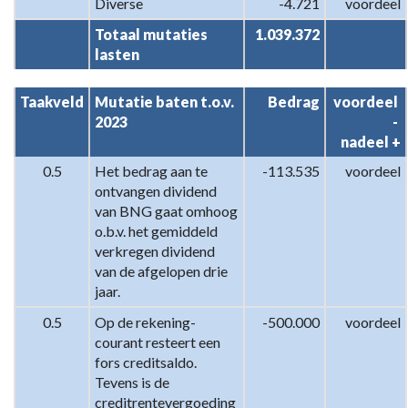
Diverse
-4.721
voordeel
Totaal mutaties 
1.039.372
lasten
Taakveld
Mutatie baten t.o.v. 
Bedrag
voordeel 
2023
- 

nadeel +
0.5
Het bedrag aan te 
-113.535
voordeel
ontvangen dividend 
van BNG gaat omhoog 
o.b.v. het gemiddeld 
verkregen dividend 
van de afgelopen drie 
jaar.
0.5
Op de rekening-
-500.000
voordeel
courant resteert een 
fors creditsaldo. 
Tevens is de 
creditrentevergoeding 