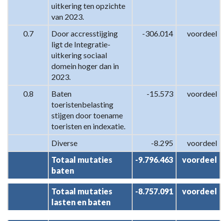
uitkering ten opzichte 
van 2023.
0.7
Door accresstijging 
-306.014
voordeel
ligt de Integratie-
uitkering sociaal 
domein hoger dan in 
2023.
0.8
Baten 
-15.573
voordeel
toeristenbelasting 
stijgen door toename 
toeristen en indexatie.
Diverse
-8.295
voordeel
Totaal mutaties 
-9.796.463
voordeel
baten
Totaal mutaties 
-8.757.091
voordeel
lasten en baten