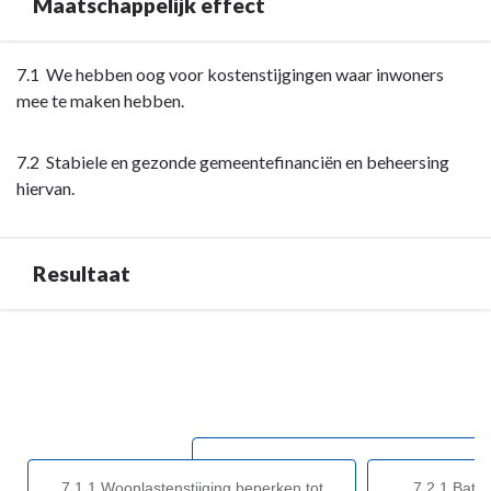
Maatschappelijk effect
Terug
7.1 We hebben oog voor kostenstijgingen waar inwoners
naar
mee te maken hebben.
navigatie
-
7.2 Stabiele en gezonde gemeentefinanciën en beheersing
Opgave:
hiervan.
Gezonde
financiën
-
Resultaat
Maatschappelijk
effect
Terug
naar
navigatie
-
Opgave:
Gezonde
7.1.1 Woonlastenstijging beperken tot
7.2.1 Baten