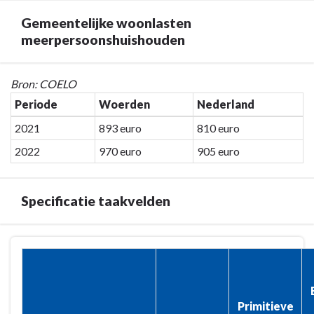
Algemene
Gemeentelijke woonlasten
inkomsten
meerpersoonshuishouden
-
Gemeentelijke
woonlasten
Terug
Bron: COELO
eenpersoonshuishouden
naar
Periode
Woerden
Nederland
navigatie
2021
893 euro
810 euro
-
Programma
2022
970 euro
905 euro
7.
Algemene
Specificatie taakvelden
inkomsten
-
Gemeentelijke
Terug
woonlasten
naar
meerpersoonshuishouden
navigatie
-
Primitieve
Programma