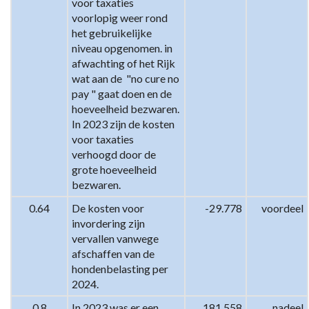
voor taxaties 
voorlopig weer rond 
het gebruikelijke 
niveau opgenomen. in 
afwachting of het Rijk 
wat aan de  "no cure no 
pay " gaat doen en de 
hoeveelheid bezwaren. 
In 2023 zijn de kosten 
voor taxaties 
verhoogd door de 
grote hoeveelheid 
bezwaren.
0.64
De kosten voor 
-29.778
voordeel
invordering zijn 
vervallen vanwege 
afschaffen van de 
hondenbelasting per 
2024.
0.8
In 2023 was er een 
181.558
nadeel