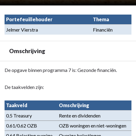
Portefeuillehouder
Thema
Jelmer Vierstra
Financiën
Omschrijving
Terug
De opgave binnen programma 7 is: Gezonde financiën.
naar
navigatie
De taakvelden zijn:
-
Programma
Taakveld
Omschrijving
7.
Algemene
0.5 Treasury
Rente en dividenden
inkomsten
0.61/0.62 OZB
OZB woningen en niet-woningen
-
Omschrijving
0.64 Belasting overige
Overige belastingen