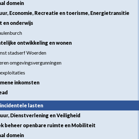
iaal domein
tuur, Economie, Recreatie en toerisme, Energietransitie
rt en onderwijs
hulenburch
mtelijke ontwikkeling en wonen
mst stadserf Woerden
veren omgevingsvergunningen
exploitaties
emene inkomsten
ead
 incidentele lasten
tuur, Dienstverlening en Veiligheid
iek beheer openbare ruimte en Mobiliteit
iaal domein