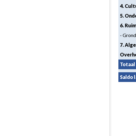
4. Cul
5. Ond
6. Rui
- Grond
7. Alg
Overh
Totaal
Saldo 