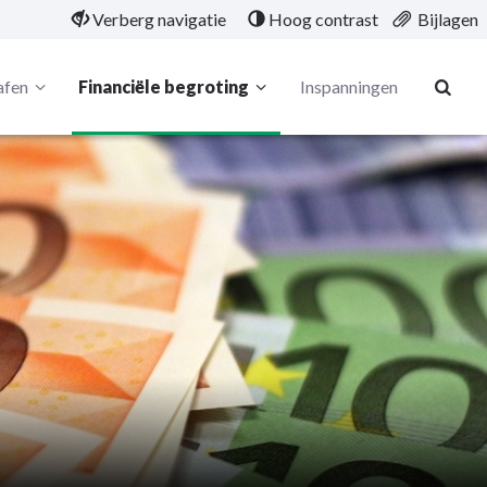
Verberg navigatie
Hoog contrast
Bijlagen
afen
Financiële begroting
Inspanningen