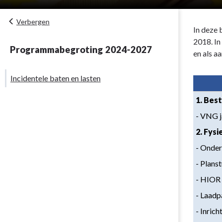
Verbergen
In deze 
2018. In
Programmabegroting 2024-2027
en als a
Incidentele baten en lasten
1. Best
- VNG 
2. Fys
- Onde
- Plans
- HIOR 
- Laadp
- Inric