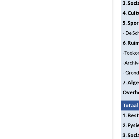
3. Soc
4. Cul
5. Spo
- De Sc
6. Rui
-Toeko
-Archi
- Grond
7. Alg
Overh
Totaal
1. Bes
2. Fys
3. Soc