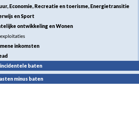
tuur, Economie, Recreatie en toerisme, Energietransitie
erwijs en Sport
mtelijke ontwikkeling en Wonen
exploitaties
emene inkomsten
ead
 incidentele baten
lasten minus baten