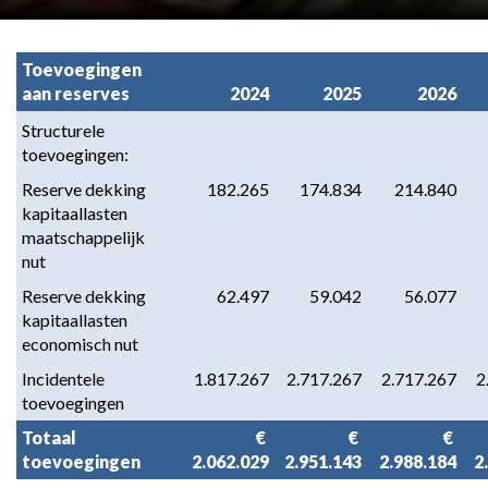
Toevoegingen 
aan reserves
2024
2025
2026
Structurele 
toevoegingen:
Reserve dekking 
 182.265
 174.834
 214.840
kapitaallasten 
maatschappelijk 
nut
Reserve dekking 
 62.497
 59.042
 56.077
kapitaallasten 
economisch nut
Incidentele 
 1.817.267
 2.717.267
 2.717.267
 
toevoegingen
Totaal 
 € 
 € 
 € 
toevoegingen
2.062.029
2.951.143
2.988.184
2