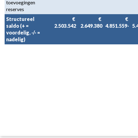
toevoegingen 
reserves
Structureel 
 € 
 € 
 € 
saldo (+ = 
2.503.542
2.649.380
4.851.559-
5.
voordelig, -/- = 
nadelig)