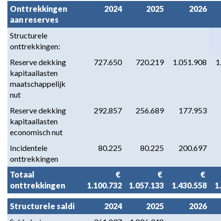
Onttrekkingen 
2024
2025
2026
aan reserves
Structurele 
onttrekkingen:
Reserve dekking 
 727.650
 720.219
 1.051.908
 
kapitaallasten 
maatschappelijk 
nut
Reserve dekking 
 292.857
 256.689
 177.953
kapitaallasten 
economisch nut
Incidentele 
 80.225
 80.225
 200.697
onttrekkingen
Totaal 
 € 
 € 
 € 
onttrekkingen
1.100.732
1.057.133
1.430.558
1
Structurele saldi
2024
2025
2026