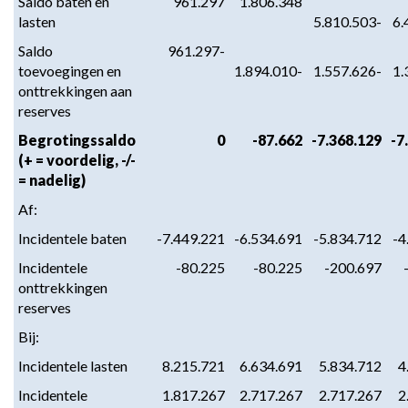
Saldo baten en 
 961.297
 1.806.348
lasten
5.810.503-
6.
Saldo 
 961.297-
toevoegingen en 
1.894.010-
1.557.626-
1.
onttrekkingen aan 
reserves
Begrotingssaldo 
0
-87.662
-7.368.129
-7
(+ = voordelig, -/- 
= nadelig)
Af:
Incidentele baten
-7.449.221
-6.534.691
-5.834.712
-4
Incidentele 
-80.225
-80.225
-200.697
onttrekkingen 
reserves
Bij:
Incidentele lasten
8.215.721
6.634.691
5.834.712
4
Incidentele 
 1.817.267
 2.717.267
 2.717.267
 