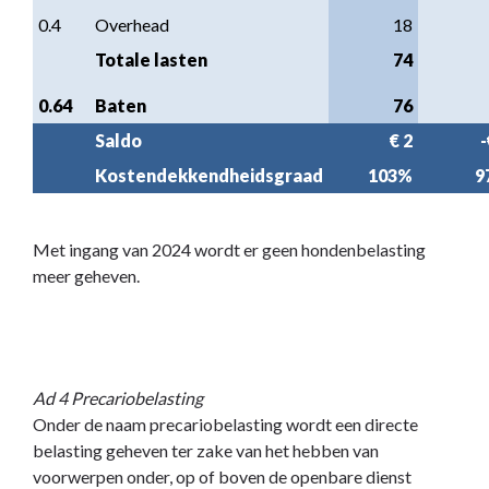
0.4
Overhead
18
Totale lasten
74
0.64
Baten
76
Saldo
€ 2
-
Kostendekkendheidsgraad
103%
9
Met ingang van 2024 wordt er geen hondenbelasting
meer geheven.
Ad 4 Precariobelasting
Onder de naam precariobelasting wordt een directe
belasting geheven ter zake van het hebben van
voorwerpen onder, op of boven de openbare dienst