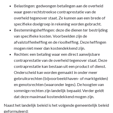
-
Belastingen: gedwongen betalingen aan de overheid
Paragraaf
waar geen rechtstreekse contraprestatie van de
1
overheid tegenover staat. Ze kunnen aan een brede of
Lokale
specifieke doelgroep in rekening worden gebracht.
heffingen
Bestemmingsheffingen: deze die dienen ter bestrijding
-
van specifieke kosten. Voorbeelden zijn de
2.
afvalstoffenheffing en de rioolheffing. Deze heffingen
Wettelijk
mogen niet meer dan kostendekkend zijn.
kader
Rechten: een betaling waar een direct aanwijsbare
en
contraprestatie van de overheid tegenover staat. Deze
gemeentelijk
contraprestatie kan bestaan uit een product of dienst.
kader
Onderscheid kan worden gemaakt in onder meer
gebruiksrechten (bijvoorbeeld haven- of marktgelden)
en genotsrechten (waaronder leges). De hoogten van
sommige rechten zijn landelijk bepaald. Verder geldt
dat deze maximaal kostendekkend mogen zijn.
Naast het landelijk beleid is het volgende gemeentelijk beleid
geformuleerd: