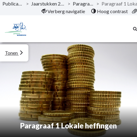
Publicaties
>
Jaarstukken 2023
>
Paragrafen
>
Naar hoofdinhoud
Verberg navigatie
Hoog contrast
Tonen
Paragraaf 1 Lokale heffingen