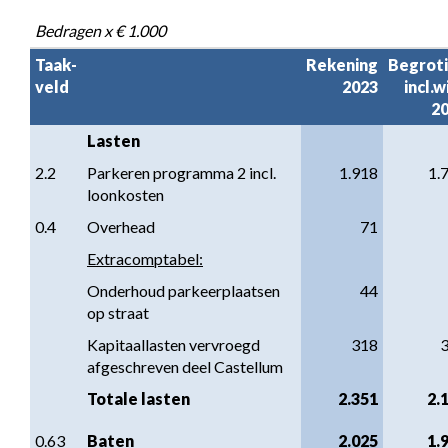
Bedragen x € 1.000
Taak-

Rekening

Begroti
veld
2023
incl.wi
2
Lasten
2.2
Parkeren programma 2 incl. 
1.918
1.
loonkosten
0.4
Overhead
71
Extracomptabel:
Onderhoud parkeerplaatsen 
44
op straat
Kapitaallasten vervroegd 
318
afgeschreven deel Castellum
Totale lasten
2.351
2.
0.63
Baten
2.025
1.