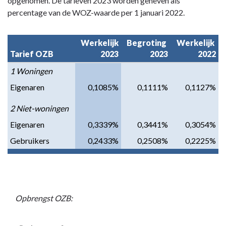
opgenomen. De tarieven 2023 worden geheven als
-
percentage van de WOZ-waarde per 1 januari 2022.
Paragraaf
1
Werkelijk

Begroting 

Werkelijk 

Lokale
Tarief OZB
2023
2023
2022
heffingen
1 Woningen
-
A.
Eigenaren
0,1085%
0,1111%
0,1127%
Belastingen
2 Niet-woningen
Eigenaren
0,3339%
0,3441%
0,3054%
Gebruikers
0,2433%
0,2508%
0,2225%
Opbrengst OZB: