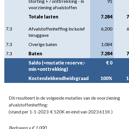
Storting + / onttrrekking - in 
91
voorziening afvalstoffen
Totale lasten
7.284
7
7.3
Afvalstoffenheffing inclusief 
6.200
6
teruggave
7.3
Overige baten
1.084
7.3
Baten
7.284
7
Saldo (=mutatie reserve;-  
€ 0
min =onttrekking)
Kostendekkendheidsgraad
100%
Dit resulteert in de volgende mutaties van de voorziening
afvalstoffenheffing:
(stand per 1-1-2023 € 520K en eind van 2023 611K )
Bedragen x € 1.000