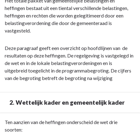
Terug
Het totale pakket van gemeentelijke belastingen en
naar
heffingen bestaat uit een tiental verschillende belastingen,
navigatie
heffingen en rechten die worden gelegitimeerd door een
-
belastingverordening die door de gemeenteraad is
Paragraaf
vastgesteld.
1
Lokale
Deze paragraaf geeft een overzicht op hoofdlijnen van de
heffingen
resultaten op deze heffingen. De regelgeving is vastgelegd in
-
de wet en in de lokale belastingverordeningen en is
1.
uitgebreid toegelicht in de programmabegroting. De cijfers
Wat
van de begroting betreft de begroting na wijziging
is
het
doel
2. Wettelijk kader en gemeentelijk kader
van
deze
paragraaf?
Terug
Ten aanzien van de heffingen onderscheid de wet drie
naar
soorten:
navigatie