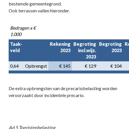
bestemde gemeentegrond.
Ook terrassen vallen hieronder.
Bedragen x € 
1.000
Taak-

Rekening

Begroting

Begroting

R
veld
2023
incl.wijz.

2023
2023
0.64
Opbrengst
€ 145
€ 129
€ 104
De extra opbrengsten van de precariobelasting worden
veroorzaakt door incidentele precario.
Ad 5 Toeristenbelasting