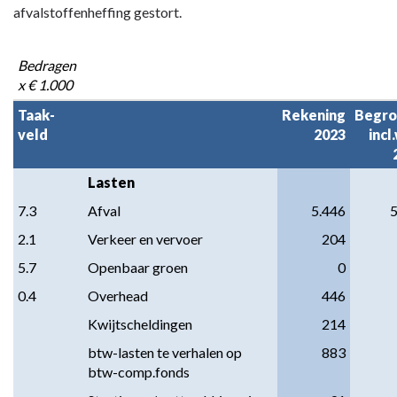
afvalstoffenheffing gestort.
Bedragen 
x € 1.000
Taak-

Rekening

Begrot
veld
2023
incl.
Lasten
7.3
Afval
5.446
5
2.1
Verkeer en vervoer
204
5.7
Openbaar groen
0
0.4
Overhead
446
Kwijtscheldingen
214
btw-lasten te verhalen op 
883
btw-comp.fonds