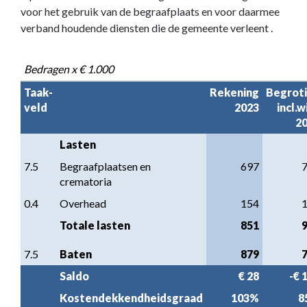
voor het gebruik van de begraafplaats en voor daarmee
verband houdende diensten die de gemeente verleent .
Bedragen x € 1.000
Taak-

Rekening

Begroti
veld
2023
incl.wi
2
Lasten
7.5
Begraafplaatsen en 
697
crematoria
0.4
Overhead
154
Totale lasten
851
7.5
Baten
879
Saldo
€ 28
-€ 
Kostendekkendheidsgraad
103%
8