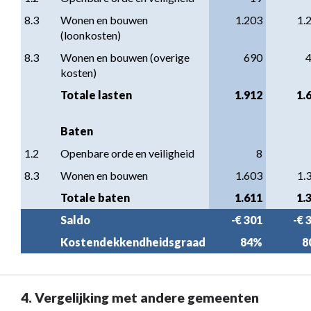
8.3
Wonen en bouwen 
1.203
1.
(loonkosten)
8.3
Wonen en bouwen (overige 
690
kosten)
Totale lasten
1.912
1.
Baten
1.2
Openbare orde en veiligheid
8
8.3
Wonen en bouwen
1.603
1.
Totale baten
1.611
1.
Saldo
-€ 301
-€ 
Kostendekkendheidsgraad
84%
8
4. Vergelijking met andere gemeenten