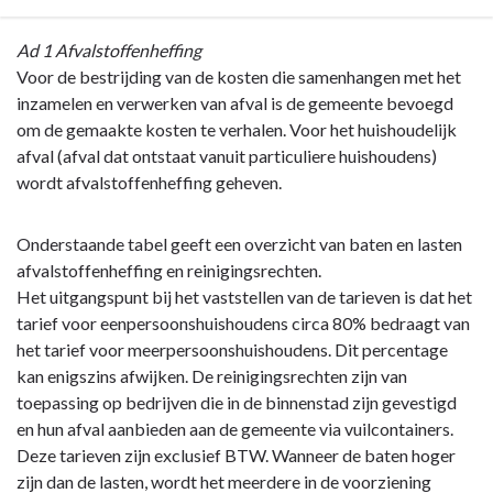
Terug
Ad 1 Afvalstoffenheffing
naar
Voor de bestrijding van de kosten die samenhangen met het
navigatie
inzamelen en verwerken van afval is de gemeente bevoegd
-
om de gemaakte kosten te verhalen. Voor het huishoudelijk
Paragraaf
afval (afval dat ontstaat vanuit particuliere huishoudens)
1
wordt afvalstoffenheffing geheven.
Lokale
heffingen
Onderstaande tabel geeft een overzicht van baten en lasten
-
afvalstoffenheffing en reinigingsrechten.
B.
Het uitgangspunt bij het vaststellen van de tarieven is dat het
Bestemmingsheffingen
tarief voor eenpersoonshuishoudens circa 80% bedraagt van
het tarief voor meerpersoonshuishoudens. Dit percentage
kan enigszins afwijken. De reinigingsrechten zijn van
toepassing op bedrijven die in de binnenstad zijn gevestigd
en hun afval aanbieden aan de gemeente via vuilcontainers.
Deze tarieven zijn exclusief BTW. Wanneer de baten hoger
zijn dan de lasten, wordt het meerdere in de voorziening