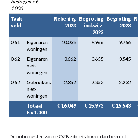
Bedragen x € 
1.000
Taak-

Rekening

Begroting

Begroting

R
veld
2023
incl.wijz.

2023
2023
0.61
Eigenaren 
10.035
9.966
9.766
woningen
0.62
Eigenaren 
3.662
3.655
3.545
niet-
woningen
0.62
Gebruikers 
2.352
2.352
2.232
niet-
woningen
Totaal                     
€ 16.049
€ 15.973
€ 15.543
€ x 1.000
De opbrengsten van de OZB zijn iets hoger dan begroot,