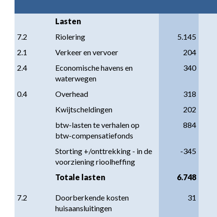
Lasten
7.2
Riolering
5.145
2.1
Verkeer en vervoer
204
2.4
Economische havens en 
340
waterwegen
0.4
Overhead
318
Kwijtscheldingen
202
btw-lasten te verhalen op 
884
btw-compensatiefonds
Storting +/onttrekking - in de 
-345
voorziening rioolheffing
Totale lasten
6.748
7.2
Doorberkende kosten 
31
huisaansluitingen