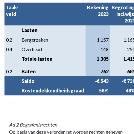
Taak-

Rekening

Begroting
veld
2023
incl.wijz.
202
Lasten
0.2
Burgerzaken
1.157
1.16
0.4
Overhead
148
25
Totale lasten
1.305
1.41
0.2
Baten
762
68
Saldo
-€ 543
-€ 73
Kostendekkendheidsgraad
58%
48
Ad 2 Begrafenisrechten
Op basis van deze verordening worden rechten geheven