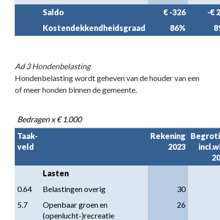
Saldo
€ -326
-€ 
Kostendekkendheidsgraad
86%
8
Ad 3 Hondenbelasting
Hondenbelasting wordt geheven van de houder van een
of meer honden binnen de gemeente.
Bedragen x € 1.000
Taak-

Rekening

Begroti
veld
2023
incl.wi
2
Lasten
0.64
Belastingen overig
30
5.7
Openbaar groen en 
26
(openlucht-)recreatie