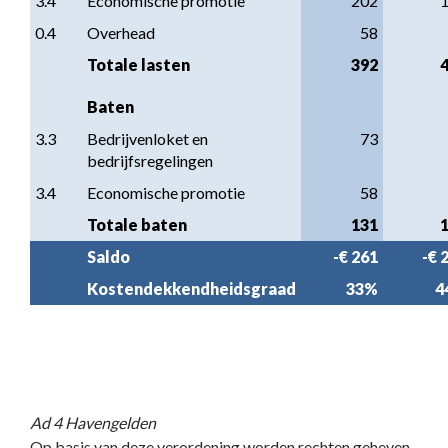
3.4
Economische promotie
202
0.4
Overhead
58
Totale lasten
392
Baten
3.3
Bedrijvenloket en 
73
bedrijfsregelingen
3.4
Economische promotie
58
Totale baten
131
Saldo
-€ 261
-€ 
Kostendekkendheidsgraad
33%
4
Ad 4 Havengelden
Op basis van deze verordening worden rechten geheven