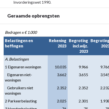
Invorderingswet 1990.
Geraamde opbrengsten
Terug
Bedragen x € 1.000
naar
Belastingen en 
Rekening

Begroting

Begroting
navigatie
heffingen
2023
incl.wijz.

202
-
2023
Paragraaf
A. Belastingen
1
Lokale
1 Eigenaren woningen
10.035
9.966
9.76
heffingen
   Eigenaren niet-
3.662
3.655
3.54
-
woningen
Geraamde
   Gebruikers niet 
2.352
2.352
2.23
opbrengsten
woningen
2 Parkeerbelasting
2.025
2.301
1.93
3 Hondenbelasting
76
75
7