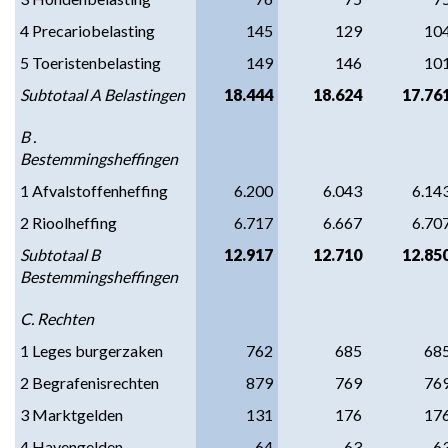
4 Precariobelasting
145
129
10
5 Toeristenbelasting
149
146
10
Subtotaal A Belastingen
18.444
18.624
17.76
B . 
Bestemmingsheffingen
1 Afvalstoffenheffing
6.200
6.043
6.14
2 Rioolheffing
6.717
6.667
6.70
Subtotaal B 
12.917
12.710
12.85
Bestemmingsheffingen
C. Rechten
1 Leges burgerzaken
762
685
68
2 Begrafenisrechten
879
769
76
3 Marktgelden
131
176
17
4 Havengelden
64
63
6