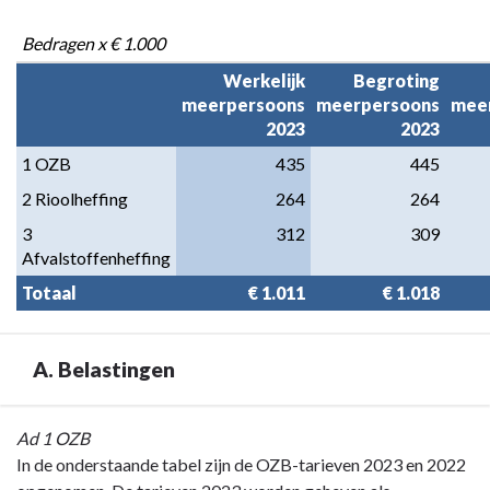
-
Lokale
Bedragen x € 1.000
lastendruk
Werkelijk

Begroting

meerpersoons

meerpersoons

meer
2023
2023
1 OZB
435
445
2 Rioolheffing
264
264
3 
312
309
Afvalstoffenheffing
Totaal
 € 1.011
 € 1.018
A. Belastingen
Terug
Ad 1 OZB
naar
In de onderstaande tabel zijn de OZB-tarieven 2023 en 2022
navigatie