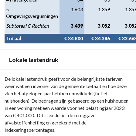
5 
1.603
1.359
1.35
Omgevingsvergunningen
Subtotaal C Rechten
3.439
3.052
3.05
Totaal
€ 34.800
€ 34.386
€ 33.66
Lokale lastendruk
Terug
De lokale lastendruk geeft voor de belangrijkste tarieven
naar
weer wat een inwoner van de gemeente betaalt en hoe deze
navigatie
zich het afgelopen jaar hebben ontwikkeld (fictief
-
huishouden). De bedragen zijn gebaseerd op een huishouden
Paragraaf
in een woning met een waarde voor het belastingjaar 2023
1
van € 401.000. Dit is exclusief de teruggave
Lokale
afvalstoffenheffing en gerekend met de
heffingen
indexeringspercentages.