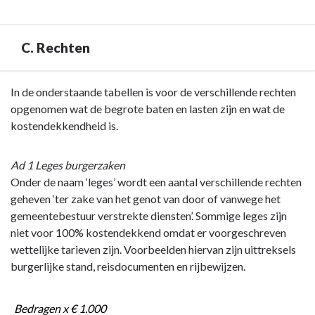
C. Rechten
Terug
In de onderstaande tabellen is voor de verschillende rechten
naar
opgenomen wat de begrote baten en lasten zijn en wat de
navigatie
kostendekkendheid is.
-
Paragraaf
Ad 1 Leges burgerzaken
1
Onder de naam ‘leges’ wordt een aantal verschillende rechten
Lokale
geheven ‘ter zake van het genot van door of vanwege het
heffingen
gemeentebestuur verstrekte diensten’. Sommige leges zijn
-
niet voor 100% kostendekkend omdat er voorgeschreven
C.
wettelijke tarieven zijn. Voorbeelden hiervan zijn uittreksels
Rechten
burgerlijke stand, reisdocumenten en rijbewijzen.
Bedragen x € 1.000