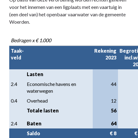
voor het innemen van een ligplaats met een vaartuig in
(een deel van) het openbaar vaarwater van de gemeente
Woerden.
Bedragen x € 1.000
Taak-

Rekening

Begroti
veld
2023
incl.wi
2
Lasten
2.4
Economische havens en 
44
waterwegen
0.4
Overhead
12
Totale lasten
56
2.4
Baten
64
Saldo
€ 8
€