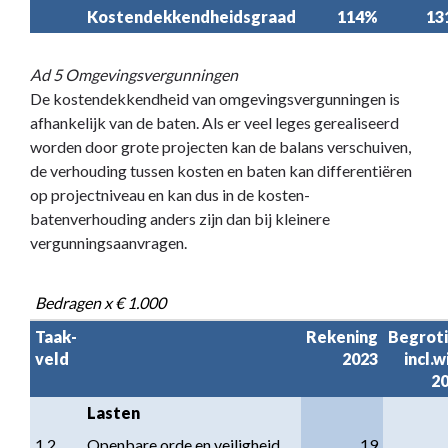
Kostendekkendheidsgraad
114%
13
Ad 5 Omgevingsvergunningen
De kostendekkendheid van omgevingsvergunningen is
afhankelijk van de baten. Als er veel leges gerealiseerd
worden door grote projecten kan de balans verschuiven,
de verhouding tussen kosten en baten kan differentiëren
op projectniveau en kan dus in de kosten-
batenverhouding anders zijn dan bij kleinere
vergunningsaanvragen.
Bedragen x € 1.000
Taak-

Rekening

Begroti
veld
2023
incl.wi
2
Lasten
1.2
Openbare orde en veiligheid
19