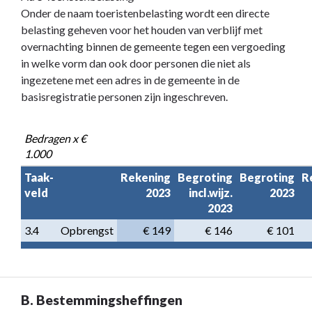
Onder de naam toeristenbelasting wordt een directe
belasting geheven voor het houden van verblijf met
overnachting binnen de gemeente tegen een vergoeding
in welke vorm dan ook door personen die niet als
ingezetene met een adres in de gemeente in de
basisregistratie personen zijn ingeschreven.
Bedragen x € 
1.000
Taak-

Rekening

Begroting

Begroting

R
veld
2023
incl.wijz.

2023
2023
3.4
Opbrengst
€ 149
€ 146
€ 101
B. Bestemmingsheffingen