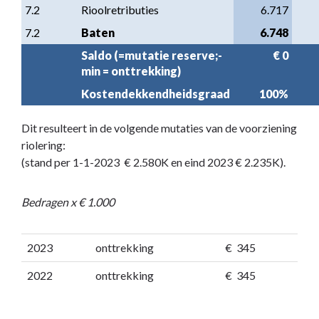
7.2
Rioolretributies
6.717
7.2
Baten
6.748
Saldo (=mutatie reserve;- 
€ 0
min = onttrekking)
Kostendekkendheidsgraad
100%
Dit resulteert in de volgende mutaties van de voorziening
riolering:
(stand per 1-1-2023 € 2.580K en eind 2023 € 2.235K).
Bedragen x € 1.000
2023
onttrekking
€ 345
2022
onttrekking
€ 345