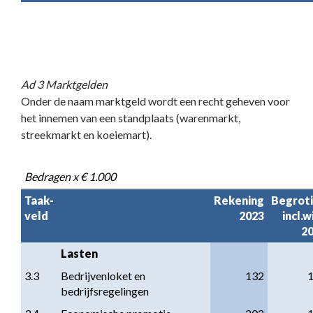
Ad 3 Marktgelden
Onder de naam marktgeld wordt een recht geheven voor
het innemen van een standplaats (warenmarkt,
streekmarkt en koeiemart).
Bedragen x € 1.000
Taak-

Rekening

Begroti
veld
2023
incl.wi
2
Lasten
3.3
Bedrijvenloket en 
132
bedrijfsregelingen