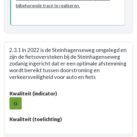
bijbehorende tracé te realiseren.
2.3.1 In 2022 is de Steinhagenseweg omgelegd en
zijn de fietsoversteken bij de Steinhagenseweg
zodanig ingericht dat er een optimale afstemming
wordt bereikt tussen doorstroming en
verkeersveiligheid voor auto en fiets
Terug
Kwaliteit (indicator)
naar
navigatie
G
-
Opgave:
Kwaliteit (toelichting)
Woerden
veilig,