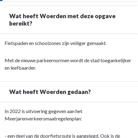
Fysiek
beheer
Wat heeft Woerden met deze opgave
openbare
bereikt?
ruimte
en
Terug
Fietspaden en schoolzones zijn veiliger gemaakt.
vervoer
naar
-
navigatie
Overige
Met de nieuwe parkeernormen wordt de stad toegankelijker
-
ontwikkelingen
en leefbaarder.
Opgave:
Woerden
veilig,
Wat heeft Woerden gedaan?
leefbaar
en
bereikbaar
Terug
In 2022 is uitvoering gegeven aan het
-
naar
Meerjarenverkeersmaatregelenplan:
Wat
navigatie
heeft
-
- een deel van de doorfietsroute is aangelegd. Ook is de