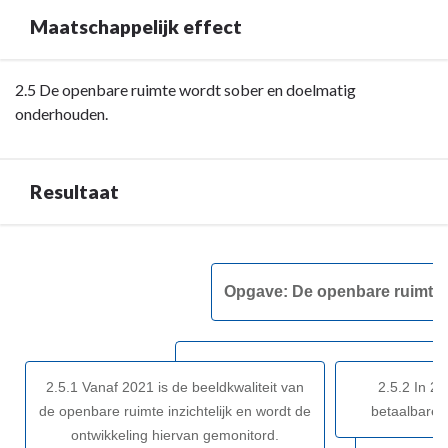
heeft
Maatschappelijk effect
Woerden
gedaan?
Terug
2.5 De openbare ruimte wordt sober en doelmatig
naar
onderhouden.
navigatie
-
Opgave:
Resultaat
De
openbare
Terug
ruimte
naar
wordt
Opgave: De openbare ruimte 
navigatie
sober
-
en
Opgave:
doelmatig
De
onderhouden
2.5.1 Vanaf 2021 is de beeldkwaliteit van
2.5.2 In 20
openbare
-
de openbare ruimte inzichtelijk en wordt de
betaalbare 
ruimte
Maatschappelijk
ontwikkeling hiervan gemonitord.
wordt