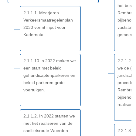
-
het best
Resultaat
2.1.1.1. Meerjaren
Rembrand
Verkeersmaatregelenplan
bijbehore
2030 vormt input voor
vaststell
Kadernota.
gemeent
2.1.1.10 In 2022 maken we
2.2.1.2. 
een start met beleid
we de (rui
gehandicaptenparkeren en
juridische
beleid parkeren grote
procedur
voertuigen.
Rembrand
bijbehore
realisere
2.1.1.2. In 2022 starten we
met het realiseren van de
snelfietsroute Woerden –
2.2.1.3. 