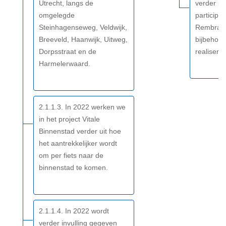
Utrecht, langs de
verder in
omgelegde
participa
Steinhagenseweg, Veldwijk,
Rembrand
Breeveld, Haanwijk, Uitweg,
bijbehore
Dorpsstraat en de
realisere
Harmelerwaard.
2.1.1.3. In 2022 werken we
in het project Vitale
Binnenstad verder uit hoe
het aantrekkelijker wordt
om per fiets naar de
binnenstad te komen.
2.1.1.4. In 2022 wordt
verder invulling gegeven