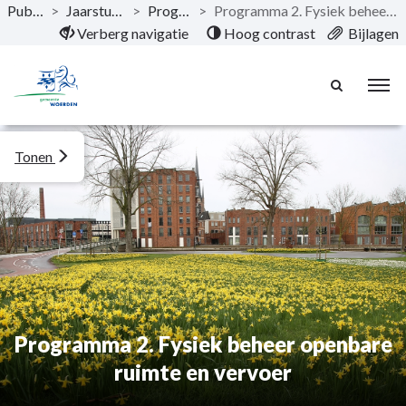
Publicaties
>
Jaarstukken 2022
>
Programma's
>
Programma 2. Fysiek beheer openbare ruimte en vervoer
Naar hoofdinhoud
Verberg navigatie
Hoog contrast
Bijlagen
Tonen
Programma 2. Fysiek beheer openbare
ruimte en vervoer