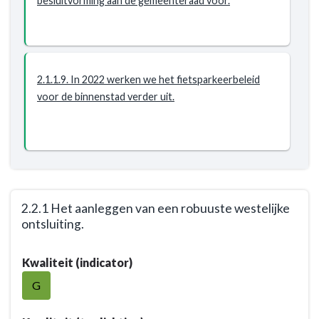
besluitvorming aan de gemeenteraad voor.
2.1.1.9. In 2022 werken we het fietsparkeerbeleid
voor de binnenstad verder uit.
2.2.1 Het aanleggen van een robuuste westelijke
ontsluiting.
Terug
Kwaliteit (indicator)
naar
navigatie
G
-
Opgave: