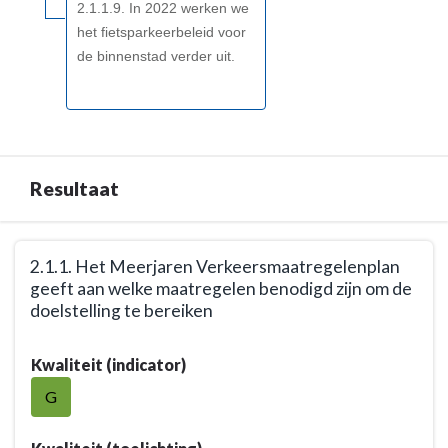
2.1.1.9. In 2022 werken we
het fietsparkeerbeleid voor
de binnenstad verder uit.
Resultaat
Terug
2.1.1. Het Meerjaren Verkeersmaatregelenplan
naar
geeft aan welke maatregelen benodigd zijn om de
navigatie
doelstelling te bereiken
-
Opgave:
Terug
Kwaliteit (indicator)
Woerden
naar
veilig,
navigatie
G
leefbaar
-
en
Opgave: