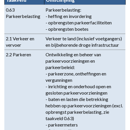
2.
Fysiek
0.63 
Parkeerbelasting: 

Parkeerbelasting
- heffing en invordering

beheer
- opbrengsten parkeerfaciliteiten

openbare
- opbrengsten boetes
ruimte
en
2.1 Verkeer en 
Verkeer te land (inclusief voetgangers) 
vervoer
vervoer
en bijbehorende droge infrastructuur
-
2.2 Parkeren
Ontwikkeling en beheer van 
Omschrijving
parkeervoorzieningen en 
parkeerbeleid: 

- parkeerzone, ontheffingen en 
vergunningen

- inrichting en onderhoud open en 
gesloten parkeervoorzieningen 

- baten en lasten die betrekking 
hebben op parkeervoorzieningen (excl. 
opbrengst parkeerbelasting, zie 
taakveld 0.63)

- parkeermeters 
