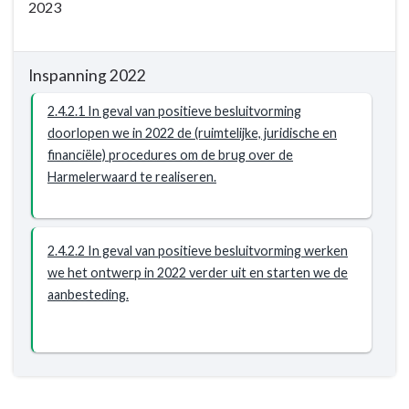
veilig,
2023
leefbaar
en
bereikbaar
Inspanning 2022
-
Resultaat
2.4.2.1 In geval van positieve besluitvorming
-
doorlopen we in 2022 de (ruimtelijke, juridische en
2.4.2
financiële) procedures om de brug over de
Duidelijkheid
Harmelerwaard te realiseren.
over
het
wel
2.4.2.2 In geval van positieve besluitvorming werken
of
we het ontwerp in 2022 verder uit en starten we de
niet
aanbesteding.
uitvoeren
van
de
brug
Harmelerwaard