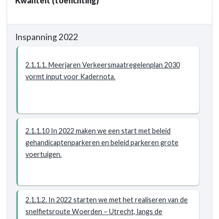
Kwaliteit (toelichting)
bereikbaar
Woerden
-
veilig,
Resultaat
leefbaar
Inspanning 2022
en
bereikbaar
2.1.1.1. Meerjaren Verkeersmaatregelenplan 2030
-
vormt input voor Kadernota.
Resultaat
-
2.1.1.
Het
Meerjaren
2.1.1.10 In 2022 maken we een start met beleid
Verkeersmaatregelenplan
gehandicaptenparkeren en beleid parkeren grote
geeft
voertuigen.
aan
welke
maatregelen
benodigd
2.1.1.2. In 2022 starten we met het realiseren van de
zijn
snelfietsroute Woerden – Utrecht, langs de