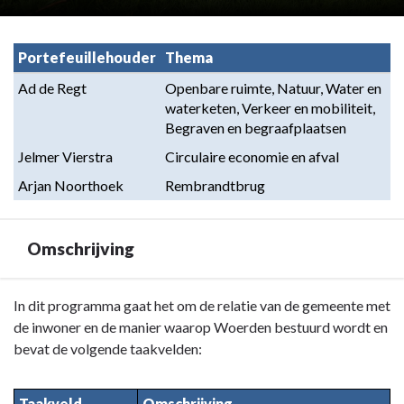
Portefeuillehouder
Thema
Ad de Regt
Openbare ruimte, Natuur, Water en 
waterketen, Verkeer en mobiliteit, 
Begraven en begraafplaatsen
Jelmer Vierstra
Circulaire economie en afval
Arjan Noorthoek
Rembrandtbrug
Omschrijving
Terug
In dit programma gaat het om de relatie van de gemeente met
naar
de inwoner en de manier waarop Woerden bestuurd wordt en
navigatie
bevat de volgende taakvelden:
-
Programma
Taakveld
Omschrijving