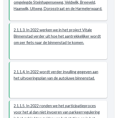
om
omgelegde Steinhagenseweg, Veldwijk, Breeveld,
de
Haanwijk, Uitweg, Dorpsstraat en de Harmelerwaard.
doelstelling
te
bereiken
2.1.1.3. In 2022 werken we in het project Vitale
Binnenstad verder uit hoe het aantrekkelijker wordt
om per fiets naar de binnenstad te komen.
2.1.1.4. In 2022 wordt verder invulling gegeven aan
het uitvoeringsplan van de autoluwe binnenstad.
2.1.1.5. In 2022 ronden we het participatieproces
voor het al dan niet invoeren van parkeerregulering