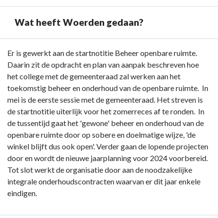
sober
en
Wat heeft Woerden gedaan?
doelmatig
onderhouden
-
Terug
Er is gewerkt aan de startnotitie Beheer openbare ruimte.
Wat
naar
Daarin zit de opdracht en plan van aanpak beschreven hoe
heeft
navigatie
het college met de gemeenteraad zal werken aan het
Woerden
-
toekomstig beheer en onderhoud van de openbare ruimte. In
met
Opgave:
mei is de eerste sessie met de gemeenteraad. Het streven is
deze
De
de startnotitie uiterlijk voor het zomerreces af te ronden. In
opgave
openbare
de tussentijd gaat het 'gewone' beheer en onderhoud van de
bereikt?
ruimte
openbare ruimte door op sobere en doelmatige wijze, 'de
wordt
winkel blijft dus ook open'. Verder gaan de lopende projecten
sober
door en wordt de nieuwe jaarplanning voor 2024 voorbereid.
en
Tot slot werkt de organisatie door aan de noodzakelijke
doelmatig
integrale onderhoudscontracten waarvan er dit jaar enkele
onderhouden
eindigen.
-
Wat