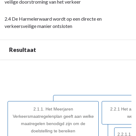
veilige doorstroming van het verkeer
leefbaar
en
bereikbaar
2.4 De Harmelerwaard wordt op een directe en
-
verkeersveilige manier ontsloten
Maatschappelijk
effect
Resultaat
Terug
naar
navigatie
-
Opgave:
Woerden
2.1.1. Het Meerjaren
2.2.1 Het aa
veilig,
Verkeersmaatregelenplan geeft aan welke
weste
leefbaar
maatregelen benodigd zijn om de
en
doelstelling te bereiken
bereikbaar
2.2.1.1. 