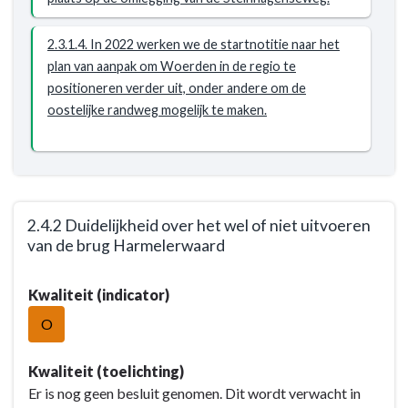
Steinhagenseweg
zodanig
2.3.1.4. In 2022 werken we de startnotitie naar het
ingericht
plan van aanpak om Woerden in de regio te
dat
positioneren verder uit, onder andere om de
er
oostelijke randweg mogelijk te maken.
een
optimale
afstemming
wordt
bereikt
2.4.2 Duidelijkheid over het wel of niet uitvoeren
tussen
van de brug Harmelerwaard
doorstroming
en
Terug
Kwaliteit (indicator)
verkeersveiligheid
naar
voor
navigatie
O
auto
-
en
Opgave:
Kwaliteit (toelichting)
fiets
Woerden
Er is nog geen besluit genomen. Dit wordt verwacht in