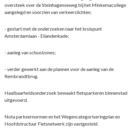
Woerden
Opgave:
oversteek over de Steinhagenseweg bij het Minkemacollege
met
Woerden
aangelegd en voorzien van verkeerslichten;
deze
veilig,
opgave
leefbaar
- gestart met de onderzoeken naar het kruispunt
bereikt?
en
Amsterdamlaan - Eilandenkade;
bereikbaar
-
Wat
- aanleg van schoolzones;
heeft
Woerden
- verder gewerkt aan de plannen voor de aanleg van de
gedaan?
Rembrandtbrug.
Haalbaarheidsonderzoek bewaakt fietsparkeren binnenstad
uitgevoerd.
Nota parkeernormen en het Wegencategoriseringplan en
Hoofdstructuur Fietsnetwerk zijn vastgesteld.