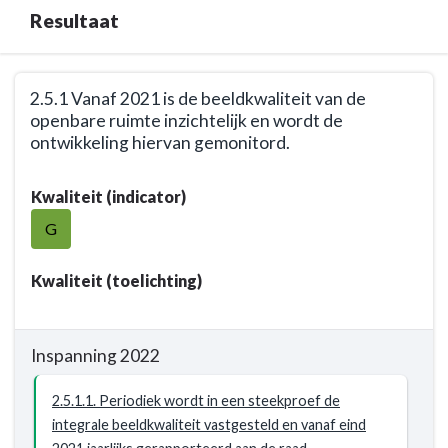
Resultaat
Terug
2.5.1 Vanaf 2021 is de beeldkwaliteit van de
naar
openbare ruimte inzichtelijk en wordt de
navigatie
ontwikkeling hiervan gemonitord.
-
Opgave:
Terug
Kwaliteit (indicator)
De
naar
openbare
navigatie
G
ruimte
-
wordt
Opgave:
Kwaliteit (toelichting)
sober
De
en
openbare
doelmatig
ruimte
Inspanning 2022
onderhouden
wordt
-
sober
2.5.1.1. Periodiek wordt in een steekproef de
Resultaat
en
integrale beeldkwaliteit vastgesteld en vanaf eind
doelmatig