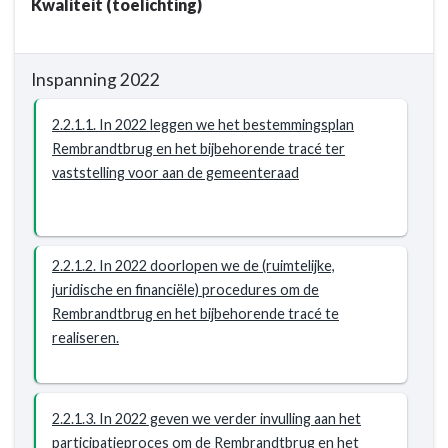
Kwaliteit (toelichting)
Woerden
veilig,
leefbaar
Inspanning 2022
en
bereikbaar
2.2.1.1. In 2022 leggen we het bestemmingsplan
-
Rembrandtbrug en het bijbehorende tracé ter
Resultaat
vaststelling voor aan de gemeenteraad
-
2.2.1
Het
aanleggen
2.2.1.2. In 2022 doorlopen we de (ruimtelijke,
van
juridische en financiële) procedures om de
een
Rembrandtbrug en het bijbehorende tracé te
robuuste
realiseren.
westelijke
ontsluiting.
2.2.1.3. In 2022 geven we verder invulling aan het
participatieproces om de Rembrandtbrug en het