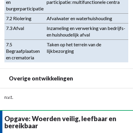
en 
participatie: multifunctionele centra
burgerparticipatie
7.2 Riolering
Afvalwater en waterhuishouding
7.3 Afval
Inzameling en verwerking van bedrijfs- 
en huishoudelijk afval
7.5 
Taken op het terrein van de 
Begraafplaatsen 
lijkbezorging
en crematoria
Overige ontwikkelingen
Terug
n.v.t.
naar
navigatie
Opgave: Woerden veilig, leefbaar en
-
bereikbaar
Programma
2.