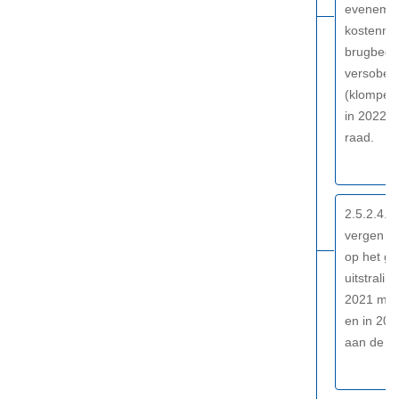
evenemen
kostenneu
brugbedie
versober
(klompen
in 2022 
raad.
2.5.2.4. 
vergen ni
op het ge
uitstrali
2021 met
en in 20
aan de ra