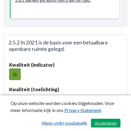
2021 jaarlijks gerapporteerd aan de raad.
onderhouden
-
Resultaat
-
2.5.1
Vanaf
2.5.2 In 2021 is de basis voor een betaalbare
2021
openbare ruimte gelegd.
is
Terug
de
Kwaliteit (indicator)
naar
beeldkwaliteit
navigatie
G
van
-
de
Opgave:
Kwaliteit (toelichting)
openbare
De
ruimte
openbare
Op onze website worden cookies bijgehouden. Voor
inzichtelijk
ruimte
meer informatie kijk in ons
Privacy Statement
.
en
Inspanning 2022
wordt
wordt
sober
Alleen strikt noodzakelijk
Accepteren
/ 490
2.5.2.1 Beleidskaders om de Taskforce 2018
de
en