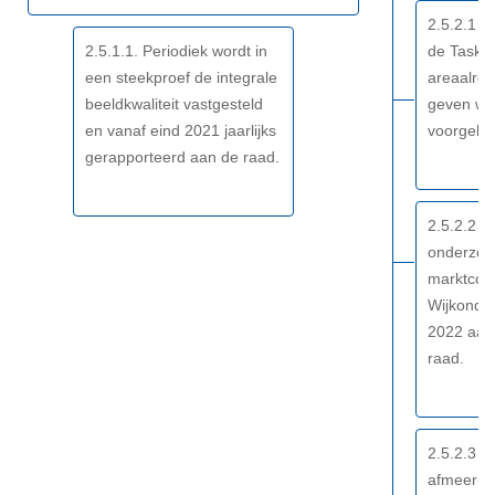
effect
sober
2.5.2.1 B
en
2.5.1.1. Periodiek wordt in
de Taskf
doelmatig
een steekproef de integrale
areaalred
onderhouden
beeldkwaliteit vastgesteld
geven wo
-
en vanaf eind 2021 jaarlijks
voorgele
Resultaat
gerapporteerd aan de raad.
2.5.2.2 R
onderzoe
marktconf
Wijkonde
2022 aan
raad.
2.5.2.3 
afmeer- 