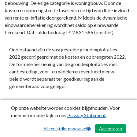
bebouwing. De enige categorie is woningbouw. Door de
kosten en opbrengsten te faseren in de tijd wordt de invloed
van rente en inflatie doorgerekend. Middels de dynamische
eindwaardeberekening wordt het saldo op eindwaarde
berekend. Dat saldo bedraagt € 2.831.586 (positief).
Onderstaand zijn de vastgestelde grondexploitaties
2022 gecorrigeerd met de kosten en opbrengsten 2022.
De formele herziening van de grondexploitaties met
aanbesteding, voor- en nadelen en eventueel nieuw
beleid wordt separaat ter goedkeuring aan de
gemeenteraad voorgelegd.
In 
Geraamde

Geraamde 
Op onze website worden cookies bijgehouden. Voor
exploitatie 
nog te 
te

meer informatie kijk in ons
Privacy Statement
.
genomen 
Boekwaarde

maken

realiseren

complex
31-12-2022
kosten
opbrengsten
Alleen strikt noodzakelijk
Accepteren
/ 490
Snel en 
-3.357.836
33.654.657
-34.275.147