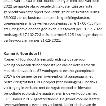
plaats van 1,25%) en correctieboekingen (een deel van de in
2022 gemaakte plan-/begeleidingskosten zijn ten laste
gebracht van het project 'Snellerbrugcircuit', in totaal ruim €
85.000) zijn de kosten, met name begeleidingskosten,
toegenomen en is de verliesvoorziening van € 17.007.557 bij
afsluiting onvoldoende gebleken. Het tekort per 31-12-2022
bedraagt € 17.132.723 en is daarmee € 125.166 hoger dan de
verliesvoorziening per 31-12-2021.
Kamerik Noordoost II
Kamerik Noordoost is een uitbreidingslocatie voor
woningbouw aan de noordoostzijde van de kern Kamerik.
Het plan bevat circa 57 woningen en een zorgcomplex. In
2019 is de gemeente een overeenkomst aangegaan met
betrekking tot het CPO-project (tien woningen). Ondanks
vertraging in verband met de rugstreeppad en hiervoor
benodigde ecologische maatregelen is de verkoop van het
CPO-kavel in 2020 geëffectueerd. De grond voor de laatste
twee woningen is eveneens verkocht. Na inrichting van de