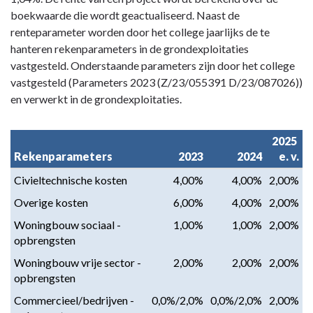
-
boekwaarde die wordt geactualiseerd. Naast de
Paragraaf
renteparameter worden door het college jaarlijks de te
7
hanteren rekenparameters in de grondexploitaties
Grondbeleid
vastgesteld. Onderstaande parameters zijn door het college
-
vastgesteld (Parameters 2023 (Z/23/055391 D/23/087026))
Rekenparameters
en verwerkt in de grondexploitaties.
2025 
Rekenparameters
2023
2024
e. v.
Civieltechnische kosten
4,00%
4,00%
2,00%
Overige kosten
6,00%
4,00%
2,00%
Woningbouw sociaal - 
1,00%
1,00%
2,00%
opbrengsten
Woningbouw vrije sector - 
2,00%
2,00%
2,00%
opbrengsten
Commercieel/bedrijven - 
0,0%/2,0%
0,0%/2,0%
2,00%