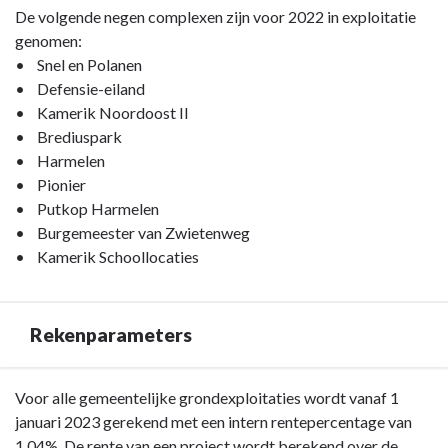
Terug
De volgende negen complexen zijn voor 2022 in exploitatie
naar
genomen:
navigatie
• Snel en Polanen
-
• Defensie-eiland
Paragraaf
• Kamerik Noordoost II
7
• Brediuspark
Grondbeleid
• Harmelen
-
• Pionier
Bouwgrond
• Putkop Harmelen
in
• Burgemeester van Zwietenweg
exploitatie
• Kamerik Schoollocaties
(BIE)
Rekenparameters
Terug
Voor alle gemeentelijke grondexploitaties wordt vanaf 1
naar
januari 2023 gerekend met een intern rentepercentage van
navigatie
1,04%. De rente van een project wordt berekend over de