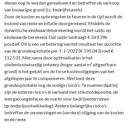
dienen nog te worden gerealiseerd en betreffen de verkoop
van bouwrijpe grond (i.c. bedrijfskavels).
Door de kosten en opbrengsten te faseren in de tijd wordt de
invloed van rente en inflatie doorgerekend. Middels de
dynamische eindwaardeberekening wordt het saldo op
eindwaarde berekend. Dat saldo bedraagt € 269.396
positief. Dit is een verbetering van het resultaat ten opzichte
van de grondexploitatie per 1-1-2022 (€ 595.043) met €
112.531. Met name door optimalisaties in het
stedenbouwkundig ontwerp (hoger aantal m² uitgeefbare
grond) is het gelukt om de forse kostenstijgingen van het
afgelopen jaar te compenseren. Wel kent deze
grondexploitatie nog de nodige risico’s. Te noemen daarbij
zijn de externe risico’s in verband met stikstofdepositie, de
energiecongestie en de markt voor bedrijventerreinen
(grondprijsontwikkeling). Andere belangrijke risico’s
betreffen de verwervingen en (verdere) stijging van de kosten
en de rente.