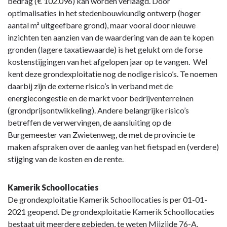
bedrag (€ 102.096) kan worden verlaagd. Door
optimalisaties in het stedenbouwkundig ontwerp (hoger
aantal m² uitgeefbare grond), maar vooral door nieuwe
inzichten ten aanzien van de waardering van de aan te kopen
gronden (lagere taxatiewaarde) is het gelukt om de forse
kostenstijgingen van het afgelopen jaar op te vangen. Wel
kent deze grondexploitatie nog de nodige risico’s. Te noemen
daarbij zijn de externe risico’s in verband met de
energiecongestie en de markt voor bedrijventerreinen
(grondprijsontwikkeling). Andere belangrijke risico’s
betreffen de verwervingen, de aansluiting op de
Burgemeester van Zwietenweg, de met de provincie te
maken afspraken over de aanleg van het fietspad en (verdere)
stijging van de kosten en de rente.
Kamerik Schoollocaties
De grondexploitatie Kamerik Schoollocaties is per 01-01-
2021 geopend. De grondexploitatie Kamerik Schoollocaties
bestaat uit meerdere gebieden, te weten Mijzijde 76-A,