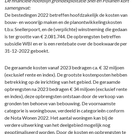
De financiële hoofdlijn grondexploitatie Snel en Polanen kort
samengevat:
De bestedingen 2022 betreffen hoofdzakelijk de kosten van
bouw- en woonrijp maken en de planontwikkelingskosten
t.b.v. Snellerpoort, en de (verplichte) winstneming die gedaan
is ter grootte van € 2.081.744. De opbrengsten betreffen
subsidie WBI en er is een rentebate over de boekwaarde per
31-12-2022 geboekt.
De geraamde kosten vanaf 2023 bedragen ca. € 32 miljoen
(exclusief rente en index). De grootste kostenposten hebben
betrekking op de inrichting van het gebied. De geraamde
opbrengsten na 2023 bedragen € 34 miljoen (exclusief rente
en index), deze opbrengsten ontstaan door de verkoop van
gronden ten behoeve van bebouwing. De voornaamste
categorie is woningbouw, verdeeld in categorieën conform
de Nota Wonen 2022. Het aantal woningen kan bij de
verdere uitwerking van het deelgebied mogelijk nog
geoptimaliseerd worden. Door de kosten en opbrengsten te