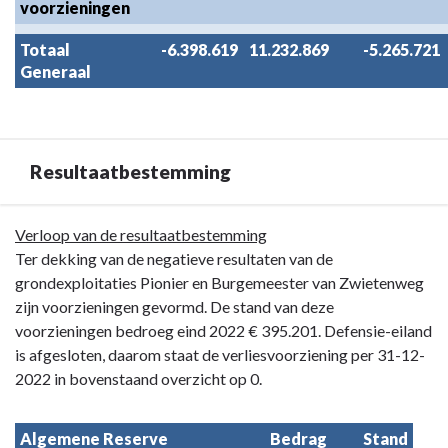
voorzieningen
Totaal 
-6.398.619
11.232.869
-5.265.721
Generaal
Resultaatbestemming
Terug
Verloop van de resultaatbestemming
naar
Ter dekking van de negatieve resultaten van de
navigatie
grondexploitaties Pionier en Burgemeester van Zwietenweg
-
zijn voorzieningen gevormd. De stand van deze
Paragraaf
voorzieningen bedroeg eind 2022 € 395.201. Defensie-eiland
7
is afgesloten, daarom staat de verliesvoorziening per 31-12-
Grondbeleid
2022 in bovenstaand overzicht op 0.
-
Resultaatbestemming
Algemene Reserve 
Bedrag

Stand
