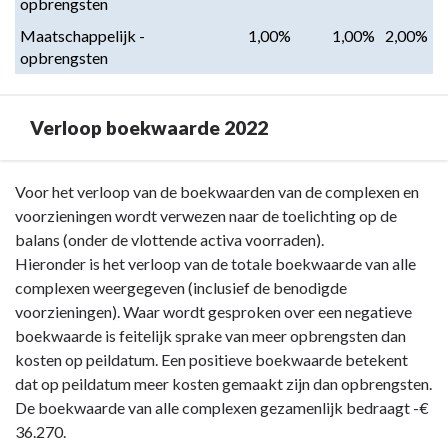
opbrengsten
Maatschappelijk - 
1,00%
1,00%
2,00%
opbrengsten
Verloop boekwaarde 2022
Terug
Voor het verloop van de boekwaarden van de complexen en
naar
voorzieningen wordt verwezen naar de toelichting op de
navigatie
balans (onder de vlottende activa voorraden).
-
Hieronder is het verloop van de totale boekwaarde van alle
Paragraaf
complexen weergegeven (inclusief de benodigde
7
voorzieningen). Waar wordt gesproken over een negatieve
Grondbeleid
boekwaarde is feitelijk sprake van meer opbrengsten dan
-
kosten op peildatum. Een positieve boekwaarde betekent
Verloop
dat op peildatum meer kosten gemaakt zijn dan opbrengsten.
boekwaarde
De boekwaarde van alle complexen gezamenlijk bedraagt -€
2022
36.270.