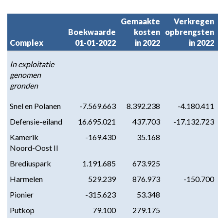
Gemaakte

Verkregen

Boekwaarde

kosten

opbrengsten

Complex
01-01-2022
in 2022
in 2022
In exploitatie 
genomen 
gronden
Snel en Polanen
-7.569.663
 8.392.238
-4.180.411
Defensie-eiland
16.695.021
437.703
-17.132.723
Kamerik 
-169.430
35.168
Noord-Oost II
Brediuspark
1.191.685
673.925
Harmelen
529.239
876.973
-150.700
Pionier
-315.623
53.348
Putkop 
79.100
279.175