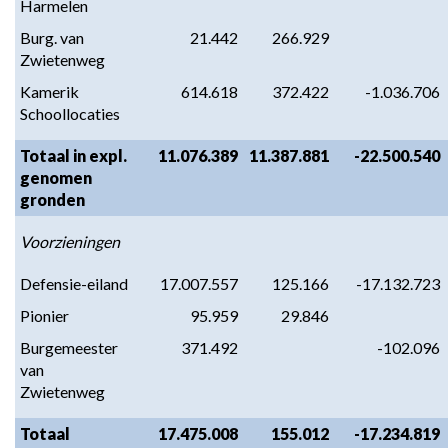
Harmelen
Burg. van 
21.442
266.929
Zwietenweg
Kamerik 
614.618
372.422
-1.036.706
Schoollocaties
Totaal in expl. 
11.076.389
11.387.881
-22.500.540
genomen 
gronden
Voorzieningen
Defensie-eiland
17.007.557
125.166
-17.132.723
Pionier
95.959
29.846
Burgemeester 
371.492
-102.096
van 
Zwietenweg
Totaal 
17.475.008
155.012
-17.234.819