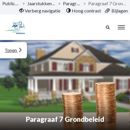
Publicaties
>
Jaarstukken 2022
>
Paragrafen
>
Paragraaf 7 Grondbeleid
Naar hoofdinhoud
Verberg navigatie
Hoog contrast
Bijlagen
Tonen
Paragraaf 7 Grondbeleid