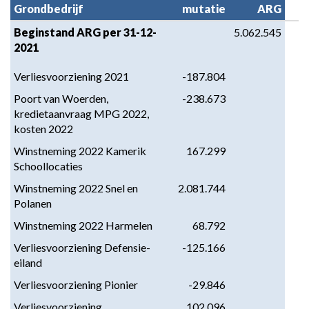
Grondbedrijf
mutatie
ARG
Beginstand ARG per 31-12-
5.062.545
2021
Verliesvoorziening 2021
-187.804
Poort van Woerden, 
-238.673
kredietaanvraag MPG 2022, 
kosten 2022
Winstneming 2022 Kamerik 
167.299
Schoollocaties
Winstneming 2022 Snel en 
2.081.744
Polanen
Winstneming 2022 Harmelen
68.792
Verliesvoorziening Defensie-
-125.166
eiland
Verliesvoorziening Pionier
-29.846
Verliesvoorziening 
102.096