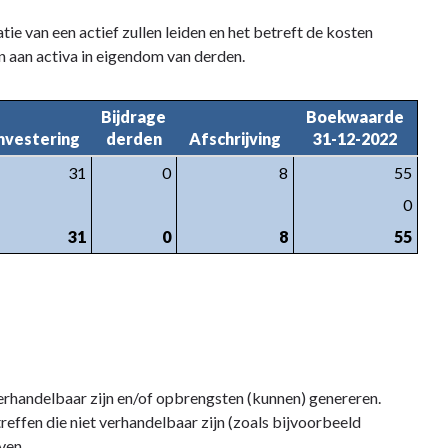
tie van een actief zullen leiden en het betreft de kosten
n aan activa in eigendom van derden.
Bijdrage

Boekwaarde

nvestering
derden
Afschrijving
31-12-2022
31
0
8
55
0
31
0
8
55
erhandelbaar zijn en/of opbrengsten (kunnen) genereren.
effen die niet verhandelbaar zijn (zoals bijvoorbeeld
ven.