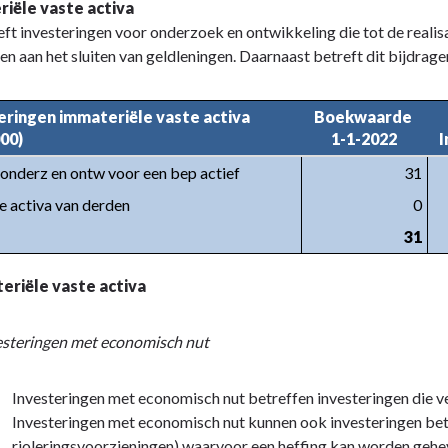
iële vaste activa
eft investeringen voor onderzoek en ontwikkeling die tot de realisa
n aan het sluiten van geldleningen. Daarnaast betreft dit bijdrage
eringen immateriële vaste activa 

Boekwaarde 

000)
1-1-2022
I
onderz en ontw voor een bep actief
31
e activa van derden
0
31
eriële vaste activa
esteringen met economisch nut
Investeringen met economisch nut betreffen investeringen die v
Investeringen met economisch nut kunnen ook investeringen betr
rioleringsvoorzieningen) waarvoor een heffing kan worden gehe