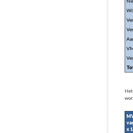
Ni
Wi
Ver
Ve
Aan
VM
Ver
To
Het 
wor
MV
va
x 1