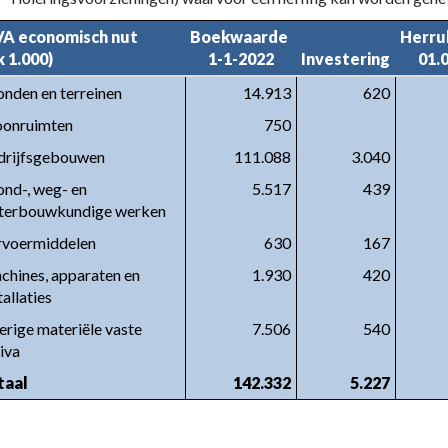
A economisch nut 

Boekwaarde 

Herrub
x 1.000)
1-1-2022
Investering
01.
nden en terreinen
14.913
620
onruimten
750
drijfsgebouwen
111.088
3.040
nd-, weg- en 
5.517
439
terbouwkundige werken
rvoermiddelen
630
167
hines, apparaten en 
1.930
420
tallaties
rige materiële vaste 
7.506
540
iva
taal
142.332
5.227