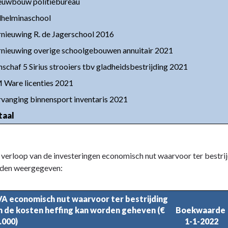
euwbouw politiebureau
lhelminaschool
nieuwing R. de Jagerschool 2016
rnieuwing overige schoolgebouwen annuitair 2021
schaf 5 Sirius strooiers tbv gladheidsbestrijding 2021
 Ware licenties 2021
vanging binnensport inventaris 2021
taal
verloop van de investeringen economisch nut waarvoor ter bestrij
den weergegeven:
A economisch nut waarvoor ter bestrijding 
n de kosten heffing kan worden geheven (€ 
Boekwaarde 

.000)
1-1-2022