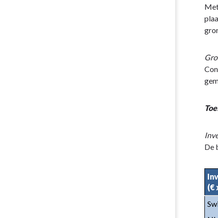
Met 
plaa
gron
Gro
Conf
gem
Toe
Inv
De b
In
(€ 
Sw