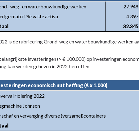
ond-, weg- en waterbouwkundige werken
27.948
rige materiële vaste activa
4.397
taal
32.345
2022 is de rubricering Grond, weg en waterbouwkundige werken aan
elangrijkste investeringen (> € 100.000) op investeringen econom
fing kan worden geheven in 2022 betroffen:
vesteringen economisch nut heffing (€ x 1.000)
jverval riolering 2022
egmachine Johnson
schaf en vervanging diverse (verzamel)containers
taal