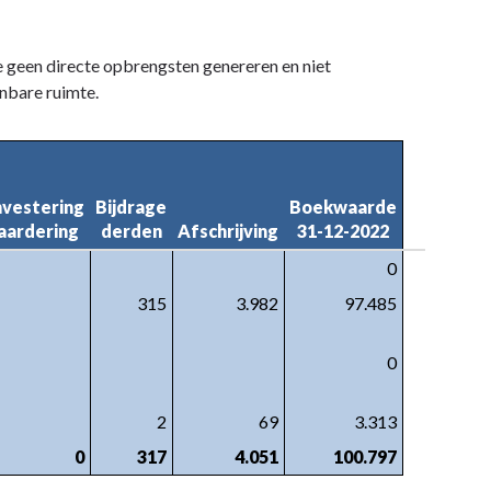
e geen directe opbrengsten genereren en niet
enbare ruimte.
vestering

Bijdrage

Boekwaarde

ardering
derden
Afschrijving
31-12-2022
0
315
3.982
97.485
0
2
69
3.313
0
317
4.051
100.797