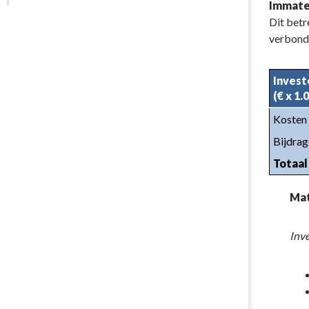
Terug
Immater
naar
Dit betr
navigatie
verbonde
-
Toelichting
Invest
balans
(€ x 1.
-
Kosten 
VASTE
ACTIVA
Bijdrag
Totaal
Mat
Inv