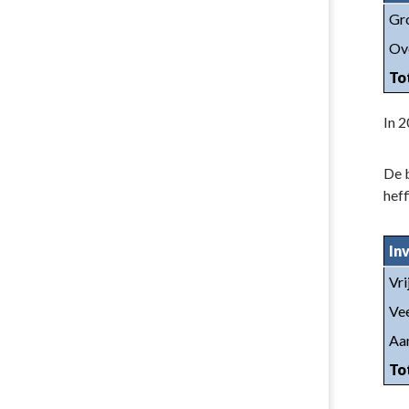
Gr
Ove
To
In 
De b
hef
In
Vri
Ve
Aan
To