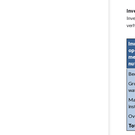
Inv
Inve
verh
In
op
me
nut
Be
Gro
wa
Mac
ins
Ove
To