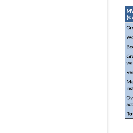
MV
(€ 
Gro
Wo
Be
Gro
wa
Ve
Mac
ins
Ove
act
To