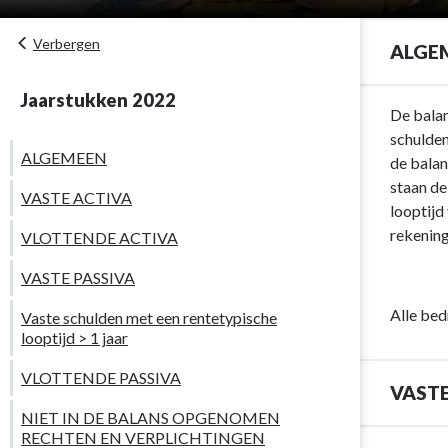
Verbergen
ALGE
Jaarstukken 2022
Terug
De balan
naar
schulden
ALGEMEEN
navigatie
de balan
-
staan de
VASTE ACTIVA
Toelichting
looptijd
balans
rekening
VLOTTENDE ACTIVA
-
VASTE PASSIVA
ALGEMEEN
Alle bed
Vaste schulden met een rentetypische
looptijd > 1 jaar
VLOTTENDE PASSIVA
VASTE
NIET IN DE BALANS OPGENOMEN
RECHTEN EN VERPLICHTINGEN