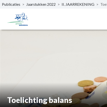
Publicaties
>
Jaarstukken 2022
>
II. JAARREKENING
>
Toel
Naar hoofdinhoud
Toelichting balans