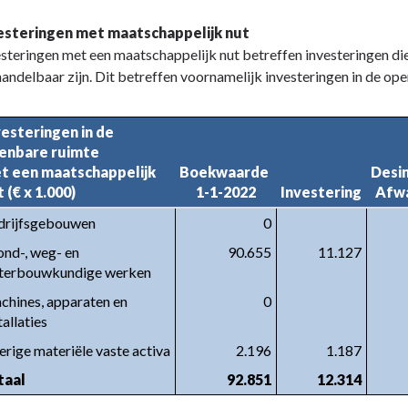
esteringen met maatschappelijk nut
steringen met een maatschappelijk nut betreffen investeringen di
andelbaar zijn. Dit betreffen voornamelijk investeringen in de op
vesteringen in de 
enbare ruimte 

t een maatschappelijk 
Boekwaarde 

Desin
 (€ x 1.000)
1-1-2022
Investering
Afwa
drijfsgebouwen
0
nd-, weg- en 
90.655
11.127
terbouwkundige werken
hines, apparaten en 
0
tallaties
rige materiële vaste activa
2.196
1.187
taal
92.851
12.314