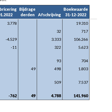
ricering

Bijdrage

Boekwaarde

01.2022
derden
Afschrijving
31-12-2022
3.778
19.310
32
717
-4.529
3.333
106.266
-11
322
5.623
93
704
49
498
1.803
509
7.537
-762
49
4.788
141.960