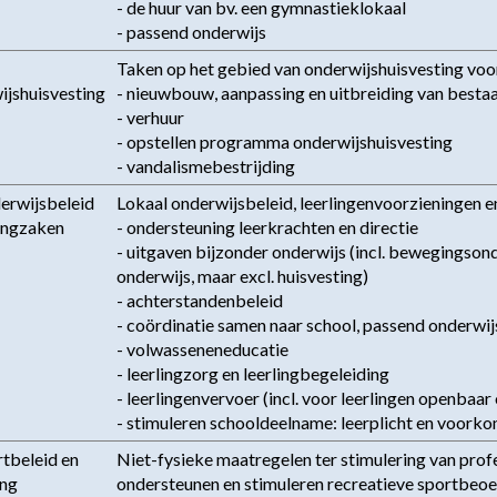
- de huur van bv. een gymnastieklokaal

- passend onderwijs
Taken op het gebied van onderwijshuisvesting voor
jshuisvesting
- nieuwbouw, aanpassing en uitbreiding van best
- verhuur

- opstellen programma onderwijshuisvesting

- vandalismebestrijding
erwijsbeleid 
Lokaal onderwijsbeleid, leerlingenvoorzieningen e
lingzaken
- ondersteuning leerkrachten en directie

- uitgaven bijzonder onderwijs (incl. bewegingson
onderwijs, maar excl. huisvesting)

- achterstandenbeleid

- coördinatie samen naar school, passend onderwijs
- volwasseneneducatie

- leerlingzorg en leerlingbegeleiding

- leerlingenvervoer (incl. voor leerlingen openbaar 
- stimuleren schooldeelname: leerplicht en voorko
tbeleid en 
Niet-fysieke maatregelen ter stimulering van profe
ing
ondersteunen en stimuleren recreatieve sportbeoef