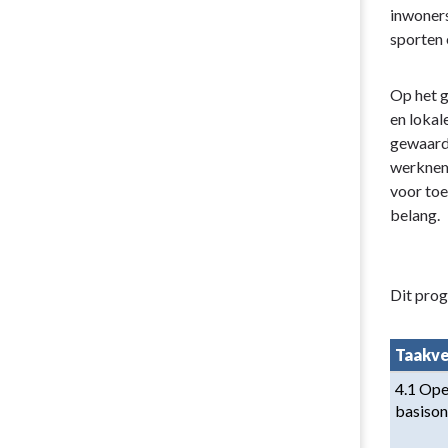
sport
inwoner
-
sporten 
Omschrijvin
Op het g
en lokal
gewaarde
werkneme
voor toe
belang.
Dit pro
Taakve
4.1 Ope
basison