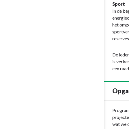
Sport
In de be
energiec
het omze
sportver
reserves
De leden
is verke
een raa
Opga
Terug
Programm
naar
projecte
navigatie
wat we o