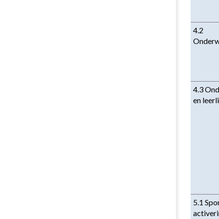
4.2 
Onderwi
4.3 Ond
en leer
5.1 Spor
activer