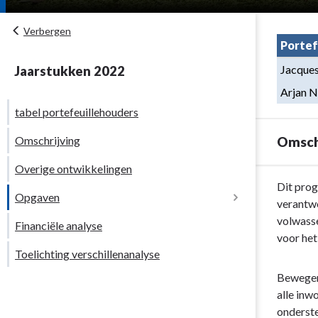
Verbergen
Portef
Jacque
Jaarstukken 2022
Arjan 
tabel portefeuillehouders
Omschrijving
Omsch
Overige ontwikkelingen
Terug
Dit prog
Opgaven
naar
verantwo
navigatie
volwasse
Financiële analyse
Inleiding
-
voor het
Toelichting verschillenanalyse
Programma
5.
Bewegen 
Onderwijs
alle inw
en
onderste