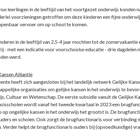
gen
se leerlingen in de leeftijd van het voortgezet onderwijs konden n
lerlei voorzieningen getroffen om deze kinderen een fijne onderw
openbaar vervoer om op school te komen.
nderen in de leeftijd van 2,5-4 jaar mochten tot de zomervakanti
ij - met een indicatie voor voorschoolse educatie - drie dagdelen
oden werd.
Kansen Alliantie
nte heeft zich aangesloten bij het landelijk netwerk Gelijke Kans
ppelijke organisaties om gelijke kansen in het onderwijs te bevor
s, Cultuur en Wetenschap. De eerste subsidie vanuit de Gelijke K
sisscholen wordt vanaf het tweede kwartaal in 2023 een brugfunct
co op ongelijke kansen in het onderwijs het grootst is. De brugfunc
uders en scholen. Ook zorgt de brugfunctionaris voor verbinding me
. Verder helpt de brugfunctionaris ouders bij (opvoedkundige) vr