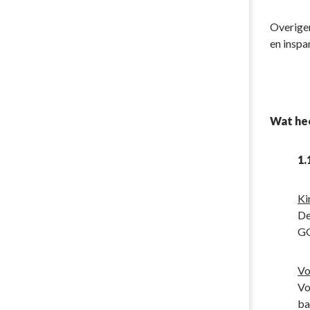
-
Opgaven
Overige
-
en inspa
Inleiding
Wat he
1.
Ki
De
GG
Vo
Vo
ba