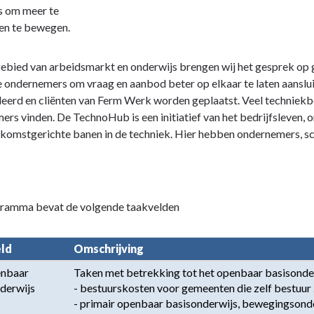
s om meer te
en te bewegen.
g
ebied van arbeidsmarkt en onderwijs brengen wij het gesprek op 
e ondernemers om vraag en aanbod beter op elkaar te laten aansl
erd en cliënten van Ferm Werk worden geplaatst. Veel techniekb
rs vinden. De TechnoHub is een initiatief van het bedrijfsleven,
komstgerichte banen in de techniek. Hier hebben ondernemers, sc
gramma bevat de volgende taakvelden
ld
Omschrijving
nbaar 
Taken met betrekking tot het openbaar basisonder
derwijs
- bestuurskosten voor gemeenten die zelf bestuur z
- primair openbaar basisonderwijs, bewegingsonde