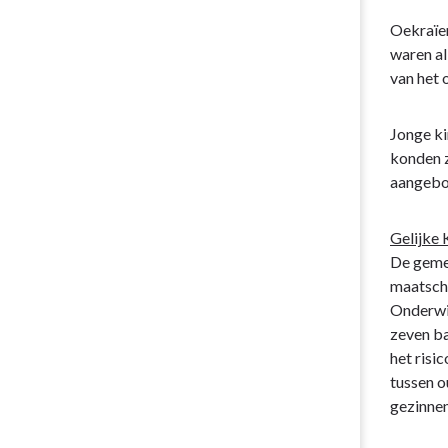
ontwikkelin
Oekraïen
waren al
van het 
Jonge ki
konden z
aangeb
Gelijke 
De gemee
maatscha
Onderwij
zeven ba
het risi
tussen o
gezinnen