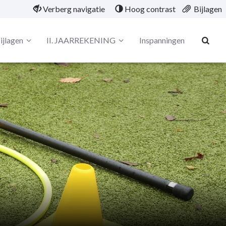
Verberg navigatie
Hoog contrast
Bijlagen
ijlagen
II. JAARREKENING
Inspanningen