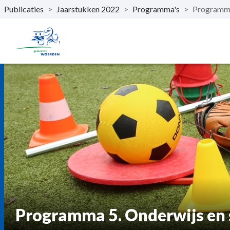
Publicaties
>
Jaarstukken 2022
>
Programma's
>
Programma
Naar hoofdinhoud
Programma 5. Onderwijs en 