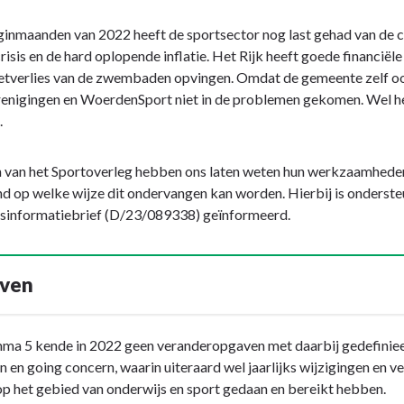
ginmaanden van 2022 heeft de sportsector nog last gehad van de c
risis en de hard oplopende inflatie. Het Rijk heeft goede financië
tverlies van de zwembaden opvingen. Omdat de gemeente zelf ook 
enigingen en WoerdenSport niet in de problemen gekomen. Wel heb
.
 van het Sportoverleg hebben ons laten weten hun werkzaamheden 
nd op welke wijze dit ondervangen kan worden. Hierbij is onders
dsinformatiebrief (D/23/089338) geïnformeerd.
ven
a 5 kende in 2022 geen veranderopgaven met daarbij gedefinieerd
n en going concern, waarin uiteraard wel jaarlijks wijzigingen e
p het gebied van onderwijs en sport gedaan en bereikt hebben.