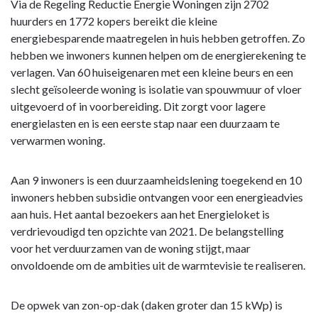
Terug
Via de Regeling Reductie Energie Woningen zijn 2702
naar
huurders en 1772 kopers bereikt die kleine
navigatie
energiebesparende maatregelen in huis hebben getroffen. Zo
-
hebben we inwoners kunnen helpen om de energierekening te
Opgave:
verlagen. Van 60 huiseigenaren met een kleine beurs en een
Energietransitie
slecht geïsoleerde woning is isolatie van spouwmuur of vloer
-
uitgevoerd of in voorbereiding. Dit zorgt voor lagere
Wat
energielasten en is een eerste stap naar een duurzaam te
heeft
verwarmen woning.
Woerden
met
Aan 9 inwoners is een duurzaamheidslening toegekend en 10
deze
inwoners hebben subsidie ontvangen voor een energieadvies
opgave
aan huis. Het aantal bezoekers aan het Energieloket is
bereikt?
verdrievoudigd ten opzichte van 2021. De belangstelling
voor het verduurzamen van de woning stijgt, maar
onvoldoende om de ambities uit de warmtevisie te realiseren.
De opwek van zon-op-dak (daken groter dan 15 kWp) is