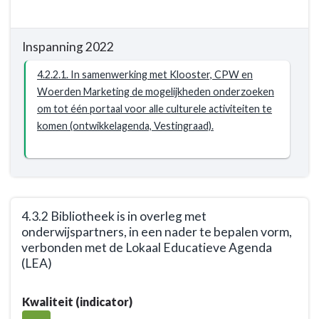
Cultuur
-
Resultaat
Inspanning 2022
-
4.2.2
4.2.2.1. In samenwerking met Klooster, CPW en
Resultaatafspraken
Woerden Marketing de mogelijkheden onderzoeken
maken
om tot één portaal voor alle culturele activiteiten te
in
komen (ontwikkelagenda, Vestingraad).
de
Vestingraad
over
de
bundeling
4.3.2 Bibliotheek is in overleg met
van
onderwijspartners, in een nader te bepalen vorm,
alle
verbonden met de Lokaal Educatieve Agenda
(LEA)
informatie
op
Terug
het
Kwaliteit (indicator)
naar
gebied