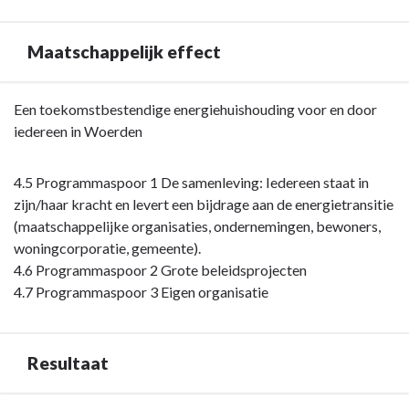
Maatschappelijk effect
Terug
Een toekomstbestendige energiehuishouding voor en door
naar
iedereen in Woerden
navigatie
-
4.5 Programmaspoor 1 De samenleving: Iedereen staat in
Opgave:
zijn/haar kracht en levert een bijdrage aan de energietransitie
Energietransitie
(maatschappelijke organisaties, ondernemingen, bewoners,
-
woningcorporatie, gemeente).
Maatschappelijk
4.6 Programmaspoor 2 Grote beleidsprojecten
effect
4.7 Programmaspoor 3 Eigen organisatie
Resultaat