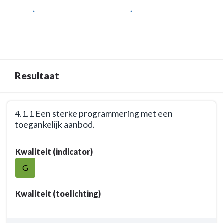
Resultaat
Terug
4.1.1 Een sterke programmering met een
naar
toegankelijk aanbod.
navigatie
-
Terug
Kwaliteit (indicator)
Opgave:
naar
Cultuur
navigatie
G
-
-
Resultaat
Opgave:
Kwaliteit (toelichting)
Cultuur
-