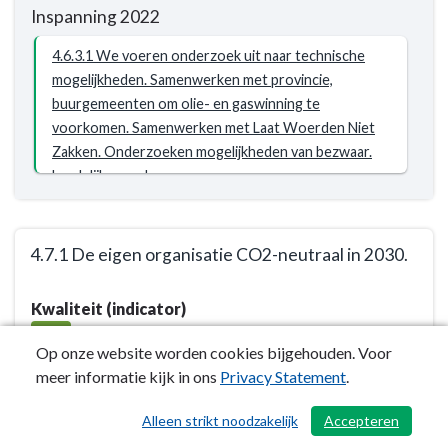
Resultaat
Inspanning 2022
-
4.6.3
4.6.3.1 We voeren onderzoek uit naar technische
We
mogelijkheden. Samenwerken met provincie,
zoeken
buurgemeenten om olie- en gaswinning te
naar
voorkomen. Samenwerken met Laat Woerden Niet
haalbare
Zakken. Onderzoeken mogelijkheden van bezwaar.
en
Landelijk agenderen.
betaalbare
oplossingen
voor
4.7.1 De eigen organisatie CO2-neutraal in 2030.
de
Terug
warmtetransitie.
Kwaliteit (indicator)
naar
Geen
navigatie
G
olie-
Op onze website worden cookies bijgehouden. Voor
-
en
meer informatie kijk in ons
Privacy Statement
.
Opgave:
gaswinning
Kwaliteit (toelichting)
Energietransitie
onder
Alleen strikt noodzakelijk
Accepteren
/ 490
-
Woerden.