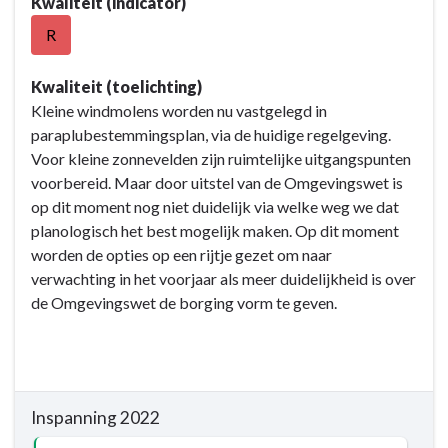
Kwaliteit (indicator)
naar
navigatie
R
-
Opgave:
Kwaliteit (toelichting)
Energietransitie
Kleine windmolens worden nu vastgelegd in
-
paraplubestemmingsplan, via de huidige regelgeving.
Resultaat
Voor kleine zonnevelden zijn ruimtelijke uitgangspunten
-
voorbereid. Maar door uitstel van de Omgevingswet is
4.6.2
op dit moment nog niet duidelijk via welke weg we dat
In
planologisch het best mogelijk maken. Op dit moment
2022
worden de opties op een rijtje gezet om naar
wordt
verwachting in het voorjaar als meer duidelijkheid is over
het
de Omgevingswet de borging vorm te geven.
afwegingskader
voor
grootschalige
duurzame
Inspanning 2022
energie
geborgd