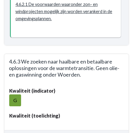
4.6.2.1 De voorwaarden waaronder zon- en
in
windprojecten mogelijk zijn worden verankerd in de
de
omgevingsplannen.
instrumenten
van
de
omgevingswet.
4.6.3 We zoeken naar haalbare en betaalbare
oplossingen voor de warmtetransitie. Geen olie-
en gaswinning onder Woerden.
Terug
Kwaliteit (indicator)
naar
navigatie
G
-
Opgave:
Kwaliteit (toelichting)
Energietransitie
-