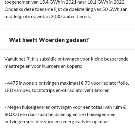
toegenomen van 15,4 GWh in 2021 naar 18,1 GWh in 2022.
Ondanks deze toename lijkt de doelstelling van 50 GWh aan
middelgrote opwek in 2030 buiten bereik.
Wat heeft Woerden gedaan?
Terug
Vanuit het Rijk is subsidie ontvangen voor kleine besparende
naar
maatregelen voor huurders en kopers:
navigatie
-
- 4475 inwoners ontvingen maximaal € 70 voor radiatorfolie,
Opgave:
LED-lampen, tochtstrips en/of radiatorventilatoren.
Energietransitie
-
- Negen huiseigenaren ontvingen voor een totaal van ruim €
Wat
80.000 een duurzaamheidslening en tien huiseigenaren
heeft
ontvingen subsidie voor een energieadvies op maat.
Woerden
gedaan?