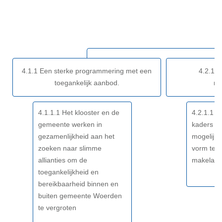
Terug
naar
navigatie
-
Opgave:
Cultuur
4.1.1 Een sterke programmering met een
4.2.1 B
-
toegankelijk aanbod.
ma
Resultaat
4.1.1.1 Het klooster en de
4.2.1.1 
gemeente werken in
kaders v
gezamenlijkheid aan het
mogelijk
zoeken naar slimme
vorm te 
allianties om de
makelaars
toegankelijkheid en
bereikbaarheid binnen en
buiten gemeente Woerden
te vergroten