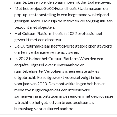
Opgave:
ruimte. Lessen werden waar mogelijk digitaal gegeven.
Cultuur
Met het project GeKOEsterd heeft Stadsmuseum een
-
pop-up-tentoonstelling in een leegstaand winkelpand
Wat
georganiseerd. Ook zijn de markt en verzorgingshuizen
heeft
bezocht met objecten.
Woerden
Het Cultuur Platform heeft in 2022 professioneel
met
gewerkt met een directeur.
deze
De Cultuurmakelaar heeft diverse gesprekken gevoerd
opgave
om te inventariseren en te adviseren.
bereikt?
In 2022 is door het Cultuur Platform Woerden een
enquête uitgezet over ruimteaanbod en
ruimtebehoefte. Vervolgens is een eerste advies
uitgebracht. Een uitgewerkt voorstel volgt in het
voorjaar van 2023. Deze ontwikkelingen hebben er
mede toe bijgedragen dat een intensievere
samenwering is ontstaan in de regio en met de provincie
Utrecht op het gebied van breedtecultuur als
humuslaag voor cultureel aanbod.