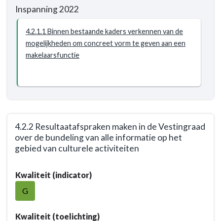
Resultaat
Inspanning 2022
-
4.2.1
4.2.1.1 Binnen bestaande kaders verkennen van de
Besluit
mogelijkheden om concreet vorm te geven aan een
over
makelaarsfunctie
culturele
makelaarsfunctie
4.2.2 Resultaatafspraken maken in de Vestingraad
over de bundeling van alle informatie op het
gebied van culturele activiteiten
Terug
Kwaliteit (indicator)
naar
navigatie
G
-
Opgave:
Kwaliteit (toelichting)