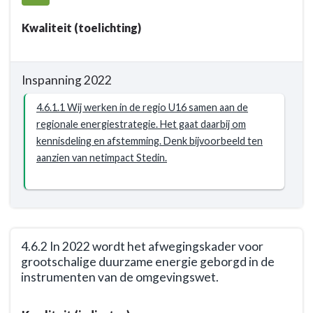
-
en
Opgave:
van
Kwaliteit (toelichting)
Energietransitie
de
-
maatregelen
Resultaat
die
Inspanning 2022
-
zij
4.6.1
4.6.1.1 Wij werken in de regio U16 samen aan de
kunnen
Uitvoering
regionale energiestrategie. Het gaat daarbij om
nemen.
geven
kennisdeling en afstemming. Denk bijvoorbeeld ten
aan
aanzien van netimpact Stedin.
RES
1.0
4.6.2 In 2022 wordt het afwegingskader voor
grootschalige duurzame energie geborgd in de
instrumenten van de omgevingswet.
Terug