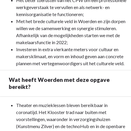
Het beter toerusten van het CPW om een professionele
met
werkgeverstaak te vervullen en als netwerk- en
deze
kennisorganisatie te functioneren;
opgave
Met het brede culturele veld in Woerden en zijn dorpen
bereiken?
willen we de samenwerking en synergie stimuleren.
Afhankelijk van de mogelijkheden starten we met de
makelaarsfunctie in 2022;
Investeren in extra vierkante meters voor cultuur en
makersklimaat, en vorm en inhoud geven aan concrete
plannen met vertegenwoordigers uit het culturele veld.
Wat heeft Woerden met deze opgave
bereikt?
Terug
Theater en muzieklessen bleven bereikbaar in
naar
coronatijd. Het Klooster trad naar buiten met
navigatie
voorstellingen, waaronder in verzorgingshuizen
-
(Kunstmenu Zilver) en de technoHub en in de openbare