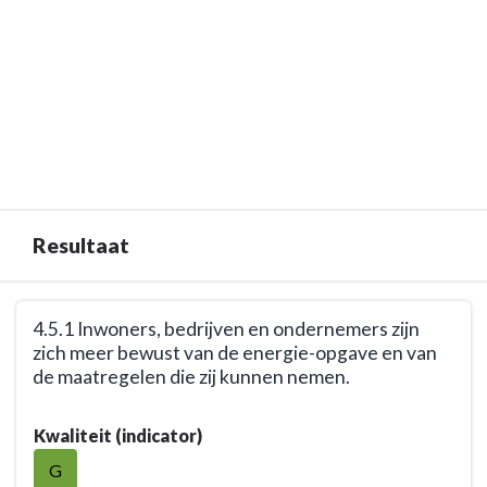
Resultaat
Terug
4.5.1 Inwoners, bedrijven en ondernemers zijn
naar
zich meer bewust van de energie-opgave en van
navigatie
de maatregelen die zij kunnen nemen.
-
Opgave:
Terug
Kwaliteit (indicator)
Energietransitie
naar
-
navigatie
G