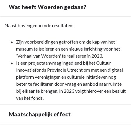
Wat heeft Woerden gedaan?
Terug
Naast bovengenoemde resultaten:
naar
navigatie
Zijn voorbereidingen getroffen om de kap van het
-
museum te isoleren en een nieuwe inrichting voor het
Opgave:
'Verhaal van Woerden' te realiseren in 2023.
Cultuur
Is een projectaanvraag ingediend bij het Cultuur
-
Innovatiefonds Provincie Utrecht om met een digitaal
Wat
platform verenigingen en culturele initiatieven nog
heeft
beter te faciliteren door vraag en aanbod naar ruimte
Woerden
bij elkaar te brengen. In 2023 volgt hierover een besluit
gedaan?
van het fonds.
Maatschappelijk effect