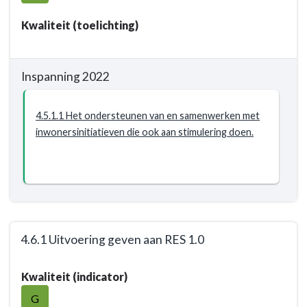
Resultaat
-
Opgave:
Kwaliteit (toelichting)
Energietransitie
-
Resultaat
Inspanning 2022
-
4.5.1
4.5.1.1 Het ondersteunen van en samenwerken met
Inwoners,
inwonersinitiatieven die ook aan stimulering doen.
bedrijven
en
ondernemers
zijn
zich
meer
bewust
4.6.1 Uitvoering geven aan RES 1.0
van
Terug
de
Kwaliteit (indicator)
naar
energie-
navigatie
G
opgave