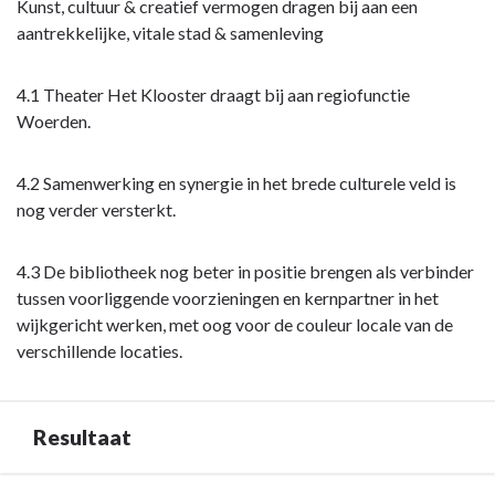
Terug
Kunst, cultuur & creatief vermogen dragen bij aan een
naar
aantrekkelijke, vitale stad & samenleving
navigatie
-
4.1 Theater Het Klooster draagt bij aan regiofunctie
Opgave:
Woerden.
Cultuur
-
4.2 Samenwerking en synergie in het brede culturele veld is
Maatschappelijk
nog verder versterkt.
effect
4.3 De bibliotheek nog beter in positie brengen als verbinder
tussen voorliggende voorzieningen en kernpartner in het
wijkgericht werken, met oog voor de couleur locale van de
verschillende locaties.
Resultaat