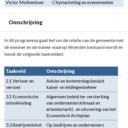
Victor Molkenboer
Citymarketing en evenementen
Omschrijving
Terug
In dit programma gaat het om de relatie van de gemeente met
naar
de inwoner en de manier waarop Woerden bestuurd wordt en
navigatie
bevat de volgende taakvelden:
-
Programma
Taakveld
Omschrijving
4.
2.1 Verkeer en 
Advies en instemmingsbesluit 
Cultuur,
vervoer
kabel- en leidingenbeheer
economie
en
3.1 Economische 
Algemeen beleid ter versterking 
milieu
ontwikkeling
van ondernemersklimaat en 
-
arbeidsmarkt,  en uitvoering van het 
Omschrijving
Economisch Actieplan
3.3 Bedrijvenloket 
Op bedrijven en ondernemers 