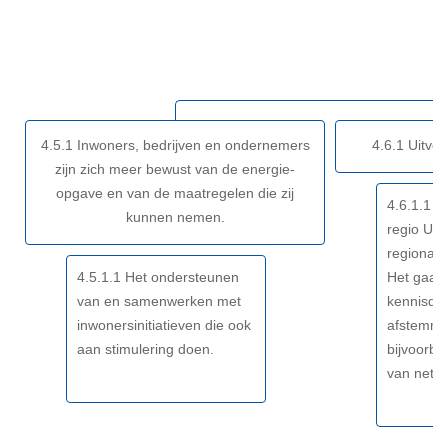
Terug
naar
navigatie
-
Opgave:
Energietransitie
4.5.1 Inwoners, bedrijven en ondernemers
4.6.1 Uitvo
-
zijn zich meer bewust van de energie-
Resultaat
opgave en van de maatregelen die zij
4.6.1.1 W
kunnen nemen.
regio U1
regionale
4.5.1.1 Het ondersteunen
Het gaat 
van en samenwerken met
kennisdel
inwonersinitiatieven die ook
afstemmi
aan stimulering doen.
bijvoorbe
van netim