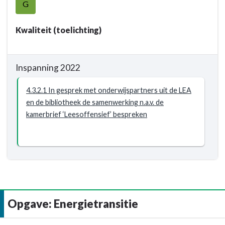
navigatie
G
van
-
culturele
Opgave:
Kwaliteit (toelichting)
activiteiten
Cultuur
-
Resultaat
Inspanning 2022
-
4.3.2
4.3.2.1 In gesprek met onderwijspartners uit de LEA
Bibliotheek
en de bibliotheek de samenwerking n.a.v. de
is
kamerbrief ‘Leesoffensief’ bespreken
in
overleg
met
onderwijspartners,
in
een
nader
Opgave: Energietransitie
te
bepalen