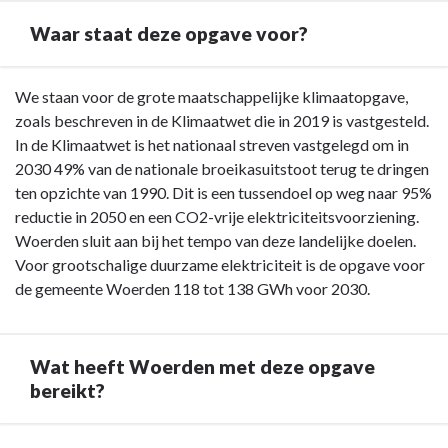
vorm,
Waar staat deze opgave voor?
verbonden
met
de
Terug
We staan voor de grote maatschappelijke klimaatopgave,
Lokaal
naar
zoals beschreven in de Klimaatwet die in 2019 is vastgesteld.
Educatieve
navigatie
In de Klimaatwet is het nationaal streven vastgelegd om in
Agenda
-
2030 49% van de nationale broeikasuitstoot terug te dringen
(LEA)
Opgave:
ten opzichte van 1990. Dit is een tussendoel op weg naar 95%
Energietransitie
reductie in 2050 en een CO2-vrije elektriciteitsvoorziening.
-
Woerden sluit aan bij het tempo van deze landelijke doelen.
Waar
Voor grootschalige duurzame elektriciteit is de opgave voor
staat
de gemeente Woerden 118 tot 138 GWh voor 2030.
deze
opgave
voor?
Wat heeft Woerden met deze opgave
bereikt?