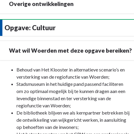
Overige ontwikkelingen
Terug
Opgave: Cultuur
naar
navigatie
-
Wat wil Woerden met deze opgave bereiken?
Programma
4.
Cultuur,
Terug
Behoud van Het Klooster in alternatieve scenario’s en
economie
naar
versterking van de regiofunctie van Woerden;
en
navigatie
Stadsmuseum in het huidige pand passend faciliteren
milieu
-
om zo optimaal mogelijk bij te kunnen dragen aan een
-
Opgave:
levendige binnenstad en ter versterking van de
Overige
Cultuur
regiofunctie van Woerden;
ontwikkelingen
-
De bibliotheek blijven we als kernpartner betrekken bij
Wat
de ontwikkeling van wijkgericht werken, in aansluiting
wil
op behoeften van de inwoners;
Woerden