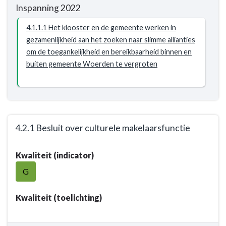
Resultaat
Inspanning 2022
-
4.1.1
4.1.1.1 Het klooster en de gemeente werken in
Een
gezamenlijkheid aan het zoeken naar slimme allianties
sterke
om de toegankelijkheid en bereikbaarheid binnen en
programmering
buiten gemeente Woerden te vergroten
met
een
toegankelijk
aanbod.
4.2.1 Besluit over culturele makelaarsfunctie
Terug
Kwaliteit (indicator)
naar
navigatie
G
-
Opgave:
Kwaliteit (toelichting)
Cultuur
-