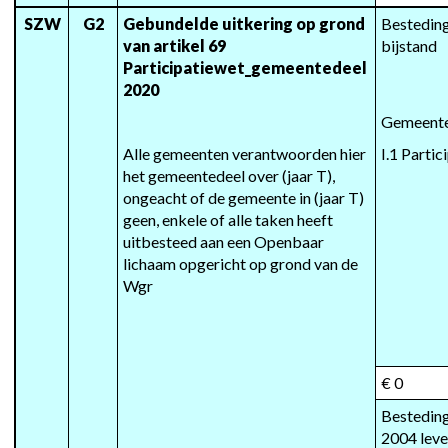
SZW
G2
Gebundelde uitkering op grond 
Besteding
van artikel 69 
bijstand
Participatiewet_gemeentedeel 
2020
Gemeent
Alle gemeenten verantwoorden hier 
I.1 Parti
het gemeentedeel over (jaar T), 
ongeacht of de gemeente in (jaar T) 
geen, enkele of alle taken heeft 
uitbesteed aan een Openbaar 
lichaam opgericht op grond van de 
Wgr
€ 0
Besteding
2004 lev