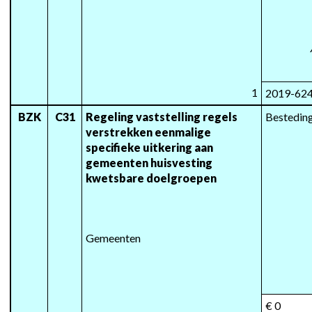
1
2019-62
BZK
C31
Regeling vaststelling regels 
Besteding
verstrekken eenmalige 
specifieke uitkering aan 
gemeenten huisvesting 
kwetsbare doelgroepen
Gemeenten
€ 0