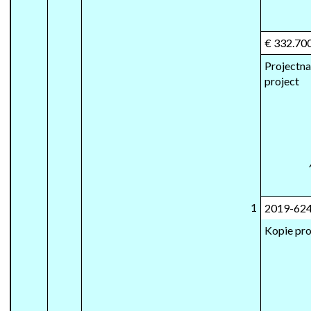
€ 332.70
Projectn
project
1
2019-62
Kopie pr