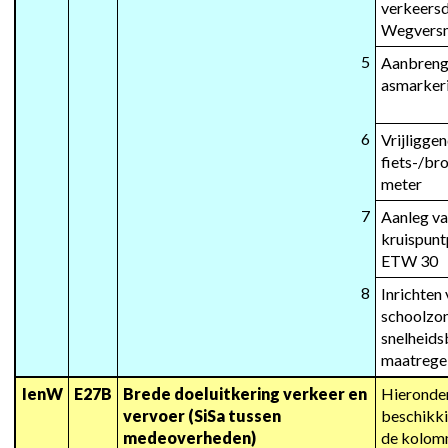
verkeersd
Wegversm
5
Aanbrenge
asmarkeri
6
Vrijliggen
fiets-/br
meter
7
Aanleg va
kruispun
ETW 30
8
Inrichten 
schoolzon
snelheids
maatrege
IenW
E27B
Brede doeluitkering verkeer en 
Hieronder
vervoer (SiSa tussen 
beschikki
medeoverheden)
de kolomm