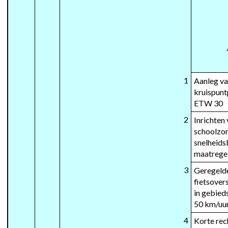
1
Aanleg va
kruispun
ETW 30
2
Inrichten 
schoolzon
snelheids
maatrege
3
Geregelde
fietsover
in gebied
50 km/uu
4
Korte rec