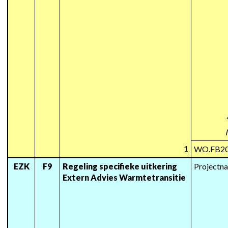
1
WO.FB2
EZK
F9
Regeling specifieke uitkering 
Projectn
Extern Advies Warmtetransitie