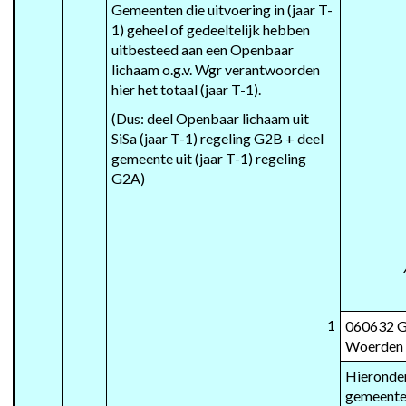
Gemeenten die uitvoering in (jaar T-
1) geheel of gedeeltelijk hebben 
uitbesteed aan een Openbaar 
lichaam o.g.v. Wgr verantwoorden 
hier het totaal (jaar T-1).
(Dus: deel Openbaar lichaam uit 
SiSa (jaar T-1) regeling G2B + deel 
gemeente uit (jaar T-1) regeling 
G2A)
1
060632 G
Woerden
Hieronder
gemeente