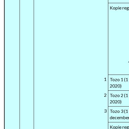
Kopie reg
1
Tozo 1 (1 
2020)
2
Tozo 2 (1 
2020)
3
Tozo 3 (1
december
Kopie reg