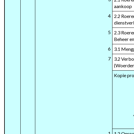
aankoop
4
2.2 Roere
dienstver
5
2.3 Roere
Beheer en
6
3.1 Meng
7
3.2 Verbo
(Woerden
Kopie pr
1
1.2 Onroe