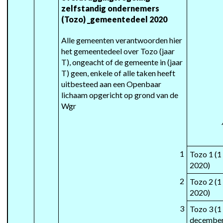
zelfstandig ondernemers 
(Tozo) _gemeentedeel 2020
Alle gemeenten verantwoorden hier 
het gemeentedeel over Tozo (jaar 
T), ongeacht of de gemeente in (jaar 
T) geen, enkele of alle taken heeft 
uitbesteed aan een Openbaar 
lichaam opgericht op grond van de 
Wgr
1
Tozo 1 (1 
2020)
2
Tozo 2 (1 
2020)
3
Tozo 3 (1
december