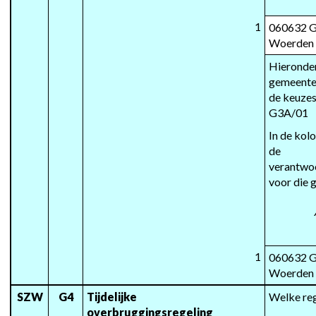
1
060632 G
Woerden
Hieronder
gemeente
de keuzes
G3A/01
In de kol
de 
verantwoo
voor die 
1
060632 G
Woerden
SZW
G4
Tijdelijke 
Welke reg
overbruggingsregeling 