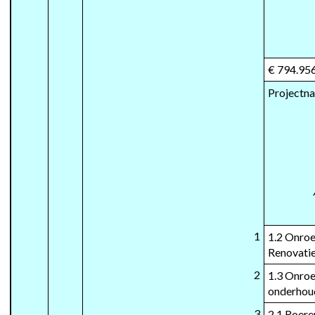
€ 794.95
Projectn
1
1.2 Onroe
Renovati
2
1.3 Onroe
onderhou
3
2.1 Roere