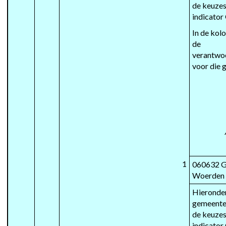
de keuzes
indicato
In de kol
de 
verantwoo
voor die 
1
060632 G
Woerden
Hieronder
gemeente
de keuzes
indicato