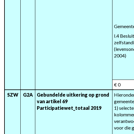
Gemeent
I.4 Beslui
zelfstand
(levenson
2004)
€ 0
SZW
G2A
Gebundelde uitkering op grond 
Hieronder
van artikel 69 
gemeente(
Participatiewet_totaal 2019
1) selecte
kolommen 
verantwoo
voor die 