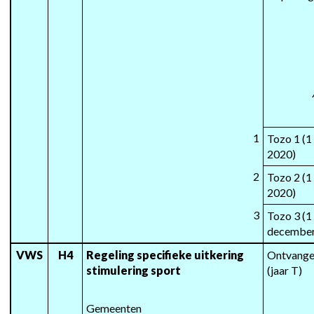
1
Tozo 1 (1 
2020)
2
Tozo 2 (1 
2020)
3
Tozo 3 (1
december
VWS
H4
Regeling specifieke uitkering 
Ontvangen
stimulering sport
(jaar T)
Gemeenten