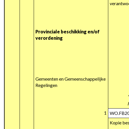
verantwo
Provinciale beschikking en/of 
verordening
Gemeenten en Gemeenschappelijke 
Regelingen
1
WO.FB2
Kopie be