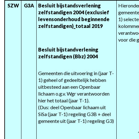
SZW
G3A
Besluit bijstandsverlening 
Hieronder
zelfstandigen 2004 (exclusief 
gemeente(
levensonderhoud beginnende 
1) selecte
zelfstandigen)_totaal 2019
kolommen 
verantwoo
voor die 
Besluit bijstandverlening 
zelfstandigen (Bbz) 2004
Gemeenten die uitvoering in (jaar T-
1) geheel of gedeeltelijk hebben 
uitbesteed aan een Openbaar 
lichaam o.g.v. Wgr verantwoorden 
hier het totaal (jaar T-1). 

(Dus: deel Openbaar lichaam uit 
SiSa (jaar T-1) regeling G3B + deel 
gemeente uit (jaar T-1) regeling G3)