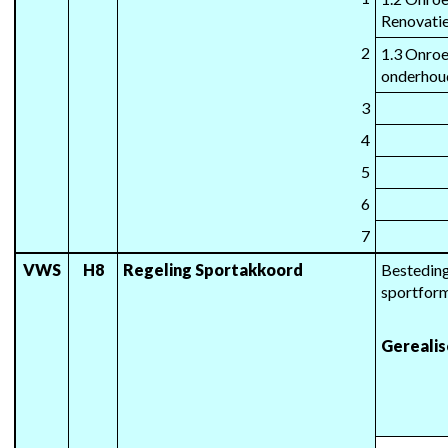
Renovati
2
1.3 Onroe
onderhou
3
4
5
6
7
VWS
H8
Regeling Sportakkoord
Besteding
sportform
Gereali