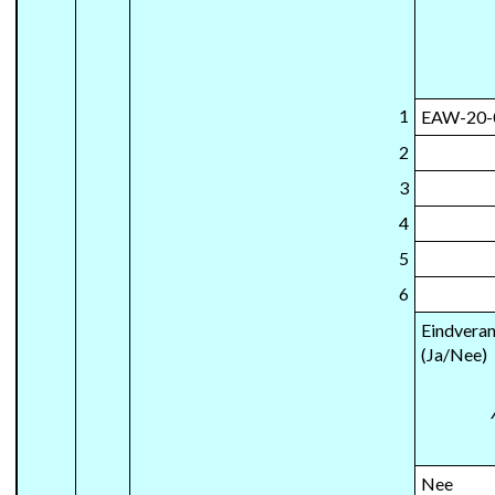
1
EAW-20-
2
3
4
5
6
Eindveran
(Ja/Nee)
Nee