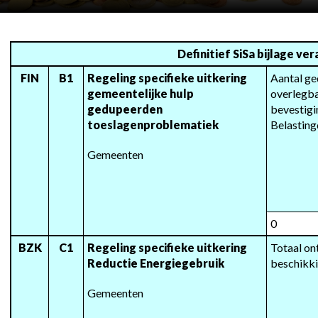
Definitief SiSa bijlage ve
FIN
B1
Regeling specifieke uitkering 
Aantal ge
gemeentelijke hulp 
overlegba
gedupeerden 
bevestigi
toeslagenproblematiek
Belasting
Gemeenten
0
BZK
C1
Regeling specifieke uitkering 
Totaal on
Reductie Energiegebruik
beschikk
Gemeenten