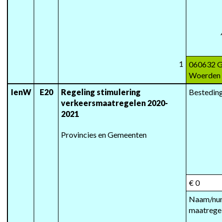
1
060632 G
Woerden
IenW
E20
Regeling stimulering 
Besteding
verkeersmaatregelen 2020-
2021
Provincies en Gemeenten
€ 0
Naam/num
maatrege