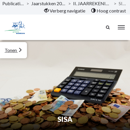
Publicaties
>
Jaarstukken 2020
>
II. JAARREKENING
>
SISA
Naar hoofdinhoud
Verberg navigatie
Hoog contrast
Tonen
SISA