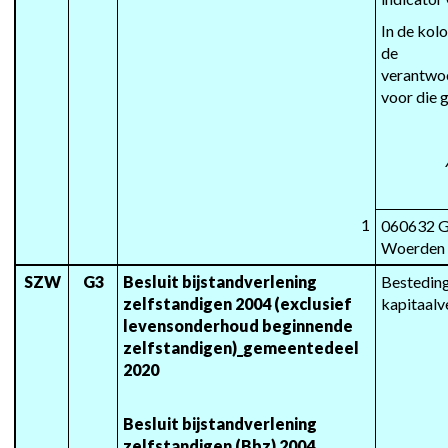
In de kol
de 
verantwoo
voor die 
1
060632 G
Woerden
SZW
G3
Besluit bijstandverlening 
Besteding 
zelfstandigen 2004 (exclusief 
kapitaalv
levensonderhoud beginnende 
zelfstandigen)_gemeentedeel 
2020
Besluit bijstandverlening 
zelfstandigen (Bbz) 2004