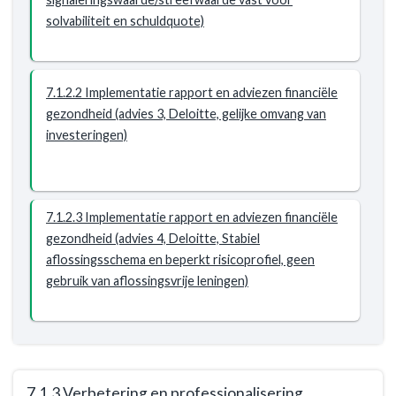
meer
lasten
uit
solvabiliteit en schuldquote)
zijn
dan
reëel
wij
en
hebben
structureel
7.1.2.2 Implementatie rapport en adviezen financiële
en
in
gezondheid (advies 3, Deloitte, gelijke omvang van
hebben
evenwicht
investeringen)
een
financieel
bewustzijn
-
7.1.2.3 Implementatie rapport en adviezen financiële
Resultaat
gezondheid (advies 4, Deloitte, Stabiel
-
aflossingsschema en beperkt risicoprofiel, geen
7.1.2
gebruik van aflossingsvrije leningen)
Stabiele
vermogenspositie
7.1.3 Verbetering en professionalisering