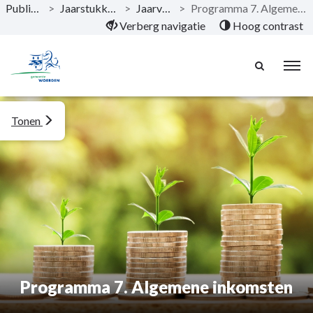
Publicaties
>
Jaarstukken 2020
>
Jaarverslag
>
Programma 7. Algemene inkomsten
Naar hoofdinhoud
Verberg navigatie
Hoog contrast
Tonen
Programma 7. Algemene inkomsten