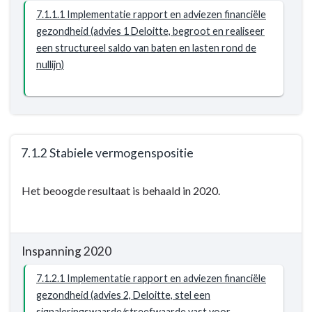
heeft
bewustzijn
uit
geven
7.1.1.1 Implementatie rapport en adviezen financiële
Woerden
-
dan
niet
gezondheid (advies 1 Deloitte, begroot en realiseer
gedaan?
Maatschappelijk
wij
meer
een structureel saldo van baten en lasten rond de
effect
hebben
uit
nullijn)
en
dan
hebben
wij
een
hebben
financieel
en
bewustzijn
hebben
7.1.2 Stabiele vermogenspositie
-
een
Terug
Resultaat
financieel
Het beoogde resultaat is behaald in 2020.
naar
bewustzijn
navigatie
-
-
Resultaat
Opgave:
-
Inspanning 2020
Wij
7.1.1
geven
7.1.2.1 Implementatie rapport en adviezen financiële
Baten
niet
gezondheid (advies 2, Deloitte, stel een
en
signaleringswaarde/streefwaarde vast voor