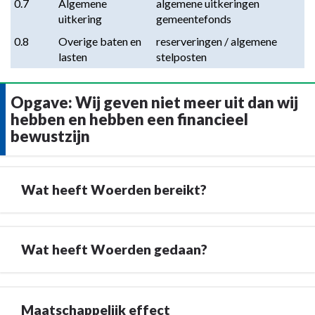
0.7
Algemene 
algemene uitkeringen 
Omschrijving
uitkering
gemeentefonds
0.8
Overige baten en 
reserveringen / algemene 
lasten
stelposten
Opgave: Wij geven niet meer uit dan wij
hebben en hebben een financieel
bewustzijn
Wat heeft Woerden bereikt?
Terug
Wat heeft Woerden gedaan?
naar
navigatie
-
Terug
Opgave:
Maatschappelijk effect
naar