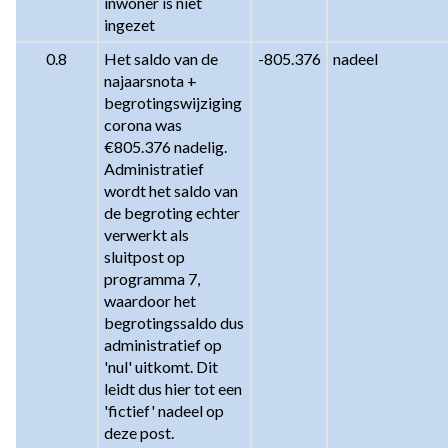
inwoner is niet 
ingezet
0.8
Het saldo van de 
-805.376
nadeel
najaarsnota + 
begrotingswijziging 
corona was 
€805.376 nadelig. 
Administratief 
wordt het saldo van 
de begroting echter 
verwerkt als 
sluitpost op 
programma 7, 
waardoor het 
begrotingssaldo dus 
administratief op 
'nul' uitkomt. Dit 
leidt dus hier tot een 
'fictief' nadeel op 
deze post.