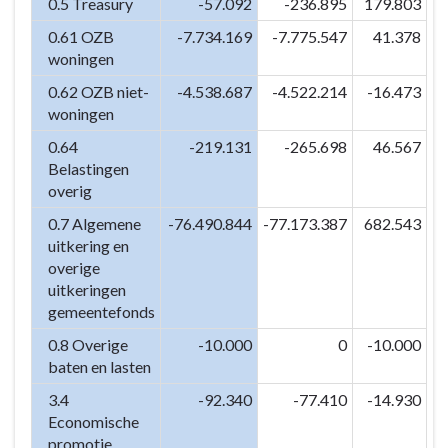
0.5 Treasury
-57.092
-236.895
179.803
0.61 OZB
-7.734.169
-7.775.547
41.378
woningen
0.62 OZB niet-
-4.538.687
-4.522.214
-16.473
woningen
0.64
-219.131
-265.698
46.567
Belastingen
overig
0.7 Algemene
-76.490.844
-77.173.387
682.543
uitkering en
overige
uitkeringen
gemeentefonds
0.8 Overige
-10.000
0
-10.000
baten en lasten
3.4
-92.340
-77.410
-14.930
Economische
promotie