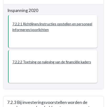
-
gedaan
Opgave:
zonder
Inspanning 2020
Wij
(structurele)
geven
dekking
7.2.2.1 Richtlijnen/instructies opstellen en personeel
niet
binnen
informeren/voorlichten
meer
programma
uit
dan
wij
hebben
en
7.2.2.2 Toetsing op naleving van de financiële kaders
hebben
een
financieel
bewustzijn
-
Resultaat
-
7.2.3 Bij investeringsvoorstellen worden de
7.2.2