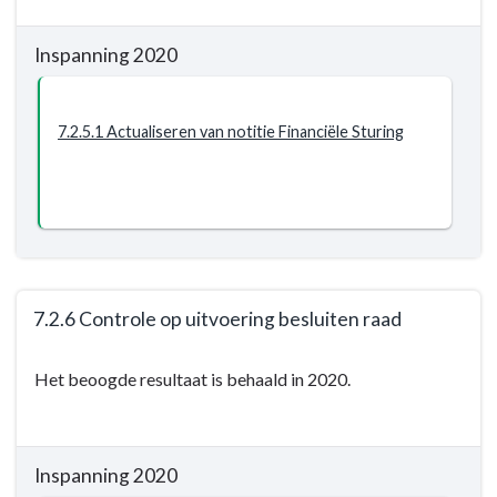
begroting
-
Resultaat
Opgave:
-
Inspanning 2020
Wij
7.2.4
geven
De
niet
P&C-
7.2.5.1 Actualiseren van notitie Financiële Sturing
meer
documenten
uit
worden
dan
geautomatiseerd
wij
samengesteld
hebben
en
hebben
7.2.6 Controle op uitvoering besluiten raad
een
Terug
financieel
Het beoogde resultaat is behaald in 2020.
naar
bewustzijn
navigatie
-
-
Resultaat
Opgave:
-
Inspanning 2020
Wij