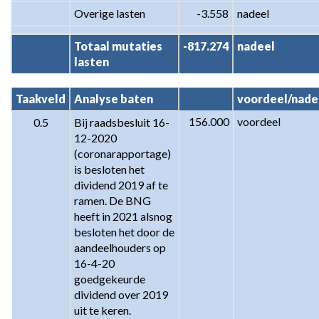
Overige lasten
-3.558
nadeel
Totaal mutaties 
-817.274
nadeel
lasten
Taakveld
Analyse baten
voordeel/nade
156.000
voordeel
0.5
Bij raadsbesluit 16-
12-2020 
(coronarapportage) 
is besloten het 
dividend 2019 af te 
ramen. De BNG 
heeft in 2021 alsnog 
besloten het door de 
aandeelhouders op 
16-4-20 
goedgekeurde 
dividend over 2019 
uit te keren.