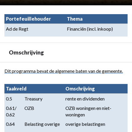
Portefeuillehouder
Thema
Ad de Regt
Financiën (incl. inkoop)
Omschrijving
Terug
Dit programma bevat de algemene baten van de gemeente.
naar
navigatie
Taakveld
Omschrijving
-
0.5
Treasury
rente en dividenden
Programma
7.
0.61/ 
OZB
OZB woningen en niet-
Algemene
0.62
woningen
inkomsten
0.64
Belasting overige
overige belastingen
-