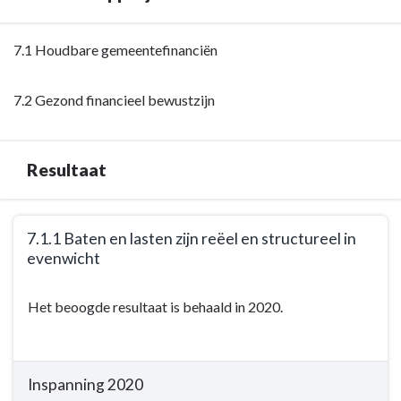
Wij
navigatie
geven
-
niet
Terug
7.1 Houdbare gemeentefinanciën
Opgave:
meer
naar
Wij
uit
navigatie
7.2 Gezond financieel bewustzijn
geven
dan
-
niet
wij
Opgave:
meer
hebben
Wij
uit
Resultaat
en
geven
dan
hebben
niet
wij
een
meer
Terug
hebben
7.1.1 Baten en lasten zijn reëel en structureel in
financieel
uit
naar
en
evenwicht
bewustzijn
dan
navigatie
hebben
-
wij
-
Terug
een
Wat
hebben
Het beoogde resultaat is behaald in 2020.
Opgave:
naar
financieel
heeft
en
Wij
navigatie
bewustzijn
Woerden
hebben
geven
-
-
bereikt?
een
niet
Opgave:
Wat
Inspanning 2020
financieel
meer
Wij