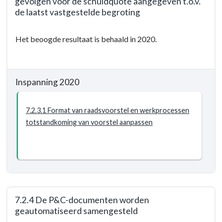
gevolgen voor de schuldquote aangegeven t.o.v.
De
de laatst vastgestelde begroting
notitie
Terug
Financiële
Het beoogde resultaat is behaald in 2020.
naar
Sturing
navigatie
wordt
-
nageleefd
Opgave:
en
Inspanning 2020
Wij
gehandhaafd
geven
7.2.3.1 Format van raadsvoorstel en werkprocessen
niet
totstandkoming van voorstel aanpassen
meer
uit
dan
wij
hebben
en
hebben
7.2.4 De P&C-documenten worden
een
geautomatiseerd samengesteld
financieel