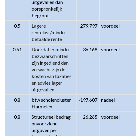
uitgevallen dan 
oorspronkelijk 
begroot.
0.5
Lagere 
279.797
voordeel
rentelast/minder 
betaalde rente
0.61
Doordat er minder 
36.168
voordeel
bezwaarschriften 
zijn ingediend dan 
verwacht zijn de 
kosten van taxaties 
en advies lager 
uitgevallen.
0.8
btw scholencluster 
-197.607
nadeel
Harmelen
0.8
Structureel bedrag 
26.265
voordeel
onvoorziene 
uitgaven per 