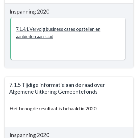
hebben
Inspanning 2020
een
financieel
bewustzijn
7.1.4.1 Vervolg business cases opstellen en
-
aanbieden aan raad
Resultaat
-
7.1.4
7.1.5 Tijdige informatie aan de raad over
Algemene Uitkering Gemeentefonds
Terug
Het beoogde resultaat is behaald in 2020.
naar
navigatie
-
Opgave:
Inspanning 2020