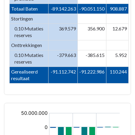
Totaal Baten
-89.142.263
-90.051.150
908.887
Stortingen
0.10 Mutaties
369.579
356.900
12.679
reserves
Onttrekkingen
0.10 Mutaties
-379.663
-385.615
5.952
reserves
Gerealiseerd
-91.112.742
-91.222.986
110.244
resultaat