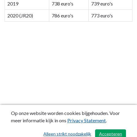
2019
738 euro's
739 euro's
7.
Algemene
2020 (JR20)
786 euro's
773 euro's
inkomsten
-
Gemeentelijke
woonlasten
meerpersoonshuishouden
Op onze website worden cookies bijgehouden. Voor
meer informatie kijk in ons
Privacy Statement
.
Alleen strikt noodzakelijk
Accepteren
/ 496