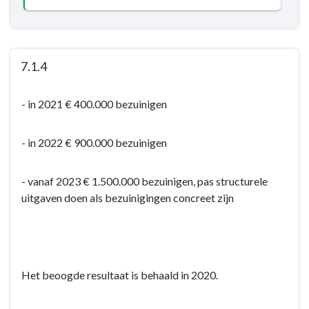
bewustzijn
-
Resultaat
-
7.1.4
7.1.3
Terug
Verbetering
- in 2021 € 400.000 bezuinigen
naar
en
navigatie
professionalisering
-
- in 2022 € 900.000 bezuinigen
financiële
Opgave:
beheersing
Wij
- vanaf 2023 € 1.500.000 bezuinigen, pas structurele
geven
uitgaven doen als bezuinigingen concreet zijn
niet
meer
uit
dan
wij
Het beoogde resultaat is behaald in 2020.
hebben
en