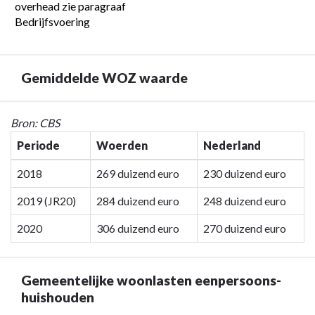
overhead zie paragraaf 
Bedrijfsvoering
Gemiddelde WOZ waarde
Terug
Bron: CBS
naar
Periode
Woerden
Nederland
navigatie
-
2018
269 duizend euro
230 duizend euro
Programma
2019 (JR20)
284 duizend euro
248 duizend euro
7.
Algemene
2020
306 duizend euro
270 duizend euro
inkomsten
-
Gemiddelde
Gemeentelijke woonlasten eenpersoons-
WOZ
huishouden
waarde