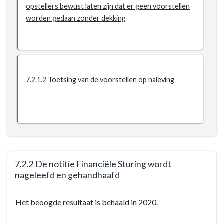
niet
opstellers bewust laten zijn dat er geen voorstellen
aan
meer
worden gedaan zonder dekking
de
uit
raad
dan
over
wij
Algemene
hebben
Uitkering
en
Gemeentefonds
7.2.1.2 Toetsing van de voorstellen op naleving
hebben
een
financieel
bewustzijn
-
Resultaat
-
7.2.2 De notitie Financiële Sturing wordt
7.2.1
nageleefd en gehandhaafd
Er
Terug
worden
Het beoogde resultaat is behaald in 2020.
naar
geen
navigatie
voorstellen