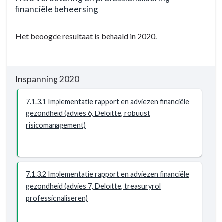
financiële beheersing
Terug
Het beoogde resultaat is behaald in 2020.
naar
navigatie
-
Opgave:
Inspanning 2020
Wij
geven
7.1.3.1 Implementatie rapport en adviezen financiële
niet
gezondheid (advies 6, Deloitte, robuust
meer
risicomanagement)
uit
dan
wij
hebben
7.1.3.2 Implementatie rapport en adviezen financiële
en
gezondheid (advies 7, Deloitte, treasuryrol
hebben
professionaliseren)
een
financieel