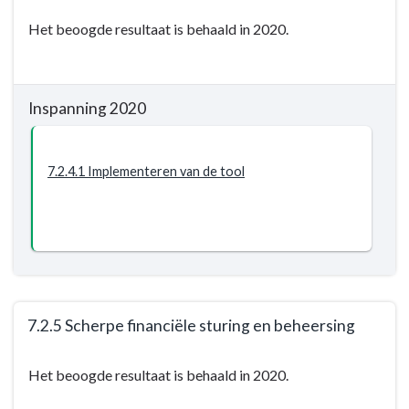
Terug
bewustzijn
Het beoogde resultaat is behaald in 2020.
naar
-
navigatie
Resultaat
-
-
Opgave:
7.2.3
Inspanning 2020
Wij
Bij
geven
investeringsvoorstellen
niet
7.2.4.1 Implementeren van de tool
worden
meer
de
uit
gevolgen
dan
voor
wij
de
hebben
schuldquote
en
aangegeven
hebben
7.2.5 Scherpe financiële sturing en beheersing
t.o.v.
een
de
Terug
financieel
laatst
Het beoogde resultaat is behaald in 2020.
naar
bewustzijn
vastgestelde
navigatie
-