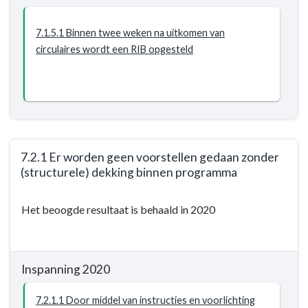
Wij
geven
7.1.5.1 Binnen twee weken na uitkomen van
niet
circulaires wordt een RIB opgesteld
meer
uit
dan
wij
hebben
en
hebben
7.2.1 Er worden geen voorstellen gedaan zonder
een
(structurele) dekking binnen programma
financieel
Terug
bewustzijn
Het beoogde resultaat is behaald in 2020
naar
-
navigatie
Resultaat
-
-
Opgave:
7.1.5
Inspanning 2020
Wij
Tijdige
geven
7.2.1.1 Door middel van instructies en voorlichting
informatie