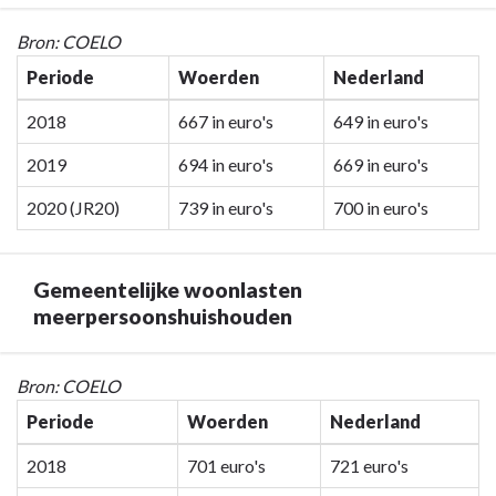
Terug
Bron: COELO
naar
Periode
Woerden
Nederland
navigatie
-
2018
667 in euro's
649 in euro's
Programma
2019
694 in euro's
669 in euro's
7.
Algemene
2020 (JR20)
739 in euro's
700 in euro's
inkomsten
-
Gemeentelijke
Gemeentelijke woonlasten
woonlasten
meerpersoonshuishouden
eenpersoons-
huishouden
Terug
Bron: COELO
naar
Periode
Woerden
Nederland
navigatie
-
2018
701 euro's
721 euro's
Programma