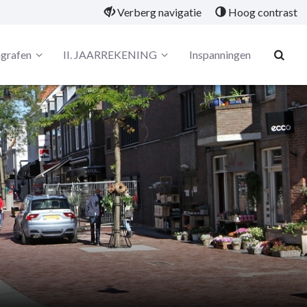
Verberg navigatie
Hoog contrast
grafen
II. JAARREKENING
Inspanningen