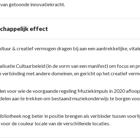
van getoonde innovatiekracht.
happelijk effect
ultuur & creatief vermogen dragen bij aan een aantrekkelijke, vita
alisatie Cultuurbeleid (in de vorm van een manifest) om focus en pri
 verbinding met andere domeinen, en gericht op het creatief ver
len voor wie de voorgaande regeling Muziekimpuls in 2020 afloopt 
delen aan te trekken om bestaand muziekonderwijs te borgen voo
lijk
ibliotheek nog beter in positie brengen als verbinder tussen voo
voor de couleur locale van de verschillende locaties.