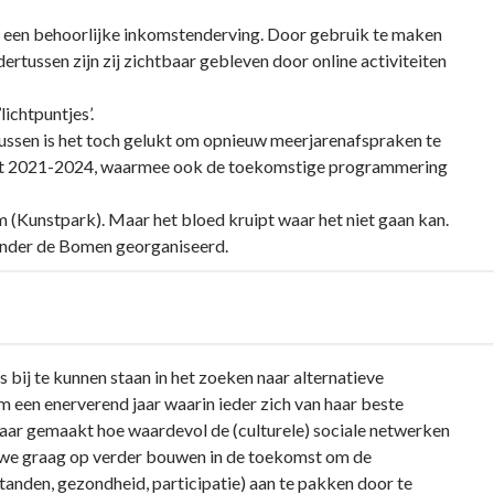
g een behoorlijke inkomstenderving. Door gebruik te maken
ertussen zijn zij zichtbaar gebleven door online activiteiten
ichtpuntjes’.
ussen is het toch gelukt om opnieuw meerjarenafspraken te
it 2021-2024, waarmee ook de toekomstige programmering
 (Kunstpark). Maar het bloed kruipt waar het niet gaan kan.
onder de Bomen georganiseerd.
s bij te kunnen staan in het zoeken naar alternatieve
m een enerverend jaar waarin ieder zich van haar beste
baar gemaakt hoe waardevol de (culturele) sociale netwerken
en we graag op verder bouwen in de toekomst om de
anden, gezondheid, participatie) aan te pakken door te