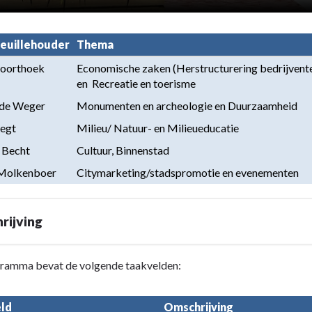
euillehouder
Thema
Noorthoek
Economische zaken (Herstructurering bedrijventer
en  Recreatie en toerisme
de Weger
Monumenten en archeologie en Duurzaamheid
Regt
Milieu/ Natuur- en Milieueducatie
 Becht
Cultuur, Binnenstad
 Molkenboer
Citymarketing/stadspromotie en evenementen
rijving
gramma bevat de volgende taakvelden:
ld
Omschrijving