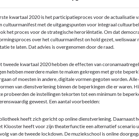
erste kwartaal 2020 is het participatieproces voor de actualisatie 
 cultuurmanifest met de uitgangspunten voor integraal cultuurb
ook het proces voor de strategische heroriëntatie. Om dat democra
ormingsproces over het cultuurmanifest on hold gezet, weliswaar 
tatie te laten. Dat advies is overgenomen door de raad.
t tweede kwartaal 2020 hebben de effecten van coronamaatregelen
ngen hebben meerdere malen te maken gekregen met grote beperkin
rgaan of moesten in andere, digitale vormen gegoten worden. Alle 
ormen van dienstverlening binnen de beperkingen die er waren. H
 probeerden de instellingen tekorten tot een minimum te beperke
renswaardig geweest. Een aantal voorbeelden:
bliotheek heeft zich gericht op online dienstverlening. Daarnaast 
t Klooster heeft voor zijn theaterfunctie een alternatief scenario
volg van de tweede lockdown. De muziekschool is online doorgegaa