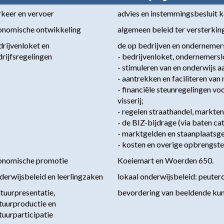
keer en vervoer
advies en instemmingsbesluit k
onomische ontwikkeling
algemeen beleid ter versterkin
rijvenloket en 
de op bedrijven en ondernemers 
rijfsregelingen
- bedrijvenloket, ondernemerslo
- stimuleren van en onderwijs a
- aantrekken en faciliteren van 
- financiële steunregelingen vo
g
visserij; 

- regelen straathandel, markten
- de BIZ-bijdrage (via baten cate
- marktgelden en staanplaatsgel
- kosten en overige opbrengste
onomische promotie
Koeiemart en Woerden 650.
erwijsbeleid en leerlingzaken
lokaal onderwijsbeleid: peuter
tuurpresentatie, 
bevordering van beeldende kuns
tuurproductie en 
tuurparticipatie