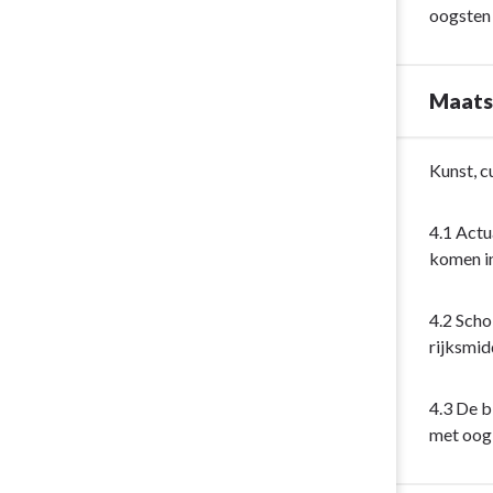
Cultuur
oogsten 
-
Wat
heeft
Maatsc
Woerden
gedaan?
Terug
Kunst, c
naar
navigatie
4.1 Actu
-
komen in
Opgave:
Cultuur
4.2 Scho
-
rijksmid
Maatschappe
effect
4.3 De b
met oog 