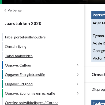
Verbergen
Portef
Arjan 
Jaarstukken 2020
Tymon 
tabel portefeuillehouders
Ad de 
Omschrijving
George
Tabel taakvelden
Victor
Opgave: Cultuur
Omsch
Opgave: Energietransitie
Inleiding
Opgave: Erfgoed
Wat heeft Woerden met deze opgave
Terug
Dit pro
bereikt?
Opgave: Economie en recreatie
naar
navigatie
Overige ontwikkelingen / Corona
Taakve
Wat heeft Woerden gedaan?