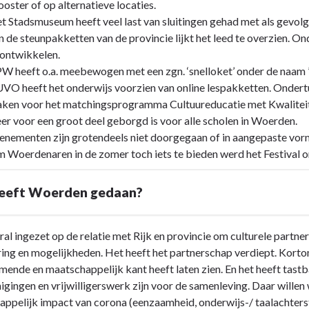
ooster of op alternatieve locaties.
t Stadsmuseum heeft veel last van sluitingen gehad met als gevol
n de steunpakketten van de provincie lijkt het leed te overzien. Ond
 ontwikkelen.
W heeft o.a. meebewogen met een zgn. ‘snelloket’ onder de naam ’l
VO heeft het onderwijs voorzien van online lespakketten. Ondert
ken voor het matchingsprogramma Cultuureducatie met Kwalite
er voor een groot deel geborgd is voor alle scholen in Woerden.
enementen zijn grotendeels niet doorgegaan of in aangepaste vorm
 Woerdenaren in de zomer toch iets te bieden werd het Festival 
eeft Woerden gedaan?
oral ingezet op de relatie met Rijk en provincie om culturele partner
ring en mogelijkheden. Het heeft het partnerschap verdiept. Korto
ende en maatschappelijk kant heeft laten zien. En het heeft tast
nigingen en vrijwilligerswerk zijn voor de samenleving. Daar will
ppelijk impact van corona (eenzaamheid, onderwijs-/ taalachterst