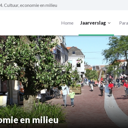
 Cultuur, economie en milieu
Home
Jaarverslag
Para
omie en milieu