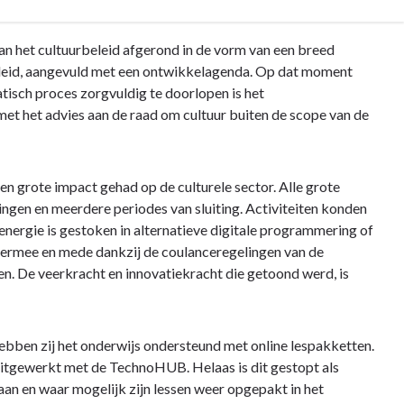
van het cultuurbeleid afgerond in de vorm van een breed
eleid, aangevuld met een ontwikkelagenda. Op dat moment
tisch proces zorgvuldig te doorlopen is het
met het advies aan de raad om cultuur buiten de scope van de
 grote impact gehad op de culturele sector. Alle grote
gen en meerdere periodes van sluiting. Activiteiten konden
energie is gestoken in alternatieve digitale programmering of
iermee en mede dankzij de coulanceregelingen van de
n. De veerkracht en innovatiekracht die getoond werd, is
hebben zij het onderwijs ondersteund met online lespakketten.
 uitgewerkt met de TechnoHUB. Helaas is dit gestopt als
n en waar mogelijk zijn lessen weer opgepakt in het