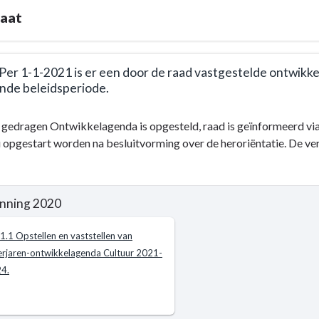
taat
 Per 1-1-2021 is er een door de raad vastgestelde ontwikk
de beleidsperiode.
gedragen Ontwikkelagenda is opgesteld, raad is geïnformeerd via
 opgestart worden na besluitvorming over de heroriëntatie. De ver
e
nning 2020
t
.1.1 Opstellen en vaststellen van
rjaren-ontwikkelagenda Cultuur 2021-
4.