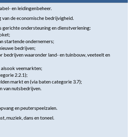
abel- en leidingenbeheer.
g van de economische bedrijvigheid.
gerichte ondersteuning en dienstverlening: 

ket; 

an startende ondernemers; 

nieuwe bedrijven; 

or bedrijven waaronder land- en tuinbouw, veeteelt en 
 alsook veemarkten; 

gorie 2.2.1); 

den markt en (via baten categorie 3.7); 

n van nutsbedrijven.
opvang en peuterspeelzalen.
t, muziek, dans en toneel.