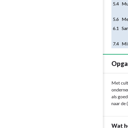
het manifest.
5.4
Mu
4.1.4 In 2020 is in het raadsbesluit
5.6
Me
gebiedsontwikkeling van de
6.1
Sam
wagenstraat cultuurbehoefte (met name
het Klooster) uitgewerkt.
7.4
Mi
4.2.1 Per 1-9-2020 is het convenant
Meer Muziek in de Klas uitgebreid met
Opgav
max. 7 scholen voor wie de vorige
regeling Muziekimpuls in 2020 afloopt.
Terug
Met cult
4.3.1 In een addendum op de huidige
naar
ondernem
uitvoeringsovereenkomst is de rol van
navigatie
als goed
de bibliotheek als verbinder vastgelegd
-
naar de 
vanaf 2021.
Opgave:
Cultuur
-
Wat h