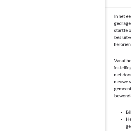
Inleiding
Terug
In het e
naar
gedragen
navigatie
startte 
-
besluitv
Opgave:
heroriën
Cultuur
-
Vanaf he
Wat
instelli
heeft
niet doo
Woerden
nieuwe v
met
gemeente
deze
bewonde
opgave
bereikt?
Bi
He
ge