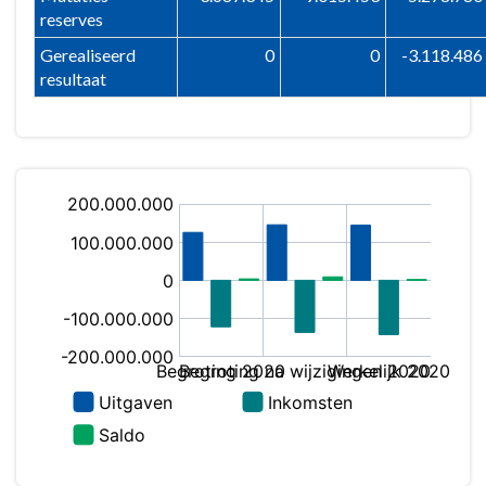
reserves
Gerealiseerd
0
0
-3.118.486
resultaat