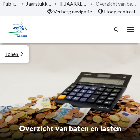
Publicaties
>
Jaarstukken 2020
>
II. JAARREKENING
>
Overzicht van baten en lasten
Naar hoofdinhoud
Verberg navigatie
Hoog contrast
Tonen
Overzicht van baten en lasten