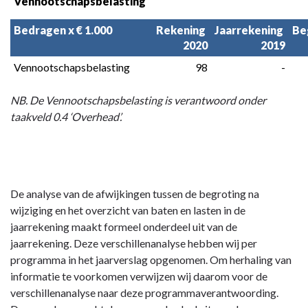
Vennootschapsbelasting
Bedragen x € 1.000
Rekening 
Jaarrekening 
Be
2020
2019
Vennootschapsbelasting
 98
 -
NB. De Vennootschapsbelasting is verantwoord onder
taakveld 0.4 ‘Overhead’.
De analyse van de afwijkingen tussen de begroting na
wijziging en het overzicht van baten en lasten in de
jaarrekening maakt formeel onderdeel uit van de
jaarrekening. Deze verschillenanalyse hebben wij per
programma in het jaarverslag opgenomen. Om herhaling van
informatie te voorkomen verwijzen wij daarom voor de
verschillenanalyse naar deze programmaverantwoording.