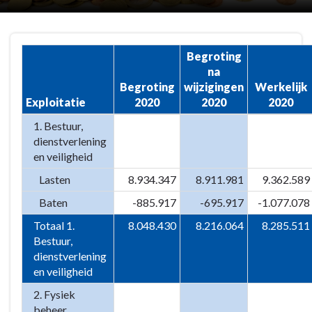
Terug
Begroting
naar
na
navigatie
Begroting
wijzigingen
Werkelijk
-
Exploitatie
2020
2020
2020
Overzicht
van
1. Bestuur,
baten
dienstverlening
en veiligheid
en
lasten
Lasten
8.934.347
8.911.981
9.362.589
-
Baten
-885.917
-695.917
-1.077.078
Staat
van
Totaal 1.
8.048.430
8.216.064
8.285.511
Bestuur,
baten
dienstverlening
en
en veiligheid
lasten
2. Fysiek
beheer