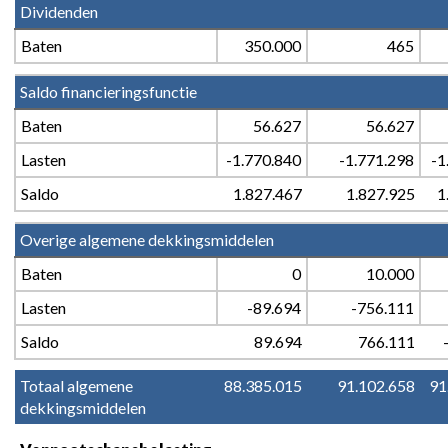
Dividenden
Baten
350.000
465
Saldo financieringsfunctie
Baten
56.627
56.627
Lasten
-1.770.840
-1.771.298
-1
Saldo
1.827.467
1.827.925
1
Overige algemene dekkingsmiddelen
Baten
0
10.000
Lasten
-89.694
-756.111
Saldo
89.694
766.111
Totaal algemene 
88.385.015
91.102.658
91
dekkingsmiddelen