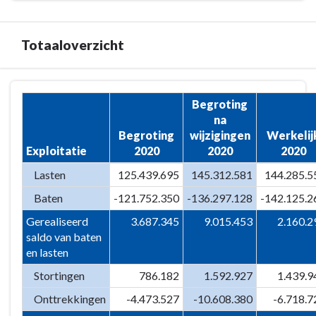
Totaaloverzicht
Terug
Begroting
naar
na
navigatie
Begroting
wijzigingen
Werkelij
-
Exploitatie
2020
2020
2020
Overzicht
van
Lasten
125.439.695
145.312.581
144.285.5
baten
Baten
-121.752.350
-136.297.128
-142.125.2
en
Gerealiseerd
3.687.345
9.015.453
2.160.2
lasten
saldo van baten
-
en lasten
Totaaloverzicht
Stortingen
786.182
1.592.927
1.439.9
Onttrekkingen
-4.473.527
-10.608.380
-6.718.7