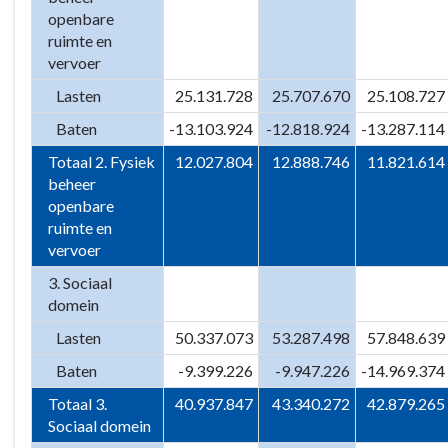
openbare
ruimte en
vervoer
Lasten
25.131.728
25.707.670
25.108.727
Baten
-13.103.924
-12.818.924
-13.287.114
Totaal 2. Fysiek
12.027.804
12.888.746
11.821.614
beheer
openbare
ruimte en
vervoer
3. Sociaal
domein
Lasten
50.337.073
53.287.498
57.848.639
Baten
-9.399.226
-9.947.226
-14.969.374
Totaal 3.
40.937.847
43.340.272
42.879.265
Sociaal domein