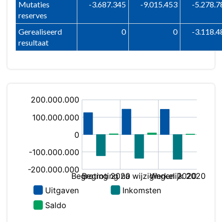
Mutaties
-3.687.345
-9.015.453
-5.278.7
reserves
Gerealiseerd
0
0
-3.118.4
resultaat