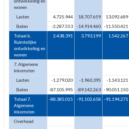
ontwikkeling en
wonen
Lasten
4.725.944
18.707.659
13.092.689
Baten
-2.287.553
-14.914.460
-11.550.421
Totaal 6.
2.438.391
3.793.199
1.542.267
Ruimtelijke
ontwikkeling en
wonen
7. Algemene
inkomsten
Lasten
-1.279.020
-1.960.395
-1.143.121
Baten
-87.105.995
-89.142.263
-90.051.150
Totaal 7.
-88.385.015
-91.102.658
-91.194.271
Algemene
inkomsten
Overhead