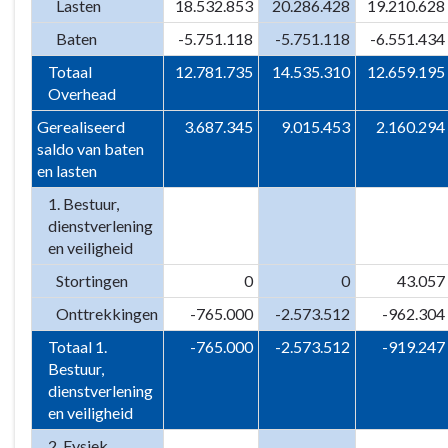
Lasten
18.532.853
20.286.428
19.210.628
Baten
-5.751.118
-5.751.118
-6.551.434
Totaal
12.781.735
14.535.310
12.659.195
Overhead
Gerealiseerd
3.687.345
9.015.453
2.160.294
saldo van baten
en lasten
1. Bestuur,
dienstverlening
en veiligheid
Stortingen
0
0
43.057
Onttrekkingen
-765.000
-2.573.512
-962.304
Totaal 1.
-765.000
-2.573.512
-919.247
Bestuur,
dienstverlening
en veiligheid
2. Fysiek