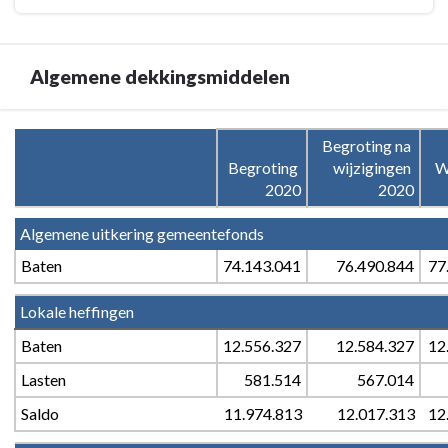
Algemene dekkingsmiddelen
Terug
Begroting na 
naar
Begroting 
wijzigingen 
W
navigatie
2020
2020
-
Algemene uitkering gemeentefonds
Overzicht
van
Baten
74.143.041
76.490.844
77
baten
en
Lokale heffingen
lasten
Baten
12.556.327
12.584.327
12
-
Algemene
Lasten
581.514
567.014
dekkingsmiddelen
Saldo
11.974.813
12.017.313
12