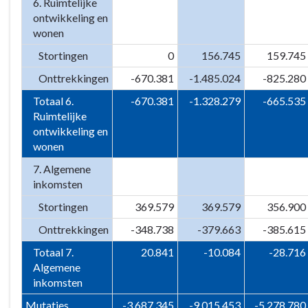
6. Ruimtelijke
ontwikkeling en
wonen
Stortingen
0
156.745
159.745
Onttrekkingen
-670.381
-1.485.024
-825.280
Totaal 6.
-670.381
-1.328.279
-665.535
Ruimtelijke
ontwikkeling en
wonen
7. Algemene
inkomsten
Stortingen
369.579
369.579
356.900
Onttrekkingen
-348.738
-379.663
-385.615
Totaal 7.
20.841
-10.084
-28.716
Algemene
inkomsten
Mutaties
-3.687.345
-9.015.453
-5.278.780