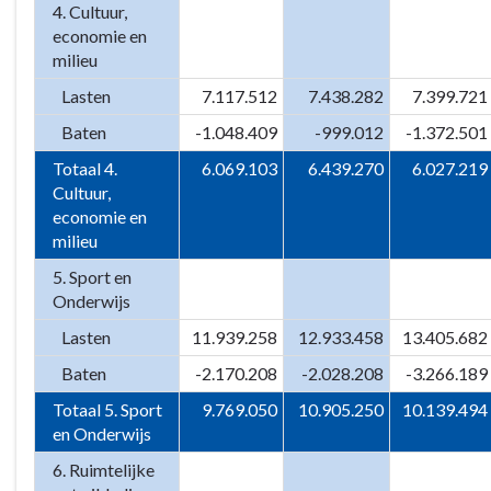
4. Cultuur,
economie en
milieu
Lasten
7.117.512
7.438.282
7.399.721
Baten
-1.048.409
-999.012
-1.372.501
Totaal 4.
6.069.103
6.439.270
6.027.219
Cultuur,
economie en
milieu
5. Sport en
Onderwijs
Lasten
11.939.258
12.933.458
13.405.682
Baten
-2.170.208
-2.028.208
-3.266.189
Totaal 5. Sport
9.769.050
10.905.250
10.139.494
en Onderwijs
6. Ruimtelijke