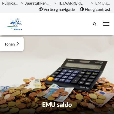
Publicaties
>
Jaarstukken 2020
>
II. JAARREKENING
>
EMU saldo
Naar hoofdinhoud
Verberg navigatie
Hoog contrast
Tonen
EMU saldo