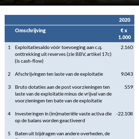
2020
Omschrijving
€ x 
1.000
1
Exploitatiesaldo vóór toevoeging aan c.q. 
2.160
onttrekking uit reserves (zie BBV, artikel 17c) 
(is cash-flow)
2
Afschrijvingen ten laste van de exploitatie
9.043
3
Bruto dotaties aan de post voorzieningen ten 
559
laste van de exploitatie minus de vrijval van de 
voorzieningen ten bate van de exploitatie
4
Investeringen in (im)materiële vaste activa die 
-22.108
op de balans worden geactiveerd
5
Baten uit bijdragen van andere overheden, de 