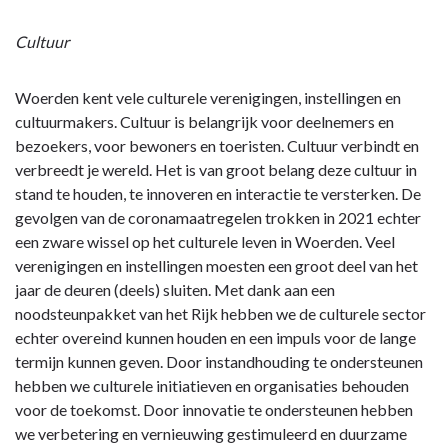
naar
navigatie
Cultuur
-
Programma
Woerden kent vele culturele verenigingen, instellingen en
4.
cultuurmakers. Cultuur is belangrijk voor deelnemers en
Cultuur,
bezoekers, voor bewoners en toeristen. Cultuur verbindt en
economie
verbreedt je wereld. Het is van groot belang deze cultuur in
en
stand te houden, te innoveren en interactie te versterken. De
milieu
gevolgen van de coronamaatregelen trokken in 2021 echter
-
een zware wissel op het culturele leven in Woerden. Veel
Overige
verenigingen en instellingen moesten een groot deel van het
ontwikkelingen
jaar de deuren (deels) sluiten. Met dank aan een
/
noodsteunpakket van het Rijk hebben we de culturele sector
Corona
echter overeind kunnen houden en een impuls voor de lange
termijn kunnen geven. Door instandhouding te ondersteunen
hebben we culturele initiatieven en organisaties behouden
voor de toekomst. Door innovatie te ondersteunen hebben
we verbetering en vernieuwing gestimuleerd en duurzame