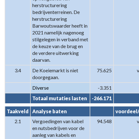
herstructurering 
bedrijventerreinen. De 
herstructurering 
Barwoutswaarder heeft in 
2021 namelijk nagenoeg 
stilgelegen in verband met 
de keuze van de brug en 
de verdere uitwerking 
daarvan.
3.4
De Koeiemarkt is niet 
75.625
doorgegaan.
Diverse
-3.351
Totaal mutaties lasten
-266.171
Taakveld
Analyse baten
voordeel
2.1
Vergoedingen van kabel 
94.548
en nutsbedrijven voor de 
aanleg van kabels en 