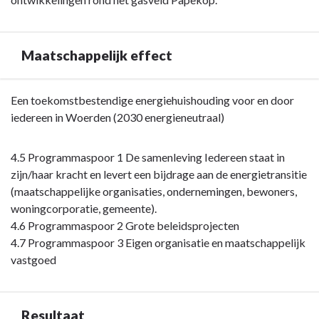
Maatschappelijk effect
Terug
Een toekomstbestendige energiehuishouding voor en door
naar
iedereen in Woerden (2030 energieneutraal)
navigatie
-
4.5 Programmaspoor 1 De samenleving Iedereen staat in
Opgave:
zijn/haar kracht en levert een bijdrage aan de energietransitie
Energietransitie
(maatschappelijke organisaties, ondernemingen, bewoners,
-
woningcorporatie, gemeente).
Maatschappelijk
4.6 Programmaspoor 2 Grote beleidsprojecten
effect
4.7 Programmaspoor 3 Eigen organisatie en maatschappelijk
vastgoed
Resultaat