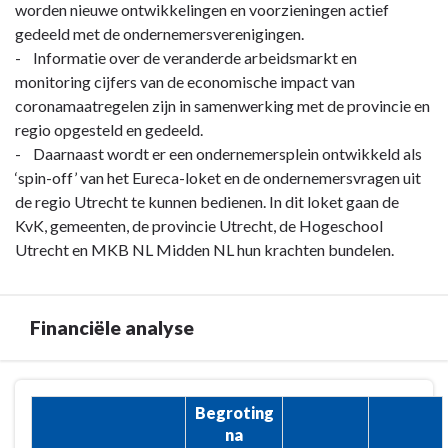
worden nieuwe ontwikkelingen en voorzieningen actief
gedeeld met de ondernemersverenigingen.
- Informatie over de veranderde arbeidsmarkt en
monitoring cijfers van de economische impact van
coronamaatregelen zijn in samenwerking met de provincie en
regio opgesteld en gedeeld.
- Daarnaast wordt er een ondernemersplein ontwikkeld als
‘spin-off’ van het Eureca-loket en de ondernemersvragen uit
de regio Utrecht te kunnen bedienen. In dit loket gaan de
KvK, gemeenten, de provincie Utrecht, de Hogeschool
Utrecht en MKB NL Midden NL hun krachten bundelen.
Financiële analyse
Terug
Begroting
naar
na
navigatie