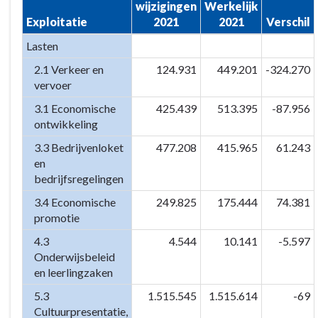
wijzigingen
Werkelijk
-
Exploitatie
2021
2021
Verschil
Programma
4.
Lasten
Cultuur,
2.1 Verkeer en
124.931
449.201
-324.270
economie
vervoer
en
3.1 Economische
425.439
513.395
-87.956
milieu
ontwikkeling
-
Financiële
3.3 Bedrijvenloket
477.208
415.965
61.243
en
analyse
bedrijfsregelingen
3.4 Economische
249.825
175.444
74.381
promotie
4.3
4.544
10.141
-5.597
Onderwijsbeleid
en leerlingzaken
5.3
1.515.545
1.515.614
-69
Cultuurpresentatie,