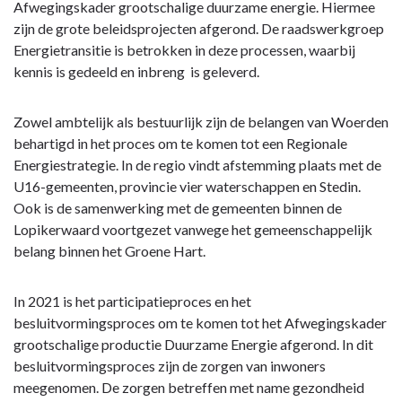
navigatie
Afwegingskader grootschalige duurzame energie. Hiermee
-
zijn de grote beleidsprojecten afgerond. De raadswerkgroep
Opgave:
Energietransitie is betrokken in deze processen, waarbij
Energietransitie
kennis is gedeeld en inbreng is geleverd.
-
Wat
Zowel ambtelijk als bestuurlijk zijn de belangen van Woerden
heeft
behartigd in het proces om te komen tot een Regionale
Woerden
Energiestrategie. In de regio vindt afstemming plaats met de
gedaan?
U16-gemeenten, provincie vier waterschappen en Stedin.
Ook is de samenwerking met de gemeenten binnen de
Lopikerwaard voortgezet vanwege het gemeenschappelijk
belang binnen het Groene Hart.
In 2021 is het participatieproces en het
besluitvormingsproces om te komen tot het Afwegingskader
grootschalige productie Duurzame Energie afgerond. In dit
besluitvormingsproces zijn de zorgen van inwoners
meegenomen. De zorgen betreffen met name gezondheid