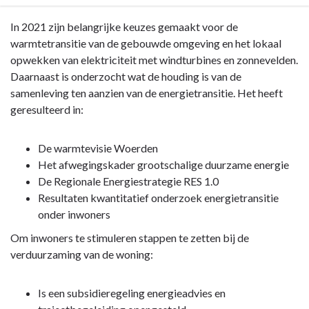
Terug
In 2021 zijn belangrijke keuzes gemaakt voor de
naar
warmtetransitie van de gebouwde omgeving en het lokaal
navigatie
opwekken van elektriciteit met windturbines en zonnevelden.
-
Daarnaast is onderzocht wat de houding is van de
Opgave:
samenleving ten aanzien van de energietransitie. Het heeft
Energietransitie
geresulteerd in:
-
Wat
De warmtevisie Woerden
heeft
Het afwegingskader grootschalige duurzame energie
Woerden
De Regionale Energiestrategie RES 1.0
met
Resultaten kwantitatief onderzoek energietransitie
deze
onder inwoners
opgave
Om inwoners te stimuleren stappen te zetten bij de
bereikt?
verduurzaming van de woning:
Is een subsidieregeling energieadvies en