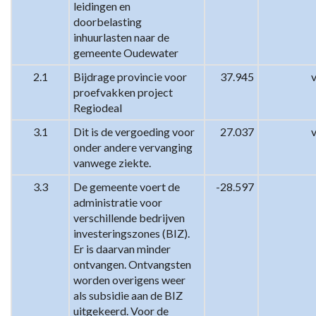
leidingen en 
doorbelasting  
inhuurlasten naar de 
gemeente Oudewater
2.1
Bijdrage provincie voor 
37.945
proefvakken project 
Regiodeal
3.1
Dit is de vergoeding voor 
27.037
onder andere vervanging 
vanwege ziekte.
3.3
De gemeente voert de 
-28.597
administratie voor 
verschillende bedrijven 
investeringszones (BIZ). 
Er is daarvan minder 
ontvangen. Ontvangsten 
worden overigens weer 
als subsidie aan de BIZ 
uitgekeerd. Voor de 