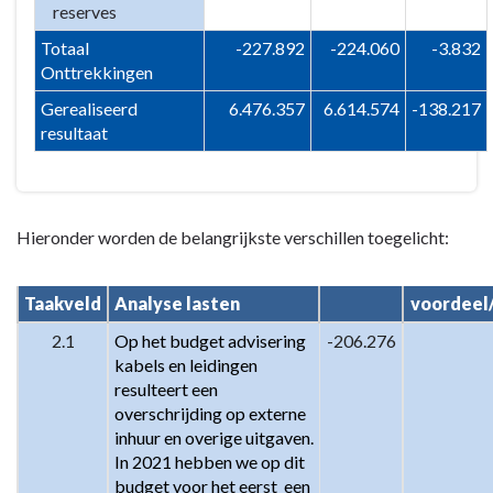
reserves
Totaal
-227.892
-224.060
-3.832
Onttrekkingen
Gerealiseerd
6.476.357
6.614.574
-138.217
resultaat
Hieronder worden de belangrijkste verschillen toegelicht:
Taakveld
Analyse lasten
voordeel
2.1
Op het budget advisering 
-206.276
kabels en leidingen  
resulteert een 
overschrijding op externe 
inhuur en overige uitgaven. 
In 2021 hebben we op dit 
budget voor het eerst  een 