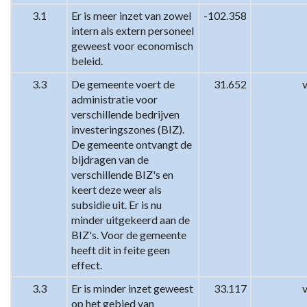
3.1
Er is meer inzet van zowel 
-102.358
intern als extern personeel 
geweest voor economisch 
beleid.
3.3
De gemeente voert de 
31.652
administratie voor 
verschillende bedrijven 
investeringszones (BIZ). 
De gemeente ontvangt de 
bijdragen van de 
verschillende BIZ's en 
keert deze weer als 
subsidie uit. Er is nu 
minder uitgekeerd aan de 
BIZ's. Voor de gemeente 
heeft dit in feite geen 
effect.
3.3
Er is minder inzet geweest 
33.117
op het gebied van 