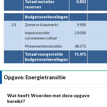
Totaal mutaties 
-3.832
reserves
Budgetoverhevelingen
3.1
Zomerse Kaasmarkt
9.900
Impulssubsidie 
23.000
coronasteun cultuur
Monumentensubsidies
38.571
Totaal voorgestelde 
71.471
budgetoverhevelingen
Opgave: Energietransitie
Wat heeft Woerden met deze opgave
bereikt?