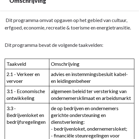
Omschrijving
Terug
Dit programma omvat opgaven op het gebied van cultuur,
naar
erfgoed, economie, recreatie & toerisme en energietransitie.
navigatie
-
Dit programma bevat de volgende taakvelden:
Programma
4.
Taakveld
Omschrijving
Cultuur,
economie
2.1 - Verkeer en 
advies en instemmingsbesluit kabel- 
en
vervoer
en leidingenbeheer
milieu
3.1 - Economische 
algemeen beleid ter versterking van 
-
ontwikkeling
ondernemersklimaat en arbeidsmarkt
Omschrijving
3.3 - 
de op bedrijven en ondernemers 
Bedrijvenloket en 
gerichte ondersteuning en 
bedrijfsregelingen
dienstverlening: 

- bedrijvenloket, ondernemersloket; 

- financiële steunregelingen voor 