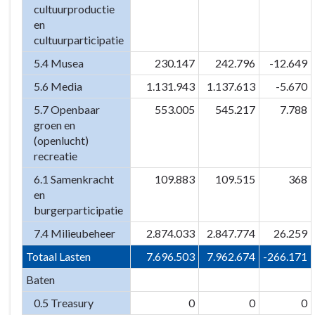
cultuurproductie
en
cultuurparticipatie
5.4 Musea
230.147
242.796
-12.649
5.6 Media
1.131.943
1.137.613
-5.670
5.7 Openbaar
553.005
545.217
7.788
groen en
(openlucht)
recreatie
6.1 Samenkracht
109.883
109.515
368
en
burgerparticipatie
7.4 Milieubeheer
2.874.033
2.847.774
26.259
Totaal Lasten
7.696.503
7.962.674
-266.171
Baten
0.5 Treasury
0
0
0