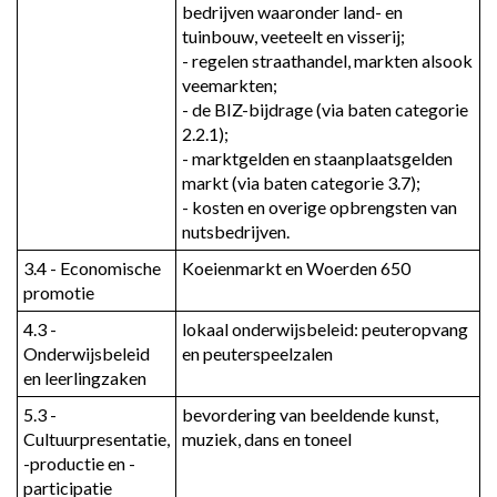
bedrijven waaronder land- en 
tuinbouw, veeteelt en visserij; 

- regelen straathandel, markten alsook 
veemarkten; 

- de BIZ-bijdrage (via baten categorie 
2.2.1); 

- marktgelden en staanplaatsgelden 
markt (via baten categorie 3.7); 

- kosten en overige opbrengsten van 
nutsbedrijven.
3.4 - Economische 
Koeienmarkt en Woerden 650
promotie
4.3 - 
lokaal onderwijsbeleid: peuteropvang 
Onderwijsbeleid 
en peuterspeelzalen
en leerlingzaken
5.3 - 
bevordering van beeldende kunst, 
Cultuurpresentatie, 
muziek, dans en toneel
-productie en -
participatie