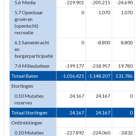
5.6 Media
-229.901
-205.211
-24.690
5.7 Openbaar
0
-1.070
1.070
groen en
(openlucht)
recreatie
6.1 Samenkracht
0
-8.800
8.800
en
burgerparticipatie
7.4 Milieubeheer
-199.177
-218.957
19.780
Totaal Baten
-1.016.421
-1.148.207
131.786
Stortingen
0.10 Mutaties
24.167
24.167
0
reserves
Totaal Stortingen
24.167
24.167
0
Onttrekkingen
0.10 Mutaties
-227.892
-224.060
-3.832