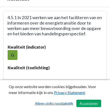
Terug
4.5.1 In 2021 werken we aan het faciliteren van en
naar
informeren over de energietransitie door te
navigatie
werken aan meer bewustwording over de opgave
-
en het bieden van handelingsperspectief.
Opgave:
Terug
Energietransitie
Kwaliteit (indicator)
naar
-
navigatie
G
Resultaat
-
Opgave:
Kwaliteit (toelichting)
Energietransitie
-
Resultaat
Inspanning 2021
Op onze website worden cookies bijgehouden. Voor
-
meer informatie kijk in ons
Privacy Statement
.
4.5.1
4.5.1.1 Het uitwerken/uitvoeren maken van projecten
In
Alleen strikt noodzakelijk
Accepteren
/ 503
om inwoners te stimuleren
2021