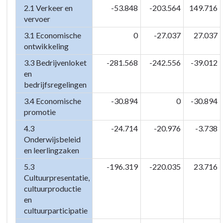
2.1 Verkeer en
-53.848
-203.564
149.716
vervoer
3.1 Economische
0
-27.037
27.037
ontwikkeling
3.3 Bedrijvenloket
-281.568
-242.556
-39.012
en
bedrijfsregelingen
3.4 Economische
-30.894
0
-30.894
promotie
4.3
-24.714
-20.976
-3.738
Onderwijsbeleid
en leerlingzaken
5.3
-196.319
-220.035
23.716
Cultuurpresentatie,
cultuurproductie
en
cultuurparticipatie