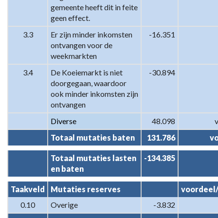
gemeente heeft dit in feite 
geen effect.
3.3
Er zijn minder inkomsten 
-16.351
ontvangen voor de 
weekmarkten
3.4
De Koeiemarkt is niet 
-30.894
doorgegaan, waardoor 
ook minder inkomsten zijn 
ontvangen
Diverse
 48.098
Totaal mutaties baten
 131.786
v
Totaal mutaties lasten 
-134.385
en baten
Taakveld
Mutaties reserves
voordeel
0.10
Overige
-3.832