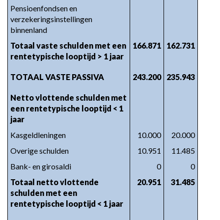
Pensioenfondsen en 
verzekeringsinstellingen 
binnenland
Totaal vaste schulden met een 
166.871
162.731
rentetypische looptijd > 1 jaar
TOTAAL VASTE PASSIVA
243.200
235.943
Netto vlottende schulden met 
een rentetypische looptijd < 1 
jaar
Kasgeldleningen
10.000
20.000
Overige schulden
10.951
11.485
Bank- en girosaldi
0
0
Totaal netto vlottende 
20.951
31.485
schulden met een 
rentetypische looptijd < 1 jaar