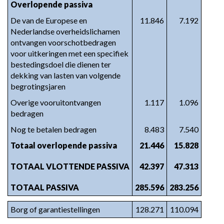
Overlopende passiva
De van de Europese en 
11.846
7.192
Nederlandse overheidslichamen 
ontvangen voorschotbedragen 
voor uitkeringen met een specifiek 
bestedingsdoel die dienen ter 
dekking van lasten van volgende 
begrotingsjaren
Overige vooruitontvangen 
1.117
1.096
bedragen
Nog te betalen bedragen
8.483
7.540
Totaal overlopende passiva
21.446
15.828
TOTAAL VLOTTENDE PASSIVA
42.397
47.313
TOTAAL PASSIVA
285.596
283.256
Borg of garantiestellingen
128.271
110.094