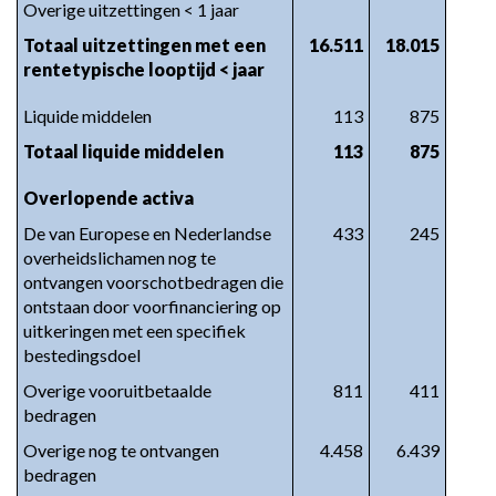
Overige uitzettingen < 1 jaar
Totaal uitzettingen met een 
16.511
18.015
rentetypische looptijd < jaar
Liquide middelen
113
875
Totaal liquide middelen
113
875
Overlopende activa
De van Europese en Nederlandse 
433
245
overheidslichamen nog te 
ontvangen voorschotbedragen die 
ontstaan door voorfinanciering op 
uitkeringen met een specifiek 
bestedingsdoel
Overige vooruitbetaalde 
811
411
bedragen
Overige nog te ontvangen 
4.458
6.439
bedragen