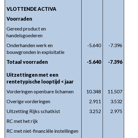
VLOTTENDE ACTIVA
Voorraden
Gereed product en 
handelsgoederen
Onderhanden werk en 
-5.640
-7.396
bouwgronden in exploitatie
Totaal voorraden
-5.640
-7.396
Uitzettingen met een 
rentetypische looptijd < jaar
Vorderingen openbare lichamen
10.348
11.507
Overige vorderingen
2.911
3.532
Uitzetting Rijks schatkist
3.252
2.975
RC met het rijk
RC met niet-financiële instellingen