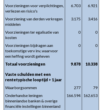
Voorzieningen voor verplichtingen, 
6.703
6.921
verliezen en risico's
Voorziening van derden verkregen 
3.175
3.416
middelen
Voorzieningen ter egalisatie van 
0
0
kosten
Voorzieningen bijdragen aan 
0
0
toekomstige verv inv, waarvoor 
een heffing wordt geheven
Totaal voorzieningen
9.878
10.338
Vaste schulden met een 
rentetypische looptijd > 1 jaar
Waarborgsommen
277
79
Onderhandse leningen 
166.594
162.653
binnenlandse banken & overige 
financiële instellingen binnenland