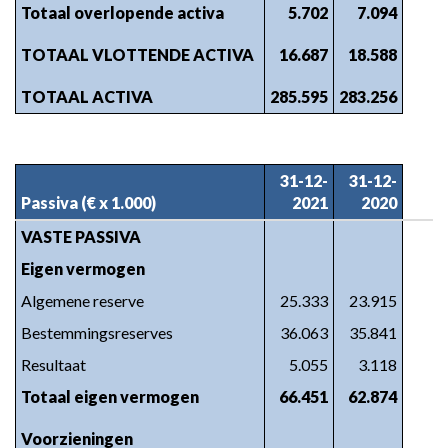
Totaal overlopende activa
5.702
7.094
TOTAAL VLOTTENDE ACTIVA
16.687
18.588
TOTAAL ACTIVA
285.595
283.256
31-12-
31-12-
Passiva (€ x 1.000)
2021
2020
VASTE PASSIVA
Eigen vermogen
Algemene reserve
25.333
23.915
Bestemmingsreserves
36.063
35.841
Resultaat
5.055
3.118
Totaal eigen vermogen
66.451
62.874
Voorzieningen