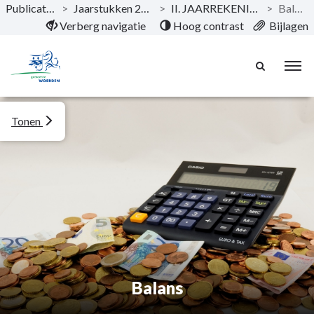
Publicaties
>
Jaarstukken 2021
>
II. JAARREKENING
>
Balans
Naar hoofdinhoud
Verberg navigatie
Hoog contrast
Bijlagen
Tonen
Balans