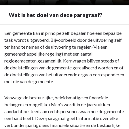
Wat is het doel van deze paragraaf?
Terug
Een gemeente kan in principe zelf bepalen hoe een bepaalde
naar
taak wordt uitgevoerd. Bijvoorbeeld door de uitvoering zelf
navigatie
ter hand te nemen of de uitvoering te regelen (via een
-
gemeenschappelijke regeling) met een aantal
Paragraaf
regiogemeenten gezamenlijk. Kernvragen blijven steeds of
2
de doelstellingen van de gemeente gerealiseerd worden en of
Verbonden
de doelstellingen van het uitvoerende orgaan corresponderen
partijen
met die van de gemeente.
-
Wat
Vanwege de bestuurlijke, beleidsmatige en financiële
is
belangen en mogelijke risico’s wordt in de jaarstukken
het
aandacht besteed aan rechtspersonen waarmee de gemeente
doel
een band heeft. Deze paragraaf geeft informatie over elke
van
verbonden partij, diens financiële situatie en de bestuurlijke