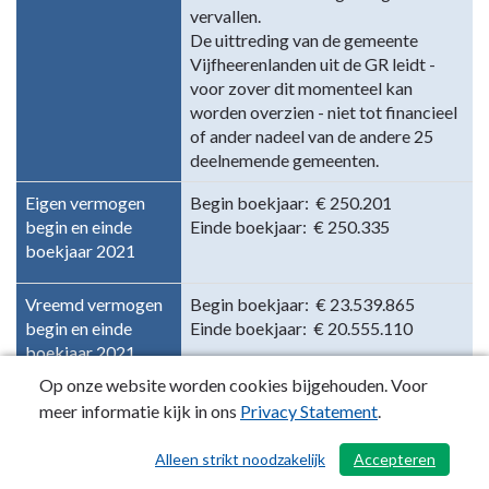
vervallen.
De uittreding van de gemeente
Vijfheerenlanden uit de GR leidt -
voor zover dit momenteel kan
worden overzien - niet tot financieel
of ander nadeel van de andere 25
deelnemende gemeenten.
Eigen vermogen
Begin boekjaar: € 250.201
begin en einde
Einde boekjaar: € 250.335
boekjaar 2021
Vreemd vermogen
Begin boekjaar: € 23.539.865
begin en einde
Einde boekjaar: € 20.555.110
boekjaar 2021
Op onze website worden cookies bijgehouden. Voor
Financieel resultaat
Saldo van baten en lasten voor
meer informatie kijk in ons
Privacy Statement
.
2021 (saldo van
belasting en onttrekking : € 104.811
baten en lasten)
Gerealiseerd resultaat: € 106.099
Alleen strikt noodzakelijk
Accepteren
/ 503
Risico's
In principe kent de AVU geen risico’s.