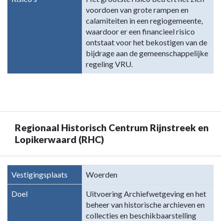
voordoen van grote rampen en
calamiteiten in een regiogemeente,
waardoor er een financieel risico
ontstaat voor het bekostigen van de
bijdrage aan de gemeenschappelijke
regeling VRU.
Regionaal Historisch Centrum Rijnstreek en
Lopikerwaard (RHC)
Terug
Vestigingsplaats
Woerden
naar
navigatie
Doel
Uitvoering Archiefwetgeving en het
beheer van historische archieven en
-
collecties en beschikbaarstelling
Gemeenschappelijke