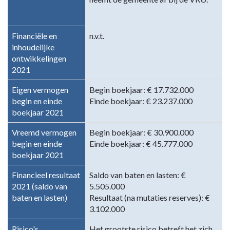
Financiële en
n.v.t.
inhoudelijke
ontwikkelingen
2021
Eigen vermogen
Begin boekjaar: € 17.732.000
begin en einde
Einde boekjaar: € 23.237.000
boekjaar 2021
Vreemd vermogen
Begin boekjaar: € 30.900.000
begin en einde
Einde boekjaar: € 45.777.000
boekjaar 2021
Financieel resultaat
Saldo van baten en lasten: €
2021 (saldo van
5.505.000
baten en lasten)
Resultaat (na mutaties reserves): €
3.102.000
Risico's
Het grootste risico betreft het zich