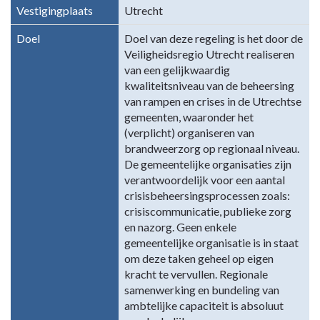
Terug
Vestigingplaats
Utrecht
naar
navigatie
Doel
Doel van deze regeling is het door de
Veiligheidsregio Utrecht realiseren
-
van een gelijkwaardig
Gemeenschappelijke
kwaliteitsniveau van de beheersing
regelingen
van rampen en crises in de Utrechtse
-
gemeenten, waaronder het
Veiligheidsregio
(verplicht) organiseren van
Utrecht
brandweerzorg op regionaal niveau.
(VRU)
De gemeentelijke organisaties zijn
verantwoordelijk voor een aantal
crisisbeheersingsprocessen zoals:
crisiscommunicatie, publieke zorg
en nazorg. Geen enkele
gemeentelijke organisatie is in staat
om deze taken geheel op eigen
kracht te vervullen. Regionale
samenwerking en bundeling van
ambtelijke capaciteit is absoluut