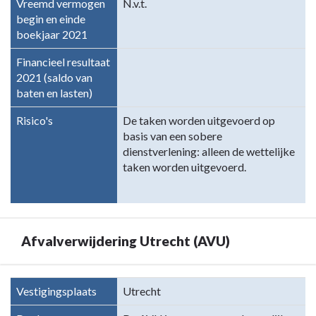
Vreemd vermogen
N.v.t.
begin en einde
boekjaar 2021
Financieel resultaat
2021 (saldo van
baten en lasten)
Risico's
De taken worden uitgevoerd op
basis van een sobere
dienstverlening: alleen de wettelijke
taken worden uitgevoerd.
Afvalverwijdering Utrecht (AVU)
Terug
Vestigingsplaats
Utrecht
naar