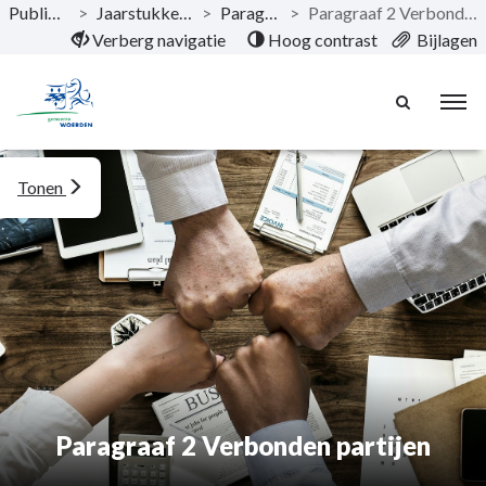
Publicaties
>
Jaarstukken 2021
>
Paragrafen
>
Paragraaf 2 Verbonden partijen
Naar hoofdinhoud
Verberg navigatie
Hoog contrast
Bijlagen
Tonen
Paragraaf 2 Verbonden partijen