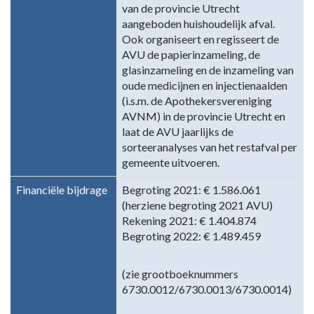
van de provincie Utrecht
aangeboden huishoudelijk afval.
Ook organiseert en regisseert de
AVU de papierinzameling, de
glasinzameling en de inzameling van
oude medicijnen en injectienaalden
(i.s.m. de Apothekersvereniging
AVNM) in de provincie Utrecht en
laat de AVU jaarlijks de
sorteeranalyses van het restafval per
gemeente uitvoeren.
Financiële bijdrage
Begroting 2021: € 1.586.061
(herziene begroting 2021 AVU)
Rekening 2021: € 1.404.874
Begroting 2022: € 1.489.459
(zie grootboeknummers
6730.0012/6730.0013/6730.0014)