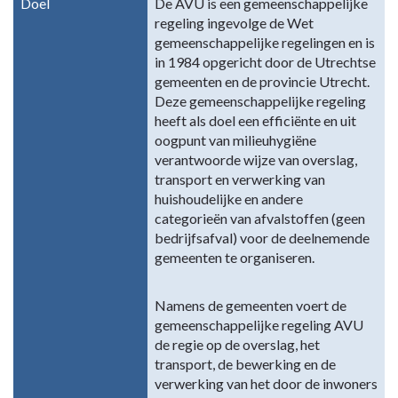
navigatie
Doel
De AVU is een gemeenschappelijke
regeling ingevolge de Wet
-
gemeenschappelijke regelingen en is
Gemeenschappelijke
in 1984 opgericht door de Utrechtse
regelingen
gemeenten en de provincie Utrecht.
-
Deze gemeenschappelijke regeling
Afvalverwijdering
heeft als doel een efficiënte en uit
Utrecht
oogpunt van milieuhygiëne
(AVU)
verantwoorde wijze van overslag,
transport en verwerking van
huishoudelijke en andere
categorieën van afvalstoffen (geen
bedrijfsafval) voor de deelnemende
gemeenten te organiseren.
Namens de gemeenten voert de
gemeenschappelijke regeling AVU
de regie op de overslag, het
transport, de bewerking en de
verwerking van het door de inwoners