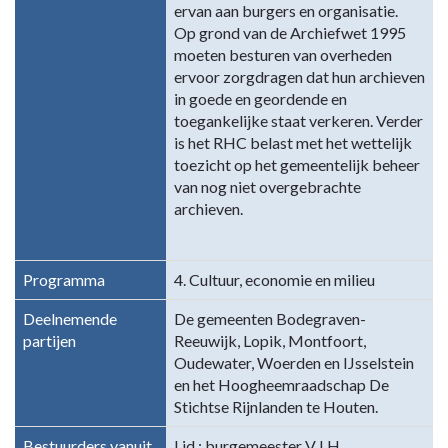
ervan aan burgers en organisatie.
regelingen
Op grond van de Archiefwet 1995
-
moeten besturen van overheden
Regionaal
ervoor zorgdragen dat hun archieven
Historisch
in goede en geordende en
Centrum
toegankelijke staat verkeren. Verder
Rijnstreek
is het RHC belast met het wettelijk
en
toezicht op het gemeentelijk beheer
Lopikerwaard
van nog niet overgebrachte
(RHC)
archieven.
Programma
4. Cultuur, economie en milieu
Deelnemende
De gemeenten Bodegraven-
partijen
Reeuwijk, Lopik, Montfoort,
Oudewater, Woerden en IJsselstein
en het Hoogheemraadschap De
Stichtse Rijnlanden te Houten.
Bestuurders vanuit
Lid : burgemeester V.J.H.