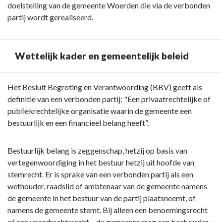
deze
doelstelling van de gemeente Woerden die via de verbonden
paragraaf?
partij wordt gerealiseerd.
Wettelijk kader en gemeentelijk beleid
Terug
Het Besluit Begroting en Verantwoording (BBV) geeft als
naar
definitie van een verbonden partij: "Een privaatrechtelijke of
navigatie
publiekrechtelijke organisatie waarin de gemeente een
-
bestuurlijk en een financieel belang heeft”.
Paragraaf
2
Bestuurlijk belang is zeggenschap, hetzij op basis van
Verbonden
vertegenwoordiging in het bestuur hetzij uit hoofde van
partijen
stemrecht. Er is sprake van een verbonden partij als een
-
wethouder, raadslid of ambtenaar van de gemeente namens
Wettelijk
de gemeente in het bestuur van de partij plaatsneemt, of
kader
namens de gemeente stemt. Bij alleen een benoemingsrecht
en
of een voordrachtsrecht – de gemeente mag een bestuurder