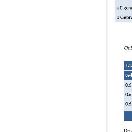
Belastingen
a Eigen
b Gebr
Opb
Ta
ve
0.6
0.6
0.6
De 