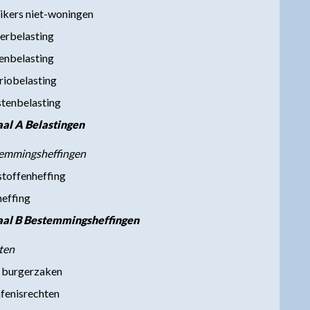
ruikers niet-woningen
erbelasting
enbelasting
riobelasting
stenbelasting
aal A Belastingen
temmingsheffingen
stoffenheffing
heffing
aal B Bestemmingsheffingen
ten
 burgerzaken
fenisrechten