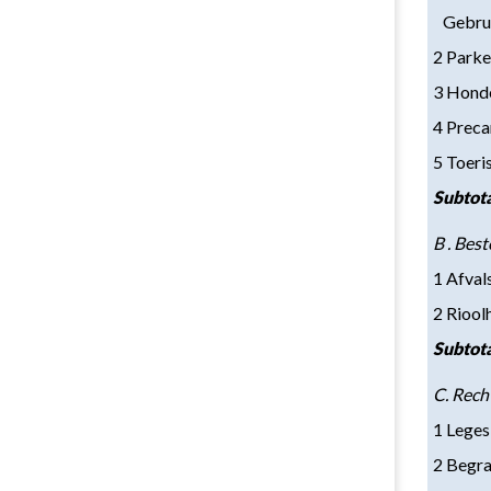
-
   Geb
Geraamde
2 Parke
opbrengsten
3 Hond
4 Preca
5 Toeri
Subtot
B . Bes
1 Afval
2 Riool
Subtot
C. Rech
1 Leges
2 Begra