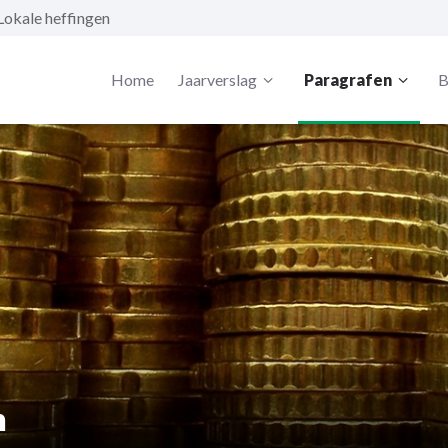
Lokale heffingen
Home
Jaarverslag
Paragrafen
B
n