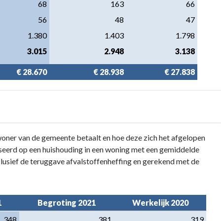
68
163
66
56
48
47
1.380
1.403
1.798
3.015
2.948
3.138
€ 28.670
€ 28.938
€ 27.838
nwoner van de gemeente betaalt en hoe deze zich het afgelopen
baseerd op een huishouding in een woning met een gemiddelde
lusief de teruggave afvalstoffenheffing en gerekend met de
1
Begroting 2021
Werkelijk 2020
348
381
319