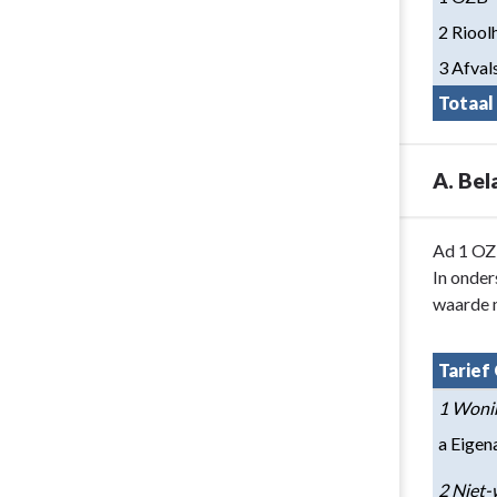
-
2 Riool
Lokale
3 Afval
lastendruk
Totaal
A. Bel
Terug
Ad 1 O
naar
In onde
navigatie
waarde m
-
Paragraaf
Tarief
1
1 Woni
Lokale
heffingen
a Eigen
-
A.
2 Niet