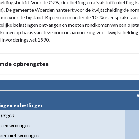
eldingsbeleid. Voor de OZB, rioolheffing en afvalstoffenheffing k
n). De gemeente Woerden hanteert voor de kwijtschelding de nor
orm voor de bijstand. Bij een norm onder de 100% is er sprake van s
lijke belastingen ontvangen en moeten rondkomen van een bijst
komen op basis van deze norm in aanmerking voor kwijtschelding. 
d Invorderingswet 1990.
mde opbrengsten
ingen en heffingen
stingen
aren woningen
enaren niet-woningen