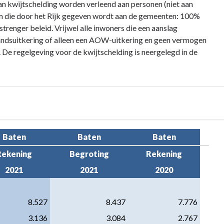
an kwijtschelding worden verleend aan personen (niet aan
m die door het Rijk gegeven wordt aan de gemeenten: 100%
trenger beleid. Vrijwel alle inwoners die een aanslag
andsuitkering of alleen een AOW-uitkering en geen vermogen
De regelgeving voor de kwijtschelding is neergelegd in de
Baten
Baten
Baten
Rekening
Begroting
Rekening
2021
2021
2020
8.527
8.437
7.776
3.136
3.084
2.767