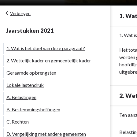
Verbergen
1. Wat
Jaarstukken 2021
Terug
1. Wat i
naar
1. Wat is het doel van deze paragraaf?
navigatie
Het tota
-
worden g
2. Wettelijk kader en gemeentelijk kader
Paragraaf
hoofdlij
1
uitgebre
Geraamde opbrengsten
Lokale
Lokale lastendruk
heffingen
-
2. Wet
A. Belastingen
1.
Wat
B. Bestemmingsheffingen
Terug
Ten aanz
is
C. Rechten
naar
het
navigatie
doel
Belastin
D. Vergelijking met andere gemeenten
-