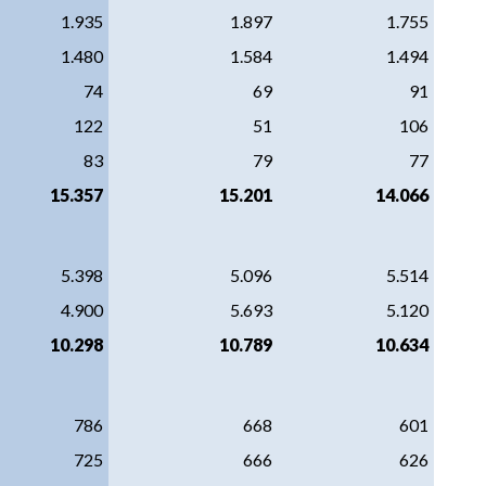
1.935
1.897
1.755
1.480
1.584
1.494
74
69
91
122
51
106
83
79
77
15.357
15.201
14.066
5.398
5.096
5.514
4.900
5.693
5.120
10.298
10.789
10.634
786
668
601
725
666
626