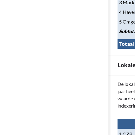
3 Mark
4 Have
5 Omge
Subtot
Totaal    
Lokale
Terug
De lokal
naar
jaar hee
navigatie
waarde v
-
indexer
Paragraaf
1
Lokale
1 OZB
heffingen