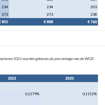
234
234
203
273
273
238
 € 855
 € 888
 € 760
 tarieven 2021 worden geheven als percentage van de WOZ-
2021
2020
0,1179%
0,1152%