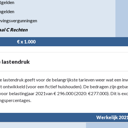
tgelden
ngelden
vingsvergunningen
aal C Rechten
                 € x 1.000
 lastendruk
e lastendruk geeft voor de belangrijkste tarieven weer wat een i
ft ontwikkeld (voor een fictief huishouden). De bedragen zijn ge
oor belastingjaar 2021van € 296.000 (2020: €277.000). Dit is exc
ingspercentages.
Werkelijk 202