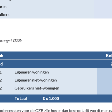
aren
uikers
rengst OZB:
ak
Re
ld
1
Eigenaren woningen
2
Eigenaren niet-woningen
2
Gebruikers niet-woningen
Totaal                     € x 1.000
opbrengsten voor de OZB zijn hoger dan begroot, dit wordt men 