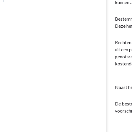
van
kunnen a
Paragraaf
deze
1
paragraaf?
Bestemmi
Lokale
Deze hef
heffingen
-
2.
Rechten:
Wettelijk
uit een 
kader
genotsre
en
kostend
gemeentelijk
kader
Naast he
De beste
voorschri