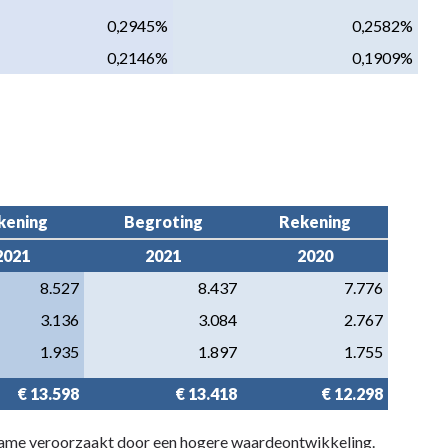
0,2945%
0,2582%
0,2146%
0,1909%
kening
Begroting
Rekening
2021
2021
2020
8.527
8.437
7.776
3.136
3.084
2.767
1.935
1.897
1.755
€ 13.598
€ 13.418
€ 12.298
name veroorzaakt door een hogere waardeontwikkeling.