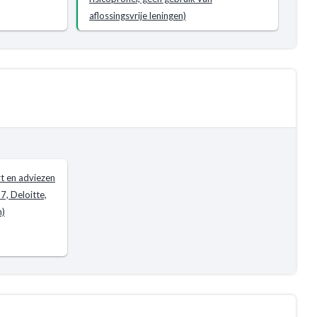
aflossingsvrije leningen)
t en adviezen
7, Deloitte,
n)