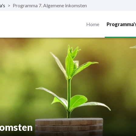
a's
>
Programma 7. Algemene inkomsten
Home
Programma'
komsten