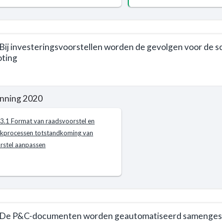
t
 Bij investeringsvoorstellen worden de gevolgen voor de s
oting
le
nning 2020
e
fd
.3.1 Format van raadsvoorstel en
mma
aafd
kprocessen totstandkoming van
rstel aanpassen
ne
en
t
4 De P&C-documenten worden geautomatiseerd samenges