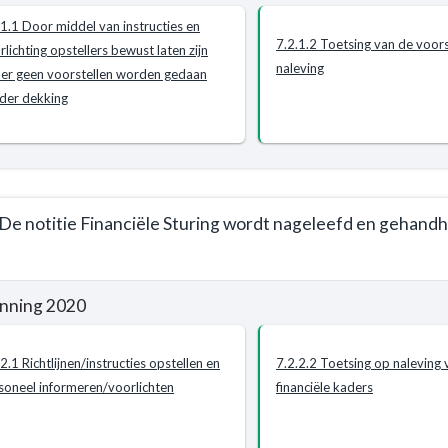
.1.1 Door middel van instructies en
mma
7.2.1.2 Toetsing van de voors
rlichting opstellers bewust laten zijn
ne
naleving
 er geen voorstellen worden gedaan
g
ne
der dekking
tefonds
en
t
 De notitie Financiële Sturing wordt nageleefd en gehand
len
nning 2020
e
mma
2.1 Richtlijnen/instructies opstellen en
7.2.2.2 Toetsing op naleving 
ele)
soneel informeren/voorlichten
financiële kaders
ne
en
mma