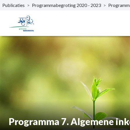
Publicaties
>
Programmabegroting 2020 - 2023
>
Programm
Naar hoofdinhoud
Programma 7. Algemene in