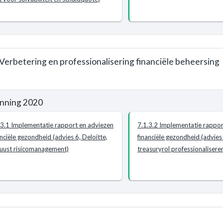
ht
en
t
 Verbetering en professionalisering financiële beheersing
nspositie
nning 2020
e
.3.1 Implementatie rapport en adviezen
7.1.3.2 Implementatie rappor
mma
anciële gezondheid (advies 6, Deloitte,
financiële gezondheid (advies 
uust risicomanagement)
treasuryrol professionalisere
ne
en
t