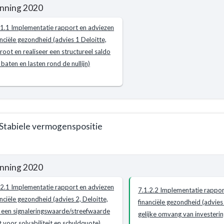
nning 2020
e
.1.1 Implementatie rapport en adviezen
mma
anciële gezondheid (advies 1 Deloitte,
root en realiseer een structureel saldo
ne
 baten en lasten rond de nullijn)
en
t
 Stabiele vermogenspositie
nning 2020
e
.2.1 Implementatie rapport en adviezen
7.1.2.2 Implementatie rappor
mma
anciële gezondheid (advies 2, Deloitte,
eel
financiële gezondheid (advies 
l een signaleringswaarde/streefwaarde
gelijke omvang van investeri
ne
t voor solvabiliteit en schuldquote)