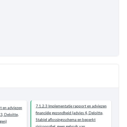
7.1.2.3 Implementatie rapport en adviezen
t en adviezen
financiële gezondheid (advies 4, Deloitte,
3, Deloitte,
Stabiel aflossingsschema en beperkt
ngen)
risicoprofiel, geen gebruik van