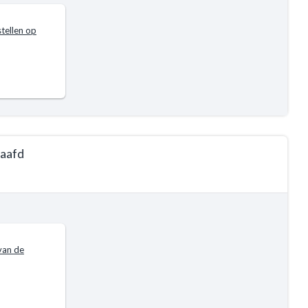
tellen op
haafd
van de