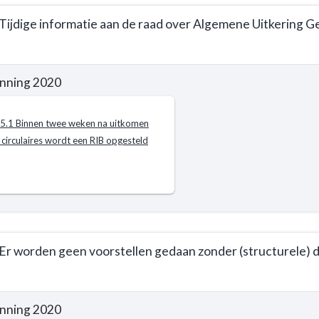
 Tijdige informatie aan de raad over Algemene Uitkering
nning 2020
e
mma
.5.1 Binnen twee weken na uitkomen
 circulaires wordt een RIB opgesteld
ne
en
t
 Er worden geen voorstellen gedaan zonder (structurele)
ie
nning 2020
e