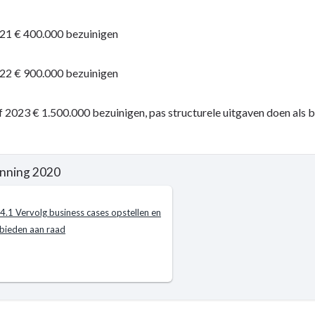
ring
021 € 400.000 bezuinigen
onalisering
le
e
ing
022 € 900.000 bezuinigen
mma
f 2023 € 1.500.000 bezuinigen, pas structurele uitgaven doen als b
ne
en
nning 2020
t
.4.1 Vervolg business cases opstellen en
bieden aan raad