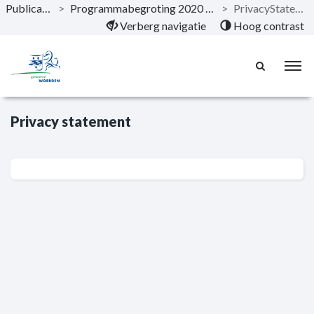
Publicaties
>
Programmabegroting 2020 - 2023
>
PrivacyStatement
Naar hoofdinhoud
Verberg navigatie
Hoog contrast
Privacy statement