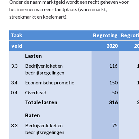
Onder de naam marktgeld wordt een recht geheven voor
het innemen van een standplaats (warenmarkt,
streekmarkt en koeiemart).
Taak
Begroting
Begrot
veld
2020
2
Lasten
3.3
Bedrijvenloket en 
116
bedrijfsregelingen
3.4
Economische promotie
150
0.4
Overhead
50
Totale lasten
316
Baten
3.3
Bedrijvenloket en 
75
bedrijfsregelingen