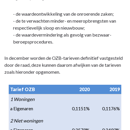
Belastingen
- de waardeontwikkeling van de onroerende zaken;
- de te verwachten minder- en meeropbrengsten van
respectievelijk sloop en nieuwbouw;
- de waardevermindering als gevolg van bezwaar-
beroepsprocedures.
In december worden de OZB-tarieven definitief vastgesteld
door de raad, deze kunnen daarom afwijken van de tarieven
zoals hieronder opgenomen.
Tarief OZB
2020
2019
1 Woningen
a Eigenaren
0,1151%
0,1176%
2 Niet woningen
a Eigenaren
0,2579%
0,2493%