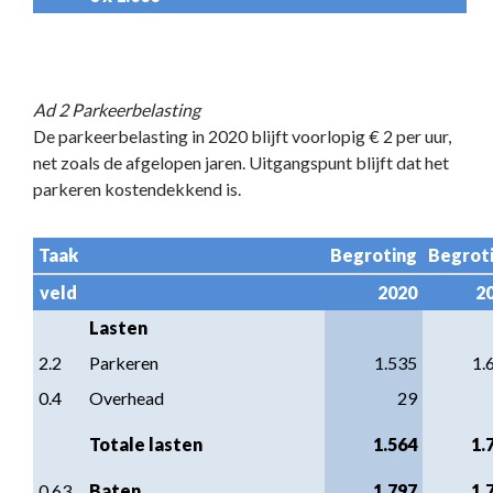
Ad 2 Parkeerbelasting
De parkeerbelasting in 2020 blijft voorlopig € 2 per uur,
net zoals de afgelopen jaren. Uitgangspunt blijft dat het
parkeren kostendekkend is.
Taak
Begroting
Begrot
veld
2020
2
Lasten
2.2
Parkeren
1.535
1.
0.4
Overhead
29
Totale lasten
1.564
1.
0.63
Baten
1.797
1.