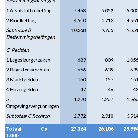
Bestemmingsheffingen
1 Afvalstoffenheffing
5.468
5.052
5.00
2 Rioolheffing
4.900
4.713
4.55
Subtotaal B 
10.368
9.765
9.55
Bestemmingsheffingen
C. Rechten
1 Leges burgerzaken
689
809
1.05
2 Begrafenisrechten
656
639
69
3 Marktgelden
160
157
15
4 Havengelden
47
46
4
5 
1.220
1.267
1.56
Omgevingsvergunningen
Subtotaal C Rechten
2.772
2.918
3.51
Totaal                     € x 
27.364
26.106
25.99
1.000