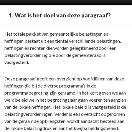
1. Wat is het doel van deze paragraaf?
Terug
Het totale pakket van gemeentelijke belastingen en
naar
heffingen bestaat uit een tiental verschillende belastingen,
navigatie
heffingen en rechten die worden gelegitimeerd door een
-
belastingverordening die door de gemeenteraad is
Paragraaf
vastgesteld.
1
Lokale
Deze paragraaf geeft een overzicht op hoofdlijnen van deze
heffingen
heffingen die bij de diverse programma’s in de
-
programmabegroting zijn geraamd. In het kort geven we aan
1.
welk beleid we in het begrotingsjaar gaan voeren ten aanzien
Wat
van de lokale heffingen. Het lokale beleid is vastgesteld in de
is
belastingverordeningen. Verder is een overzicht opgenomen
het
van de geraamde opbrengsten, wordt aandacht besteed aan
doel
de lokale belastingdruk en aan het kwijtscheldingsbeleid.