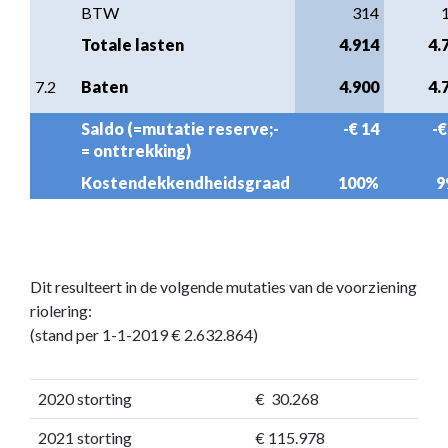
BTW
314
Totale lasten
4.914
4.
7.2
Baten
4.900
4.
Saldo (=mutatie reserve;- 
-€ 14
-€
= onttrekking)
Kostendekkendheidsgraad
100%
9
Dit resulteert in de volgende mutaties van de voorziening
riolering:
(stand per 1-1-2019 € 2.632.864)
2020 storting
€ 30.268
2021 storting
€ 115.978