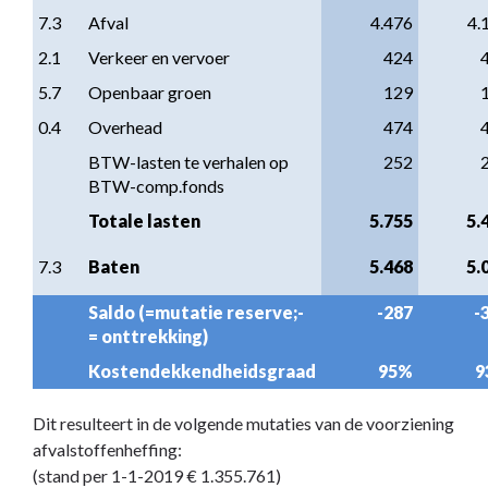
7.3
Afval
4.476
4.
2.1
Verkeer en vervoer
424
5.7
Openbaar groen
129
0.4
Overhead
474
BTW-lasten te verhalen op 
252
BTW-comp.fonds
Totale lasten
5.755
5.
7.3
Baten
5.468
5.
Saldo (=mutatie reserve;- 
-287
-
= onttrekking)
Kostendekkendheidsgraad
95%
9
Dit resulteert in de volgende mutaties van de voorziening
afvalstoffenheffing:
(stand per 1-1-2019 € 1.355.761)