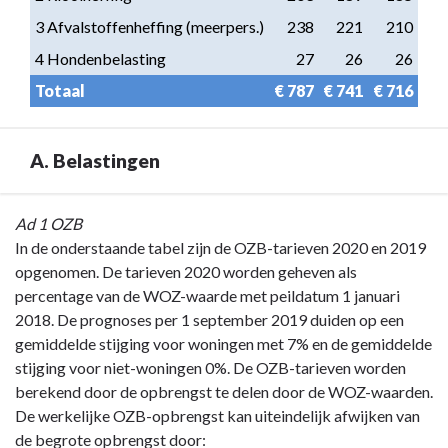
3 Afvalstoffenheffing (meerpers.)
238
221
210
4 Hondenbelasting
27
26
26
Totaal
€ 787
€ 741
€ 716
A. Belastingen
Terug
Ad 1 OZB
naar
In de onderstaande tabel zijn de OZB-tarieven 2020 en 2019
navigatie
opgenomen. De tarieven 2020 worden geheven als
-
percentage van de WOZ-waarde met peildatum 1 januari
Paragraaf
2018. De prognoses per 1 september 2019 duiden op een
1
gemiddelde stijging voor woningen met 7% en de gemiddelde
Lokale
stijging voor niet-woningen 0%. De OZB-tarieven worden
heffingen
berekend door de opbrengst te delen door de WOZ-waarden.
-
De werkelijke OZB-opbrengst kan uiteindelijk afwijken van
A.
de begrote opbrengst door: