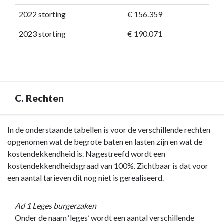
2022 storting
€ 156.359
2023 storting
€ 190.071
C. Rechten
Terug
In de onderstaande tabellen is voor de verschillende rechten
naar
opgenomen wat de begrote baten en lasten zijn en wat de
navigatie
kostendekkendheid is. Nagestreefd wordt een
-
kostendekkendheidsgraad van 100%. Zichtbaar is dat voor
Paragraaf
een aantal tarieven dit nog niet is gerealiseerd.
1
Lokale
Ad 1 Leges burgerzaken
heffingen
Onder de naam ‘leges’ wordt een aantal verschillende