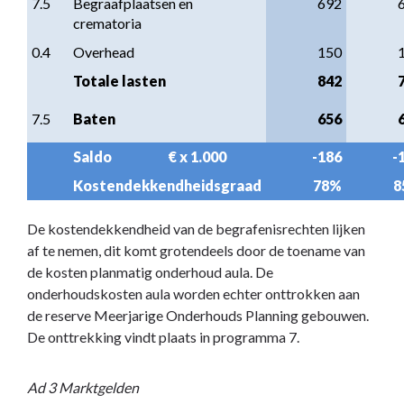
7.5
Begraafplaatsen en 
692
crematoria
0.4
Overhead
150
Totale lasten
842
7.5
Baten
656
Saldo                     € x 1.000
-186
-
Kostendekkendheidsgraad
78%
8
De kostendekkendheid van de begrafenisrechten lijken
af te nemen, dit komt grotendeels door de toename van
de kosten planmatig onderhoud aula. De
onderhoudskosten aula worden echter onttrokken aan
de reserve Meerjarige Onderhouds Planning gebouwen.
De onttrekking vindt plaats in programma 7.
Ad 3 Marktgelden