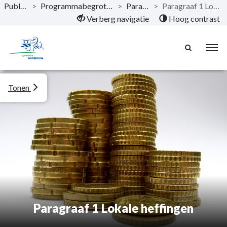
Publicaties
>
Programmabegroting 2020 - 2023
>
Paragrafen
>
Paragraaf 1 Lokale heffingen
Naar hoofdinhoud
Verberg navigatie
Hoog contrast
Tonen
Paragraaf 1 Lokale heffingen