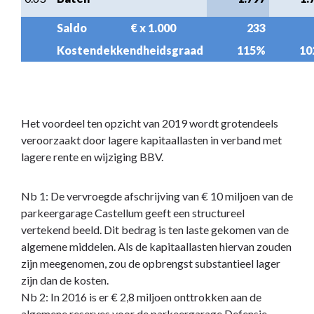
Saldo                     € x 1.000
233
Kostendekkendheidsgraad
115%
10
Het voordeel ten opzicht van 2019 wordt grotendeels
veroorzaakt door lagere kapitaallasten in verband met
lagere rente en wijziging BBV.
Nb 1: De vervroegde afschrijving van € 10 miljoen van de
parkeergarage Castellum geeft een structureel
vertekend beeld. Dit bedrag is ten laste gekomen van de
algemene middelen. Als de kapitaallasten hiervan zouden
zijn meegenomen, zou de opbrengst substantieel lager
zijn dan de kosten.
Nb 2: In 2016 is er € 2,8 miljoen onttrokken aan de
algemene reserves voor de parkeergarage Defensie-