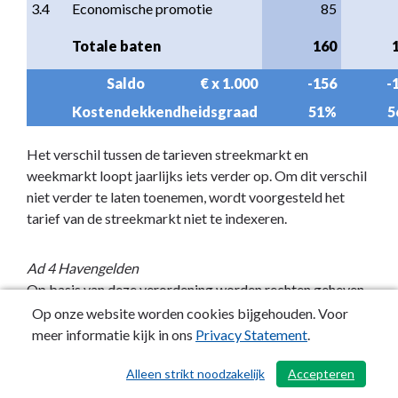
3.4
Economische promotie
85
Totale baten
160
Saldo                     € x 1.000
-156
-
Kostendekkendheidsgraad
51%
5
Het verschil tussen de tarieven streekmarkt en
weekmarkt loopt jaarlijks iets verder op. Om dit verschil
niet verder te laten toenemen, wordt voorgesteld het
tarief van de streekmarkt niet te indexeren.
Ad 4 Havengelden
Op basis van deze verordening worden rechten geheven
voor het innemen van een ligplaats met een vaartuig in
Op onze website worden cookies bijgehouden. Voor
(een deel van) het openbaar vaarwater van de gemeente
meer informatie kijk in ons
Privacy Statement
.
Woerden.
Alleen strikt noodzakelijk
Accepteren
/ 454
Door de renovatie van de oevers in de Singel en het
plaatsen van clusters waar vaartuigen met een