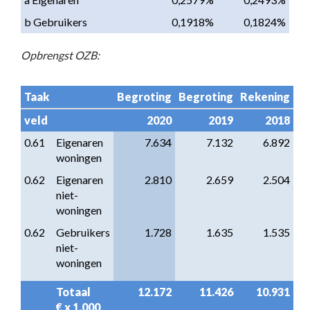
b Gebruikers
0,1918%
0,1824%
Opbrengst OZB:
Taak
Begroting
Begroting
Rekening
veld
2020
2019
2018
0.61
Eigenaren 
7.634
7.132
6.892
woningen
0.62
Eigenaren 
2.810
2.659
2.504
niet-
woningen
0.62
Gebruikers 
1.728
1.635
1.535
niet-
woningen
Totaal                     
12.172
11.426
10.931
€ x 1.000