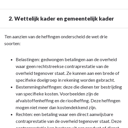
van
deze
paragraaf?
2. Wettelijk kader en gemeentelijk kader
Terug
Ten aanzien van de heffingen onderscheid de wet drie
naar
soorten:
navigatie
-
Belastingen: gedwongen betalingen aan de overheid
Paragraaf
waar geen rechtstreekse contraprestatie van de
1
overheid tegenover staat. Ze kunnen aan een brede of
Lokale
specifieke doelgroep in rekening worden gebracht.
heffingen
Bestemmingsheffingen: deze die dienen ter bestrijding
-
van specifieke kosten. Voorbeelden zijn de
2.
afvalstoffenheffing en de rioolheffing. Deze heffingen
Wettelijk
mogen niet meer dan kostendekkend zijn.
kader
Rechten: een betaling waar een direct aanwijsbare
en
contraprestatie van de overheid tegenover staat. Deze
gemeentelijk
contraprestatie kan bestaan uit een product of dienst.