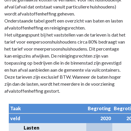
Paragraaf
afval (afval dat ontstaat vanuit particuliere huishoudens)
1
wordt afvalstoffenheffing geheven.
Lokale
Onderstaande tabel geeft een overzicht van baten en lasten
heffingen
afvalstoffenheffing en reinigingsrechten.
-
Het uitgangspunt bij het vaststellen van de tarieven is dat het
B.
tarief voor eenpersoonshuishoudens circa 80% bedraagt van
Bestemmingsheffingen
het tarief voor meerpersoonshuishoudens. Dit percentage
kan enigszins afwijken. De reinigingsrechten zijn van
toepassing op bedrijven die in de binnenstad zijn gevestigd
en hun afval aanbieden aan de gemeente via vuilcontainers.
Deze tarieven zijn exclusief BTW. Wanneer de baten hoger
zijn dan de lasten, wordt het meerdere in de voorziening
afvalstoffenheffing gestort.
Taak
Begroting
Begrot
veld
2020
2
Lasten