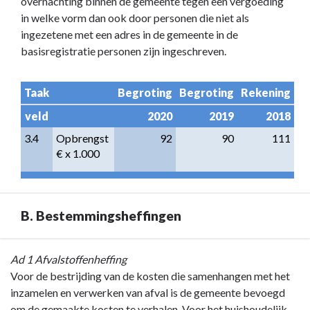
overnachting binnen de gemeente tegen een vergoeding
in welke vorm dan ook door personen die niet als
ingezetene met een adres in de gemeente in de
basisregistratie personen zijn ingeschreven.
Taak
Begroting
Begroting
Rekening
veld
2020
2019
2018
3.4
Opbrengst                  
92
90
111
€ x 1.000
B. Bestemmingsheffingen
Terug
Ad 1 Afvalstoffenheffing
naar
Voor de bestrijding van de kosten die samenhangen met het
navigatie
inzamelen en verwerken van afval is de gemeente bevoegd
-
om de gemaakte kosten te verhalen. Voor het huishoudelijk