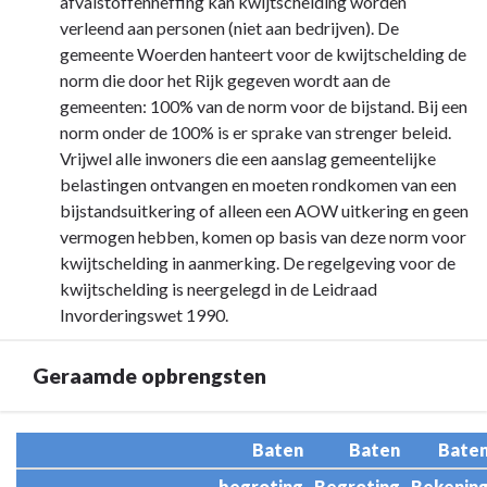
afvalstoffenheffing kan kwijtschelding worden
verleend aan personen (niet aan bedrijven). De
gemeente Woerden hanteert voor de kwijtschelding de
norm die door het Rijk gegeven wordt aan de
gemeenten: 100% van de norm voor de bijstand. Bij een
norm onder de 100% is er sprake van strenger beleid.
Vrijwel alle inwoners die een aanslag gemeentelijke
belastingen ontvangen en moeten rondkomen van een
bijstandsuitkering of alleen een AOW uitkering en geen
vermogen hebben, komen op basis van deze norm voor
kwijtschelding in aanmerking. De regelgeving voor de
kwijtschelding is neergelegd in de Leidraad
Invorderingswet 1990.
Geraamde opbrengsten
Terug
Baten
Baten
Bate
naar
begroting
Begroting
Rekenin