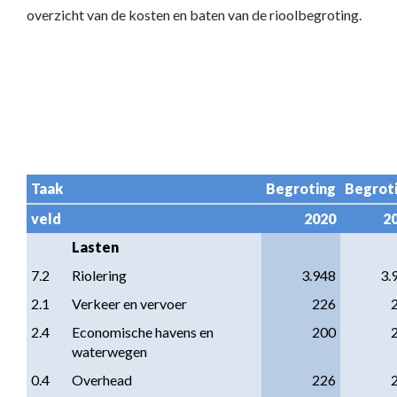
overzicht van de kosten en baten van de rioolbegroting.
Taak
Begroting
Begrot
veld
2020
2
Lasten
7.2
Riolering
3.948
3.
2.1
Verkeer en vervoer
226
2.4
Economische havens en 
200
waterwegen
0.4
Overhead
226