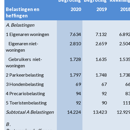
navigatie
Belastingen en 
2020
2019
201
-
heffingen
Paragraaf
1
A. Belastingen
Lokale
1 Eigenaren woningen
7.634
7.132
6.89
heffingen
   Eigenaren niet-
2.810
2.659
2.50
-
woningen
Geraamde
opbrengsten
   Gebruikers  niet-
1.728
1.635
1.53
woningen
2 Parkeerbelasting
1.797
1.748
1.73
3 Hondenbelasting
69
67
6
4 Precariobelasting
94
92
8
5 Toeristenbelasting
92
90
11
Subtotaal A Belastingen
14.224
13.423
12.92
B . 