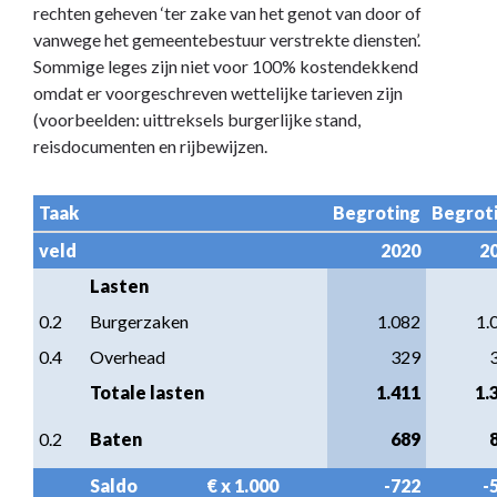
-
rechten geheven ‘ter zake van het genot van door of
C.
vanwege het gemeentebestuur verstrekte diensten’.
Rechten
Sommige leges zijn niet voor 100% kostendekkend
omdat er voorgeschreven wettelijke tarieven zijn
(voorbeelden: uittreksels burgerlijke stand,
reisdocumenten en rijbewijzen.
Taak
Begroting
Begrot
veld
2020
2
Lasten
0.2
Burgerzaken
1.082
1.
0.4
Overhead
329
Totale lasten
1.411
1.
0.2
Baten
689
Saldo                     € x 1.000
-722
-