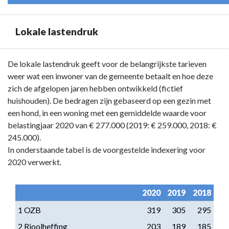
Lokale lastendruk
Terug
De lokale lastendruk geeft voor de belangrijkste tarieven
naar
weer wat een inwoner van de gemeente betaalt en hoe deze
navigatie
zich de afgelopen jaren hebben ontwikkeld (fictief
-
huishouden). De bedragen zijn gebaseerd op een gezin met
Paragraaf
een hond, in een woning met een gemiddelde waarde voor
1
belastingjaar 2020 van € 277.000 (2019: € 259.000, 2018: €
Lokale
245.000).
heffingen
In onderstaande tabel is de voorgestelde indexering voor
-
2020 verwerkt.
Lokale
lastendruk
2020
2019
2018
1 OZB
319
305
295
2 Rioolheffing
203
189
185