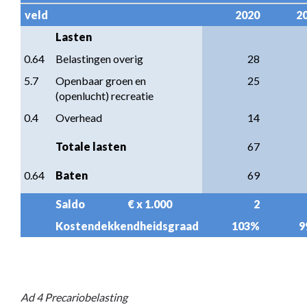
veld
2020
2
Lasten
0.64
Belastingen overig
28
5.7
Openbaar groen en 
25
(openlucht) recreatie
0.4
Overhead
14
Totale lasten
67
0.64
Baten
69
Saldo                     € x 1.000
2
Kostendekkendheidsgraad
103%
9
Ad 4 Precariobelasting