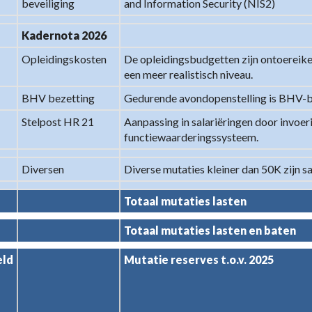
beveiliging
and Information Security (NIS2)
Kadernota 2026
Opleidingskosten
De opleidingsbudgetten zijn ontoereike
een meer realistisch niveau.
BHV bezetting
Gedurende avondopenstelling is BHV-b
Stelpost HR 21
Aanpassing in salariëringen door invoer
functiewaarderingssysteem.
Diversen
Diverse mutaties kleiner dan 50K zijn
Totaal mutaties lasten
Totaal mutaties lasten en baten
eld
Mutatie reserves t.o.v. 2025