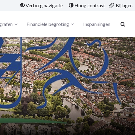
Verberg navigatie
Hoog contrast
Bijlagen
grafen
Financiële begroting
Inspanningen