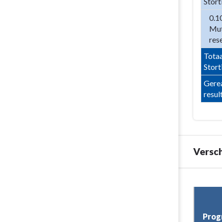
Stort
0.1
Mut
res
Totaa
Stort
Gerea
resul
Versch
Terug
naar
navigatie
Progr
-