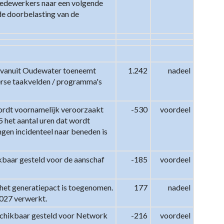
edewerkers naar een volgende 
 de doorbelasting van de 
 vanuit Oudewater toeneemt 
1.242
nadeel
rse taakvelden / programma's 
ordt voornamelijk veroorzaakt 
-530
voordeel
het aantal uren dat wordt 
gen incidenteel naar beneden is 
kbaar gesteld voor de aanschaf 
-185
voordeel
het generatiepact is toegenomen. 
177
nadeel
027 verwerkt.
eschikbaar gesteld voor Network 
-216
voordeel