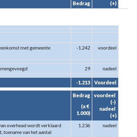
Bedrag
(+)
eenkomst met gemeente 
-1.242
voordeel
 samengevoegd
29
nadeel
-1.213
Voordeel
Bedrag
voordeel 
(-) 

(x € 
nadeel 
1.000)
(+)
 van overhead wordt verklaard 
1.236
nadeel
 toename van het aantal 