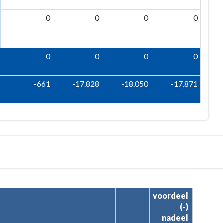
0
0
0
0
0
0
0
0
-661
-17.828
-18.050
-17.871
voordeel 
(-) 

nadeel 