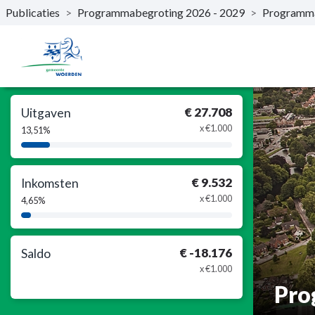
Publicaties
>
Programmabegroting 2026 - 2029
>
Programm
Naar hoofdinhoud
€ 27.708
Uitgaven
x €1.000
13,51%
13,51%
Complete
€ 9.532
Inkomsten
x €1.000
4,65%
4,65%
Complete
€ -18.176
Saldo
x €1.000
Pro