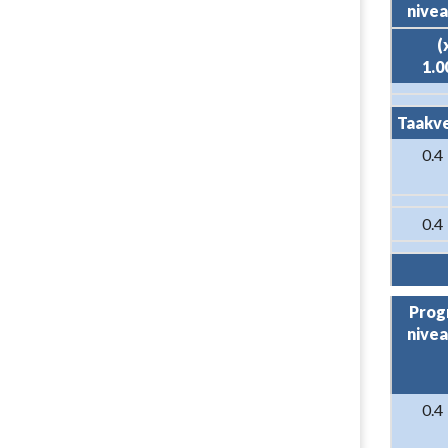
nive
Programma
8.
(x
Overhead
1.0
-
Verschillena
Taakv
2025
0.4
-
2026
0.4
Progr
nive
0.4