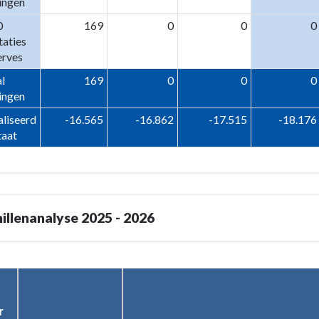
ingen
0
169
0
0
0
aties
erves
l
169
0
0
0
ingen
liseerd
-16.565
-16.862
-17.515
-18.176
taat
illenanalyse 2025 - 2026
 