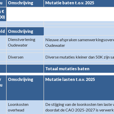
au
Omschrijving
Mutatie baten t.o.v. 2025
 € 
00)
nalyse
eld
Omschrijving
Dienstverlening 
Nieuwe afspraken samenwerkingsover
Oudewater
Oudewater
Diversen
Diverse mutaties kleiner dan 50K zijn
Totaal mutaties baten
 
Omschrijving
Mutatie lasten t.o.v. 2025
au
Loonkosten 
De stijging van de loonkosten ten laste
overhead
doordat de CAO 2025-2027 is verwerkt,