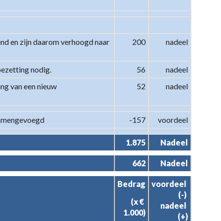
nd en zijn daarom verhoogd naar 
200
nadeel
ezetting nodig.
56
nadeel
ing van een nieuw 
52
nadeel
 samengevoegd
-157
voordeel
1.875
Nadeel
662
Nadeel
Bedrag
voordeel 
(-) 

(x € 
nadeel 
1.000)
(+)