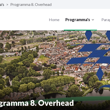
a's
>
Programma 8. Overhead
Home
Programma's
Para
gramma 8. Overhead