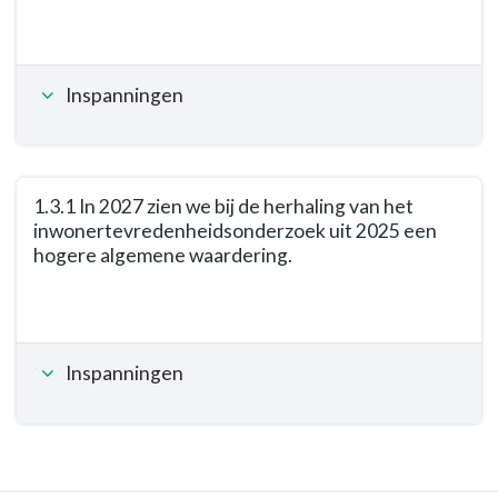
-
Terug
1.2.1
naar
In
navigatie
2027
Inspanningen
-
zien
Opgave:
we
Organisatie
bij
en
de
dienstverlening
1.3.1 In 2027 zien we bij de herhaling van het
herhaling
inwonertevredenheidsonderzoek uit 2025 een
-
van
hogere algemene waardering.
Resultaat
het
-
Terug
inwonertevredenheidsonderzoek
1.2.2
naar
uit
Er
navigatie
2025
is
Inspanningen
-
een
een
Opgave:
hogere
eenduidige
Organisatie
waardering
route
en
voor
en
dienstverlening
de