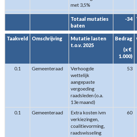
Verschillenanalyse
met 3,5%
2025
-
Totaal mutaties 
-34
2026
baten
Taakveld
Omschrijving
Mutatie lasten 
Bedrag
t.o.v. 2025
(x € 
1.000)
0.1
Gemeenteraad
Verhoogde 
53
wettelijk 
aangepaste 
vergoeding 
raadsleden (o.a. 
13e maand)
0.1
Gemeenteraad
Extra kosten ivm 
60
verkiezingen, 
coalitievorming, 
raadswisseling