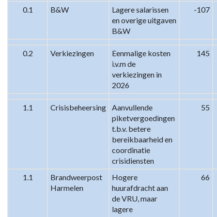
0.1
B&W
Lagere salarissen 
-107
en overige uitgaven 
B&W
0.2
Verkiezingen
Eenmalige kosten 
145
i.v.m de 
verkiezingen in 
2026
1.1
Crisisbeheersing
Aanvullende 
55
piketvergoedingen 
t.b.v. betere 
bereikbaarheid en 
coordinatie 
crisidiensten
1.1
Brandweerpost 
Hogere 
66
Harmelen
huurafdracht aan 
de VRU, maar 
lagere 