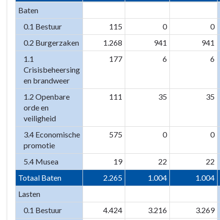
Baten
en
veiligheid
0.1 Bestuur
115
0
0
-
0.2 Burgerzaken
1.268
941
941
Specificatie
taakvelden
1.1
177
6
6
Crisisbeheersing
en brandweer
1.2 Openbare
111
35
35
orde en
veiligheid
3.4 Economische
575
0
0
promotie
5.4 Musea
19
22
22
Totaal Baten
2.265
1.004
1.004
Lasten
0.1 Bestuur
4.424
3.216
3.269