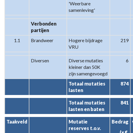
'Weerbare 
samenleving'
Verbonden 
partijen
1.1
Brandweer
Hogere bijdrage 
219
VRU
Diversen
Diverse mutaties 
6
kleiner dan 50K 
zijn samengevoegd
Totaal mutaties 
874
lasten
Totaal mutaties 
841
lasten en baten
Taakveld
Mutatie 
Bedrag
reserves t.o.v. 
(x € 