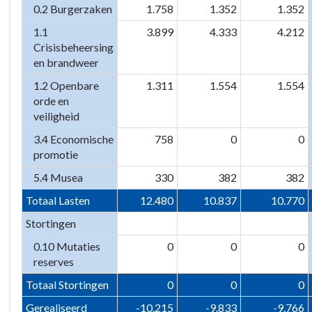
0.2 Burgerzaken
1.758
1.352
1.352
1.1
3.899
4.333
4.212
Crisisbeheersing
en brandweer
1.2 Openbare
1.311
1.554
1.554
orde en
veiligheid
3.4 Economische
758
0
0
promotie
5.4 Musea
330
382
382
Totaal Lasten
12.480
10.837
10.770
Stortingen
0.10 Mutaties
0
0
0
reserves
Totaal Stortingen
0
0
0
Gerealiseerd
-10.215
-9.833
-9.766