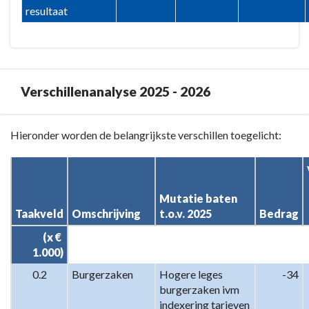
resultaat
Verschillenanalyse 2025 - 2026
Terug
Hieronder worden de belangrijkste verschillen toegelicht:
naar
navigatie
-
Mutatie baten 
Programma
Taakveld
Omschrijving
t.o.v. 2025
Bedrag
1
Bestuur,
(x € 
dienstverlening
1.000)
en
0.2
Burgerzaken
Hogere leges 
-34
veiligheid
burgerzaken ivm 
-
indexering tarieven 