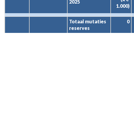
2025
1.000)
Totaal mutaties 
0
reserves