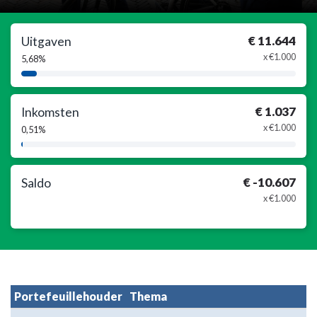
€ 11.644
Uitgaven
x €1.000
5,68%
5,68%
Complete
€ 1.037
Inkomsten
x €1.000
0,51%
0,51%
Complete
€ -10.607
Saldo
x €1.000
Portefeuillehouder
Thema