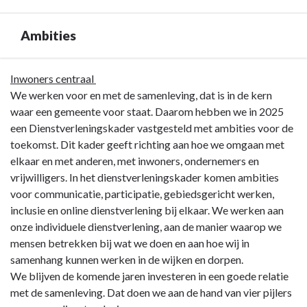
Ambities
Terug
Inwoners centraal
naar
We werken voor en met de samenleving, dat is in de kern
navigatie
waar een gemeente voor staat. Daarom hebben we in 2025
-
een Dienstverleningskader vastgesteld met ambities voor de
Programma
toekomst. Dit kader geeft richting aan hoe we omgaan met
1
elkaar en met anderen, met inwoners, ondernemers en
Bestuur,
vrijwilligers. In het dienstverleningskader komen ambities
dienstverlening
voor communicatie, participatie, gebiedsgericht werken,
en
inclusie en online dienstverlening bij elkaar. We werken aan
veiligheid
onze individuele dienstverlening, aan de manier waarop we
-
mensen betrekken bij wat we doen en aan hoe wij in
Ambities
samenhang kunnen werken in de wijken en dorpen.
We blijven de komende jaren investeren in een goede relatie
met de samenleving. Dat doen we aan de hand van vier pijlers