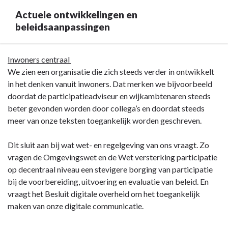
Actuele ontwikkelingen en
beleidsaanpassingen
Terug
Inwoners centraal
naar
We zien een organisatie die zich steeds verder in ontwikkelt
navigatie
in het denken vanuit inwoners. Dat merken we bijvoorbeeld
-
doordat de participatieadviseur en wijkambtenaren steeds
Programma
beter gevonden worden door collega’s en doordat steeds
1
meer van onze teksten toegankelijk worden geschreven.
Bestuur,
dienstverlening
Dit sluit aan bij wat wet- en regelgeving van ons vraagt. Zo
en
vragen de Omgevingswet en de Wet versterking participatie
veiligheid
op decentraal niveau een stevigere borging van participatie
-
bij de voorbereiding, uitvoering en evaluatie van beleid. En
Actuele
vraagt het Besluit digitale overheid om het toegankelijk
ontwikkelingen
maken van onze digitale communicatie.
en