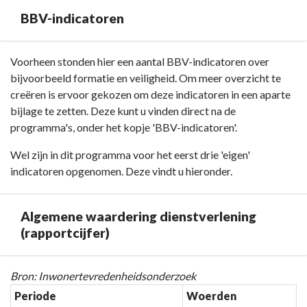
werkwijze
-
stelling
in
BBV-indicatoren
Resultaat
'De
hoe
-
gemeente
we
1.3.1
heeft
Terug
Voorheen stonden hier een aantal BBV-indicatoren over
omgaan
In
aandacht
naar
bijvoorbeeld formatie en veiligheid. Om meer overzicht te
met
2027
voor
navigatie
creëren is ervoor gekozen om deze indicatoren in een aparte
initiatieven
zien
mijn
-
bijlage te zetten. Deze kunt u vinden direct na de
uit
we
mening
Programma
programma's, onder het kopje 'BBV-indicatoren'.
de
bij
en
1
samenleving.
Wel zijn in dit programma voor het eerst drie 'eigen'
de
neemt
Bestuur,
indicatoren opgenomen. Deze vindt u hieronder.
herhaling
deze
dienstverlening
van
serieus.’
en
het
veiligheid
Algemene waardering dienstverlening
inwonertevredenheidsonderzoek
-
(rapportcijfer)
uit
BBV-
2025
indicatoren
een
Terug
Bron: Inwonertevredenheidsonderzoek
hogere
naar
Periode
Woerden
algemene