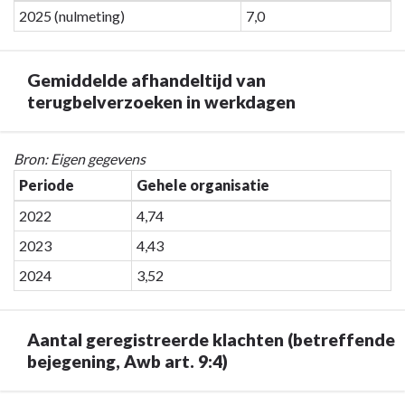
navigatie
2025 (nulmeting)
7,0
waardering.
-
Programma
1
Gemiddelde afhandeltijd van
Bestuur,
terugbelverzoeken in werkdagen
dienstverlening
en
veiligheid
Terug
Bron: Eigen gegevens
-
naar
Periode
Gehele organisatie
Algemene
navigatie
2022
4,74
waardering
-
dienstverlening
Programma
2023
4,43
(rapportcijfer)
1
2024
3,52
Bestuur,
dienstverlening
en
Aantal geregistreerde klachten (betreffende
veiligheid
bejegening, Awb art. 9:4)
-
Gemiddelde