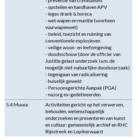
- preventie van criminaliteit 

- opstellen en handhaven APV 

- leges drank & horeca 

- wet wapen en munitie (voorheen 
vuurwapenwet) 

- beleid, toezicht en ruiming van 
conventionele explosieven 

- veilige woon- en leefomgeving 

- doodsschouw (door de officier van 
Justitie gelast onderzoek i.v.m. de 
mogelijk niet-natuurlijke doodsoorzaak) 

- tegengaan van radicalisering 

- huiselijk geweld 

- Persoonsgerichte Aanpak (PGA)

- nazorg ex-gedetineerden
5.4 Musea
Activiteiten gericht op het verwerven, 
behouden, wetenschappelijk 
onderzoeken en presenteren van kunst 
en cultuur: gemeentelijk archief en RHC 
Rijnstreek en Lopikerwaard