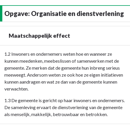
afspraken
dorpen
over
en
Opgave: Organisatie en dienstverlening
de
het
samenwerking
buitengebied
met
-
Maatschappelijk effect
(georganiseerde)
Resultaat
inwonersinitiatieven.
-
1.1.3
Terug
1.2 Inwoners en ondernemers weten hoe en wanneer ze
Collega's
naar
kunnen meedenken, meebeslissen of samenwerken met de
hebben
navigatie
gemeente. Ze merken dat de gemeente hun inbreng serieus
inzicht
-
meeweegt. Andersom weten ze ook hoe ze eigen initiatieven
in
Opgave:
kunnen aandragen en wat ze dan van de gemeente kunnen
de
Organisatie
verwachten.
verschillende
en
1.3 De gemeente is gericht op haar inwoners en ondernemers.
ontwikkelingen
dienstverlening
De samenleving ervaart de dienstverlening van de gemeente
binnen
-
als menselijk, makkelijk, betrouwbaar en betrokken.
een
Maatschappelijk
gebied
effect
zodat