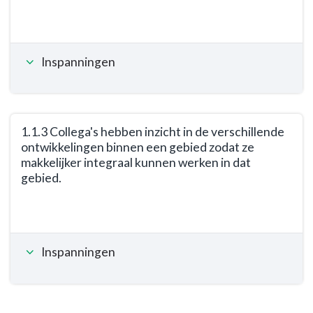
Resultaat
buitengebied
Terug
-
naar
Resultaat
navigatie
-
Inspanningen
-
1.1.1
Opgave:
De
Vitale
organisatie
wijken,
werkt
dorpen
1.1.3 Collega's hebben inzicht in de verschillende
gebiedsgericht.
ontwikkelingen binnen een gebied zodat ze
en
makkelijker integraal kunnen werken in dat
het
gebied.
buitengebied
-
Terug
Resultaat
naar
-
navigatie
1.1.2
Inspanningen
-
Er
Opgave:
zijn
Vitale
eenduidige
wijken,