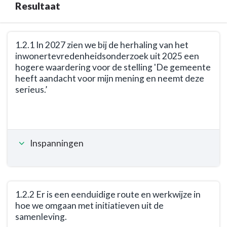
Resultaat
ze
makkelijker
integraal
Terug
1.2.1 In 2027 zien we bij de herhaling van het
kunnen
naar
inwonertevredenheidsonderzoek uit 2025 een
werken
navigatie
hogere waardering voor de stelling 'De gemeente
in
-
heeft aandacht voor mijn mening en neemt deze
dat
Opgave:
serieus.’
gebied.
Organisatie
Terug
en
naar
dienstverlening
navigatie
-
Inspanningen
-
Resultaat
Opgave:
Organisatie
en
dienstverlening
1.2.2 Er is een eenduidige route en werkwijze in
hoe we omgaan met initiatieven uit de
-
samenleving.
Resultaat