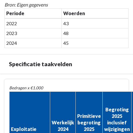
Terug
afhandeltijd
Bron: Eigen gegevens
naar
van
Periode
Woerden
navigatie
terugbelverzoeken
2022
43
-
in
Programma
werkdagen
2023
48
1
2024
45
Bestuur,
dienstverlening
en
Specificatie taakvelden
veiligheid
-
Terug
Aantal
Bedragen x €1.000
naar
geregistreerde
navigatie
klachten
-
(betreffende
Begroting
Programma
bejegening,
Primitieve
2025
1
Awb
Werkelijk
begroting
inclusief
Bestuur,
art.
Exploitatie
2024
2025
wijzigingen
dienstverlening
9:4)