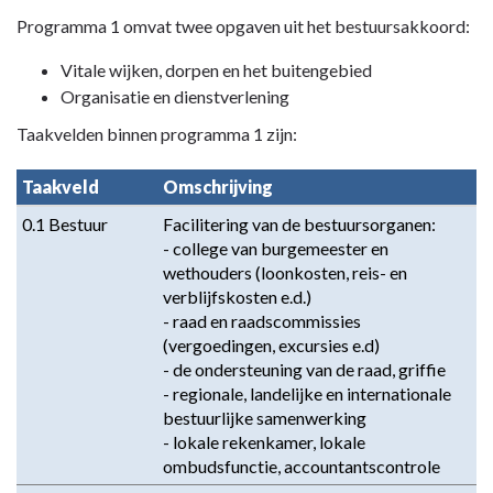
Terug
Programma 1 omvat twee opgaven uit het bestuursakkoord:
naar
Vitale wijken, dorpen en het buitengebied
navigatie
Organisatie en dienstverlening
-
Programma
Taakvelden binnen programma 1 zijn:
1
Bestuur,
Taakveld
Omschrijving
dienstverlening
0.1 Bestuur
Facilitering van de bestuursorganen: 

en
- college van burgemeester en 
veiligheid
wethouders (loonkosten, reis- en 
-
verblijfskosten e.d.) 

Omschrijving
- raad en raadscommissies 
(vergoedingen, excursies e.d) 

- de ondersteuning van de raad, griffie 

- regionale, landelijke en internationale 
bestuurlijke samenwerking 

- lokale rekenkamer, lokale 
ombudsfunctie, accountantscontrole