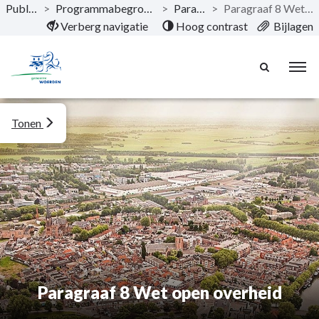
Publicaties
>
Programmabegroting 2026 - 2029
>
Paragrafen
>
Paragraaf 8 Wet open overheid
Naar hoofdinhoud
Verberg navigatie
Hoog contrast
Bijlagen
Tonen
Paragraaf 8 Wet open overheid