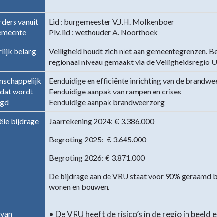
rders vanuit
Lid : burgemeester V.J.H. Molkenboer
emeente
Plv. lid : wethouder A. Noorthoek
lijk belang
Veiligheid houdt zich niet aan gemeentegrenzen. Be
regionaal niveau gemaakt via de Veiligheidsregio U
schappelijk
Eenduidige en efficiënte inrichting van de brandwe
 dat wordt
Eenduidige aanpak van rampen en crises
igd
Eenduidige aanpak brandweerzorg
ële bijdrage
Jaarrekening 2024: € 3.386.000
Begroting 2025: € 3.645.000
Begroting 2026: € 3.871.000
De bijdrage aan de VRU staat voor 90% geraamd bij
wonen en bouwen.
 van
• De VRU heeft de risico’s in de regio in beeld 