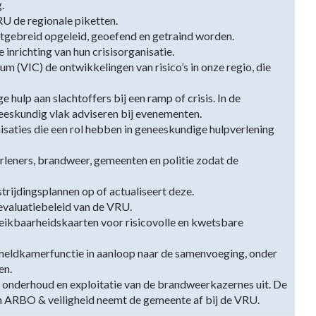
.
U de regionale piketten.
itgebreid opgeleid, geoefend en getraind worden.
inrichting van hun crisisorganisatie.
m (VIC) de ontwikkelingen van risico’s in onze regio, die
hulp aan slachtoffers bij een ramp of crisis. In de
eeskundig vlak adviseren bij evenementen.
saties die een rol hebben in geneeskundige hulpverlening
leners, brandweer, gemeenten en politie zodat de
trijdingsplannen op of actualiseert deze.
valuatiebeleid van de VRU.
eikbaarheidskaarten voor risicovolle en kwetsbare
 meldkamerfunctie in aanloop naar de samenvoeging, onder
en.
 onderhoud en exploitatie van de brandweerkazernes uit. De
 ARBO & veiligheid neemt de gemeente af bij de VRU.