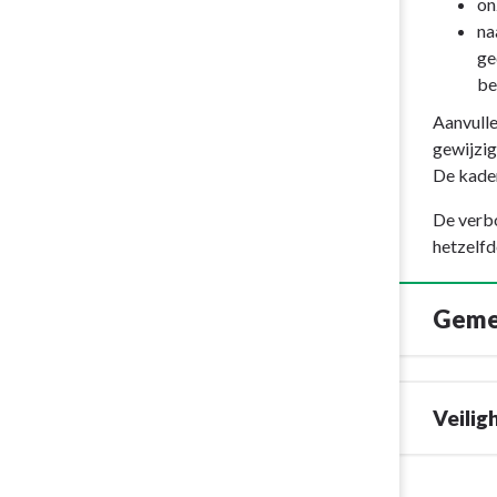
on
na
ge
be
Aanvulle
gewijzig
De kader
De verbo
hetzelfd
Gemee
Veilig
Terug