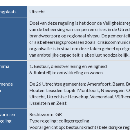
ngplaats
Utrecht
Doel van deze regeling is het door de Veiligheidsre
pelijke
van de beheersing van rampen en crises in de Utre
brandweerzorg op regionaal niveau. De gemeentelij
crisisbeheersingsprocessen zoals: crisiscommunica
egio
organisatie is in staat om deze taken geheel op ei
van ambtelijke capaciteit is absoluut noodzakelijk.
amma
1. Bestuur, dienstverlening en veiligheid
6. Ruimtelijke ontwikkeling en wonen
emende
De 26 Utrechtse gemeenten: Amersfoort, Baarn, Bu
n
Houten, Leusden, Lopik, Montfoort, Nieuwegein, O
Utrecht, Utrechtse Heuvelrug, Veenendaal, Vijfhe
IJsselstein en Zeist.
vorm en
Rechtsvorm: GR
geling
Type regeling: collegeregeling
Vooral gericht op: bestuurskracht (beleidsrijke reg