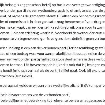
ijk belang is zeggenschap, hetzij op basis van vertegenwoordiging i
verbonden partij als een wethouder, raadslid of ambtenaar van de
emt, of namens de gemeente stemt. Bij alleen een benoemingsrec
er of commissaris in de organisatie mag benoemen of voordragen –
n maken vaak van een dergelijk recht gebruik om ervoor te zorgen
omen. Ook een stichting waarin bijvoorbeeld de wethouder cultuur 
gemeente vertegenwoordigt – is volgens deze definitie geen verbon
ncieel belang is een aan de verbonden partij ter beschikking gestel
 gaat, of een bedrag waarvoor aansprakelijkheid bestaat indien de 
eer een verbonden partij failliet gaat, de deelnemers in deze ver
omen te staan. Uit bovenstaande blijkt dus ook dat bij leningen en
 houdt juridisch verhaal als de partij failliet gaat. Ook bij exploi
rachten (subsidies).
 paragraaf voldoen wij aan onze wettelijke plicht (BBV) om per v
 beleidsvoornemens van de verbonden partij
 beleidslijnen met betrekking tot relevante beheersmatige aspect