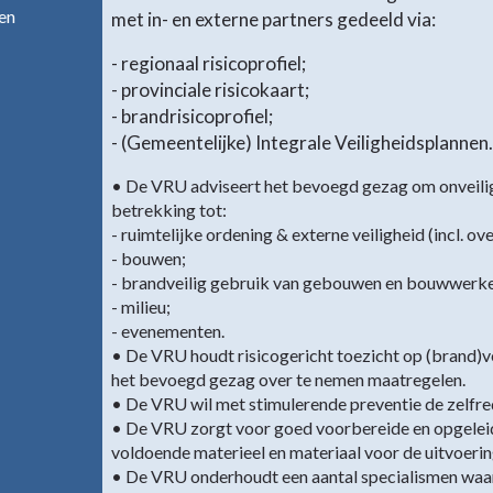
en
met in- en externe partners gedeeld via:
- regionaal risicoprofiel;
- provinciale risicokaart;
- brandrisicoprofiel;
- (Gemeentelijke) Integrale Veiligheidsplannen.
• De VRU adviseert het bevoegd gezag om onveilig
betrekking tot:
- ruimtelijke ordening & externe veiligheid (incl. ov
- bouwen;
- brandveilig gebruik van gebouwen en bouwwerk
- milieu;
- evenementen.
• De VRU houdt risicogericht toezicht op (brand)v
het bevoegd gezag over te nemen maatregelen.
• De VRU wil met stimulerende preventie de zelfre
• De VRU zorgt voor goed voorbereide en opgele
voldoende materieel en materiaal voor de uitvoerin
• De VRU onderhoudt een aantal specialismen waar