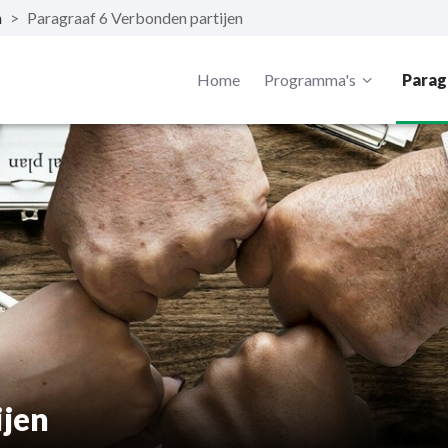
n
>
Paragraaf 6 Verbonden partijen
Home
Programma's
Parag
ijen