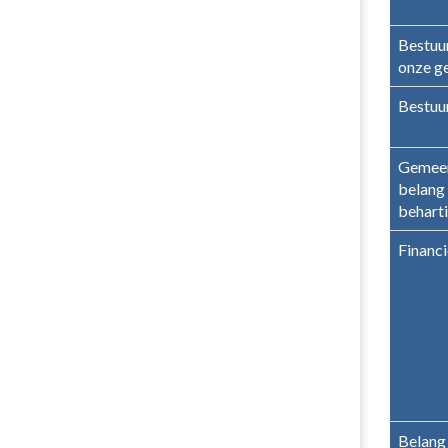
Bestuu
onze g
Bestuur
Gemeen
belang
behart
Financi
Belang