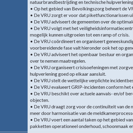
natuurbrandbestrijding en technische hulpverlening
• Op het gebied van Bevolkingszorg beheert de VR
• De VRU zorgt er voor dat piketfunctionarissen u
• De VRU adviseert de gemeenten over de optimale 
• De VRU volgt met het veiligheidsinformatiecentru
mogelijk kunnen uitgroeien tot een ramp of crisis.
• De VRU coördineert en organiseert geneeskundige 
voorbereidende fase valt hieronder ook het op gen
• De VRU adviseert het openbaar bestuur en organi
over te nemen maatregelen.
• De VRU organiseert crisisoefeningen met zorgver
hulpverlening goed op elkaar aansluit.
• De VRU stelt de wettelijke verplichte incidentbes
• De VRU evalueert GRIP-incidenten conform het e
• De VRU beschikt over actuele aanvals- en/of ber
objecten.
• De VRU draagt zorg voor de continuïteit van de
meer door harmonisatie van de meldkamerprocess
• De VRU voert een aantal taken op het gebied van
pakketten operationeel onderhoud, schoonmaak en