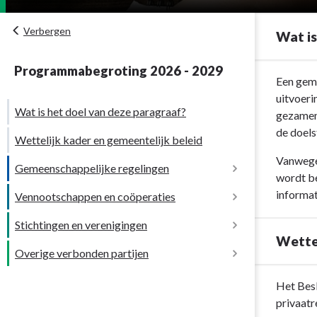
Verbergen
Wat is
Programmabegroting 2026 - 2029
Terug
Een geme
naar
uitvoeri
Wat is het doel van deze paragraaf?
navigatie
gezamenl
-
de doels
Wettelijk kader en gemeentelijk beleid
Paragraaf
Vanwege 
6
Gemeenschappelijke regelingen
wordt be
Verbonden
informat
Vennootschappen en coöperaties
Veiligheidsregio Utrecht (VRU)
partijen
-
Stichtingen en verenigingen
Regionaal Historisch Centrum Rijnstreek en
Wat
Wettel
Lopikerwaard (RHC)
is
Overige verbonden partijen
het
doel
Terug
Afvalverwerking Utrecht (AVU)
Het Besl
van
naar
privaatr