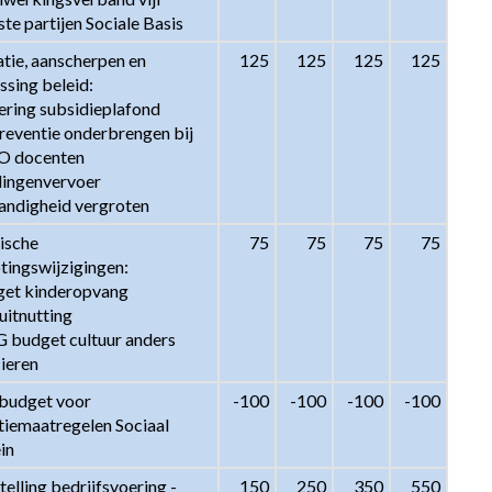
te partijen Sociale Basis
tie, aanscherpen en 
125
125
125
125
sing beleid:

ering subsidieplafond

reventie onderbrengen bij 
 docenten

lingenvervoer 
tandigheid vergroten
ische 
75
75
75
75
tingswijzigingen:

get kinderopvang 
itnutting

 budget cultuur anders 
cieren
udget voor 
-100
-100
-100
-100
tiemaatregelen Sociaal 
in
elling bedrijfsvoering - 
150
250
350
550