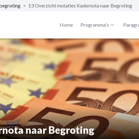
 begroting
>
13 Overzicht mutaties Kadernota naar Begroting
Home
Programma's
Paragr
rnota naar Begroting