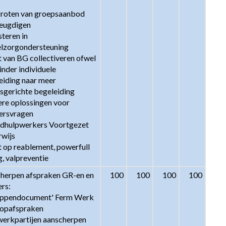
groten van groepsaanbod 
eugdigen

steren in 
lzorgondersteuning

t van BG collectiveren ofwel 
nder individuele 
eiding naar meer 
sgerichte begeleiding

ere oplossingen voor 
ersvragen

gdhulpwerkers Voortgezet 
wijs

t op reablement, powerfull 
g, valpreventie
herpen afspraken GR-en en 
100
100
100
100
rs: 

oppendocument' Ferm Werk

oopafspraken 
erkpartijen aanscherpen
