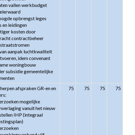
laten vallen werkbudget 
lerwaard 

oogde opbrengst leges 
 en leidingen

tiger kosten door 
racht contractbeheer 
ustraatstromen

van aanpak luchtkwaliteit 
itvoeren, idem convenant 
ame woningbouw

er subsidie gemeentelijke 
menten
herpen afspraken GR-en en 
75
75
75
75
rs: 

erzoeken mogelijke 
verlaging vanuit het nieuw 
stellen IHP (integraal 
stingsplan)

erzoeken 
werkingsverband vijf 