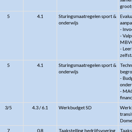
groots
5
4.1
Sturingsmaatregelen sport & 
Evalua
onderwijs
aanpas
- Invo
- Valp
MBVO
- Leer
zelfs
5
4.1
Sturingsmaatregelen sport & 
Techn
onderwijs
begro
- Bud
onderu
- MAG
finan
3/5
4.3 / 6.1
Werkbudget SD
Werkb
transi
Dome
7
0.8
Taakstelling bedrijfsvoering 
Taakst