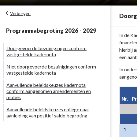
Verbergen
Doorg
Programmabegroting 2026 - 2029
Terug
In de Ka
naar
financie
Doorgevoerde bezuinigingen conform
navigatie
hierbij 
vastgestelde kadernota
-
een aant
13
Niet doorgevoerde bezuinigingen conform
In onder
Overzicht
vastgestelde kadernota
aangenom
mutaties
Aanvullende beleidskeuzes kadernota
Kadernota
conform aangenomen amendementen en
naar
moties
Nr.
P
Begroting
-
Aanvullende beleidskeuzes college naar
aanleiding van positief saldo begroting
Doorgevoer
bezuiniginge
1
conform