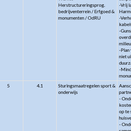
Herstructureringsprog. 
-Vrij 
bedrijventerrein / Erfgoed & 
Harme
monumenten / OdRU
-Verh
kabels
-Guns
overd
milie
-Plan 
niet u
duurz
-Mind
monu
5
4.1
Sturingsmaatregelen sport & 
Aansc
onderwijs
partne
- Ond
kosten
op te 
huisve
- Ond
samen