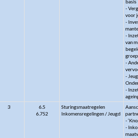
basis

- Ver
voor j
- Inve
mante
- Inze
van mi
begel
groep
- And
vervo
- Jeu
Onder
- Inze
agein
3
6.5

Sturingsmaatregelen 
Aansc
6.752
Inkomensregelingen / Jeugd
partne
- ‘Kn
- Ink
maatw