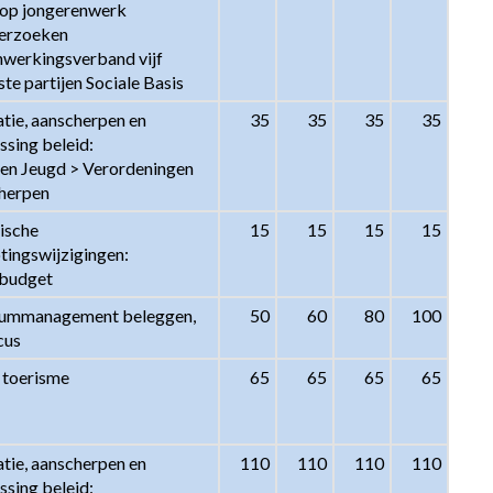
oop jongerenwerk

erzoeken 
werkingsverband vijf 
te partijen Sociale Basis
tie, aanscherpen en 
35
35
35
35
sing beleid:

n Jeugd > Verordeningen 
herpen
ische 
15
15
15
15
tingswijzigingen:

sbudget
ummanagement beleggen, 
50
60
80
100
cus
 toerisme
65
65
65
65
tie, aanscherpen en 
110
110
110
110
sing beleid:
