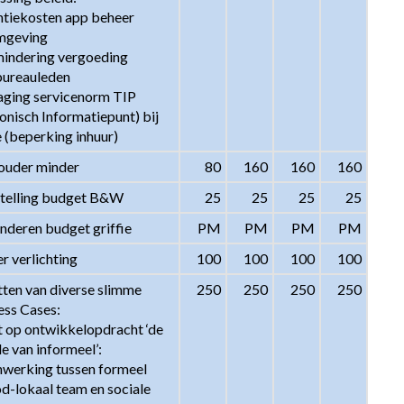
ntiekosten app beheer 
mgeving 

mindering vergoeding 
ureauleden 

laging servicenorm TIP 
onisch Informatiepunt) bij 
e (beperking inhuur)
uder minder
80
160
160
160
telling budget B&W
25
25
25
25
nderen budget griffie
PM
PM
PM
PM
r verlichting
100
100
100
100
ten van diverse slimme 
250
250
250
250
ss Cases:

t op ontwikkelopdracht ‘de 
 van informeel’: 
werking tussen formeel 
d-lokaal team en sociale 