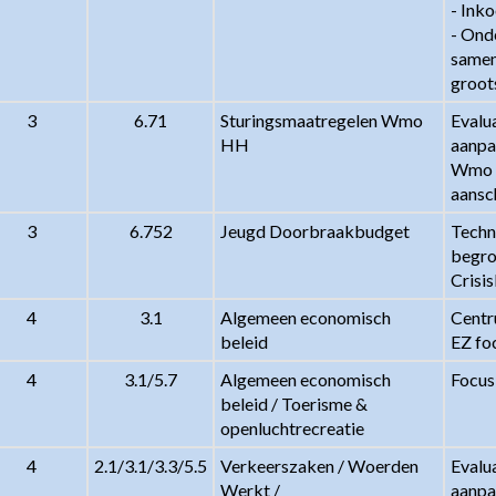
- Ink
- Ond
samen
groots
3
6.71
Sturingsmaatregelen Wmo 
Evalua
HH
aanpas
Wmo e
aansc
3
6.752
Jeugd Doorbraakbudget
Techn
begro
Crisi
4
3.1
Algemeen economisch 
Centr
beleid
EZ fo
4
3.1/5.7
Algemeen economisch 
Focus
beleid / Toerisme & 
openluchtrecreatie
4
2.1/3.1/3.3/5.5
Verkeerszaken / Woerden 
Evalua
Werkt / 
aanpas