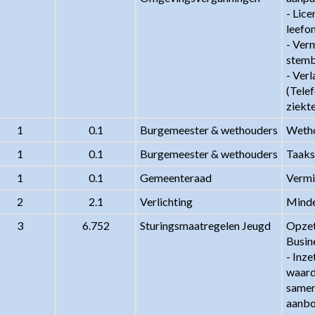
- Lice
leefo
- Ver
stemb
- Ver
(Telef
ziekt
1
0.1
Burgemeester & wethouders
Wetho
1
0.1
Burgemeester & wethouders
Taaks
1
0.1
Gemeenteraad
Vermi
2
2.1
Verlichting
Minde
3
6.752
Sturingsmaatregelen Jeugd
Opzet
Busine
- Inze
waarde
samen
aanbo