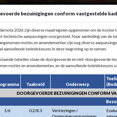
evoerde bezuinigingen conform vastgestelde ka
dernota 2026 zijn diverse maatregelen opgenomen om de kosten te
el-technische aanpassingen voorgesteld. Naar aanleiding van de be
aangenomen moties en amendementen zijn nog diverse aanpassingen 
al aanvullende beleidskeuzes in deze begroting op te nemen.
staande tabellen staan de doorgevoerde en niet-doorgevoerde bez
en moties en amendementen, en de aanvullende beleidskeuzes van
Toeli
rogramma
Taakveld
Onderwerp
(Bedr
DOORGEVOERDE BEZUINIGINGEN CONFORM VAS
de
Bezui
n
1/6
0.2/8.3
Verkiezingen / 
Evalua
Omgevingsvergunningen
aanpas