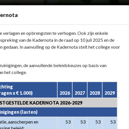
dernota
 verlagen en opbrengsten te verhogen. Ook zijn enkele
spreking van de Kadernota in de raad op 10 juli 2025 en de
gedaan. In aanvulling op de Kadernota stelt het college voor
uinigingen, de aanvullende beleidskeuzes op basis van
 het college.
chting

agen x € 1.000)
2026
2027
2028
2029
TGESTELDE KADERNOTA 2026-2029
nigingen (lasten)
tie, aanscherpen en 
53
53
53
53
sing beleid:
