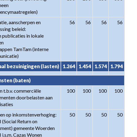
een 
ciencymaatregelen)
tie, aanscherpen en 
56
56
56
56
sing beleid:

 publicaties in lokale 
n

rappen TamTam (interne 
nicatie)
al bezuinigingen (lasten)
1.264
1.454
1.574
1.794
sten (baten)
 t.b.v. commerciële 
100
100
100
100
menten doorbelasten aan 
isaties
ten op inkomstenverhoging:

50
50
50
50
 (Social Return on 
tment) gemeente Woerden

I i.s.m. Cazas Wonen
