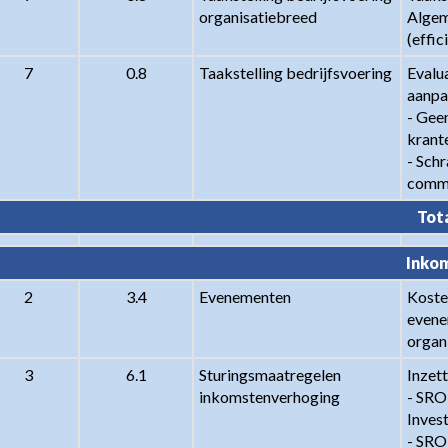
organisatiebreed
Algem
(effi
7
0.8
Taakstelling bedrijfsvoering
Evalua
aanpas
- Geen
krante
- Sch
commu
Tota
Inkom
2
3.4
Evenementen
Kosten
evene
organ
3
6.1
Sturingsmaatregelen 
Inzet
inkomstenverhoging
- SROI
Inves
- SRO