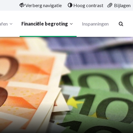
Verberg navigatie
Hoog contrast
Bijlagen
afen
Financiële begroting
Inspanningen