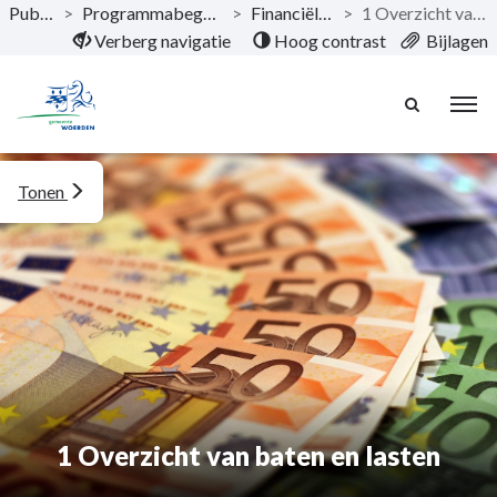
Publicaties
>
Programmabegroting 2026 - 2029
>
Financiële begroting
>
1 Overzicht van baten en lasten
Naar hoofdinhoud
Verberg navigatie
Hoog contrast
Bijlagen
Tonen
1 Overzicht van baten en lasten