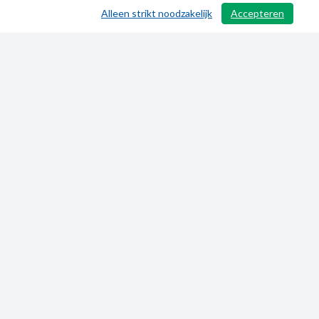
Alleen strikt noodzakelijk
Accepteren
/ 371