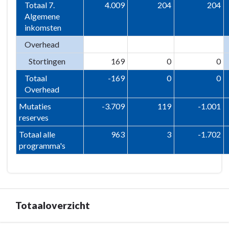
Totaal 7.
4.009
204
204
Algemene
inkomsten
Overhead
Stortingen
169
0
0
Totaal
-169
0
0
Overhead
Mutaties
-3.709
119
-1.001
reserves
Totaal alle
963
3
-1.702
programma's
Totaaloverzicht