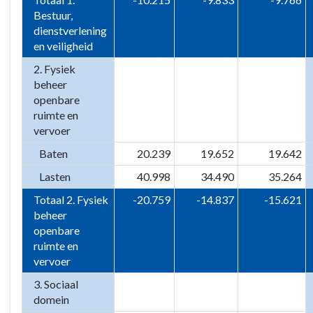
Bestuur,
dienstverlening
en veiligheid
2. Fysiek
beheer
openbare
ruimte en
vervoer
Baten
20.239
19.652
19.642
Lasten
40.998
34.490
35.264
Totaal 2. Fysiek
-20.759
-14.837
-15.621
beheer
openbare
ruimte en
vervoer
3. Sociaal
domein