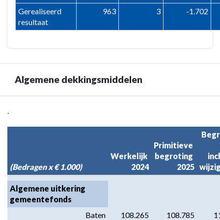
Gerealiseerd
963
3
-1.702
resultaat
Algemene dekkingsmiddelen
Terug
.
naar
navigatie
Begr
Primitieve 
-
Werkelijk 
begroting 
inc
1
(Bedragen x € 1.000)
2024
2025
wijzi
Overzicht
van
Algemene uitkering 
baten
gemeentefonds
en
Baten
108.265
108.785
1
lasten