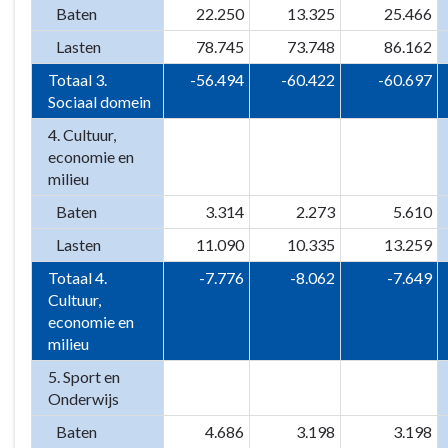
Baten
22.250
13.325
25.466
Lasten
78.745
73.748
86.162
Totaal 3.
-56.494
-60.422
-60.697
Sociaal domein
4. Cultuur,
economie en
milieu
Baten
3.314
2.273
5.610
Lasten
11.090
10.335
13.259
Totaal 4.
-7.776
-8.062
-7.649
Cultuur,
economie en
milieu
5. Sport en
Onderwijs
Baten
4.686
3.198
3.198