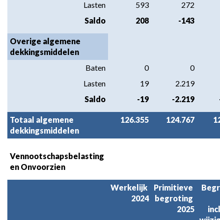
Lasten
593
272
Saldo
208
-143
Overige algemene 
dekkingsmiddelen
Baten
0
0
Lasten
19
2.219
Saldo
-19
-2.219
Totaal algemene 
126.355
124.767
1
dekkingsmiddelen
Vennootschapsbelasting 
en Onvoorzien
Werkelijk 
Primitieve 
Begr
2024
begroting 
2025
inc
wijzi