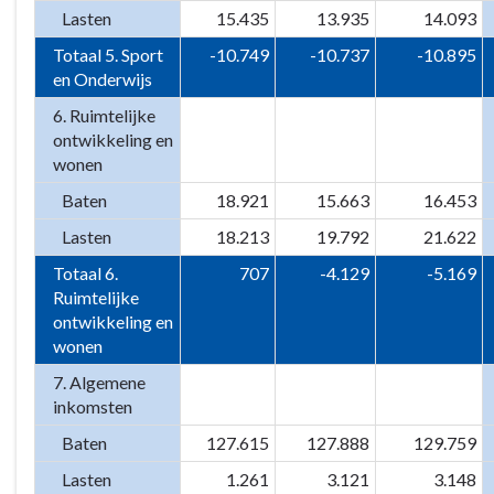
Lasten
15.435
13.935
14.093
Totaal 5. Sport
-10.749
-10.737
-10.895
en Onderwijs
6. Ruimtelijke
ontwikkeling en
wonen
Baten
18.921
15.663
16.453
Lasten
18.213
19.792
21.622
Totaal 6.
707
-4.129
-5.169
Ruimtelijke
ontwikkeling en
wonen
7. Algemene
inkomsten
Baten
127.615
127.888
129.759
Lasten
1.261
3.121
3.148