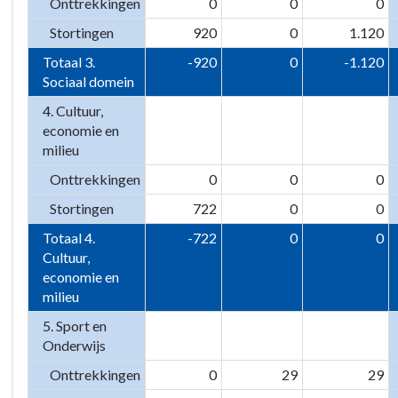
Onttrekkingen
0
0
0
Stortingen
920
0
1.120
Totaal 3.
-920
0
-1.120
Sociaal domein
4. Cultuur,
economie en
milieu
Onttrekkingen
0
0
0
Stortingen
722
0
0
Totaal 4.
-722
0
0
Cultuur,
economie en
milieu
5. Sport en
Onderwijs
Onttrekkingen
0
29
29