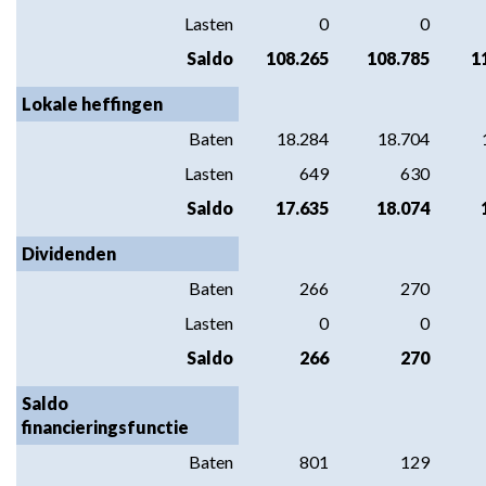
-
Lasten
0
0
Algemene
Saldo
108.265
108.785
1
dekkingsmiddelen
Lokale heffingen
Baten
18.284
18.704
Lasten
649
630
Saldo
17.635
18.074
Dividenden
Baten
266
270
Lasten
0
0
Saldo
266
270
Saldo 
financieringsfunctie
Baten
801
129