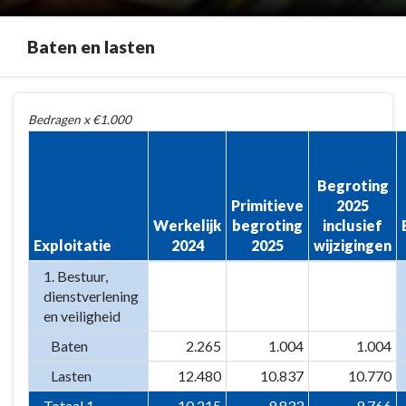
Baten en lasten
Terug
Bedragen x €1.000
naar
navigatie
-
Begroting
1
Primitieve
2025
Overzicht
Werkelijk
begroting
inclusief
van
Exploitatie
2024
2025
wijzigingen
baten
1. Bestuur,
en
dienstverlening
lasten
en veiligheid
-
Baten
Baten
2.265
1.004
1.004
en
Lasten
12.480
10.837
10.770
lasten
Totaal 1.
-10.215
-9.833
-9.766