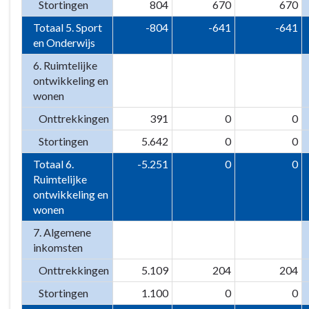
Stortingen
804
670
670
Totaal 5. Sport
-804
-641
-641
en Onderwijs
6. Ruimtelijke
ontwikkeling en
wonen
Onttrekkingen
391
0
0
Stortingen
5.642
0
0
Totaal 6.
-5.251
0
0
Ruimtelijke
ontwikkeling en
wonen
7. Algemene
inkomsten
Onttrekkingen
5.109
204
204
Stortingen
1.100
0
0