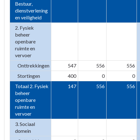
Bestuur,
dienstverlening
en veiligheid
2. Fysiek
beheer
openbare
ruimte en
vervoer
Onttrekkingen
547
556
556
Stortingen
400
0
0
Totaal 2. Fysiek
147
556
556
beheer
openbare
ruimte en
vervoer
3. Sociaal
domein