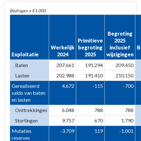
Terug
Bedragen x €1.000
naar
navigatie
-
Begroting
1
Primitieve
2025
Overzicht
Werkelijk
begroting
inclusief
B
van
Exploitatie
2024
2025
wijzigingen
baten
Baten
207.661
191.294
209.450
en
lasten
Lasten
202.988
191.410
210.150
-
Gerealiseerd
4.672
-115
-700
Totaaloverzicht
saldo van baten
en lasten
Onttrekkingen
6.048
788
788
Stortingen
9.757
670
1.790
Mutaties
-3.709
119
-1.001
reserves