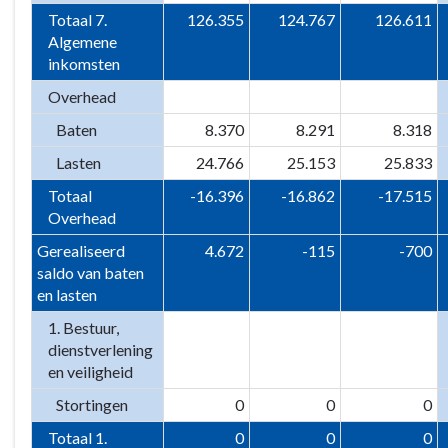
Totaal 7.
126.355
124.767
126.611
Algemene
inkomsten
Overhead
Baten
8.370
8.291
8.318
Lasten
24.766
25.153
25.833
Totaal
-16.396
-16.862
-17.515
Overhead
Gerealiseerd
4.672
-115
-700
saldo van baten
en lasten
1. Bestuur,
dienstverlening
en veiligheid
Stortingen
0
0
0
Totaal 1.
0
0
0