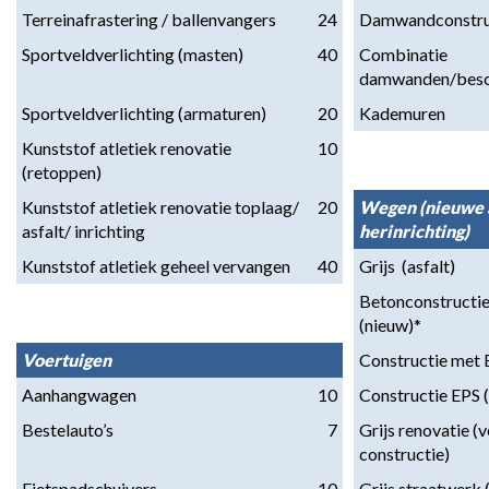
Terreinafrastering / ballenvangers
24
Damwandconstru
Sportveldverlichting (masten)
40
Combinatie 
damwanden/besc
Sportveldverlichting (armaturen)
20
Kademuren
Kunststof atletiek renovatie 
10
(retoppen)
Kunststof atletiek renovatie toplaag/ 
20
Wegen (nieuwe a
asfalt/ inrichting
herinrichting)
Kunststof atletiek geheel vervangen
40
Grijs  (asfalt)
Betonconstructie
(nieuw)*
Voertuigen
Constructie met 
Aanhangwagen
10
Constructie EPS (
Bestelauto’s
7
Grijs renovatie (v
constructie)
Fietspadschuivers
10
Grijs straatwerk 