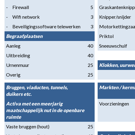
-     Firewall
5
Graskantenknipp
-     Wifi network
3
Knipper/snijder
-     Beveiligingssoftware telewerken
3
Motorkettingza
Begraafplaatsen
Priktol
Aanleg
40
Sneeuwschuif
Uitbreiding
40
Urnenmuur
25
Klokken, uurwer
Overig
25
Bruggen, viaducten, tunnels, 
Markten / kerm
duikers etc.
Activa met een meerjarig 
Voorzieningen
maatschappelijk nut in de openbare 
ruimte
Vaste bruggen (hout)
25