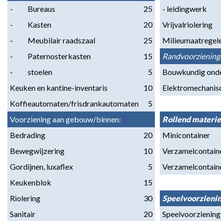
-          Bureaus
25
- leidingwerk
-          Kasten
20
Vrijvalriolering
-          Meubilair raadszaal
25
Milieumaatregel
-          Paternosterkasten
15
Randvoorziening
-          stoelen
5
Bouwkundig ond
Keuken en kantine-inventaris
10
Elektromechanis
Koffieautomaten/frisdrankautomaten
5
Voorziening aan gebouw/binnen:
Rollend materie
Bedrading
20
Minicontainer
Bewegwijzering
10
Verzamelcontain
Gordijnen, luxaflex
5
Verzamelcontai
Keukenblok
15
Riolering
30
Speelvoorzieni
Sanitair
20
Speelvoorzienin