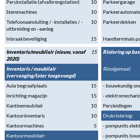
Persinstallatie (afvalbrengstation)
10
Parkeergarage
Stemmachines
10
Parkeerautomat
Telefoonaansluiting / -installaties / -
10
Parkeerdekken
uitbreiding en –aanleg
Inbraakbeveiliging
15
Handterminals p
Inventaris/meubilair (nieuw, vanaf 
15
Riolering op bas
2020)
Inventaris / meubilair 
Rioolgemaal:
(vervanging/later toegevoegd)
Aula begraafplaats
15
- bouwkundig on
Inrichting magazijn
15
- elektromechani
Kantinemeubilair
10
Persleidingen
Kantoorinventaris
10
Drukriolering:
Kantoormachines
5
- pompunits elek
Kantoormeubilair:
- pompunits bou