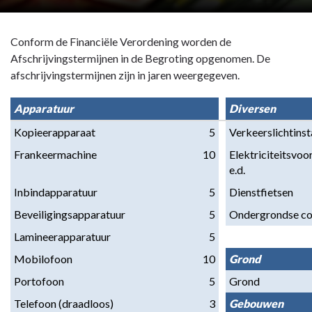
Conform de Financiële Verordening worden de
Afschrijvingstermijnen in de Begroting opgenomen. De
afschrijvingstermijnen zijn in jaren weergegeven.
Apparatuur
Diversen
Kopieerapparaat
5
Verkeerslichtinst
Frankeermachine
10
Elektriciteitsvoor
e.d.
Inbindapparatuur
5
Dienstfietsen
Beveiligingsapparatuur
5
Ondergrondse co
Lamineerapparatuur
5
Mobilofoon
10
Grond
Portofoon
5
Grond
Telefoon (draadloos)
3
Gebouwen