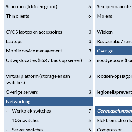
Schermen (klein en groot)
6
Semipermanente
Thin clients
6
Molens
CYOS laptop en accessoires
3
Wieken
Laptops
3
Restauratie / ren
Mobile device management
3
Overige:
Uitwijklocaties (ESX / back up server)
5
noodgebouw (ho
Virtual platform (storage en san 
3
loodsen/opslagpl
switches)
Overige servers
3
legionellapreventi
Networking
-     Werkplek switches
7
Gereedschappe
-     10G switches
5
Elektronisch en 
-     Server switches
5
Compressor