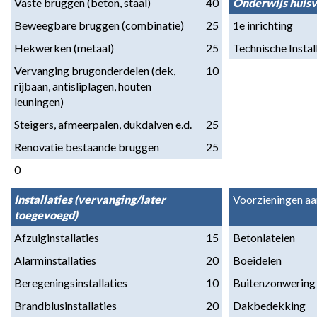
Vaste bruggen (beton, staal)
40
Onderwijs huisv
Beweegbare bruggen (combinatie)
25
1e inrichting
Hekwerken (metaal)
25
Technische Instal
Vervanging brugonderdelen (dek, 
10
rijbaan, antisliplagen, houten 
leuningen)
Steigers, afmeerpalen, dukdalven e.d.
25
Renovatie bestaande bruggen
25
0
Installaties (vervanging/later 
Voorzieningen a
toegevoegd)
Afzuiginstallaties
15
Betonlateien
Alarminstallaties
20
Boeidelen
Beregeningsinstallaties
10
Buitenzonwering
Brandblusinstallaties
20
Dakbedekking