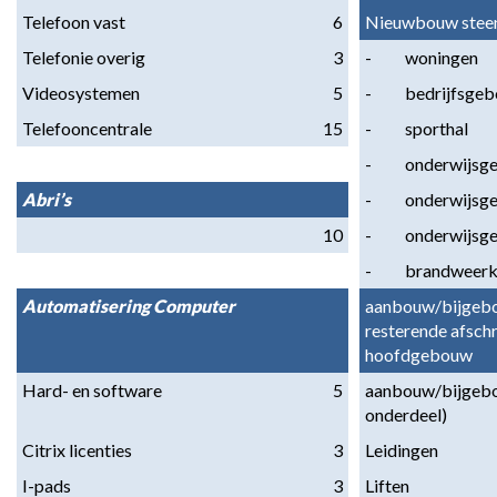
Telefoon vast
6
Nieuwbouw stee
Telefonie overig
3
-          woningen
Videosystemen
5
-          bedrijfsg
Telefooncentrale
15
-          sporthal
-          onderwi
Abri’s
-          onderwi
10
-          onderwi
-          brandwee
Automatisering Computer
aanbouw/bijgebo
resterende afschr
hoofdgebouw
Hard- en software
5
aanbouw/bijgebou
onderdeel)
Citrix licenties
3
Leidingen
I-pads
3
Liften