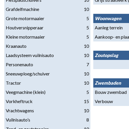
Grafdelfmachine
10
Grote motormaaier
5
Woonwagen
Houtversnipperaar
5
Aanleg terrein
Kleine motormaaier
5
Aankoop- en plaa
Kraanauto
10
Laadsysteem vuilnisauto
10
Zoutopslag
Personenauto
7
Sneeuwploeg/schuiver
10
Tractor
10
Zwembaden
Veegmachine (klein)
5
Bouw zwembad
Vorkheftruck
15
Verbouw
Vrachtwagens
10
Vuilnisauto’s
8
Zand- en zoutstrooier
10