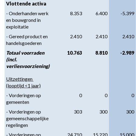
Vlottende activa
- Onderhanden werk 
8.353
6.400
-5.399
en bouwgrond in 
exploitatie
- Gereed product en 
2.410
2.410
2.410
handelsgoederen
Totaal voorraden 
10.763
8.810
-2.989
(incl. 
verliesvoorziening)
Uitzettingen 
(looptijd <1 jaar)
- Vorderingen op 
0
0
0
gemeenten
- Vorderingen op 
303
300
300
gemeenschappelijke 
regelingen
- Vorderingen op 
24.710
15.220
15.000