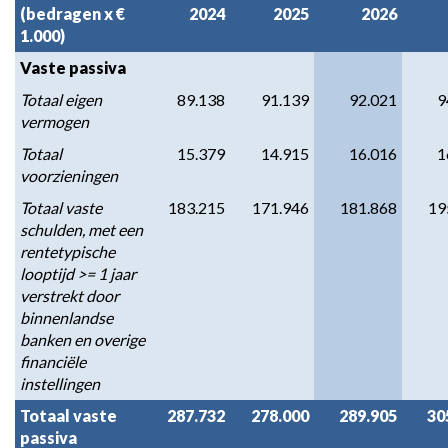
(bedragen x € 
2024
2025
2026
1.000)
Vaste passiva
Totaal eigen 
89.138
91.139
92.021
9
vermogen
Totaal 
15.379
14.915
16.016
1
voorzieningen
Totaal vaste 
183.215
171.946
181.868
19
schulden, met een 
rentetypische 
looptijd >= 1 jaar 
verstrekt door 
binnenlandse 
banken en overige 
financiële 
instellingen
Totaal vaste 
287.732
278.000
289.905
30
passiva