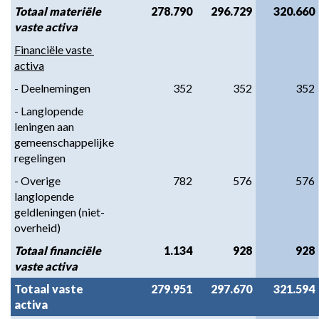
Totaal materiële 
278.790
296.729
320.660
vaste activa
Financiële vaste 
activa
- Deelnemingen
352
352
352
- Langlopende 
leningen aan 
gemeenschappelijke 
regelingen
- Overige 
782
576
576
langlopende 
geldleningen (niet-
overheid)
Totaal financiële 
1.134
928
928
vaste activa
Totaal vaste 
279.951
297.670
321.594
activa