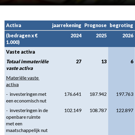
Activa
jaarrekening
Prognose
begroting
(bedragen x € 
2024
2025
2026
1.000)
Vaste activa
Totaal immateriële 
27
13
6
vaste activa
Materiële vaste 
activa
-  investeringen met 
176.641
187.942
197.763
een economisch nut
-  investeringen in de 
102.149
108.787
122.897
openbare ruimte 
met een 
maatschappelijk nut