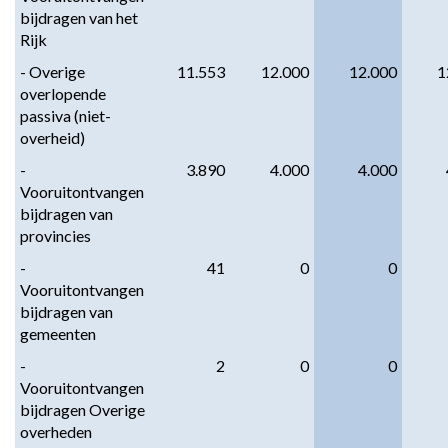
bijdragen van het 
Rijk
- Overige 
11.553
12.000
12.000
1
overlopende 
passiva (niet-
overheid)
-
3.890
4.000
4.000
Vooruitontvangen 
bijdragen van 
provincies
- 
41
0
0
Vooruitontvangen 
bijdragen van 
gemeenten
- 
2
0
0
Vooruitontvangen 
bijdragen Overige 
overheden