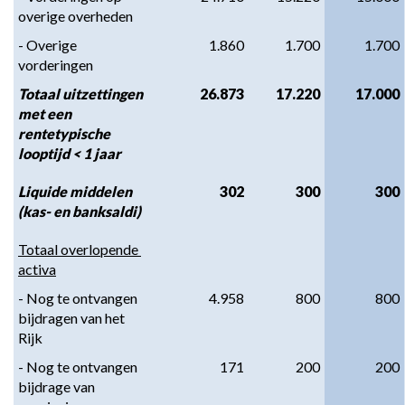
overige overheden
- Overige 
1.860
1.700
1.700
vorderingen
Totaal uitzettingen 
26.873
17.220
17.000
met een 
rentetypische 
looptijd < 1 jaar
Liquide middelen 
302
300
300
(kas- en banksaldi)
Totaal overlopende 
activa
- Nog te ontvangen 
4.958
800
800
bijdragen van het 
Rijk
- Nog te ontvangen 
171
200
200
bijdrage van 