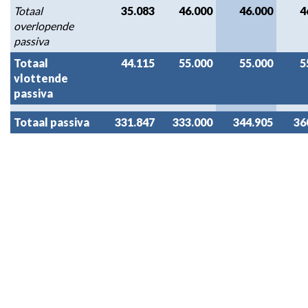
Totaal 
35.083
46.000
46.000
4
overlopende 
passiva
Totaal 
44.115
55.000
55.000
5
vlottende 
passiva
Totaal passiva
331.847
333.000
344.905
36