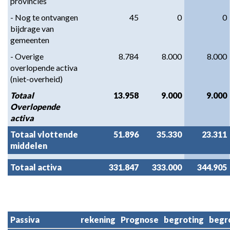
provincies
- Nog te ontvangen 
45
0
0
bijdrage van 
gemeenten
- Overige 
8.784
8.000
8.000
overlopende activa 
(niet-overheid)
Totaal 
13.958
9.000
9.000
Overlopende 
activa
Totaal vlottende 
51.896
35.330
23.311
middelen
Totaal activa
331.847
333.000
344.905
Passiva
rekening
Prognose
begroting
begr