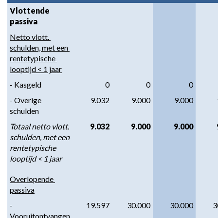
Vlottende 
passiva
Netto vlott. 
schulden, met een 
rentetypische 
looptijd < 1 jaar
- Kasgeld
0
0
0
- Overige 
9.032
9.000
9.000
schulden
Totaal netto vlott. 
9.032
9.000
9.000
schulden, met een 
rentetypische 
looptijd < 1 jaar
Overlopende 
passiva
- 
19.597
30.000
30.000
3
Vooruitontvangen 