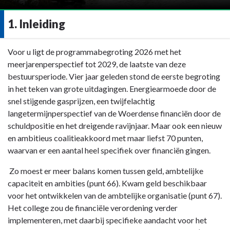
1. Inleiding
Terug
Voor u ligt de programmabegroting 2026 met het
naar
meerjarenperspectief tot 2029, de laatste van deze
navigatie
bestuursperiode. Vier jaar geleden stond de eerste begroting
-
in het teken van grote uitdagingen. Energiearmoede door de
1.
snel stijgende gasprijzen, een twijfelachtig
Inleiding
langetermijnperspectief van de Woerdense financiën door de
-
schuldpositie en het dreigende ravijnjaar. Maar ook een nieuw
1.
en ambitieus coalitieakkoord met maar liefst 70 punten,
Inleiding
waarvan er een aantal heel specifiek over financiën gingen.
Zo moest er meer balans komen tussen geld, ambtelijke
capaciteit en ambities (punt 66). Kwam geld beschikbaar
voor het ontwikkelen van de ambtelijke organisatie (punt 67).
Het college zou de financiële verordening verder
implementeren, met daarbij specifieke aandacht voor het