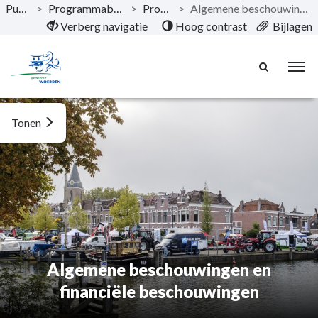
Publicaties
>
Programmabegroting 2026 - 2029
>
Programma's
>
Algemene beschouwingen en financiële beschouwingen
Naar hoofdinhoud
Verberg navigatie
Hoog contrast
Bijlagen
Tonen
Algemene beschouwingen en
financiële beschouwingen