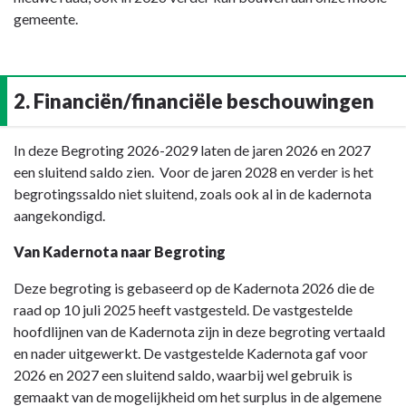
gemeente.
2. Financiën/financiële beschouwingen
Terug
In deze Begroting 2026-2029 laten de jaren 2026 en 2027
naar
een sluitend saldo zien. Voor de jaren 2028 en verder is het
navigatie
begrotingssaldo niet sluitend, zoals ook al in de kadernota
-
aangekondigd.
2.
Van Kadernota naar Begroting
Financiën/financiële
beschouwingen
Deze begroting is gebaseerd op de Kadernota 2026 die de
-
raad op 10 juli 2025 heeft vastgesteld. De vastgestelde
2.
hoofdlijnen van de Kadernota zijn in deze begroting vertaald
Financiën/
en nader uitgewerkt. De vastgestelde Kadernota gaf voor
financiële
2026 en 2027 een sluitend saldo, waarbij wel gebruik is
beschouwingen
gemaakt van de mogelijkheid om het surplus in de algemene