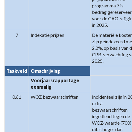
programma 7 is 
bedrag gereserveer
voor de CAO-stijgin
in 2025.
7
Indexatie prijzen
De materiële kosten
zijn geïndexeerd met
2,2%, op basis van d
CPB-verwachting vo
2025.
Taakveld
Omschrijving
Voorjaarsrapportage 
eenmalig
0.61
WOZ bezwaarschriften
Incidenteel zijn in 2
extra 
bezwaarschriften 
ingediend tegen de 
WOZ-waarde (700),
dit is hoger dan 