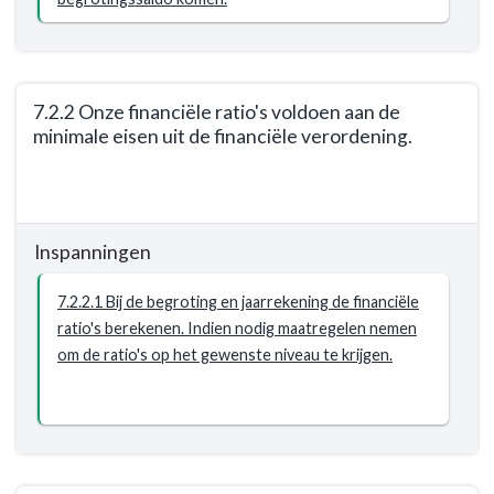
reëel
en
structureel
in
7.2.2 Onze financiële ratio's voldoen aan de
evenwicht.
minimale eisen uit de financiële verordening.
Terug
naar
navigatie
Inspanningen
-
Opgave:
7.2.2.1 Bij de begroting en jaarrekening de financiële
Gezonde
ratio's berekenen. Indien nodig maatregelen nemen
financiën
om de ratio's op het gewenste niveau te krijgen.
-
Resultaat
-
7.2.2
Onze