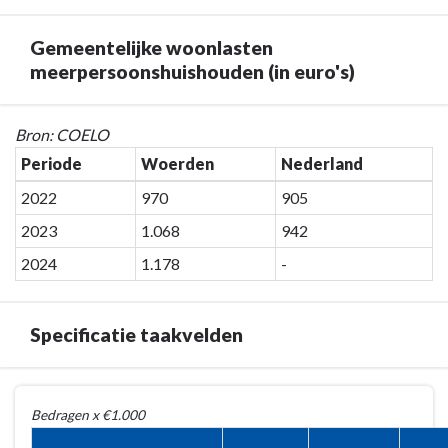
inkomsten
-
Gemeentelijke woonlasten
Gemeentelijke
meerpersoonshuishouden (in euro's)
woonlasten
eenpersoonshuishouden
Terug
(in
Bron: COELO
naar
euro's)
Periode
Woerden
Nederland
navigatie
2022
970
905
-
Programma
2023
1.068
942
7.
2024
1.178
-
Algemene
inkomsten
-
Specificatie taakvelden
Gemeentelijke
woonlasten
Terug
meerpersoonshuishouden
Bedragen x €1.000
naar
(in
navigatie
euro's)