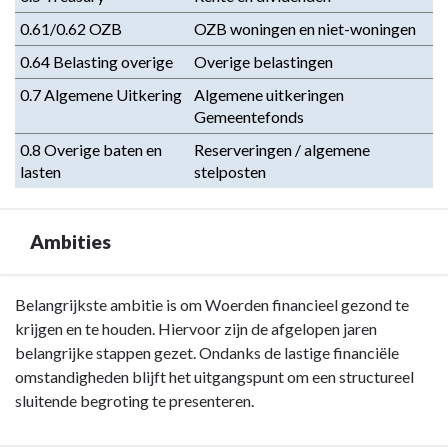
inkomsten
0.61/0.62 OZB
OZB woningen en niet-woningen
-
Omschrijving
0.64 Belasting overige
Overige belastingen
0.7 Algemene Uitkering
Algemene uitkeringen 
Gemeentefonds
0.8 Overige baten en 
Reserveringen / algemene 
lasten
stelposten
Ambities
Terug
Belangrijkste ambitie is om Woerden financieel gezond te
naar
krijgen en te houden. Hiervoor zijn de afgelopen jaren
navigatie
belangrijke stappen gezet. Ondanks de lastige financiële
-
omstandigheden blijft het uitgangspunt om een structureel
Programma
sluitende begroting te presenteren.
7.
Algemene