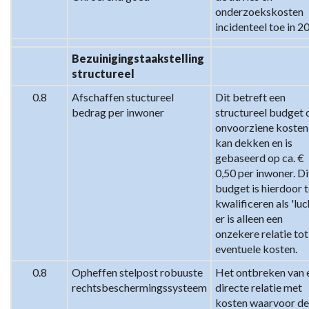
onderzoekskosten 
incidenteel toe in 2
Bezuinigingstaakstelling 
structureel
0.8
Afschaffen stuctureel 
Dit betreft een 
bedrag per inwoner
structureel budget d
onvoorziene kosten 
kan dekken en is 
gebaseerd op ca. € 
0,50 per inwoner. Dit
budget is hierdoor t
kwalificeren als 'lucht
er is alleen een 
onzekere relatie tot 
eventuele kosten.
0.8
Opheffen stelpost robuuste 
Het ontbreken van e
rechtsbeschermingssysteem
directe relatie met 
kosten waarvoor de