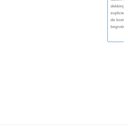
dekkingsb
expliciet
de kosten 
begrotin