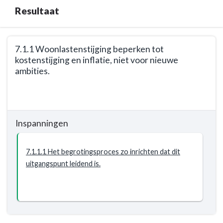
Resultaat
Terug
7.1.1 Woonlastenstijging beperken tot
naar
kostenstijging en inflatie, niet voor nieuwe
navigatie
ambities.
-
Opgave:
Terug
Gezonde
naar
financiën
navigatie
Inspanningen
-
-
Resultaat
Opgave:
Gezonde
7.1.1.1 Het begrotingsproces zo inrichten dat dit
financiën
uitgangspunt leidend is.
-
Resultaat
-
7.1.1
Woonlastenstijging