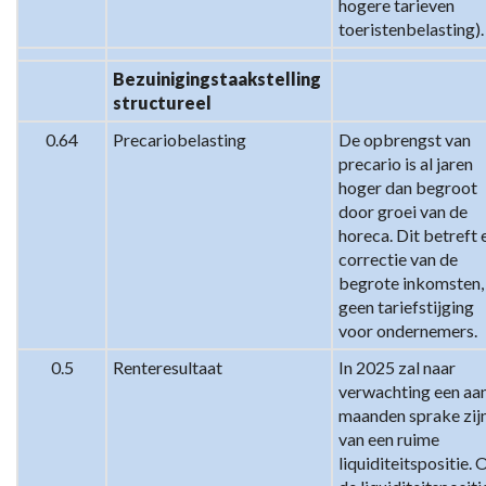
hogere tarieven 
toeristenbelasting).
Bezuinigingstaakstelling 
structureel
0.64
Precariobelasting
De opbrengst van 
precario is al jaren 
hoger dan begroot 
door groei van de 
horeca. Dit betreft e
correctie van de 
begrote inkomsten, 
geen tariefstijging 
voor ondernemers.
0.5
Renteresultaat
In 2025 zal naar 
verwachting een aan
maanden sprake zijn
van een ruime 
liquiditeitspositie. O