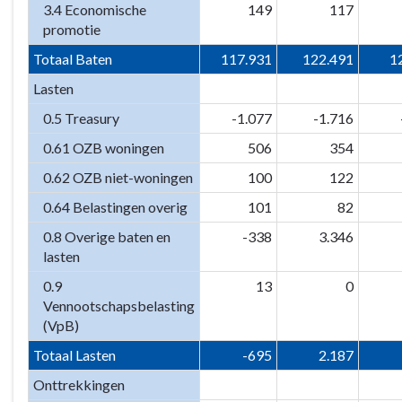
3.4 Economische
149
117
promotie
Totaal Baten
117.931
122.491
1
Lasten
0.5 Treasury
-1.077
-1.716
0.61 OZB woningen
506
354
0.62 OZB niet-woningen
100
122
0.64 Belastingen overig
101
82
0.8 Overige baten en
-338
3.346
lasten
0.9
13
0
Vennootschapsbelasting
(VpB)
Totaal Lasten
-695
2.187
Onttrekkingen