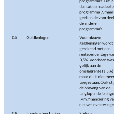
programma's. Dit lei
dus tot een nadeel o
programma 7, maar 
geeft in de voordeel 
de andere 
programma's.
0.5
Geldleningen
Voor nieuwe 
geldleningen wordt 
gerekend met een 
rentepercentage van
3,5%. Voorheen was 
gelijk aan de 
omslagrente (1,5%) 
maar dit is niet meer
toegestaan. Ook stij
de omvang van de 
langlopende leninge
i.v.m. financiering va
nieuwe investeringe
0.8
Loonkostenstijging
Stelpost 