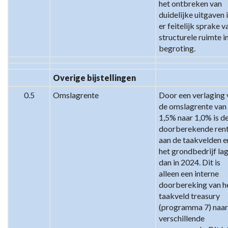
het ontbreken van 
duidelijke uitgaven i
er feitelijk sprake va
structurele ruimte in
begroting.
Overige bijstellingen
0.5
Omslagrente
Door een verlaging 
de omslagrente van 
1,5% naar 1,0% is de
doorberekende rent
aan de taakvelden en
het grondbedrijf lag
dan in 2024. Dit is 
alleen een interne 
doorbereking van he
taakveld treasury 
(programma 7) naar 
verschillende 