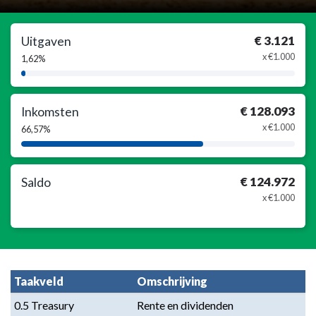
€ 3.121
Uitgaven
x €1.000
1,62%
1,62%
Complete
€ 128.093
Inkomsten
x €1.000
66,57%
66,57%
Complete
€ 124.972
Saldo
x €1.000
Taakveld
Omschrijving
0.5 Treasury
Rente en dividenden