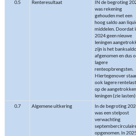
0.5
Renteresultaat
IN de begroting 202
was rekening 
gehouden met een 
hoog saldo aan liqui
middelen. Doordat i
2024 geen nieuwe 
leningen aangetrokk
zijn is het banksaldo
afgenomen en dus o
lagere 
renteopbrengsten. 
Hiertegenover staan
ook lagere rentelast
op de aangetrokken
leningen (zie lasten)
0.7
Algemene uitkering
In de begroting 202
was een stelpost 
verwachting 
septembercirculaire
opgenomen. In 2025 