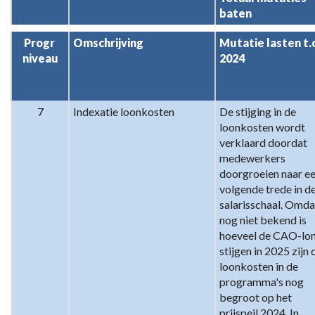
baten
Progr 
Omschrijving
Mutatie lasten t.o.
niveau
2024
7
Indexatie loonkosten
De stijging in de 
loonkosten wordt 
verklaard doordat 
medewerkers 
doorgroeien naar ee
volgende trede in de
salarisschaal. Omdat
nog niet bekend is 
hoeveel de CAO-lon
stijgen in 2025 zijn d
loonkosten in de 
programma's nog 
begroot op het 
prijspeil 2024. In 