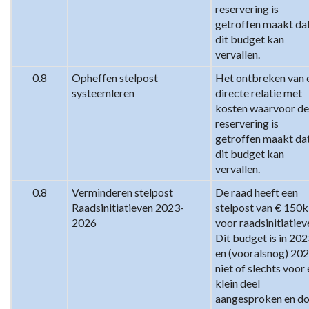
reservering is 
getroffen maakt dat
dit budget kan 
vervallen.
0.8
Opheffen stelpost 
Het ontbreken van e
systeemleren
directe relatie met 
kosten waarvoor de
reservering is 
getroffen maakt dat
dit budget kan 
vervallen.
0.8
Verminderen stelpost 
De raad heeft een 
Raadsinitiatieven 2023-
stelpost van € 150k 
2026
voor raadsinitiatieve
Dit budget is in 202
en (vooralsnog) 202
niet of slechts voor 
klein deel 
aangesproken en do