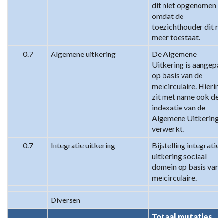
dit niet opgenomen 
omdat de 
toezichthouder dit n
meer toestaat.
0.7
Algemene uitkering
De Algemene 
Uitkering is aangepa
op basis van de 
meicirculaire. Hierin
zit met name ook de
indexatie van de 
Algemene Uitkering
verwerkt.
0.7
Integratie uitkering
Bijstelling integratie
uitkering sociaal 
domein op basis van
meicirculaire.
Diversen
Totaal mutaties 