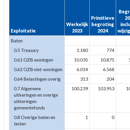
-
Begr
Programma
Primitieve
20
7.
Werkelijk
begroting
incl
Algemene
Exploitatie
2023
2024
wijzi
inkomsten
Baten
-
Specificatie
0.5 Treasury
1.180
774
taakvelden
0.61 OZB woningen
10.035
10.875
0.62 OZB niet-woningen
6.014
6.568
0.64 Belastingen overig
313
204
0.7 Algemene
100.239
103.953
1
uitkeringen en overige
uitkeringen
gemeentefonds
0.8 Overige baten en
1
0
lasten