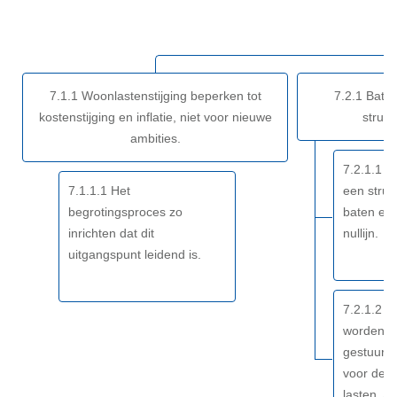
navigatie
-
Opgave:
Gezonde
7.1.1 Woonlastenstijging beperken tot
7.2.1 Baten
financiën
kostenstijging en inflatie, niet voor nieuwe
struct
-
ambities.
Resultaat
7.2.1.1 B
7.1.1.1 Het
een struc
begrotingsproces zo
baten en 
inrichten dat dit
nullijn.
uitgangspunt leidend is.
7.2.1.2 N
worden al
gestuurd 
voor de e
lasten. A