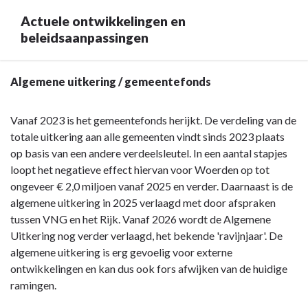
inkomsten
Actuele ontwikkelingen en
-
beleidsaanpassingen
Ambities
Terug
Algemene uitkering / gemeentefonds
naar
navigatie
Vanaf 2023 is het gemeentefonds herijkt. De verdeling van de
-
totale uitkering aan alle gemeenten vindt sinds 2023 plaats
Programma
op basis van een andere verdeelsleutel. In een aantal stapjes
7.
loopt het negatieve effect hiervan voor Woerden op tot
Algemene
ongeveer € 2,0 miljoen vanaf 2025 en verder. Daarnaast is de
inkomsten
algemene uitkering in 2025 verlaagd met door afspraken
-
tussen VNG en het Rijk. Vanaf 2026 wordt de Algemene
Actuele
Uitkering nog verder verlaagd, het bekende 'ravijnjaar'. De
ontwikkelingen
algemene uitkering is erg gevoelig voor externe
en
ontwikkelingen en kan dus ook fors afwijken van de huidige
beleidsaanpassingen
ramingen.