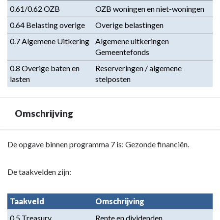
0.61/0.62 OZB
OZB woningen en niet-woningen
0.64 Belasting overige
Overige belastingen
0.7 Algemene Uitkering
Algemene uitkeringen 
Gemeentefonds
0.8 Overige baten en 
Reserveringen / algemene 
lasten
stelposten
Omschrijving
Terug
De opgave binnen programma 7 is: Gezonde financiën.
naar
navigatie
De taakvelden zijn:
-
Programma
Taakveld
Omschrijving
7.
Algemene
0.5 Treasury
Rente en dividenden