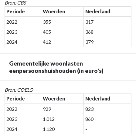
Terug
Bron: CBS
naar
Periode
Woerden
Nederland
navigatie
2022
355
317
-
Programma
2023
405
368
7.
2024
412
379
Algemene
inkomsten
-
Gemeentelijke woonlasten
Gemiddelde
eenpersoonshuishouden (in euro's)
WOZ-
waarde
Terug
(duizend
Bron: COELO
naar
euro)
Periode
Woerden
Nederland
navigatie
2022
929
823
-
Programma
2023
1.012
860
7.
2024
1.120
-
Algemene