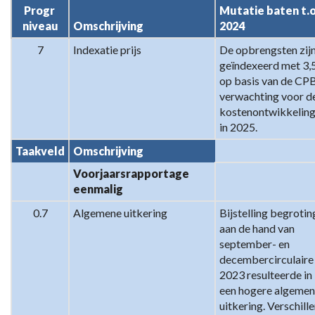
Programma
Progr 
Mutatie baten t.o.
7.
niveau
Omschrijving
2024
Algemene
7
Indexatie prijs
De opbrengsten zijn
inkomsten
geïndexeerd met 3,5
-
op basis van de CP
Verschillenanalyse
verwachting voor de
2024
kostenontwikkeling
-
in 2025.
2025
Taakveld
Omschrijving
Voorjaarsrapportage 
eenmalig
0.7
Algemene uitkering
Bijstelling begroting
aan de hand van 
september- en 
decembercirculaire 
2023 resulteerde in 
een hogere algemen
uitkering. Verschille