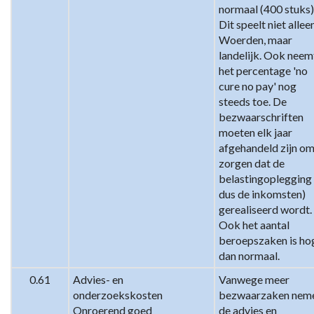
normaal (400 stuks).
Dit speelt niet alleen
Woerden, maar 
landelijk. Ook neemt
het percentage 'no 
cure no pay' nog 
steeds toe. De 
bezwaarschriften 
moeten elk jaar 
afgehandeld zijn om 
zorgen dat de 
belastingoplegging 
dus de inkomsten) 
gerealiseerd wordt. 
Ook het aantal 
beroepszaken is hog
dan normaal.
0.61
Advies- en 
Vanwege meer 
onderzoekskosten 
bezwaarzaken neme
Onroerend goed
de advies en 