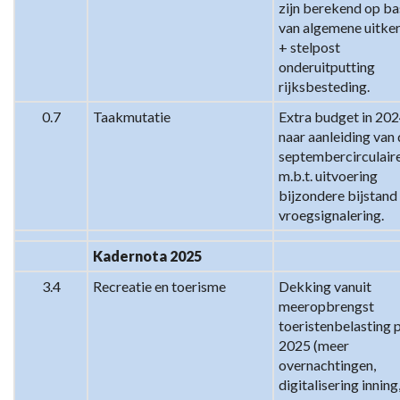
zijn berekend op bas
van algemene uitker
+ stelpost 
onderuitputting 
rijksbesteding.
0.7
Taakmutatie
Extra budget in 202
naar aanleiding van 
septembercirculaire
m.b.t. uitvoering 
bijzondere bijstand 
vroegsignalering.
Kadernota 2025
3.4
Recreatie en toerisme
Dekking vanuit 
meeropbrengst 
toeristenbelasting p
2025 (meer 
overnachtingen, 
digitalisering inning,