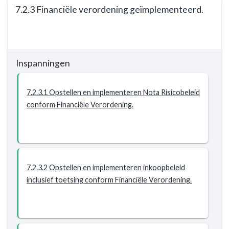
financiële
7.2.3 Financiële verordening geïmplementeerd.
ratio's
voldoen
Terug
aan
naar
de
navigatie
minimale
Inspanningen
-
eisen
Opgave:
uit
Gezonde
7.2.3.1 Opstellen en implementeren Nota Risicobeleid
de
financiën
conform Financiële Verordening.
financiële
-
verordening.
Resultaat
-
7.2.3
Financiële
7.2.3.2 Opstellen en implementeren inkoopbeleid
verordening
inclusief toetsing conform Financiële Verordening.
geïmplementeerd.