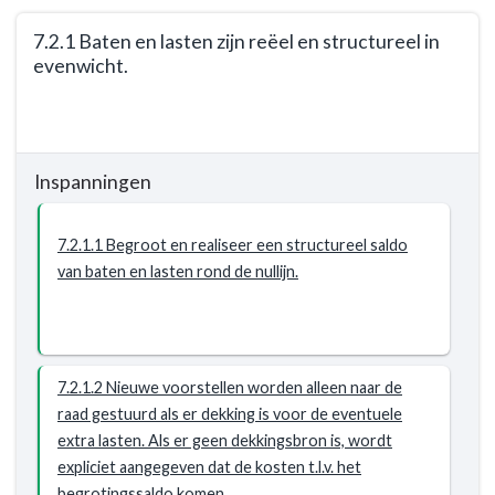
beperken
7.2.1 Baten en lasten zijn reëel en structureel in
tot
evenwicht.
kostenstijging
en
Terug
inflatie,
naar
niet
navigatie
voor
Inspanningen
-
nieuwe
Opgave:
ambities.
Gezonde
7.2.1.1 Begroot en realiseer een structureel saldo
financiën
van baten en lasten rond de nullijn.
-
Resultaat
-
7.2.1
7.2.1.2 Nieuwe voorstellen worden alleen naar de
Baten
raad gestuurd als er dekking is voor de eventuele
en
extra lasten. Als er geen dekkingsbron is, wordt
lasten
expliciet aangegeven dat de kosten t.l.v. het
zijn
begrotingssaldo komen.