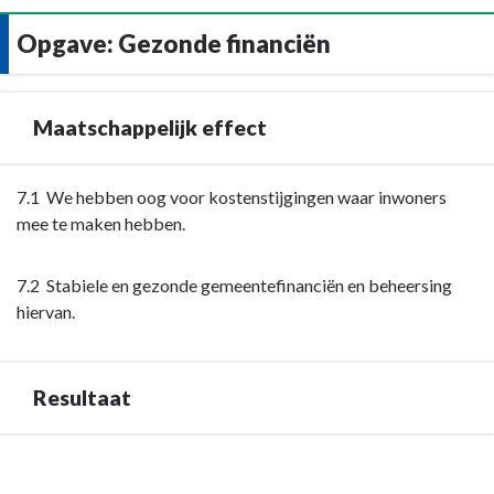
Opgave: Gezonde financiën
Maatschappelijk effect
Terug
7.1 We hebben oog voor kostenstijgingen waar inwoners
naar
mee te maken hebben.
navigatie
-
7.2 Stabiele en gezonde gemeentefinanciën en beheersing
Opgave:
hiervan.
Gezonde
financiën
-
Resultaat
Maatschappelijk
effect
Terug
naar