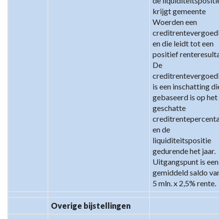
de liquiditeitspositie
krijgt gemeente 
Woerden een 
creditrentevergoedi
en die leidt tot een 
positief renteresulta
De 
creditrentevergoedi
is een inschatting die
gebaseerd is op het 
geschatte 
creditrentepercenta
en de 
liquiditeitspositie 
gedurende het jaar. 
Uitgangspunt is een 
gemiddeld saldo van
5 mln. x 2,5% rente.
Overige bijstellingen