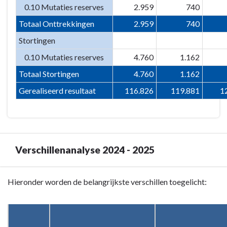
0.10 Mutaties reserves
2.959
740
Totaal Onttrekkingen
2.959
740
Stortingen
0.10 Mutaties reserves
4.760
1.162
Totaal Stortingen
4.760
1.162
Gerealiseerd resultaat
116.826
119.881
1
Verschillenanalyse 2024 - 2025
Terug
Hieronder worden de belangrijkste verschillen toegelicht:
naar
navigatie
-