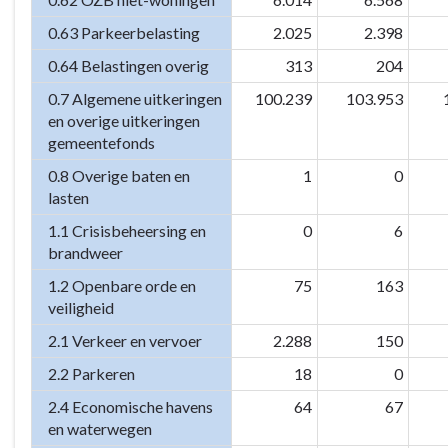
0.63 Parkeerbelasting
2.025
2.398
0.64 Belastingen overig
313
204
0.7 Algemene uitkeringen
100.239
103.953
en overige uitkeringen
gemeentefonds
0.8 Overige baten en
1
0
lasten
1.1 Crisisbeheersing en
0
6
brandweer
1.2 Openbare orde en
75
163
veiligheid
2.1 Verkeer en vervoer
2.288
150
2.2 Parkeren
18
0
2.4 Economische havens
64
67
en waterwegen