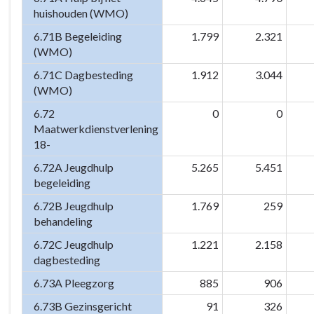
huishouden (WMO)
6.71B Begeleiding
1.799
2.321
(WMO)
6.71C Dagbesteding
1.912
3.044
(WMO)
6.72
0
0
Maatwerkdienstverlening
18-
6.72A Jeugdhulp
5.265
5.451
begeleiding
6.72B Jeugdhulp
1.769
259
behandeling
6.72C Jeugdhulp
1.221
2.158
dagbesteding
6.73A Pleegzorg
885
906
6.73B Gezinsgericht
91
326