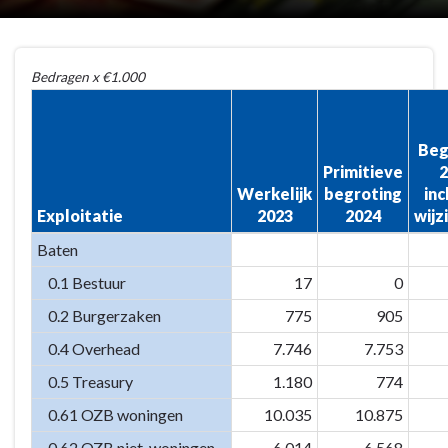
Terug
Bedragen x €1.000
naar
navigatie
-
Beg
13
Primitieve
2
Overzicht
Werkelijk
begroting
inc
op
Exploitatie
2023
2024
wijz
taakvelden
Baten
-
Overzicht
0.1 Bestuur
17
0
op
0.2 Burgerzaken
775
905
taakvelden
0.4 Overhead
7.746
7.753
0.5 Treasury
1.180
774
0.61 OZB woningen
10.035
10.875
0.62 OZB niet-woningen
6.014
6.568