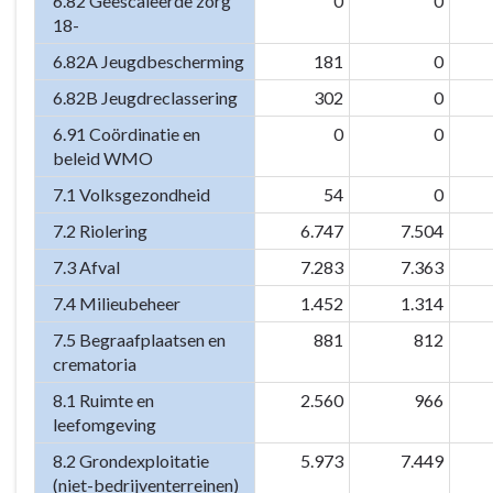
6.82 Geëscaleerde zorg
0
0
18-
6.82A Jeugdbescherming
181
0
6.82B Jeugdreclassering
302
0
6.91 Coördinatie en
0
0
beleid WMO
7.1 Volksgezondheid
54
0
7.2 Riolering
6.747
7.504
7.3 Afval
7.283
7.363
7.4 Milieubeheer
1.452
1.314
7.5 Begraafplaatsen en
881
812
crematoria
8.1 Ruimte en
2.560
966
leefomgeving
8.2 Grondexploitatie
5.973
7.449
(niet-bedrijventerreinen)