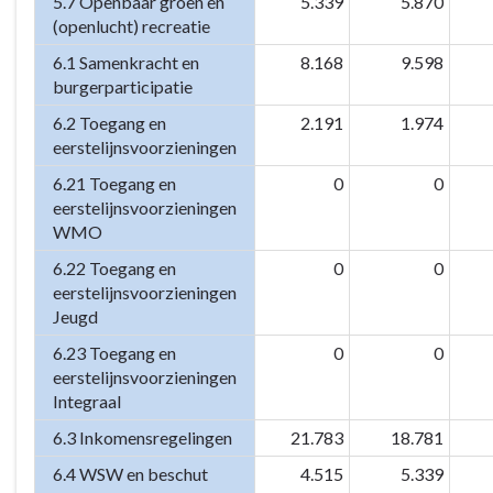
5.7 Openbaar groen en
5.339
5.870
(openlucht) recreatie
6.1 Samenkracht en
8.168
9.598
burgerparticipatie
6.2 Toegang en
2.191
1.974
eerstelijnsvoorzieningen
6.21 Toegang en
0
0
eerstelijnsvoorzieningen
WMO
6.22 Toegang en
0
0
eerstelijnsvoorzieningen
Jeugd
6.23 Toegang en
0
0
eerstelijnsvoorzieningen
Integraal
6.3 Inkomensregelingen
21.783
18.781
6.4 WSW en beschut
4.515
5.339