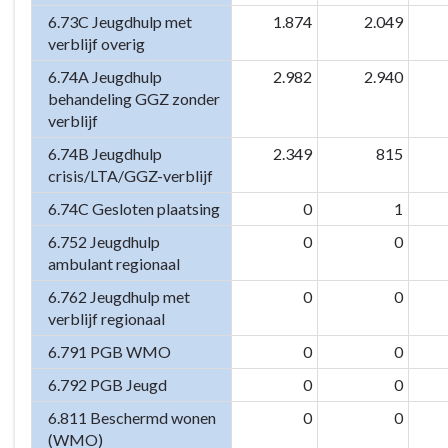
6.73C Jeugdhulp met
1.874
2.049
verblijf overig
6.74A Jeugdhulp
2.982
2.940
behandeling GGZ zonder
verblijf
6.74B Jeugdhulp
2.349
815
crisis/LTA/GGZ-verblijf
6.74C Gesloten plaatsing
0
1
6.752 Jeugdhulp
0
0
ambulant regionaal
6.762 Jeugdhulp met
0
0
verblijf regionaal
6.791 PGB WMO
0
0
6.792 PGB Jeugd
0
0
6.811 Beschermd wonen
0
0
(WMO)