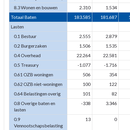
8.3 Wonen en bouwen
2.310
1.534
Totaal Baten
183.585
181.687
Lasten
0.1 Bestuur
2.555
2.879
0.2 Burgerzaken
1.506
1.535
0.4 Overhead
22.264
22.581
0.5 Treasury
-1.077
-1.716
0.61 OZB woningen
506
354
0.62 OZB niet-woningen
100
122
0.64 Belastingen overig
101
82
0.8 Overige baten en
-338
3.346
lasten
0.9
13
0
Vennootschapsbelasting