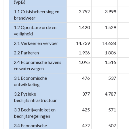
(VpB)
1.1 Crisisbeheersing en
3.752
3.999
brandweer
1.2 Openbare orde en
1.420
1.529
veiligheid
2.1 Verkeer en vervoer
14.739
14.638
2.2 Parkeren
1.936
1.806
2.4 Economische havens
1.095
1.516
en waterwegen
3.1 Economische
476
537
ontwikkeling
3.2 Fysieke
377
4.787
bedrijfsinfrastructuur
3.3 Bedrijvenloket en
425
571
bedrijfsregelingen
3.4 Economische
472
507