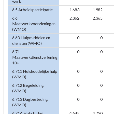
werk
6.5 Arbeidsparticipatie
1.683
1.982
6.6
2.362
2.365
Maatwerkvoorzieningen
(WMO)
6.60 Hulpmiddelen en
0
0
diensten (WMO)
6.71
0
0
Maatwerkdienstverlening
18+
6.711 Huishoudelijke hulp
0
0
(WMO)
6.712 Begeleiding
0
0
(WMO)
6.713 Dagbesteding
0
0
(WMO)
6.71A Hulp bij het
4.645
4.790