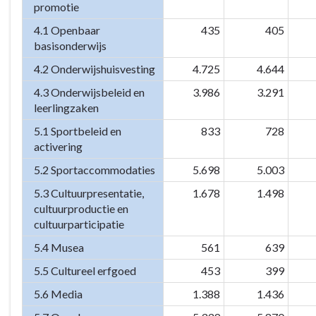
promotie
4.1 Openbaar
435
405
basisonderwijs
4.2 Onderwijshuisvesting
4.725
4.644
4.3 Onderwijsbeleid en
3.986
3.291
leerlingzaken
5.1 Sportbeleid en
833
728
activering
5.2 Sportaccommodaties
5.698
5.003
5.3 Cultuurpresentatie,
1.678
1.498
cultuurproductie en
cultuurparticipatie
5.4 Musea
561
639
5.5 Cultureel erfgoed
453
399
5.6 Media
1.388
1.436