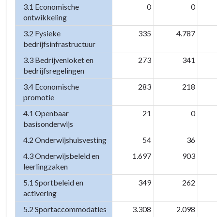
3.1 Economische
0
0
ontwikkeling
3.2 Fysieke
335
4.787
bedrijfsinfrastructuur
3.3 Bedrijvenloket en
273
341
bedrijfsregelingen
3.4 Economische
283
218
promotie
4.1 Openbaar
21
0
basisonderwijs
4.2 Onderwijshuisvesting
54
36
4.3 Onderwijsbeleid en
1.697
903
leerlingzaken
5.1 Sportbeleid en
349
262
activering
5.2 Sportaccommodaties
3.308
2.098