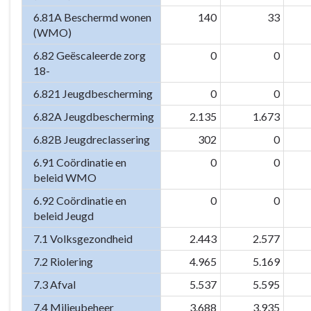
6.81A Beschermd wonen
140
33
(WMO)
6.82 Geëscaleerde zorg
0
0
18-
6.821 Jeugdbescherming
0
0
6.82A Jeugdbescherming
2.135
1.673
6.82B Jeugdreclassering
302
0
6.91 Coördinatie en
0
0
beleid WMO
6.92 Coördinatie en
0
0
beleid Jeugd
7.1 Volksgezondheid
2.443
2.577
7.2 Riolering
4.965
5.169
7.3 Afval
5.537
5.595
7.4 Milieubeheer
3.688
3.935