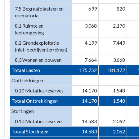
7.5 Begraafplaatsen en
699
820
crematoria
8.1 Ruimte en
3.068
2.170
leefomgeving
8.2 Grondexploitatie
4.199
7.449
(niet-bedrijventerreinen)
8.3 Wonen en bouwen
7.664
3.668
Totaal Lasten
175.752
181.172
Onttrekkingen
0.10 Mutaties reserves
14.170
1.548
Totaal Onttrekkingen
14.170
1.548
Stortingen
0.10 Mutaties reserves
14.583
2.062
Totaal Stortingen
14.583
2.062