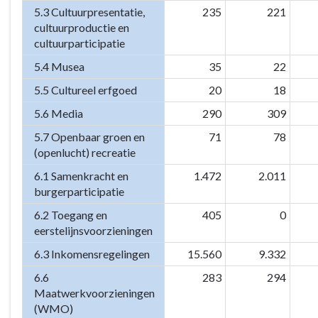
5.3 Cultuurpresentatie,
235
221
cultuurproductie en
cultuurparticipatie
5.4 Musea
35
22
5.5 Cultureel erfgoed
20
18
5.6 Media
290
309
5.7 Openbaar groen en
71
78
(openlucht) recreatie
6.1 Samenkracht en
1.472
2.011
burgerparticipatie
6.2 Toegang en
405
0
eerstelijnsvoorzieningen
6.3 Inkomensregelingen
15.560
9.332
6.6
283
294
Maatwerkvoorzieningen
(WMO)