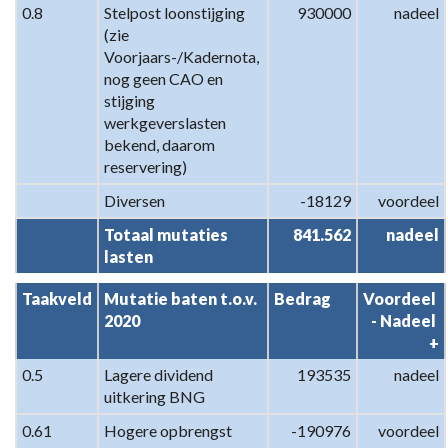
0.8
Stelpost loonstijging 
930000
nadeel
(zie 
Voorjaars-/Kadernota, 
nog geen CAO en 
stijging 
werkgeverslasten 
bekend, daarom 
reservering)
Diversen
-18129
voordeel
Totaal mutaties 
841.562
nadeel
lasten
Taakveld
Mutatie baten t.o.v. 
Bedrag
Voordeel 
2020
- Nadeel 
+
0.5
Lagere dividend 
193535
nadeel
uitkering BNG
0.61
Hogere opbrengst 
-190976
voordeel