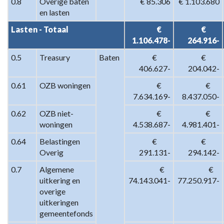
0.8
Overige baten 
€ 85.306
€ 1.103.680
en lasten
Lasten - Totaal
 €      
 €         
1.106.478-
264.916-
0.5
Treasury
Baten
 €         
 €         
406.627-
204.042-
0.61
OZB woningen
 €      
 €      
7.634.169-
8.437.050-
0.62
OZB niet-
 €      
 €      
woningen
4.538.687-
4.981.401-
0.64
Belastingen 
 €         
 €         
Overig
291.131-
294.142-
0.7
Algemene 
 €    
 €    
uitkering en 
74.143.041-
77.250.917-
overige 
uitkeringen 
gemeentefonds