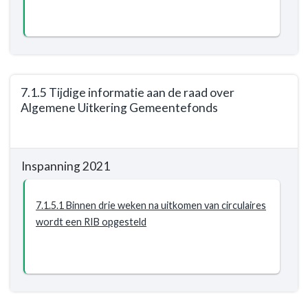
7.1.5 Tijdige informatie aan de raad over
Algemene Uitkering Gemeentefonds
Terug
naar
Inspanning 2021
navigatie
-
Programma
7.1.5.1 Binnen drie weken na uitkomen van circulaires
7.
wordt een RIB opgesteld
Algemene
inkomsten
-
Resultaat
-