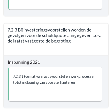
Financiële
Sturing
wordt
nageleefd
en
7.2.3 Bij investeringsvoorstellen worden de
gevolgen voor de schuldquote aangegeven t.o.v.
gehandhaafd
de laatst vastgestelde begroting
Terug
naar
Inspanning 2021
navigatie
-
Programma
7.2.3.1 Format van raadsvoorstel en werkprocessen
7.
totstandkoming van voorstel hanteren
Algemene
inkomsten
-
Resultaat
-