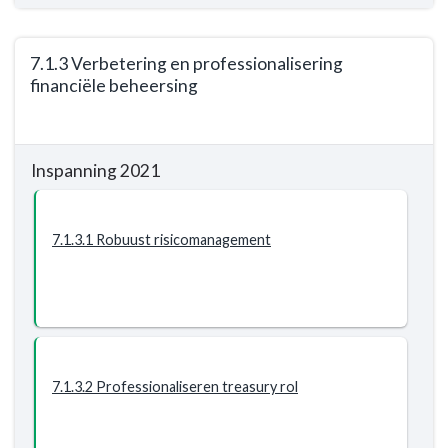
7.1.3 Verbetering en professionalisering
financiële beheersing
Terug
naar
Inspanning 2021
navigatie
-
Programma
7.1.3.1 Robuust risicomanagement
7.
Algemene
inkomsten
-
Resultaat
-
7.1.3
7.1.3.2 Professionaliseren treasury rol
Verbetering
en