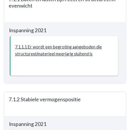
naar
evenwicht
navigatie
-
Terug
Programma
naar
7.
Inspanning 2021
navigatie
Algemene
-
inkomsten
Programma
7.1.1.1 Er wordt een begroting aangeboden die
-
7.
structureel/materieel meerjarig sluitend is
Resultaat
Algemene
inkomsten
-
Resultaat
-
7.1.1
7.1.2 Stabiele vermogenspositie
Baten
en
Terug
lasten
naar
zijn
Inspanning 2021
navigatie
reëel