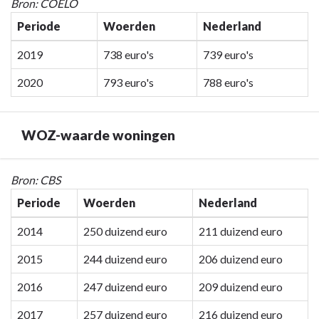
Terug
Bron: COELO
naar
Periode
Woerden
Nederland
navigatie
-
2019
738 euro's
739 euro's
Programma
2020
793 euro's
788 euro's
7.
Algemene
inkomsten
WOZ-waarde woningen
-
Woonlasten
meerpersoonshuishouden
Terug
Bron: CBS
naar
Periode
Woerden
Nederland
navigatie
-
2014
250 duizend euro
211 duizend euro
Programma
2015
244 duizend euro
206 duizend euro
7.
Algemene
2016
247 duizend euro
209 duizend euro
inkomsten
2017
257 duizend euro
216 duizend euro
-