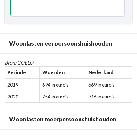
inkomsten
-
Resultaat
-
7.2.6
Controle
Woonlasten eenpersoonshuishouden
op
uitvoering
Terug
Bron: COELO
besluiten
naar
raad
Periode
Woerden
Nederland
navigatie
-
2019
694 in euro's
669 in euro's
Programma
2020
754 in euro's
716 in euro's
7.
Algemene
inkomsten
Woonlasten meerpersoonshuishouden
-
Woonlasten
eenpersoonshuishouden