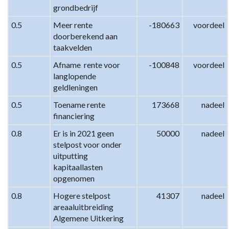
grondbedrijf
-
Verschillenanalyse
0.5
Meer rente 
-180663
voordeel
doorberekend aan 
2020
taakvelden
-
2021
0.5
Afname  rente voor 
-100848
voordeel
langlopende 
geldleningen
0.5
Toename rente 
173668
nadeel
financiering
0.8
Er is in 2021 geen 
50000
nadeel
stelpost voor onder 
uitputting 
kapitaallasten 
opgenomen
0.8
Hogere stelpost 
41307
nadeel
areaaluitbreiding 
Algemene Uitkering