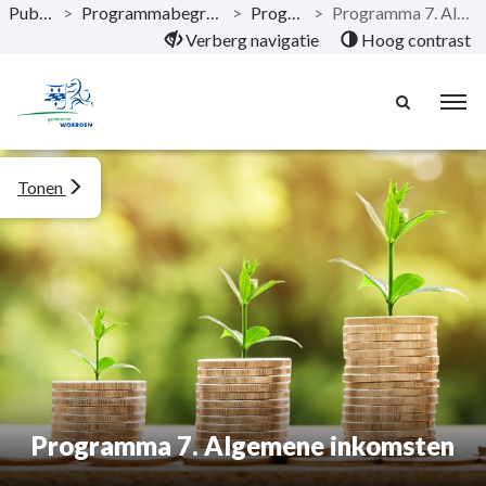
Publicaties
>
Programmabegroting 2021 - 2024
>
Programma's
>
Programma 7. Algemene inkomsten
Naar hoofdinhoud
Verberg navigatie
Hoog contrast
Tonen
Programma 7. Algemene inkomsten