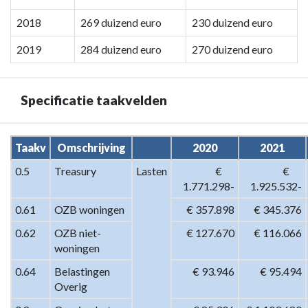
WOZ-
2018
269 duizend euro
230 duizend euro
waarde
woningen
2019
284 duizend euro
270 duizend euro
Specificatie taakvelden
Terug
Taakv
Omschrijving
2020
2021
naar
0.5
Treasury
Lasten
 €      
 €      
navigatie
1.771.298-
1.925.532-
-
Programma
0.61
OZB woningen
€ 357.898
€ 345.376
7.
0.62
OZB niet-
€ 127.670
€ 116.066
Algemene
woningen
inkomsten
0.64
Belastingen 
€ 93.946
€ 95.494
-
Overig
Specificatie
taakvelden