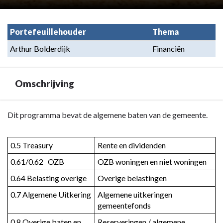
Portefeuillehouder
Thema
Arthur Bolderdijk
Financiën
Omschrijving
Terug
Dit programma bevat de algemene baten van de gemeente.
naar
navigatie
0.5 Treasury
Rente en dividenden
-
0.61/0.62   OZB
OZB woningen en niet woningen
Programma
7.
0.64 Belasting overige
Overige belastingen
Algemene
0.7 Algemene Uitkering
Algemene uitkeringen 
inkomsten
gemeentefonds
-
Omschrijving
0.8 Overige baten en 
Reserveringen / algemene 