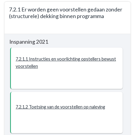
7.1.5
7.2.1 Er worden geen voorstellen gedaan zonder
Tijdige
(structurele) dekking binnen programma
informatie
aan
Terug
de
naar
raad
Inspanning 2021
navigatie
over
-
Algemene
Programma
7.2.1.1 Instructies en voorlichting opstellers bewust
Uitkering
7.
voorstellen
Gemeentefonds
Algemene
inkomsten
-
Resultaat
-
7.2.1
7.2.1.2 Toetsing van de voorstellen op naleving
Er
worden
geen