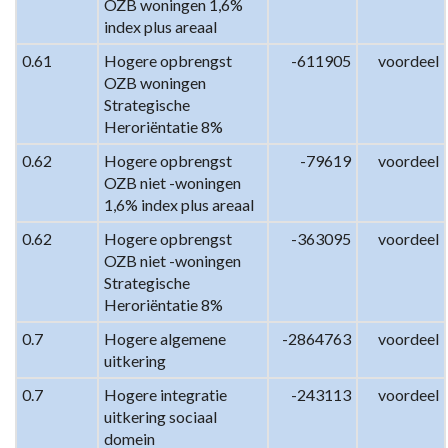
OZB woningen 1,6% 
index plus areaal
0.61
Hogere opbrengst 
-611905
voordeel
OZB woningen 
Strategische 
Heroriëntatie 8%
0.62
Hogere opbrengst 
-79619
voordeel
OZB niet -woningen 
1,6% index plus areaal
0.62
Hogere opbrengst 
-363095
voordeel
OZB niet -woningen 
Strategische 
Heroriëntatie 8%
0.7
Hogere algemene 
-2864763
voordeel
uitkering
0.7
Hogere integratie 
-243113
voordeel
uitkering sociaal 
domein