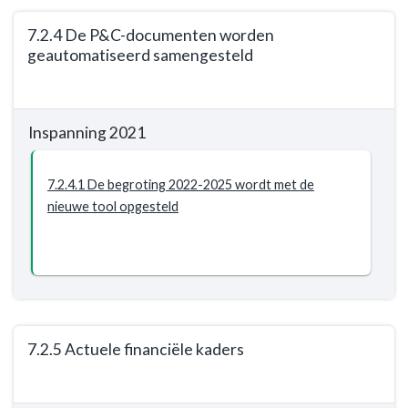
7.2.3
7.2.4 De P&C-documenten worden
Bij
geautomatiseerd samengesteld
investeringsvoorstellen
worden
Terug
de
naar
gevolgen
Inspanning 2021
navigatie
voor
-
de
Programma
7.2.4.1 De begroting 2022-2025 wordt met de
schuldquote
7.
nieuwe tool opgesteld
aangegeven
Algemene
t.o.v.
inkomsten
de
-
laatst
Resultaat
vastgestelde
-
begroting
7.2.4
7.2.5 Actuele financiële kaders
De
P&C-
Terug
documenten
naar