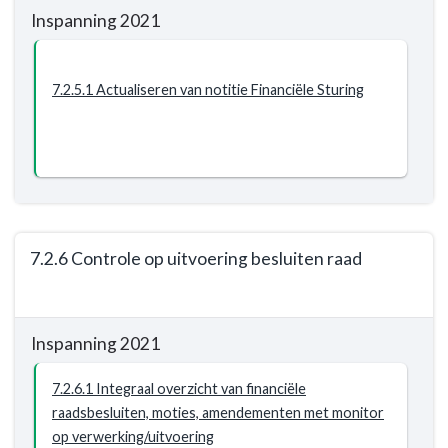
worden
Inspanning 2021
navigatie
geautomatiseerd
-
samengesteld
Programma
7.2.5.1 Actualiseren van notitie Financiële Sturing
7.
Algemene
inkomsten
-
Resultaat
-
7.2.5
7.2.6 Controle op uitvoering besluiten raad
Actuele
financiële
Terug
kaders
naar
Inspanning 2021
navigatie
-
7.2.6.1 Integraal overzicht van financiële
Programma
raadsbesluiten, moties, amendementen met monitor
7.
op verwerking/uitvoering
Algemene