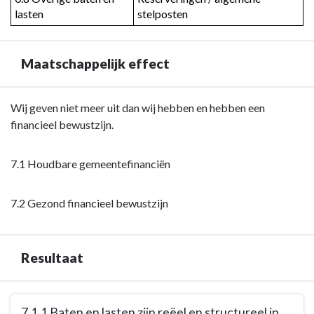
lasten
stelposten
Maatschappelijk effect
Terug
Wij geven niet meer uit dan wij hebben en hebben een
naar
financieel bewustzijn.
navigatie
-
7.1 Houdbare gemeentefinanciën
Programma
7.
7.2 Gezond financieel bewustzijn
Algemene
inkomsten
-
Resultaat
Maatschappelijk
effect
Terug
7.1.1 Baten en lasten zijn reëel en structureel in