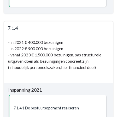
professionalisering
financiële
beheersing
7.1.4
Terug
- in 2021 € 400.000 bezuinigen
naar
- in 2022 € 900.000 bezuinigen
navigatie
- vanaf 2023 € 1.500.000 bezuinigen, pas structurele
-
uitgaven doen als bezuinigingen concreet zijn
Programma
(inhoudelijk personeelszaken, hier financieel deel)
7.
Algemene
inkomsten
-
Inspanning 2021
Resultaat
-
7.1.4
7.1.4.1 De bestuursopdracht realiseren