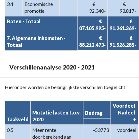
3.4
Economische 
 €           
 €           
promotie
92.340-
93.817-
Baten - Totaal
 €    
 €    
87.105.995-
91.261.369-
7. Algemene inkomsten - 
 €    
 €    
Totaal
88.212.473-
91.526.285-
Verschillenanalyse 2020 - 2021
Terug
Hieronder worden de belangrijkste verschillen toegelicht:
naar
navigatie
Voordeel 
-
Mutatie lasten t.o.v. 
- Nadeel 
Bedrag
Programma
Taakveld
2020
+
7.
0.5
Meer rente 
-53773
voordeel
Algemene
doorberekend aan 
inkomsten