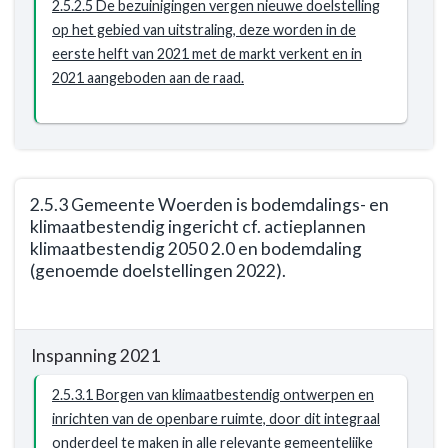
2.5.2.5 De bezuinigingen vergen nieuwe doelstelling
op het gebied van uitstraling, deze worden in de
eerste helft van 2021 met de markt verkent en in
2021 aangeboden aan de raad.
2.5.3 Gemeente Woerden is bodemdalings- en
klimaatbestendig ingericht cf. actieplannen
klimaatbestendig 2050 2.0 en bodemdaling
(genoemde doelstellingen 2022).
Terug
naar
Inspanning 2021
navigatie
-
2.5.3.1 Borgen van klimaatbestendig ontwerpen en
Opgave:
inrichten van de openbare ruimte, door dit integraal
De
onderdeel te maken in alle relevante gemeentelijke