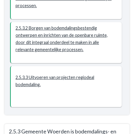
openbare
processen.
ruimte
wordt
sober
2.5.3.2 Borgen van bodemdalingsbestendig
en
ontwerpen en inrichten van de openbare ruimte,
doelmatig
door dit integraal onderdeel te maken in alle
onderhouden
relevante gemeentelijke processen.
-
Resultaat
-
2.5.3
2.5.3.3 Uitvoeren van projecten regiodeal
Gemeente
bodemdaling.
Woerden
is
bodemdalings-
en
klimaatbestendig
ingericht
cf.
2.5.3 Gemeente Woerden is bodemdalings- en