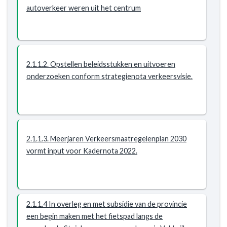
autoverkeer weren uit het centrum
-
veilig,
Resultaat
leefbaar
en
bereikbaar
-
2.1.1.2. Opstellen beleidsstukken en uitvoeren
Resultaat
onderzoeken conform strategienota verkeersvisie.
-
2.1.1.
Het
Meerjaren
Verkeersmaatregelenplan
2.1.1.3. Meerjaren Verkeersmaatregelenplan 2030
geeft
vormt input voor Kadernota 2022.
aan
welke
maatregelen
benodigd
zijn
2.1.1.4 In overleg en met subsidie van de provincie
om
een begin maken met het fietspad langs de