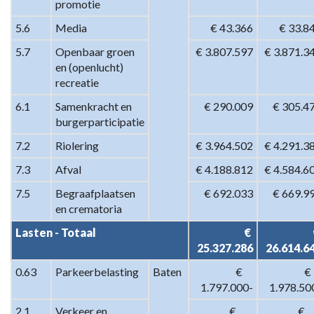
promotie
en
vervoer
5.6
Media
€ 43.366
€ 33.8
-
5.7
Openbaar groen 
€ 3.807.597
€ 3.871.3
Specificatie
en (openlucht) 
taakvelden
recreatie
6.1
Samenkracht en 
€ 290.009
€ 305.4
burgerparticipatie
7.2
Riolering
€ 3.964.502
€ 4.291.3
7.3
Afval
€ 4.188.812
€ 4.584.6
7.5
Begraafplaatsen 
€ 692.033
€ 669.9
en crematoria
Lasten - Totaal
€ 
25.327.286
26.614.6
0.63
Parkeerbelasting
Baten
 €     
 €     
1.797.000-
1.978.50
2.1
Verkeer en 
 €        
 €        