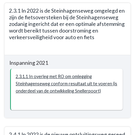
onherroepelijk
Resultaat
besluit
2.3.1 In 2022 is de Steinhagenseweg omgelegd en
-
over
zijn de fietsoversteken bij de Steinhagenseweg
2.2.3
de
zodanig ingericht dat er een optimale afstemming
In
wordt bereikt tussen doorstroming en
aanleg
2021
verkeersveiligheid voor auto en fiets
van
verder
een
uitvoering
Terug
nieuwe
geven
naar
brug
aan
Inspanning 2021
navigatie
over
vastgestelde
-
de
maatregelen
2.3.1.1 In overleg met RO om omlegging
Opgave:
Oude
doorstroming
Steinhagenseweg conform resultaat uit te voeren (is
Woerden
Rijn
Woerden
onderdeel van de ontwikkeling Snellerpoort)
veilig,
en
West
leefbaar
zijn
en
we
bereikbaar
bezig
-
de
Resultaat
procedures
2.4.1 In 2022 is de nieuwe ontsluitingsweg gereed