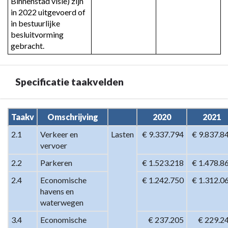
Binnenstad visie) zijn 
in 2022 uitgevoerd of 
in bestuurlijke 
besluitvorming 
gebracht.
Specificatie taakvelden
Terug
Taakv
Omschrijving
2020
2021
naar
2.1
Verkeer en 
Lasten
€ 9.337.794
€ 9.837.8
navigatie
vervoer
-
Programma
2.2
Parkeren
€ 1.523.218
€ 1.478.8
2.
2.4
Economische 
€ 1.242.750
€ 1.312.0
Fysiek
havens en 
beheer
waterwegen
openbare
3.4
Economische 
€ 237.205
€ 229.2
ruimte