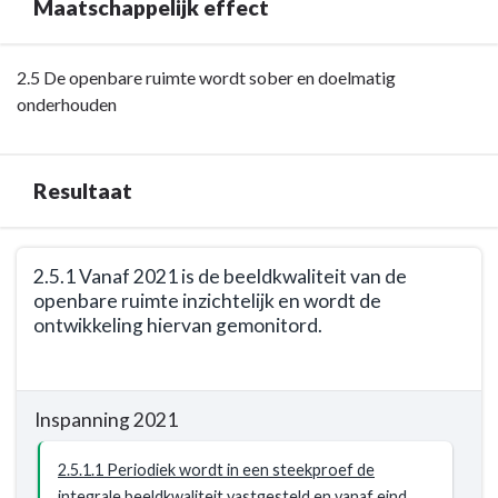
Maatschappelijk effect
een
nieuwe
optimale
ontsluitingsweg
afstemming
gereed
Terug
2.5 De openbare ruimte wordt sober en doelmatig
wordt
naar
onderhouden
bereikt
navigatie
tussen
-
doorstroming
Opgave:
Resultaat
en
De
verkeersveiligheid
openbare
voor
Terug
ruimte
2.5.1 Vanaf 2021 is de beeldkwaliteit van de
auto
naar
wordt
openbare ruimte inzichtelijk en wordt de
en
navigatie
sober
ontwikkeling hiervan gemonitord.
fiets
-
en
Opgave:
Terug
doelmatig
De
naar
onderhouden
Inspanning 2021
openbare
navigatie
-
ruimte
-
Maatschappelijk
2.5.1.1 Periodiek wordt in een steekproef de
wordt
Opgave:
effect
integrale beeldkwaliteit vastgesteld en vanaf eind