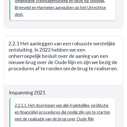
de
omgelegde Steinhagenseweg en deze via Veldwijk,
doelstelling
Breeveld en Harmelen aansluiten op het Utrechtse
te
deel.
bereiken
2.2.1 Het aanleggen van een robuuste westelijke
ontsluiting. In 2022 hebben we een
onherroepelijk besluit over de aanleg van een
nieuwe brug over de Oude Rijn en zijn we bezig de
procedures af te ronden om de brug te realiseren.
Terug
naar
Inspanning 2021
navigatie
-
2.2.1.1. Het doorlopen van alle (ruimtelijke, juridische
Opgave:
en financiële) procedures die nodig zijn om te starten
Woerden
met de realisatie van de brug over Oude Rijn
veilig,
leefbaar