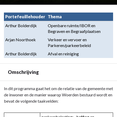
Portefeuillehouder
Thema
Arthur Bolderdijk
Openbare ruimte/IBOR en 
Begraven en Begraafplaatsen
Arjan Noorthoek
Verkeer en vervoer en 
Parkeren/parkeerbeleid
Arthur Bolderdijk
Afval en reiniging
Omschrijving
Terug
In dit programma gaat het om de relatie van de gemeente met
naar
de inwoner en de manier waarop Woerden bestuurd wordt en
navigatie
bevat de volgende taakvelden:
-
Programma
parkeerbelasting: - heffing en 