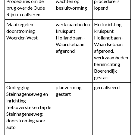
Procedures om de 
wachten op 
procedure is 
-
-
brug over de Oude 
besluitvorming
lopend
Programma
Omvang
Rijn te realiseren.
2.
huishoudelijk
Maatregelen 
werkzaamheden 
Herinrichting 
Fysiek
restafval
doorstroming 
kruispunt 
kruispunt 
beheer
Woerden West
Hollandbaan - 
Hollandbaan - 
openbare
Waardsebaan 
Waardsebaan 
ruimte
afgerond
afgerond, 
en
werkzaamheden 
vervoer
herinrichting 
-
Boerendijk 
Eigen
gestart
indicatoren
Omlegging 
planvorming 
gerealiseerd
Steinhagenseweg en 
gestart
inrichting 
fietsoversteken bij de 
Steinhagenseweg: 
doorstroming voor 
auto