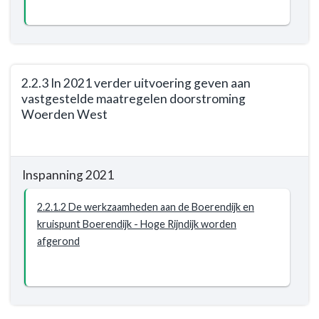
en
bereikbaar
-
Resultaat
2.2.3 In 2021 verder uitvoering geven aan
-
vastgestelde maatregelen doorstroming
2.2.1
Woerden West
Het
aanleggen
Terug
van
naar
een
Inspanning 2021
navigatie
robuuste
-
westelijke
2.2.1.2 De werkzaamheden aan de Boerendijk en
Opgave:
ontsluiting.
kruispunt Boerendijk - Hoge Rijndijk worden
Woerden
In
afgerond
veilig,
2022
leefbaar
hebben
en
we
bereikbaar
een
-