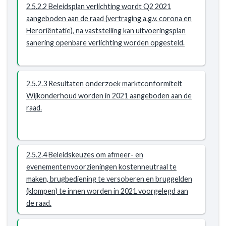
openbare
2.5.2.2 Beleidsplan verlichting wordt Q2 2021
en
ruimte
aangeboden aan de raad (vertraging a.g.v. corona en
doelmatig
inzichtelijk
Heroriëntatie), na vaststelling kan uitvoeringsplan
onderhouden
en
sanering openbare verlichting worden opgesteld.
-
wordt
Resultaat
de
-
ontwikkeling
2.5.2
2.5.2.3 Resultaten onderzoek marktconformiteit
hiervan
In
Wijkonderhoud worden in 2021 aangeboden aan de
gemonitord.
2021
raad.
is
de
basis
voor
2.5.2.4 Beleidskeuzes om afmeer- en
een
evenementenvoorzieningen kostenneutraal te
betaalbare
maken, brugbediening te versoberen en bruggelden
openbare
(klompen) te innen worden in 2021 voorgelegd aan
ruimte
de raad.
gelegd.