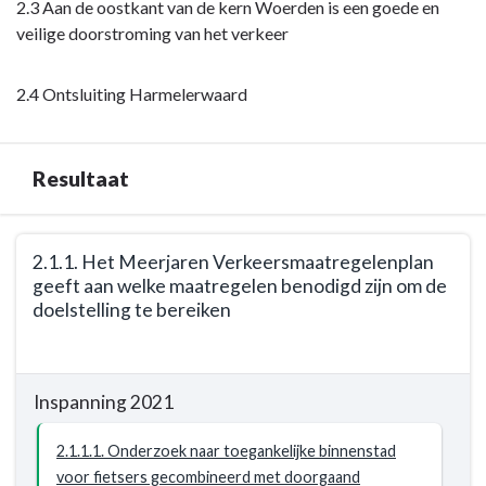
2.3 Aan de oostkant van de kern Woerden is een goede en
veilig,
veilige doorstroming van het verkeer
leefbaar
en
bereikbaar
2.4 Ontsluiting Harmelerwaard
-
Maatschappelijk
effect
Resultaat
Terug
2.1.1. Het Meerjaren Verkeersmaatregelenplan
naar
geeft aan welke maatregelen benodigd zijn om de
navigatie
doelstelling te bereiken
-
Opgave:
Terug
Woerden
naar
Inspanning 2021
veilig,
navigatie
leefbaar
-
2.1.1.1. Onderzoek naar toegankelijke binnenstad
en
Opgave:
voor fietsers gecombineerd met doorgaand
bereikbaar
Woerden