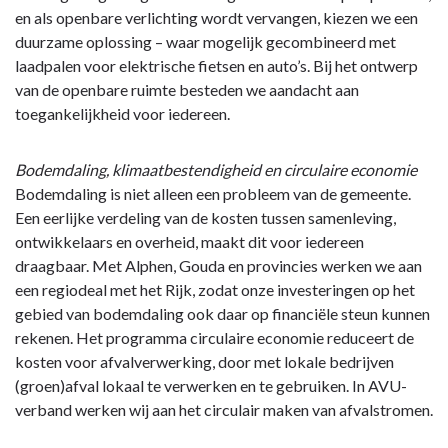
openbare
en als openbare verlichting wordt vervangen, kiezen we een
ruimte
duurzame oplossing – waar mogelijk gecombineerd met
en
laadpalen voor elektrische fietsen en auto’s. Bij het ontwerp
vervoer
van de openbare ruimte besteden we aandacht aan
-
toegankelijkheid voor iedereen.
Ambities
fysiek
Bodemdaling, klimaatbestendigheid en circulaire economie
beheer
Bodemdaling is niet alleen een probleem van de gemeente.
openbare
Een eerlijke verdeling van de kosten tussen samenleving,
ruimte
ontwikkelaars en overheid, maakt dit voor iedereen
en
draagbaar. Met Alphen, Gouda en provincies werken we aan
vervoer
een regiodeal met het Rijk, zodat onze investeringen op het
gebied van bodemdaling ook daar op financiële steun kunnen
rekenen. Het programma circulaire economie reduceert de
kosten voor afvalverwerking, door met lokale bedrijven
(groen)afval lokaal te verwerken en te gebruiken. In AVU-
verband werken wij aan het circulair maken van afvalstromen.