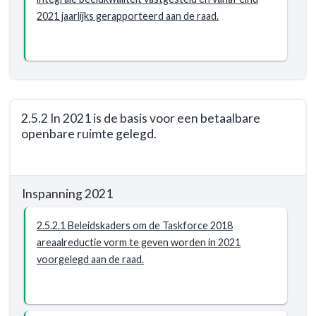
sober
De
2021 jaarlijks gerapporteerd aan de raad.
en
openbare
doelmatig
ruimte
onderhouden
wordt
-
sober
Resultaat
en
doelmatig
2.5.2 In 2021 is de basis voor een betaalbare
onderhouden
openbare ruimte gelegd.
-
Resultaat
Terug
-
naar
2.5.1
Inspanning 2021
navigatie
Vanaf
-
2021
2.5.2.1 Beleidskaders om de Taskforce 2018
Opgave:
is
areaalreductie vorm te geven worden in 2021
De
de
voorgelegd aan de raad.
openbare
beeldkwaliteit
ruimte
van
wordt
de
sober