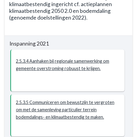
actieplannen
klimaatbestendig ingericht cf. actieplannen
klimaatbestendig 2050 2.0 en bodemdaling
klimaatbestendig
(genoemde doelstellingen 2022).
2050
2.0
Terug
en
naar
bodemdaling
Inspanning 2021
navigatie
(genoemde
-
doelstellingen
Opgave:
2.5.3.4 Aanhaken bij regionale samenwerking om
2022).
De
gemeente overstroming robuust te krijgen.
openbare
ruimte
wordt
sober
en
2.5.3.5 Communiceren om bewustzijn te vergroten
doelmatig
om met de samenleving particulier terrein
onderhouden
bodemdalings- en klimaatbestendig te maken.
-
Resultaat