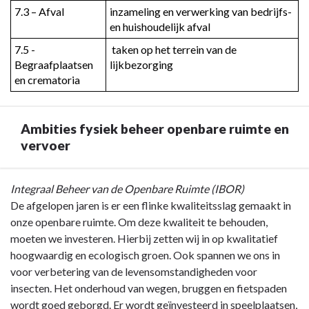
7.3 – Afval
inzameling en verwerking van bedrijfs- 
en huishoudelijk afval
7.5 - 
 taken op het terrein van de 
Begraafplaatsen 
lijkbezorging
en crematoria
Ambities fysiek beheer openbare ruimte en
vervoer
Terug
Integraal Beheer van de Openbare Ruimte (IBOR)
naar
De afgelopen jaren is er een flinke kwaliteitsslag gemaakt in
navigatie
onze openbare ruimte. Om deze kwaliteit te behouden,
-
moeten we investeren. Hierbij zetten wij in op kwalitatief
Programma
hoogwaardig en ecologisch groen. Ook spannen we ons in
2.
voor verbetering van de levensomstandigheden voor
Fysiek
insecten. Het onderhoud van wegen, bruggen en fietspaden
beheer
wordt goed geborgd. Er wordt geïnvesteerd in speelplaatsen,