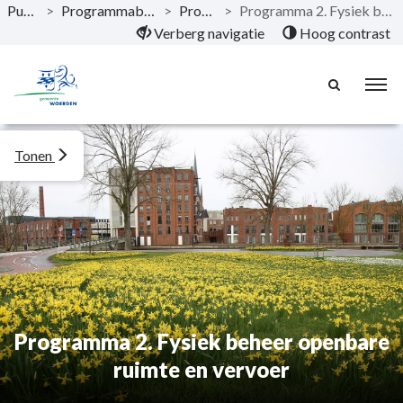
Publicaties
>
Programmabegroting 2021 - 2024
>
Programma's
>
Programma 2. Fysiek beheer openbare ruimte en vervoer
Naar hoofdinhoud
Verberg navigatie
Hoog contrast
Tonen
Programma 2. Fysiek beheer openbare
ruimte en vervoer