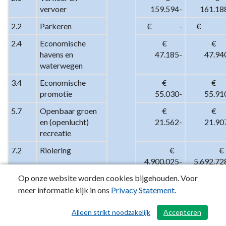
vervoer
159.594-
161.18
2.2
Parkeren
 €                  -
 €               
2.4
Economische 
 €          
 €          
havens en 
47.185-
47.94
waterwegen
3.4
Economische 
 €          
 €          
promotie
55.030-
55.91
5.7
Openbaar groen 
 €          
 €          
en (openlucht) 
21.562-
21.90
recreatie
7.2
Riolering
 €     
 €     
4.900.025-
5.692.72
Op onze website worden cookies bijgehouden. Voor
7.3
Afval
 €     
 €     
5.467.909-
5.854.06
meer informatie kijk in ons
Privacy Statement
.
7.5
Begraafplaatsen 
 €        
 €        
Alleen strikt noodzakelijk
Accepteren
/ 436
en crematoria
655.619-
666.10