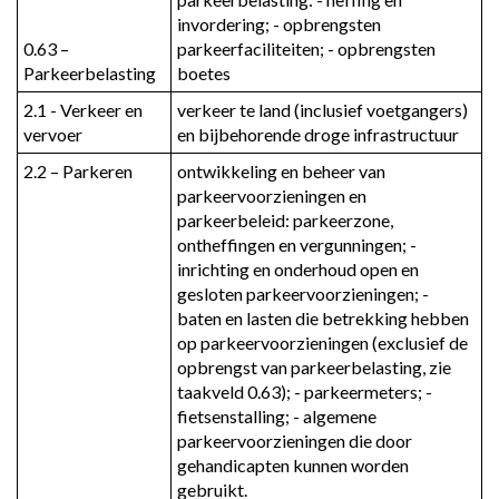
2.
invordering; - opbrengsten 
Fysiek
0.63 – 
parkeerfaciliteiten; - opbrengsten 
beheer
Parkeerbelasting
boetes
openbare
2.1 - Verkeer en 
verkeer te land (inclusief voetgangers) 
ruimte
vervoer
en bijbehorende droge infrastructuur
en
vervoer
2.2 – Parkeren
ontwikkeling en beheer van 
parkeervoorzieningen en 
-
parkeerbeleid: parkeerzone, 
Omschrijving
ontheffingen en vergunningen; - 
inrichting en onderhoud open en 
gesloten parkeervoorzieningen; - 
baten en lasten die betrekking hebben 
op parkeervoorzieningen (exclusief de 
opbrengst van parkeerbelasting, zie 
taakveld 0.63); - parkeermeters; - 
fietsenstalling; - algemene 
parkeervoorzieningen die door 
gehandicapten kunnen worden 
gebruikt.