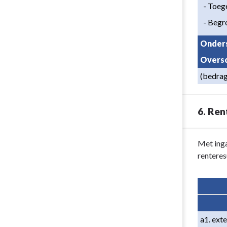
  - To
  - Beg
Onders
Oversc
(bedrag
6. Ren
Terug
Met inga
naar
rentere
navigatie
-
Paragraaf
6
Financiering
a1. ext