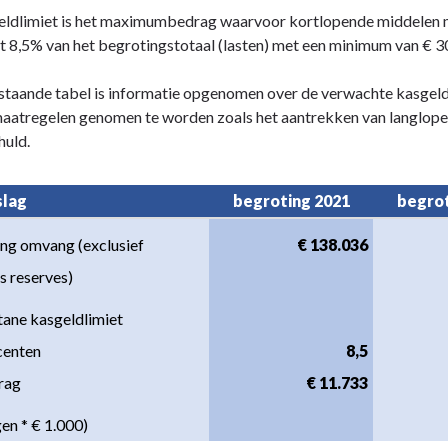
eldlimiet is het maximumbedrag waarvoor kortlopende middelen
 8,5% van het begrotingstotaal (lasten) met een minimum van € 
staande tabel is informatie opgenomen over de verwachte kasgeldli
aatregelen genomen te worden zoals het aantrekken van langlope
huld.
slag
begroting 2021
begrot
t
ng omvang (exclusief
€ 138.036
s reserves)
ane kasgeldlimiet
ocenten
8,5
drag
€ 11.733
en * € 1.000)