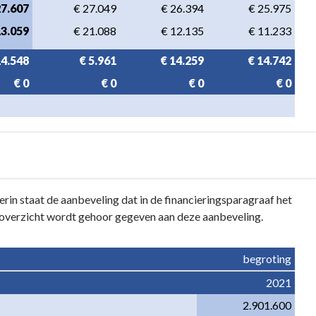
27.607
€ 27.049
€ 26.394
€ 25.975
13.059
€ 21.088
€ 12.135
€ 11.233
14.548
€ 5.961
€ 14.259
€ 14.742
€ 0
€ 0
€ 0
€ 0
in staat de aanbeveling dat in de financieringsparagraaf het
overzicht wordt gehoor gegeven aan deze aanbeveling.
begroting
2021
2.901.600