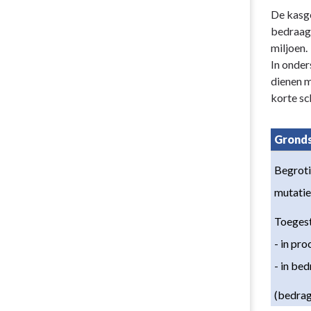
Terug
De kasg
naar
bedraagt
navigatie
miljoen.
-
In onder
Paragraaf
dienen m
6
korte sc
Financiering
-
Grond
4.
Kasgeldlimie
Begroti
mutatie
Toegest
- in pr
- in be
(bedrag