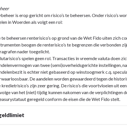
eheer
beheer is erop gericht om risico’s te beheersen. Onder risico’s wordt
len in Woerden als volgt een rol:
gen
 te beheersen renterisico’s op grond van de Wet Fido uiten zich co
strumenten beogen de renterisico’s te begrenzen die verbonden zij
ragrafen nader toegelicht.
lutarisico’s spelen geen rol. Transacties in vreemde valuta doen zi
ndelenvermogen van twee (semi)overheidsgerichte instellingen, n
ndelenbezit is echter niet gebaseerd op winstoogmerk c.q. specula
rwaarloosbaar. De aandelen worden gewaardeerd tegen de historis
 kredietrisico’s zijn zeer gering. De risico’s die voortvloeien uit 
volge van het (niet) tijdig kunnen nakomen van de verplichtingen do
easurystatuut geregeld conform de eisen die de Wet Fido stelt.
geldlimiet