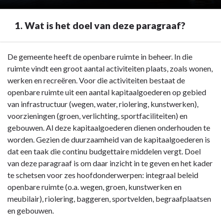
1. Wat is het doel van deze paragraaf?
Terug
De gemeente heeft de openbare ruimte in beheer. In die
naar
ruimte vindt een groot aantal activiteiten plaats, zoals wonen,
navigatie
werken en recreëren. Voor die activiteiten bestaat de
-
openbare ruimte uit een aantal kapitaalgoederen op gebied
Paragraaf
van infrastructuur (wegen, water, riolering, kunstwerken),
7
voorzieningen (groen, verlichting, sportfaciliteiten) en
Kapitaalgoederen
gebouwen. Al deze kapitaalgoederen dienen onderhouden te
-
worden. Gezien de duurzaamheid van de kapitaalgoederen is
1.
dat een taak die continu budgettaire middelen vergt. Doel
Wat
van deze paragraaf is om daar inzicht in te geven en het kader
is
te schetsen voor zes hoofdonderwerpen: integraal beleid
het
openbare ruimte (o.a. wegen, groen, kunstwerken en
doel
meubilair), riolering, baggeren, sportvelden, begraafplaatsen
van
en gebouwen.