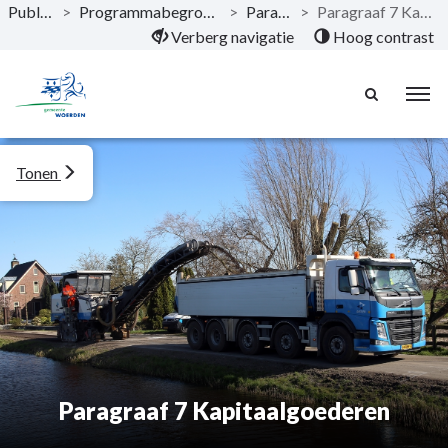
Publicaties
>
Programmabegroting 2021 - 2024
>
Paragrafen
>
Paragraaf 7 Kapitaalgoederen
Naar hoofdinhoud
Verberg navigatie
Hoog contrast
Tonen
Paragraaf 7 Kapitaalgoederen