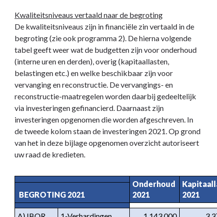
Kwaliteitsniveaus vertaald naar de begroting
De kwaliteitsniveaus zijn in financiële zin vertaald in de
begroting (zie ook programma 2). De hierna volgende
tabel geeft weer wat de budgetten zijn voor onderhoud
(interne uren en derden), overig (kapitaallasten,
belastingen etc.) en welke beschikbaar zijn voor
vervanging en reconstructie. De vervangings- en
reconstructie-maatregelen worden daarbij gedeeltelijk
via investeringen gefinancierd. Daarnaast zijn
investeringen opgenomen die worden afgeschreven. In
de tweede kolom staan de investeringen 2021. Op grond
van het in deze bijlage opgenomen overzicht autoriseert
uw raad de kredieten.
Onderhoud 
Kapitaall
 BEGROTING 2021
2021
2021
A) IBOR
1-Verhardingen
1.143.000
3.3