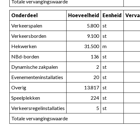
Totale vervangingswaarde
Onderdeel
Hoeveelheid
Eenheid
Verva
Verkeerspalen
5.800
st
Verkeersborden
9.100
st
Hekwerken
31.500
m
NBd-borden
136
st
Dynamische zakpalen
2
st
Evenementeninstallaties
20
st
Overig
13.817
st
Speelplekken
224
st
Verkeersregelinstallaties
5
st
Totale vervangingswaarde