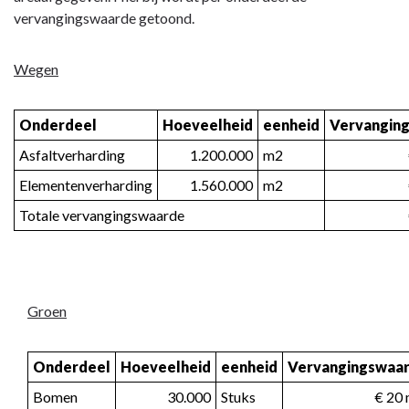
7
vervangingswaarde getoond.
Kapitaalgoederen
-
Wegen
Overzicht
hoeveelheden
Onderdeel
Hoeveelheid
eenheid
Vervangin
IBOR
Asfaltverharding
1.200.000
m2
Elementenverharding
1.560.000
m2
Totale vervangingswaarde
Groen
Onderdeel
Hoeveelheid
eenheid
Vervangingswaa
Bomen
30.000
Stuks
€ 20 