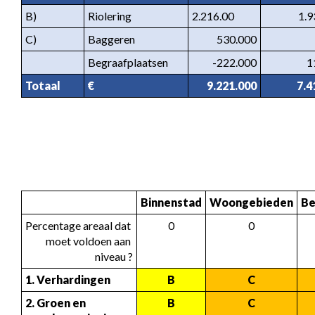
B)
Riolering
2.216.00
1.9
C)
Baggeren
530.000
Begraafplaatsen
-222.000
1
Totaal
€
9.221.000
7.4
Binnenstad
Woongebieden
Be
Percentage areaal dat 
0
0
moet voldoen aan 
niveau ?
1. Verhardingen
B
C
2. Groen en 
B
C