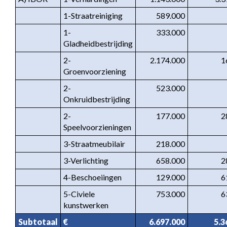
1-Straatreiniging
589.000
1-
333.000
Gladheidbestrijding
2-
2.174.000
1
Groenvoorziening
2-
523.000
Onkruidbestrijding
2-
177.000
2
Speelvoorzieningen
3-Straatmeubilair
218.000
3-Verlichting
658.000
2
4-Beschoeiingen
129.000
6
5-Civiele 
753.000
6
kunstwerken
Subtotaal
€
6.697.000
5.3