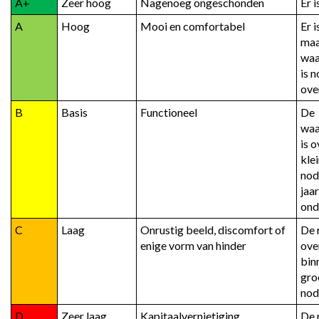
A+
Zeer hoog
Nagenoeg ongeschonden
Er 
A
Hoog
Mooi en comfortabel
Er i
maa
waa
is n
ove
B
Basis
Functioneel
De 
waa
is o
kle
nodi
jaar
ond
C
Laag
Onrustig beeld, discomfort of 
De r
enige vorm van hinder
over
bin
gro
nod
D
Zeer laag
Kapitaalvernietiging, 
De r