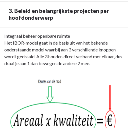
3. Beleid en belangrijkste projecten per
hoofdonderwerp
Terug
Integraal beheer openbare ruimte
naar
Het IBOR-model gaat in de basis uit van het bekende
navigatie
onderstaande model waarbij aan 3 verschillende knoppen
-
wordt gedraaid. Alle 3 houden direct verband met elkaar, dus
Paragraaf
draai je aan 1 dan bewegen de andere 2 mee.
7
Kapitaalgoederen
-
3.
Beleid
en
belangrijkste
projecten
per