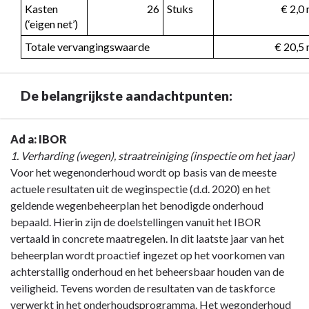
Kasten 
26
Stuks
€ 2,0
(‘eigen net’)
Totale vervangingswaarde
€ 20,5 
De belangrijkste aandachtpunten:
Terug
Ad a: IBOR
naar
1. Verharding (wegen), straatreiniging (inspectie om het jaar)
navigatie
Voor het wegenonderhoud wordt op basis van de meeste
-
actuele resultaten uit de weginspectie (d.d. 2020) en het
Paragraaf
geldende wegenbeheerplan het benodigde onderhoud
7
bepaald. Hierin zijn de doelstellingen vanuit het IBOR
Kapitaalgoederen
vertaald in concrete maatregelen. In dit laatste jaar van het
-
beheerplan wordt proactief ingezet op het voorkomen van
De
achterstallig onderhoud en het beheersbaar houden van de
belangrijkste
veiligheid. Tevens worden de resultaten van de taskforce
aandachtpunten:
verwerkt in het onderhoudsprogramma. Het wegonderhoud