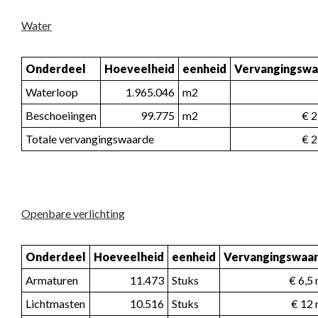
Water
Onderdeel
Hoeveelheid
eenheid
Vervangingswa
Waterloop
1.965.046
m2
Beschoeiingen
99.775
m2
€ 2
Totale vervangingswaarde
€ 2
Openbare verlichting
Onderdeel
Hoeveelheid
eenheid
Vervangingswaa
Armaturen
11.473
Stuks
€ 6,5
Lichtmasten
10.516
Stuks
€ 12 