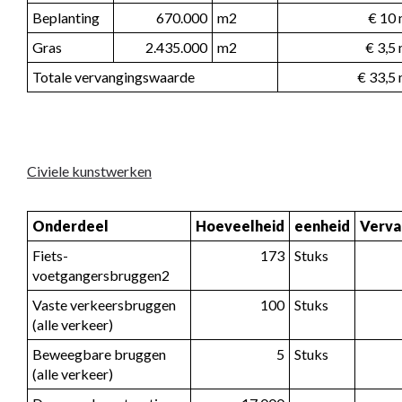
Beplanting
670.000
m2
€ 10 
Gras
2.435.000
m2
€ 3,5
Totale vervangingswaarde
€ 33,5 
Civiele kunstwerken
Onderdeel
Hoeveelheid
eenheid
Verva
Fiets- 
173
Stuks
voetgangersbruggen2
Vaste verkeersbruggen 
100
Stuks
(alle verkeer)
Beweegbare bruggen 
5
Stuks
(alle verkeer)