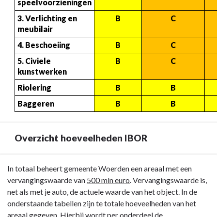
speelvoorzieningen
3. Verlichting en 
B
C
meubilair
4. Beschoeiing
B
C
5. Civiele 
B
C
kunstwerken
Riolering
B
B
Baggeren
B
B
Overzicht hoeveelheden IBOR
Terug
In totaal beheert gemeente Woerden een areaal met een
naar
vervangingswaarde van
500 mln euro
. Vervangingswaarde is,
navigatie
net als met je auto, de actuele waarde van het object. In de
-
onderstaande tabellen zijn te totale hoeveelheden van het
Paragraaf
areaal gegeven. Hierbij wordt per onderdeel de