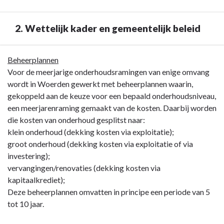
deze
paragraaf?
2. Wettelijk kader en gemeentelijk beleid
Terug
Beheerplannen
naar
Voor de meerjarige onderhoudsramingen van enige omvang
navigatie
wordt in Woerden gewerkt met beheerplannen waarin,
-
gekoppeld aan de keuze voor een bepaald onderhoudsniveau,
Paragraaf
een meerjarenraming gemaakt van de kosten. Daarbij worden
7
die kosten van onderhoud gesplitst naar:
Kapitaalgoederen
klein onderhoud (dekking kosten via exploitatie);
-
groot onderhoud (dekking kosten via exploitatie of via
2.
investering);
Wettelijk
vervangingen/renovaties (dekking kosten via
kader
kapitaalkrediet);
en
Deze beheerplannen omvatten in principe een periode van 5
gemeentelijk
tot 10 jaar.
beleid