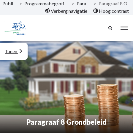
Publicaties
>
Programmabegroting 2021 - 2024
>
Paragrafen
>
Paragraaf 8 Grondbeleid
Naar hoofdinhoud
Verberg navigatie
Hoog contrast
Tonen
Paragraaf 8 Grondbeleid