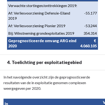
Verwachte stortingen/onttrekkingen 2019:
Af: Verliesvoorziening Defensie-Eiland 
-55.177
2019
Af: Verliesvoorziening Pionier 2019
-53.244
Bij: Winstneming grondexploitaties 2019
354.314
Geprognosticeerde omvang ARG eind 
€ 
2020
4.060.105
4. Toelichting per exploitatiegebied
Terug
In het navolgende overzicht zijn de geprognosticeerde
naar
resultaten van de in exploitatie genomen complexen
navigatie
weergegeven per 2020.
-
Paragraaf
V
In 
8