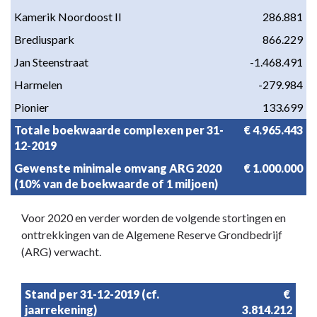
Kamerik Noordoost II
286.881
Brediuspark
866.229
Jan Steenstraat
-1.468.491
Harmelen
-279.984
Pionier
133.699
Totale boekwaarde complexen per 31-
€ 4.965.443
12-2019
Gewenste minimale omvang ARG 2020 
€ 1.000.000
(10% van de boekwaarde of 1 miljoen)
Voor 2020 en verder worden de volgende stortingen en
onttrekkingen van de Algemene Reserve Grondbedrijf
(ARG) verwacht.
Stand per 31-12-2019 (cf. 
€ 
jaarrekening)
3.814.212