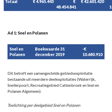
Totaal
€ 4.965.443
€ 
€ 42.601.420
48.454.841
1
Ad 1: Snel en Polanen
Snel en
Boekwaarde 31
-€
Polanen
december 2019
10.680.910
Dit betreft een samengestelde gebiedsexploitatie
bestaande uit meerdere deelexploitaties (Waterrijk,
Snellerpoort, Recreatiegebied Cattenbroek en Snel en
Polanen Algemeen).
Toelichting per deelgebied Snel en Polanen