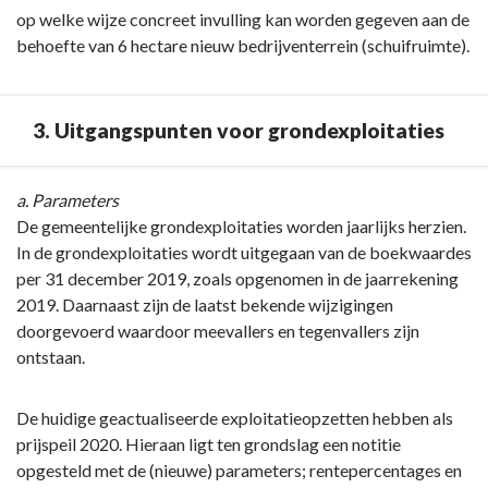
op welke wijze concreet invulling kan worden gegeven aan de
behoefte van 6 hectare nieuw bedrijventerrein (schuifruimte).
3. Uitgangspunten voor grondexploitaties
Terug
a. Parameters
naar
De gemeentelijke grondexploitaties worden jaarlijks herzien.
navigatie
In de grondexploitaties wordt uitgegaan van de boekwaardes
-
per 31 december 2019, zoals opgenomen in de jaarrekening
Paragraaf
2019. Daarnaast zijn de laatst bekende wijzigingen
8
doorgevoerd waardoor meevallers en tegenvallers zijn
Grondbeleid
ontstaan.
-
3.
De huidige geactualiseerde exploitatieopzetten hebben als
Uitgangspunten
prijspeil 2020. Hieraan ligt ten grondslag een notitie
voor
opgesteld met de (nieuwe) parameters; rentepercentages en
grondexploitaties