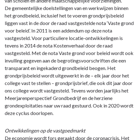
Grondbeleid
van scholen en andere maatschappelijke voorzieningen.
-
De gemeentelijke doelstellingen van en werkwijzen binnen
2.
het grondbeleid, inclusief het te voeren grondprijsbeleid
Wettelijk
liggen vast in de door de raad vastgestelde nota ‘Vaste grond
kader
voor beleid’. In 2011 is een addendum op deze nota
en
vastgesteld. Voor particuliere locatie-ontwikkelingen is
gemeentelijk
tevens in 2014 de nota Kostenverhaal door de raad
beleid
vastgesteld. Met de nota Vaste grond voor beleid wordt ook
invulling gegeven aan de begrotingsvoorschriften die een
transparant en ingekaderd grondbeleid beogen. Het
grondprijsbeleid wordt uitgewerkt in de – elk jaar door het
college vast te stellen – grondprijsbrief, die ook dit jaar door
ons college wordt vastgesteld. Tevens worden jaarlijks het
Meerjarenperspectief Grondbedrijf en de herziene
grondexploitaties naar uw raad gestuurd. Ook in 2020 wordt
deze cyclus doorlopen.
Ontwikkelingen op de vastgoedmarkt
De economie wordt fors geraakt door de coronacrisis. Het