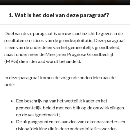
1. Wat is het doel van deze paragraaf?
Terug
Doel van deze paragraaf is om uw raad inzicht te geven in de
naar
resultaten en risico’s van de grondexploitatie. Deze paragraaf
navigatie
is een van de onderdelen van het gemeentelijk grondbeleid,
-
naast onder meer de Meerjaren Prognose Grondbedrijf
Paragraaf
(MPG) die in de raad wordt behandeld.
8
Grondbeleid
In deze paragraaf komen de volgende onderdelen aan de
-
orde:
1.
Wat
Een beschrijving van het wettelijk kader en het
is
gemeentelijk beleid met een blik op de ontwikkelingen
het
op de vastgoedmarkt;
doel
De uitgangspunten ten aanzien van rekenparameters en
van
risicoafdekking die in de grondexploitaties worden