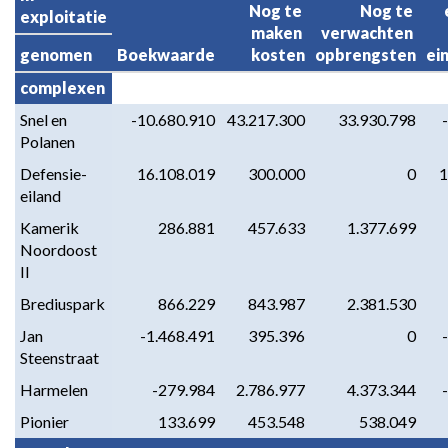
Nog te 
Nog te 
exploitatie
Grondbeleid
maken 
verwachten 
-
genomen
Boekwaarde
kosten
opbrengsten
ei
4.
complexen
Toelichting
per
Snel en 
-10.680.910
43.217.300
33.930.798
Polanen
exploitatiegebied
Defensie-
16.108.019
300.000
0
1
eiland
Kamerik 
286.881
457.633
1.377.699
Noordoost 
II
Brediuspark
866.229
843.987
2.381.530
Jan 
-1.468.491
395.396
0
Steenstraat
Harmelen
-279.984
2.786.977
4.373.344
Pionier
133.699
453.548
538.049