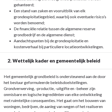
deze
gehanteerd;
paragraaf?
Een stand van zaken en vooruitblik van elk
grondexploitatiegebied, waarbij ook eventuele risico’s
worden benoemd;
De financiële relatie tussen de algemene reserve
grondbedrijf en de algemene dienst;
Aandachtspunten bij de grondexploitatie en
kostenverhaal bij particuliere locatieontwikkelingen.
2. Wettelijk kader en gemeentelijk beleid
Terug
Het gemeentelijk grondbeleid is ondersteunend aan de door
naar
het bestuur geformuleerde beleidsdoelstellingen.
navigatie
Grondverwerving, -productie, -uitgifte en -beheer zijn
-
onmisbare en logische ingrediënten van elke ontwikkeling
Paragraaf
met ruimtelijke consequenties. Het gaat om het bouwen van
8
woningen, bedrijven, de aanleg van wegen of het realiseren