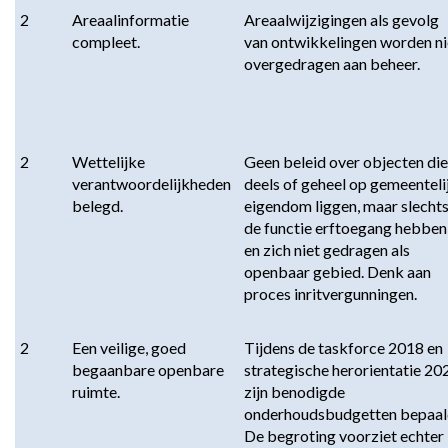
2
Areaalinformatie 
Areaalwijzigingen als gevolg 
compleet.
van ontwikkelingen worden nie
overgedragen aan beheer.
2
Wettelijke 
Geen beleid over objecten die 
verantwoordelijkheden 
deels of geheel op gemeentelij
belegd.
eigendom liggen, maar slechts
de functie erftoegang hebben 
en zich niet gedragen als 
openbaar gebied. Denk aan 
proces inritvergunningen.
2
Een veilige, goed 
Tijdens de taskforce 2018 en 
begaanbare openbare 
strategische herorientatie 202
ruimte.
zijn benodigde 
onderhoudsbudgetten bepaald
De begroting voorziet echter 