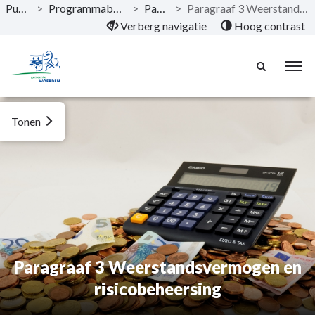
Publicaties
>
Programmabegroting 2021 - 2024
>
Paragrafen
>
Paragraaf 3 Weerstandsvermogen en risicobeheersing
Naar hoofdinhoud
Verberg navigatie
Hoog contrast
Tonen
Paragraaf 3 Weerstandsvermogen en
risicobeheersing