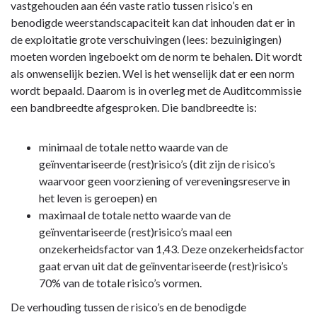
-
vastgehouden aan één vaste ratio tussen risico’s en
Paragraaf
benodigde weerstandscapaciteit kan dat inhouden dat er in
3
de exploitatie grote verschuivingen (lees: bezuinigingen)
Weerstandsvermogen
moeten worden ingeboekt om de norm te behalen. Dit wordt
en
als onwenselijk bezien. Wel is het wenselijk dat er een norm
risicobeheersing
wordt bepaald. Daarom is in overleg met de Auditcommissie
-
een bandbreedte afgesproken. Die bandbreedte is:
6.
Weerstandsvermogen
minimaal de totale netto waarde van de
geïnventariseerde (rest)risico’s (dit zijn de risico’s
waarvoor geen voorziening of vereveningsreserve in
het leven is geroepen) en
maximaal de totale netto waarde van de
geïnventariseerde (rest)risico’s maal een
onzekerheidsfactor van 1,43. Deze onzekerheidsfactor
gaat ervan uit dat de geïnventariseerde (rest)risico’s
70% van de totale risico’s vormen.
De verhouding tussen de risico’s en de benodigde