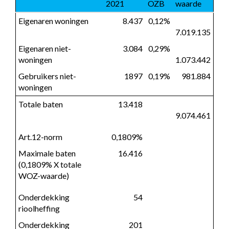
2021
OZB
waarde
Eigenaren woningen
8.437
0,12%
7.019.135
Eigenaren niet-
3.084
0,29%
woningen
1.073.442
Gebruikers niet-
1897
0,19%
 981.884
woningen
Totale baten
 13.418
9.074.461
Art.12-norm
0,1809%
Maximale baten 
 16.416
(0,1809% X totale 
WOZ-waarde)
Onderdekking 
 54
rioolheffing
Onderdekking 
 201