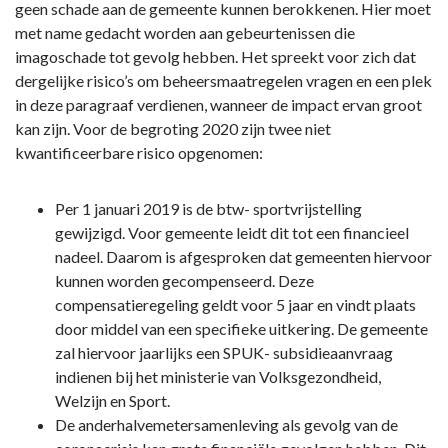
navigatie
geen schade aan de gemeente kunnen berokkenen. Hier moet
-
met name gedacht worden aan gebeurtenissen die
Paragraaf
imagoschade tot gevolg hebben. Het spreekt voor zich dat
3
dergelijke risico’s om beheersmaatregelen vragen en een plek
Weerstandsvermogen
in deze paragraaf verdienen, wanneer de impact ervan groot
en
kan zijn. Voor de begroting 2020 zijn twee niet
risicobeheersing
kwantificeerbare risico opgenomen:
-
5.
Per 1 januari 2019 is de btw- sportvrijstelling
Niet
gewijzigd. Voor gemeente leidt dit tot een financieel
kwantificeerbare
nadeel. Daarom is afgesproken dat gemeenten hiervoor
risico’s
kunnen worden gecompenseerd. Deze
compensatieregeling geldt voor 5 jaar en vindt plaats
door middel van een specifieke uitkering. De gemeente
zal hiervoor jaarlijks een SPUK- subsidieaanvraag
indienen bij het ministerie van Volksgezondheid,
Welzijn en Sport.
De anderhalvemetersamenleving als gevolg van de