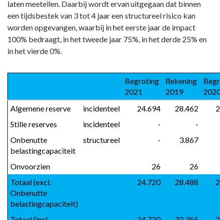
laten meetellen. Daarbij wordt ervan uitgegaan dat binnen
Beschikbare
een tijdsbestek van 3 tot 4 jaar een structureel risico kan
weerstandscapaciteit
worden opgevangen, waarbij in het eerste jaar de impact
100% bedraagt, in het tweede jaar 75%, in het derde 25% en
in het vierde 0%.
Begroting 
Rekening 
Begr
2021
2019
202
Algemene reserve
incidenteel
 24.694
 28.462
 
Stille reserves
incidenteel
 -
 -
Onbenutte 
structureel
 -
 3.867
belastingcapaciteit
Onvoorzien
 26
 26
Totaal (excl. 
 24.720
 28.488
 
Onbenutte 
belastingcapaciteit)
Totaal (incl. 
 24.720
 32.355
 