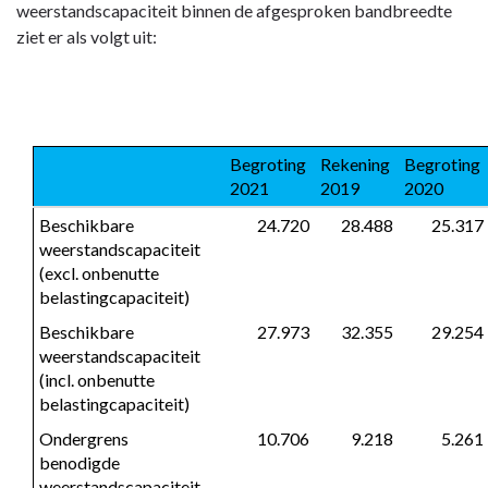
weerstandscapaciteit binnen de afgesproken bandbreedte
ziet er als volgt uit:
Begroting 
Rekening 
Begroting 
2021
2019
2020
Beschikbare 
 24.720
 28.488
 25.317
weerstandscapaciteit 
(excl. onbenutte 
belastingcapaciteit)
Beschikbare 
 27.973
 32.355
 29.254
weerstandscapaciteit 
(incl. onbenutte 
belastingcapaciteit)
Ondergrens 
 10.706
 9.218
 5.261
benodigde 
weerstandscapaciteit