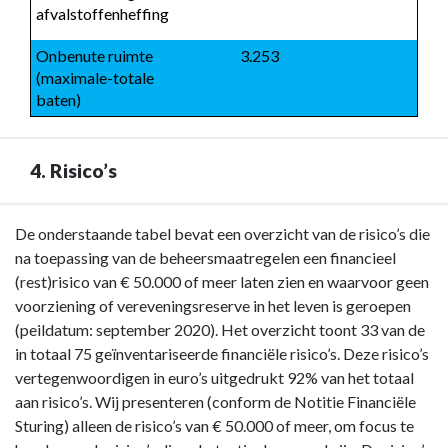
afvalstoffenheffing
Onbenute ruimte 
 3.253
(maximale-totale 
baten)
4. Risico’s
Terug
De onderstaande tabel bevat een overzicht van de risico’s die
naar
na toepassing van de beheersmaatregelen een financieel
navigatie
(rest)risico van € 50.000 of meer laten zien en waarvoor geen
-
voorziening of vereveningsreserve in het leven is geroepen
Paragraaf
(peildatum: september 2020). Het overzicht toont 33 van de
3
in totaal 75 geïnventariseerde financiële risico’s. Deze risico’s
Weerstandsvermogen
vertegenwoordigen in euro’s uitgedrukt 92% van het totaal
en
aan risico’s. Wij presenteren (conform de Notitie Financiële
risicobeheersing
Sturing) alleen de risico’s van € 50.000 of meer, om focus te