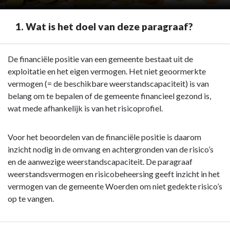
1. Wat is het doel van deze paragraaf?
Terug
De financiële positie van een gemeente bestaat uit de
naar
exploitatie en het eigen vermogen. Het niet geoormerkte
navigatie
vermogen (= de beschikbare weerstandscapaciteit) is van
-
belang om te bepalen of de gemeente financieel gezond is,
Paragraaf
wat mede afhankelijk is van het risicoprofiel.
3
Weerstandsvermogen
Voor het beoordelen van de financiële positie is daarom
en
inzicht nodig in de omvang en achtergronden van de risico’s
risicobeheersing
en de aanwezige weerstandscapaciteit. De paragraaf
-
weerstandsvermogen en risicobeheersing geeft inzicht in het
1.
vermogen van de gemeente Woerden om niet gedekte risico’s
Wat
op te vangen.
is
het