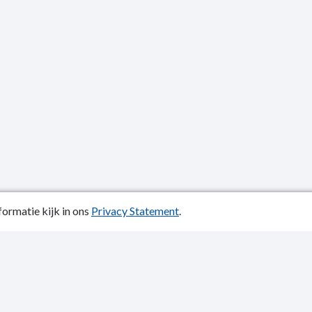
ormatie kijk in ons
Privacy Statement
.
atiedatum: 02-06-2025
y Statement
p