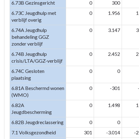
6.73B Gezinsgericht
0
300
6.73C Jeugdhulp met
0
1.956
1
verblijf overig
6.74A Jeugdhulp
0
3.147
3
behandeling GGZ
zonder verblijf
6.74B Jeugdhulp
0
2.452
2
crisis/LTA/GGZ-verblijf
6.74C Gesloten
0
0
plaatsing
6.81A Beschermd wonen
0
-301
(WMO)
6.82A
0
1.498
1
Jeugdbescherming
6.82B Jeugdreclassering
0
0
7.1 Volksgezondheid
301
-3.014
-2