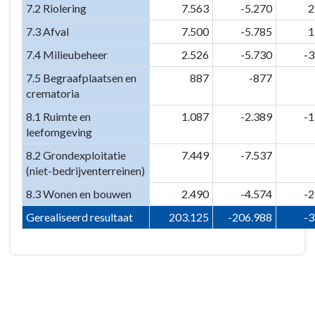
7.2 Riolering
7.563
-5.270
2
7.3 Afval
7.500
-5.785
1
7.4 Milieubeheer
2.526
-5.730
-3
7.5 Begraafplaatsen en
887
-877
crematoria
8.1 Ruimte en
1.087
-2.389
-1
leefomgeving
8.2 Grondexploitatie
7.449
-7.537
(niet-bedrijventerreinen)
8.3 Wonen en bouwen
2.490
-4.574
-2
Gerealiseerd resultaat
203.125
-206.988
-3