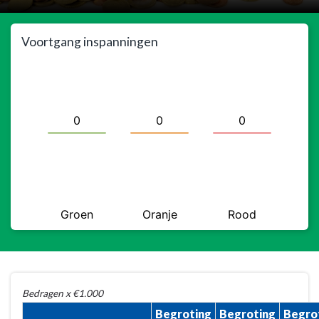
Voortgang inspanningen
Terug
Bedragen x €1.000
naar
Begroting
Begroting
Begro
navigatie