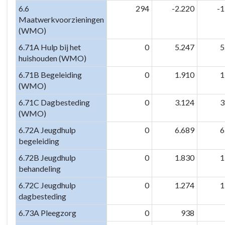
6.6
294
-2.220
-1
Maatwerkvoorzieningen
(WMO)
6.71A Hulp bij het
0
5.247
5
huishouden (WMO)
6.71B Begeleiding
0
1.910
1
(WMO)
6.71C Dagbesteding
0
3.124
3
(WMO)
6.72A Jeugdhulp
0
6.689
6
begeleiding
6.72B Jeugdhulp
0
1.830
1
behandeling
6.72C Jeugdhulp
0
1.274
1
dagbesteding
6.73A Pleegzorg
0
938