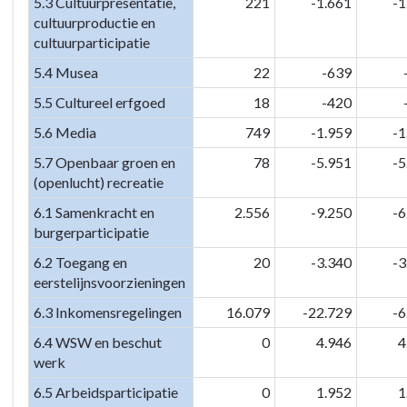
5.3 Cultuurpresentatie,
221
-1.661
-1
cultuurproductie en
cultuurparticipatie
5.4 Musea
22
-639
5.5 Cultureel erfgoed
18
-420
5.6 Media
749
-1.959
-1
5.7 Openbaar groen en
78
-5.951
-5
(openlucht) recreatie
6.1 Samenkracht en
2.556
-9.250
-6
burgerparticipatie
6.2 Toegang en
20
-3.340
-3
eerstelijnsvoorzieningen
6.3 Inkomensregelingen
16.079
-22.729
-6
6.4 WSW en beschut
0
4.946
4
werk
6.5 Arbeidsparticipatie
0
1.952
1