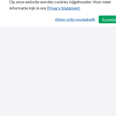
Op onze website worden cookies bijgehouden. Voor meer
informatie kijk in ons
Privacy Statement
.
Alleen strikt noodzakelijk
Accepte
/ 69
Publicatiedatum: 02-06-2025
Privacy Statement
Sitemap