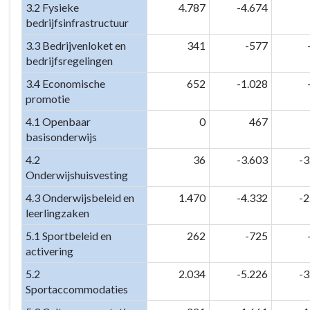
3.2 Fysieke
4.787
-4.674
bedrijfsinfrastructuur
3.3 Bedrijvenloket en
341
-577
bedrijfsregelingen
3.4 Economische
652
-1.028
promotie
4.1 Openbaar
0
467
basisonderwijs
4.2
36
-3.603
-3
Onderwijshuisvesting
4.3 Onderwijsbeleid en
1.470
-4.332
-2
leerlingzaken
5.1 Sportbeleid en
262
-725
activering
5.2
2.034
-5.226
-3
Sportaccommodaties