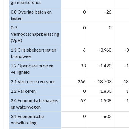
gemeentefonds
0.8 Overige baten en
0
-26
lasten
0.9
0
0
Vennootschapsbelasting
(VpB)
1.1 Crisisbeheersing en
6
-3.968
-3
brandweer
1.2 Openbare orde en
33
-1.420
-1
veiligheid
2.1 Verkeer en vervoer
266
-18.703
-18
2.2 Parkeren
0
1.890
1
2.4 Economische havens
67
-1.508
-1
en waterwegen
3.1 Economische
0
-602
ontwikkeling