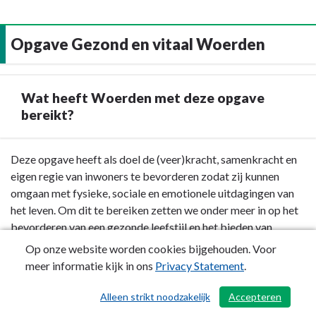
zijn
goed
Opgave Gezond en vitaal Woerden
te
vinden.
Er
Wat heeft Woerden met deze opgave
is
bereikt?
een
toename
van
Terug
Deze opgave heeft als doel de (veer)kracht, samenkracht en
het
naar
eigen regie van inwoners te bevorderen zodat zij kunnen
gebruik
navigatie
omgaan met fysieke, sociale en emotionele uitdagingen van
van
-
het leven. Om dit te bereiken zetten we onder meer in op het
vrijetijdsvoorzieningen
Opgave
bevorderen van een gezonde leefstijl en het bieden van
(uitbreiding
Gezond
ondersteuning aan mensen met mentale uitdagingen. In 2024
Op onze website worden cookies bijgehouden. Voor
cliëntervaringsonderzoek).
en
is onder meer het aantal jongerenwerkers uitgebreid, om zo
meer informatie kijk in ons
Privacy Statement
.
vitaal
meer jeugdigen en jongeren te bereiken. Dit doen zij
Woerden
bijvoorbeeld door actief contact met leerlingen van groep
Alleen strikt noodzakelijk
Accepteren
/ 691
-
7/8 van basisscholen en door meer activiteiten te bieden. Via