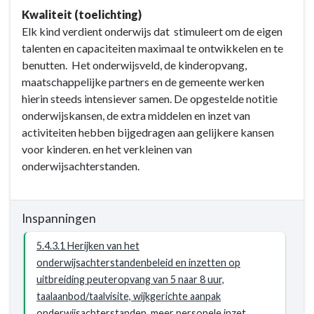
Opgave:
Kwaliteit (toelichting)
Kansrijk
Elk kind verdient onderwijs dat stimuleert om de eigen
Woerden
talenten en capaciteiten maximaal te ontwikkelen en te
-
benutten. Het onderwijsveld, de kinderopvang,
Resultaat
maatschappelijke partners en de gemeente werken
-
hierin steeds intensiever samen. De opgestelde notitie
5.4.3
onderwijskansen, de extra middelen en inzet van
Onderwijsachterstanden
activiteiten hebben bijgedragen aan gelijkere kansen
voor
voor kinderen. en het verkleinen van
kinderen
onderwijsachterstanden.
(met
een
risico
Inspanningen
hierop)
zijn
5.4.3.1 Herijken van het
verkleind.
onderwijsachterstandenbeleid en inzetten op
uitbreiding peuteropvang van 5 naar 8 uur,
taalaanbod/taalvisite, wijkgerichte aanpak
onderwijsachterstanden, meer personele inzet