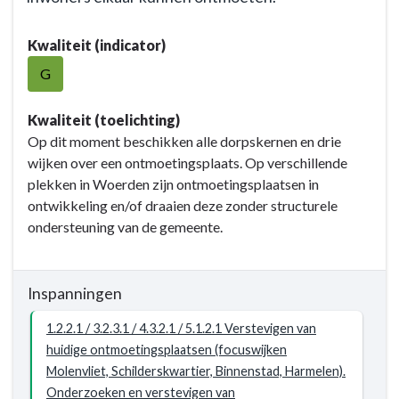
gezamenlijke
Terug
visie
Kwaliteit (indicator)
naar
op
navigatie
G
samenwerken
-
binnen
Opgave:
Kwaliteit (toelichting)
de
Doorontwikkeling
Op dit moment beschikken alle dorpskernen en drie
lokale
inrichting
wijken over een ontmoetingsplaats. Op verschillende
ondersteuningsstructuur
sociaal
plekken in Woerden zijn ontmoetingsplaatsen in
en
domein
ontwikkeling en/of draaien deze zonder structurele
de
-
ondersteuning van de gemeente.
programmering
Resultaat
en
-
activiteiten
1.2.2
Inspanningen
worden
/
voor
3.2.3
1.2.2.1 / 3.2.3.1 / 4.3.2.1 / 5.1.2.1 Verstevigen van
en
/
huidige ontmoetingsplaatsen (focuswijken
door
4.3.2
Molenvliet, Schilderskwartier, Binnenstad, Harmelen).
kinderen,
/
Onderzoeken en verstevigen van