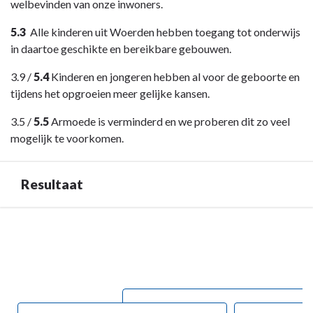
navigatie
welbevinden van onze inwoners.
-
5.3
Alle kinderen uit Woerden hebben toegang tot onderwijs
Opgave:
in daartoe geschikte en bereikbare gebouwen.
Kansrijk
Woerden
3.9 /
5.4
Kinderen en jongeren hebben al voor de geboorte en
-
tijdens het opgroeien meer gelijke kansen.
Maatschappelijk
effect
3.5 /
5.5
Armoede is verminderd en we proberen dit zo veel
mogelijk te voorkomen.
Resultaat
Terug
naar
navigatie
-
Opgave:
Kansrijk