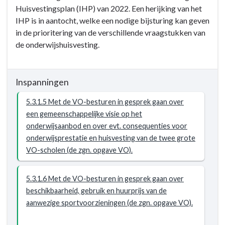
-
Huisvestingsplan (IHP) van 2022. Een herijking van het
voelen
5.3.1
IHP is in aantocht, welke een nodige bijsturing kan geven
zich
Het
in de prioritering van de verschillende vraagstukken van
minder
herijkte
de onderwijshuisvesting.
eenzaam.
integraal
huisvestingsplan
(IHP)
Inspanningen
van
2022
5.3.1.5 Met de VO-besturen in gesprek gaan over
wordt
een gemeenschappelijke visie op het
uitgevoerd
onderwijsaanbod en over evt. consequenties voor
in
onderwijsprestatie en huisvesting van de twee grote
samenspraak
VO-scholen (de zgn. opgave VO).
met
de
5.3.1.6 Met de VO-besturen in gesprek gaan over
schoolbesturen.
beschikbaarheid, gebruik en huurprijs van de
aanwezige sportvoorzieningen (de zgn. opgave VO).