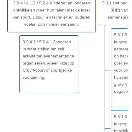
3.9.4 / 4.1.2 / 5.2.4 Kinderen en jongeren
5.3.1 Het herijk
Woerden
ontwikkelen meer hun talent met de inzet
(IHP) van 2
-
van sport, cultuur en techniek en ouderen
samenspraak
Resultaat
voelen zich minder eenzaam.
5.3.1.5 
3.9.4.1 / 5.2.4.1 Jongeren
in gespre
in staat stellen om zelf
gemeensch
activiteiten/evenementen te
op het o
organiseren. Alleen inzet op
over evt.
Cruyff-court of soortgelijke
voor onde
voorziening.
huisvesti
grote VO-
opgave V
5.3.1.6 
in gespre
beschikba