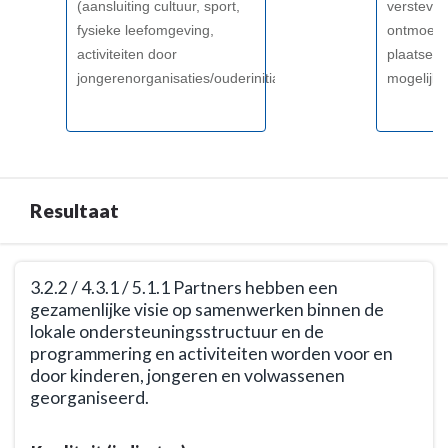
(aansluiting cultuur, sport,
verstevig
fysieke leefomgeving,
ontmoeti
activiteiten door
plaatsen
jongerenorganisaties/ouderinitiatieven)
mogelijk
Resultaat
Terug
3.2.2 / 4.3.1 / 5.1.1 Partners hebben een
naar
gezamenlijke visie op samenwerken binnen de
navigatie
lokale ondersteuningsstructuur en de
-
programmering en activiteiten worden voor en
Opgave:
door kinderen, jongeren en volwassenen
Doorontwikkeling
georganiseerd.
inrichting
Terug
sociaal