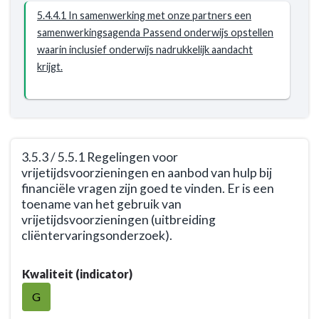
de
5.4.4.1 In samenwerking met onze partners een
samenwerkingsagenda
samenwerkingsagenda Passend onderwijs opstellen
Passend
waarin inclusief onderwijs nadrukkelijk aandacht
onderwijs
krijgt.
is
beschreven
hoe
inclusief
onderwijs
3.5.3 / 5.5.1 Regelingen voor
wordt
vrijetijdsvoorzieningen en aanbod van hulp bij
vormgegeven
financiële vragen zijn goed te vinden. Er is een
toename van het gebruik van
(link
vrijetijdsvoorzieningen (uitbreiding
naar
cliëntervaringsonderzoek).
programma
3).
Terug
Kwaliteit (indicator)
naar
navigatie
G
-