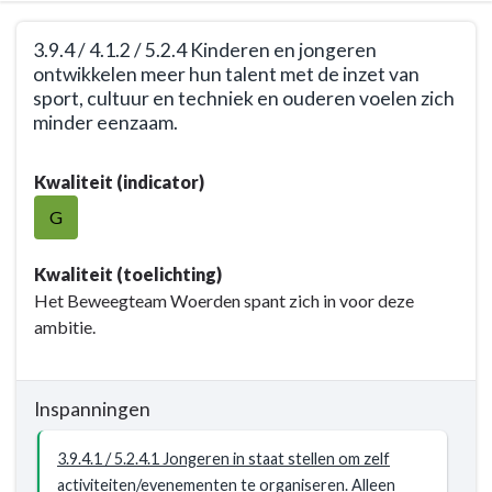
Terug
3.9.4 / 4.1.2 / 5.2.4 Kinderen en jongeren
naar
ontwikkelen meer hun talent met de inzet van
navigatie
sport, cultuur en techniek en ouderen voelen zich
-
minder eenzaam.
Opgave:
Terug
Kansrijk
Kwaliteit (indicator)
naar
Woerden
navigatie
G
-
-
Resultaat
Opgave:
Kwaliteit (toelichting)
Kansrijk
Het Beweegteam Woerden spant zich in voor deze
Woerden
ambitie.
-
Resultaat
-
Inspanningen
3.9.4
/
3.9.4.1 / 5.2.4.1 Jongeren in staat stellen om zelf
4.1.2
activiteiten/evenementen te organiseren. Alleen