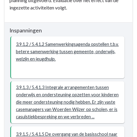
planning uitgevoerd. Evaluatie over het effect van de
-
ingezette activiteiten volgt.
Resultaat
-
3.9.1
Inspanningen
/
5.4.1
3.9.1.2 / 5.4.1.2 Samenwerkingsagenda opstellen t.b.v.
Onderwijsvertragingen
betere samenwerking tussen gemeente, onderwijs,
door
welzijn en jeugdhulp.
COVID-
19
zijn
ingelopen
3.9.1.3 / 5.4.1.3 Integrale arrangementen tussen
(meting
onderwijs en ondersteuning opzetten voor kinderen
via
die meer ondersteuning nodig hebben. Er zijn vaste
de
casemanagers van Woerden Wijzer op scholen, er is
scholen).
casuïstiekbespreking en we verbreden ...
3.9.1.5 / 5.4.1.5 De overgang van de basisschool naar