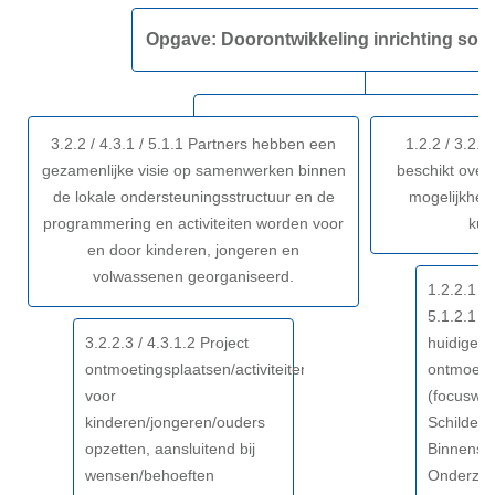
sociaal
naar
domein
Opgave: Doorontwikkeling inrichting soc
navigatie
-
-
Maatschappelijk
Opgave:
effect
Doorontwikkeling
3.2.2 / 4.3.1 / 5.1.1 Partners hebben een
1.2.2 / 3.2.3 
inrichting
gezamenlijke visie op samenwerken binnen
beschikt over 
sociaal
de lokale ondersteuningsstructuur en de
mogelijkhed
domein
programmering en activiteiten worden voor
kun
-
en door kinderen, jongeren en
Resultaat
volwassenen georganiseerd.
1.2.2.1 / 
5.1.2.1 V
3.2.2.3 / 4.3.1.2 Project
huidige
ontmoetingsplaatsen/activiteiten
ontmoeti
voor
(focuswij
kinderen/jongeren/ouders
Schilders
opzetten, aansluitend bij
Binnenst
wensen/behoeften
Onderzoe