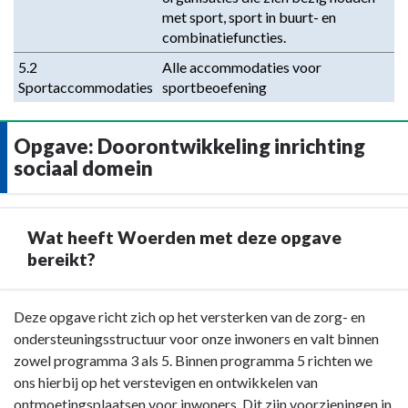
met sport, sport in buurt- en
combinatiefuncties.
5.2
Alle accommodaties voor
Sportaccommodaties
sportbeoefening
Opgave: Doorontwikkeling inrichting
sociaal domein
Wat heeft Woerden met deze opgave
bereikt?
Terug
Deze opgave richt zich op het versterken van de zorg- en
naar
ondersteuningsstructuur voor onze inwoners en valt binnen
navigatie
zowel programma 3 als 5. Binnen programma 5 richten we
-
ons hierbij op het verstevigen en ontwikkelen van
Opgave:
ontmoetingsplaatsen voor inwoners. Dit zijn voorzieningen in