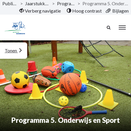
Publicaties
>
Jaarstukken 2024
>
Programma's
>
Programma 5. Onderwijs en Sport
Naar hoofdinhoud
Verberg navigatie
Hoog contrast
Bijlagen
Tonen
Programma 5. Onderwijs en Sport