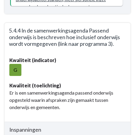
voorschoolse educatie doelgroeppeuters.
5.4.4 In de samenwerkingsagenda Passend
onderwijs is beschreven hoe inclusief onderwijs
wordt vormgegeven (link naar programma 3).
Terug
Kwaliteit (indicator)
naar
navigatie
G
-
Opgave:
Kwaliteit (toelichting)
Kansrijk
Er is een samenwerkingsagenda passend onderwijs
Woerden
opgesteld waarin afspraken zijn gemaakt tussen
-
onderwijs en gemeenten.
Resultaat
-
5.4.4
Inspanningen
In