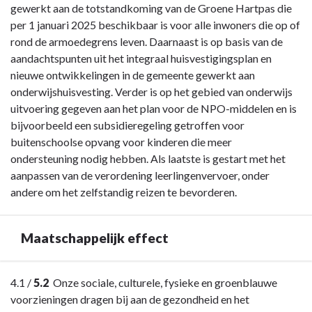
Woerden
gewerkt aan de totstandkoming van de Groene Hartpas die
-
per 1 januari 2025 beschikbaar is voor alle inwoners die op of
Wat
rond de armoedegrens leven. Daarnaast is op basis van de
heeft
aandachtspunten uit het integraal huisvestigingsplan en
Woerden
nieuwe ontwikkelingen in de gemeente gewerkt aan
met
onderwijshuisvesting. Verder is op het gebied van onderwijs
deze
uitvoering gegeven aan het plan voor de NPO-middelen en is
opgave
bijvoorbeeld een subsidieregeling getroffen voor
bereikt?
buitenschoolse opvang voor kinderen die meer
ondersteuning nodig hebben. Als laatste is gestart met het
aanpassen van de verordening leerlingenvervoer, onder
andere om het zelfstandig reizen te bevorderen.
Maatschappelijk effect
Terug
4.1 /
5.2
Onze sociale, culturele, fysieke en groenblauwe
naar
voorzieningen dragen bij aan de gezondheid en het