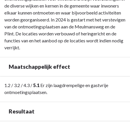
Doorontwikkeling
de diverse wijken en kernen in de gemeente waar inwoners
inrichting
elkaar kunnen ontmoeten en waar bijvoorbeeld activiteiten
sociaal
worden georganiseerd. In 2024 is gestart met het verstevigen
domein
van de ontmoetingsplaatsen aan de Meulmansweg en de
-
Plint. De locaties worden verbouwd of heringericht en de
Wat
functies van en het aanbod op de locaties wordt indien nodig
heeft
verrijkt.
Woerden
met
Maatschappelijk effect
deze
opgave
bereikt?
Terug
1.2 / 3.2 / 4.3 /
5.1
Er zijn laagdrempelige en gastvrije
naar
ontmoetingsplaatsen.
navigatie
-
Resultaat
Opgave:
Doorontwikkeling
inrichting
Terug