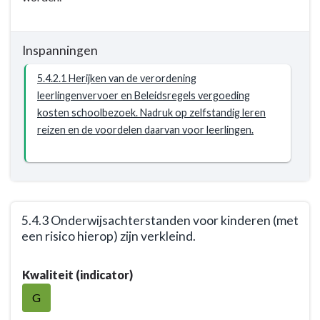
van
jeugd-
Inspanningen
en/of
leerlingenvervoer
5.4.2.1 Herijken van de verordening
reizen
leerlingenvervoer en Beleidsregels vergoeding
zelfstandig.
kosten schoolbezoek. Nadruk op zelfstandig leren
reizen en de voordelen daarvan voor leerlingen.
5.4.3 Onderwijsachterstanden voor kinderen (met
een risico hierop) zijn verkleind.
Terug
Kwaliteit (indicator)
naar
navigatie
G
-