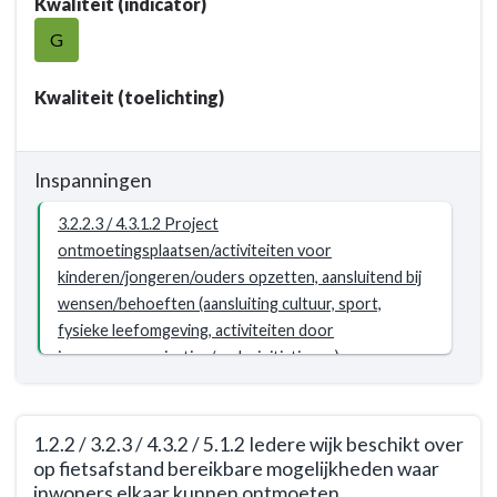
Kwaliteit (indicator)
naar
domein
navigatie
G
-
-
Resultaat
Opgave:
Kwaliteit (toelichting)
Doorontwikkeling
inrichting
sociaal
Inspanningen
domein
-
3.2.2.3 / 4.3.1.2 Project
Resultaat
ontmoetingsplaatsen/activiteiten voor
-
kinderen/jongeren/ouders opzetten, aansluitend bij
3.2.2
wensen/behoeften (aansluiting cultuur, sport,
/
fysieke leefomgeving, activiteiten door
4.3.1
jongerenorganisaties/ouderinitiatieven)
/
5.1.1
Partners
1.2.2 / 3.2.3 / 4.3.2 / 5.1.2 Iedere wijk beschikt over
hebben
op fietsafstand bereikbare mogelijkheden waar
een
inwoners elkaar kunnen ontmoeten.