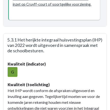
/
inzet op Cruyff-court of soortgelijke voorziening.
5.2.4
Kinderen
en
jongeren
ontwikkelen
meer
5.3.1 Het herijkte integraal huisvestingsplan (IHP)
hun
van 2022 wordt uitgevoerd in samenspraak met
talent
de schoolbesturen.
met
Terug
de
Kwaliteit (indicator)
naar
inzet
navigatie
G
van
-
sport,
Opgave:
Kwaliteit (toelichting)
cultuur
Kansrijk
Het IHP wordt conform de afspraken uitgevoerd en
en
Woerden
invulling aan gegeven. Tegelijkertijd moeten we voor de
techniek
-
komende jaren rekening houden met nieuwe
en
Resultaat
ontwikkelingen die niet waren voorzien in het Integraal
ouderen