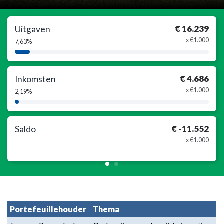
€ 16.239
Uitgaven
x €1.000
7,63%
7,63%
Complete
€ 4.686
Inkomsten
x €1.000
2,19%
2,19%
Complete
€ -11.552
Saldo
x €1.000
Portefeuillehouder
Thema