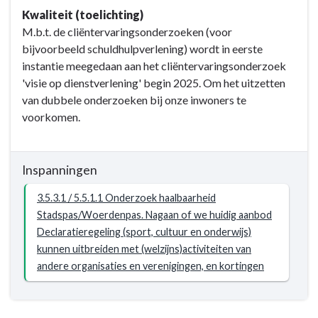
Opgave:
Kwaliteit (toelichting)
Kansrijk
M.b.t. de cliëntervaringsonderzoeken (voor
Woerden
bijvoorbeeld schuldhulpverlening) wordt in eerste
-
instantie meegedaan aan het cliëntervaringsonderzoek
Resultaat
'visie op dienstverlening' begin 2025. Om het uitzetten
-
van dubbele onderzoeken bij onze inwoners te
3.5.3
voorkomen.
/
5.5.1
Regelingen
Inspanningen
voor
vrijetijdsvoorzieningen
3.5.3.1 / 5.5.1.1 Onderzoek haalbaarheid
en
Stadspas/Woerdenpas. Nagaan of we huidig aanbod
aanbod
Declaratieregeling (sport, cultuur en onderwijs)
van
kunnen uitbreiden met (welzijns)activiteiten van
hulp
andere organisaties en verenigingen, en kortingen
bij
op ...
financiële
vragen