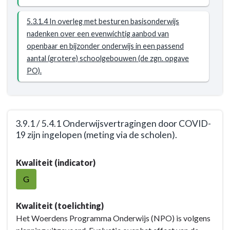
5.3.1.4 In overleg met besturen basisonderwijs
nadenken over een evenwichtig aanbod van
openbaar en bijzonder onderwijs in een passend
aantal (grotere) schoolgebouwen (de zgn. opgave
PO).
3.9.1 / 5.4.1 Onderwijsvertragingen door COVID-
19 zijn ingelopen (meting via de scholen).
Terug
Kwaliteit (indicator)
naar
navigatie
G
-
Opgave:
Kwaliteit (toelichting)
Kansrijk
Het Woerdens Programma Onderwijs (NPO) is volgens
Woerden