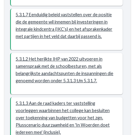
5.3.1.7 Eenduidig beleid vaststellen over de positie
die de gemeente wil innemen bij investeringen in
integrale kindcentra (IKC’s) en het afsprakenkader
met partijen in het veld dat daarbij passend is.
5.3.1.2 Het herijkte IHP van 2022 uitvoeren in
samenspraak met de schoolbesturen, met als
belangrijkste aandachtspunten de inspanningen die
genoemd worden onder 5.3.1.3 t/m 5.3.1.7.
5.3.1.3 Aan de raad kaders ter vaststelling
voorleggen waarbinnen het college kan besluiten
over toekenning van budgetten voor het zgn.
Plusscenario duurzaamheid en 'In Woerden doet
iedereen mee' (inclusie).