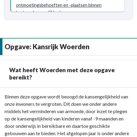
jongeren
5.1.2
ontmoetingsbehoeften en -plaatsen binnen
en
Iedere
bestaande mogelijkheden.
volwassenen
wijk
georganiseerd.
beschikt
over
op
Opgave: Kansrijk Woerden
fietsafstand
bereikbare
mogelijkheden
Wat heeft Woerden met deze opgave
waar
bereikt?
inwoners
elkaar
kunnen
Terug
Binnen deze opgave wordt beoogd de kansengelijkheid van
ontmoeten.
naar
onze inwoners te vergroten. Dit doen we onder andere
navigatie
middels het verminderen van armoede, door inzet te plegen
-
op de kansengelijkheid van kinderen vanaf -9 maanden en
Opgave:
door onderwijs in bereikbare en daartoe geschikte
Kansrijk
gebouwen aan te bieden. Het afgelopen jaar is onder andere