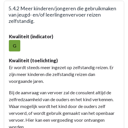
5.4.2 Meer kinderen/jongeren die gebruikmaken
van jeugd- en/of leerlingenvervoer reizen
zelfstandig.
Terug
Kwaliteit (indicator)
naar
navigatie
G
-
Opgave:
Kwaliteit (toelichting)
Kansrijk
Er wordt steeds meer ingezet op zelfstandig reizen. Er
Woerden
zijn meer kinderen die zelfstandig reizen dan
-
voorgaande jaren.
Resultaat
Bij de aanvraag van vervoer zal de consulent altijd de
-
zelfredzaamheid van de ouders en het kind verkennen.
5.4.2
Waar mogelijk wordt het kind door de ouders zelf
Meer
vervoerd, of wordt gebruik gemaakt van het openbaar
kinderen/jongeren
vervoer. Hier kan een vergoeding voor ontvangen
die
worden.
gebruikmaken