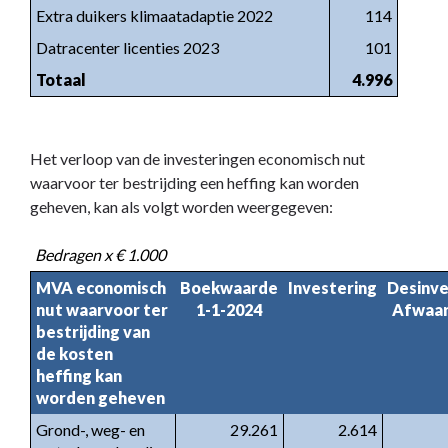
Extra duikers klimaatadaptie 2022
114
Datracenter licenties 2023
101
Totaal
4.996
Het verloop van de investeringen economisch nut
waarvoor ter bestrijding een heffing kan worden
geheven, kan als volgt worden weergegeven:
Bedragen x € 1.000
MVA economisch
Boekwaarde
Investering
Desinve
nut waarvoor ter
1-1-2024
Afwaar
bestrijding van
de kosten
heffing kan
worden geheven
Grond-, weg- en
29.261
2.614