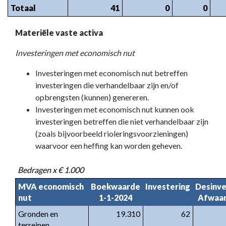
Totaal
41
0
0
Materiële vaste activa
Investeringen met economisch nut
Investeringen met economisch nut betreffen
investeringen die verhandelbaar zijn en/of
opbrengsten (kunnen) genereren.
Investeringen met economisch nut kunnen ook
investeringen betreffen die niet verhandelbaar zijn
(zoals bijvoorbeeld rioleringsvoorzieningen)
waarvoor een heffing kan worden geheven.
Bedragen x € 1.000
MVA economisch
Boekwaarde
Investering
Desinve
nut
1-1-2024
Afwaar
Gronden en
19.310
62
terreinen