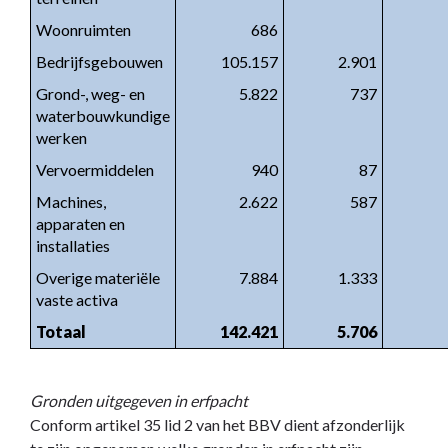
Woonruimten
686
Bedrijfsgebouwen
105.157
2.901
Grond-, weg- en
5.822
737
waterbouwkundige
werken
Vervoermiddelen
940
87
Machines,
2.622
587
apparaten en
installaties
Overige materiële
7.884
1.333
vaste activa
Totaal
142.421
5.706
Gronden uitgegeven in erfpacht
Conform artikel 35 lid 2 van het BBV dient afzonderlijk