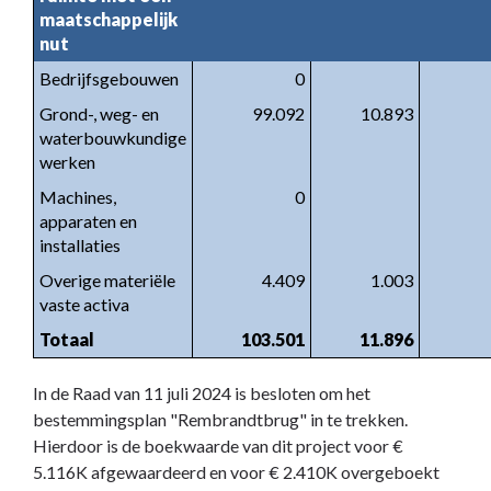
maatschappelijk
nut
Bedrijfsgebouwen
0
Grond-, weg- en
99.092
10.893
waterbouwkundige
werken
Machines,
0
apparaten en
installaties
Overige materiële
4.409
1.003
vaste activa
Totaal
103.501
11.896
In de Raad van 11 juli 2024 is besloten om het
bestemmingsplan "Rembrandtbrug" in te trekken.
Hierdoor is de boekwaarde van dit project voor €
5.116K afgewaardeerd en voor € 2.410K overgeboekt