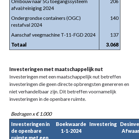
Ombouw naar 5G toegangssysteem
206
afval/reiniging 2024
Ondergrondse containers (OGC)
140
restafval 2024
Aanschaf veegmachine T-11-FGD 2024
137
Totaal
3.068
Investeringen met maatschappelijk nut
Investeringen met een maatschappelijk nut betreffen
investeringen die geen directe opbrengsten genereren en
niet verhandelbaar zijn. Dit betreffen voornamelijk
investeringen in de openbare ruimte.
Bedragen x € 1.000
Investeringen in
Boekwaarde
Investering
Desinve
de openbare
1-1-2024
Afwaar
ruimte met een