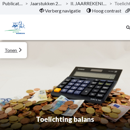
Publicaties
>
Jaarstukken 2024
>
II. JAARREKENING
>
Naar hoofdinhoud
Verberg navigatie
Hoog contrast
Tonen
Toelichting balans