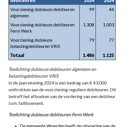
debiteuren
2024
2024
Voorziening dubieuze debiteuren
99
44
algemeen
Voorziening dubieuze debiteuren
1.308
1.003
Ferm Werk
Voorziening dubieuze
79
77
belastingdebiteuren VRIS
Totaal
1.486
1.125
Toelichting dubieuze debiteuren algemeen en
belastingdebiteuren VRIS
In de jaarrekening 2024 is een bedrag van € 43.000
onttrokken aan de voorziening reguliere debiteuren. Dit
betreft het afboeken van de vordering van een debiteur
i.v.m. faillissement.
Toelichting dubieuze debiteuren Ferm Werk
De gemeente Woerden heeft de uitvoering van de