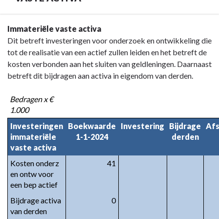
Terug
Immateriële vaste activa
naar
Dit betreft investeringen voor onderzoek en ontwikkeling die
navigatie
tot de realisatie van een actief zullen leiden en het betreft de
-
kosten verbonden aan het sluiten van geldleningen. Daarnaast
Toelichting
betreft dit bijdragen aan activa in eigendom van derden.
balans
-
Bedragen x €
1.000
VASTE
ACTIVA
Investeringen
Boekwaarde
Investering
Bijdrage
Afs
immateriële
1-1-2024
derden
vaste activa
Kosten onderz
41
en ontw voor
een bep actief
Bijdrage activa
0
van derden