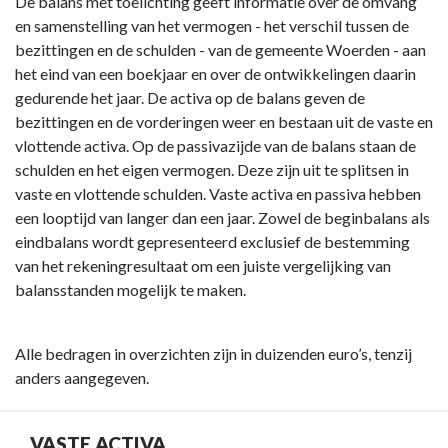
Terug
De balans met toelichting geeft informatie over de omvang
naar
en samenstelling van het vermogen - het verschil tussen de
navigatie
bezittingen en de schulden - van de gemeente Woerden - aan
-
het eind van een boekjaar en over de ontwikkelingen daarin
Toelichting
gedurende het jaar. De activa op de balans geven de
balans
bezittingen en de vorderingen weer en bestaan uit de vaste en
-
vlottende activa. Op de passivazijde van de balans staan de
ALGEMEEN
schulden en het eigen vermogen. Deze zijn uit te splitsen in
vaste en vlottende schulden. Vaste activa en passiva hebben
een looptijd van langer dan een jaar. Zowel de beginbalans als
eindbalans wordt gepresenteerd exclusief de bestemming
van het rekeningresultaat om een juiste vergelijking van
balansstanden mogelijk te maken.
Alle bedragen in overzichten zijn in duizenden euro’s, tenzij
anders aangegeven.
VASTE ACTIVA