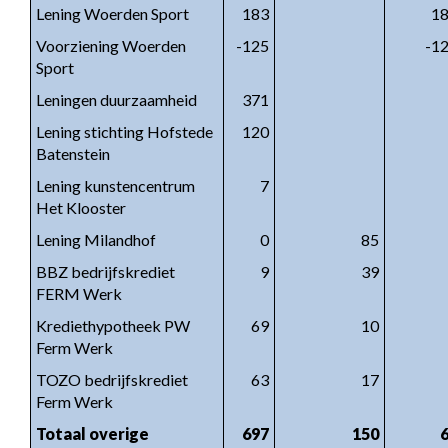
Lening Woerden Sport
183
1
Voorziening Woerden
-125
-1
Sport
Leningen duurzaamheid
371
Lening stichting Hofstede
120
Batenstein
Lening kunstencentrum
7
Het Klooster
Lening Milandhof
0
85
BBZ bedrijfskrediet
9
39
FERM Werk
Krediethypotheek PW
69
10
Ferm Werk
TOZO bedrijfskrediet
63
17
Ferm Werk
Totaal overige
697
150