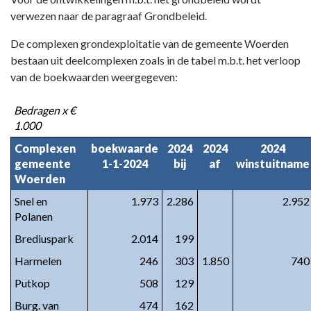
ACTIVA
verwezen naar de paragraaf Grondbeleid.
De complexen grondexploitatie van de gemeente Woerden
bestaan uit deelcomplexen zoals in de tabel m.b.t. het verloop
van de boekwaarden weergegeven:
Bedragen x €
1.000
Complexen
boekwaarde
2024
2024
2024
gemeente
1-1-2024
bij
af
winstuitname
Woerden
Snel en
1.973
2.286
2.952
Polanen
Brediuspark
2.014
199
Harmelen
246
303
1.850
740
Putkop
508
129
Burg. van
474
162