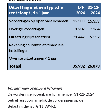
Uitzetting met een typische
1-1-
31-12-
rentelooptijd < 1 jaar
2024
2024
Vorderingen op openbare lichamen
12.588
15.358
Overige vorderingen
1.902
2.164
Uitzetting rijksschatkist
21.442
9.352
Rekening courant niet-financiële
instellingen
Overige uitzettingen < 1 jaar
Totaal
35.932
26.873
Vorderingen openbare lichamen
De vorderingen openbare lichamen per 31-12-2024
betreffen voornamelijk de vorderingen op de
Belastingdienst (€ 11.989K).