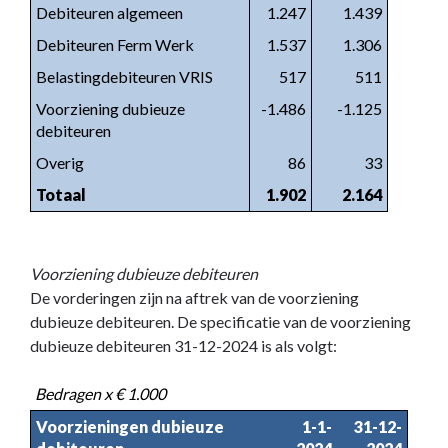
Debiteuren algemeen
1.247
1.439
Debiteuren Ferm Werk
1.537
1.306
Belastingdebiteuren VRIS
517
511
Voorziening dubieuze
-1.486
-1.125
debiteuren
Overig
86
33
Totaal
1.902
2.164
Voorziening dubieuze debiteuren
De vorderingen zijn na aftrek van de voorziening
dubieuze debiteuren. De specificatie van de voorziening
dubieuze debiteuren 31-12-2024 is als volgt:
Bedragen x € 1.000
Voorzieningen dubieuze
1-1-
31-12-