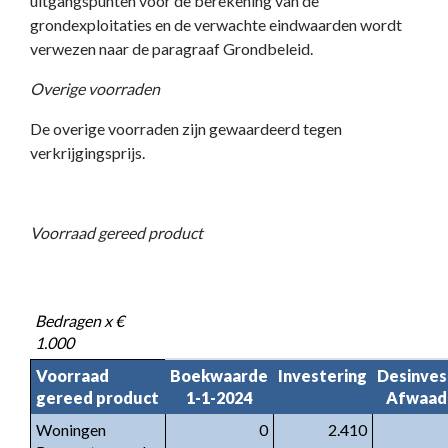
uitgangspunten voor de berekening van de
grondexploitaties en de verwachte eindwaarden wordt
verwezen naar de paragraaf Grondbeleid.
Overige voorraden
De overige voorraden zijn gewaardeerd tegen
verkrijgingsprijs.
Voorraad gereed product
Bedragen x €
1.000
Voorraad
Boekwaarde
Investering
Desinves
gereed product
1-1-2024
Afwaad
Woningen
0
2.410