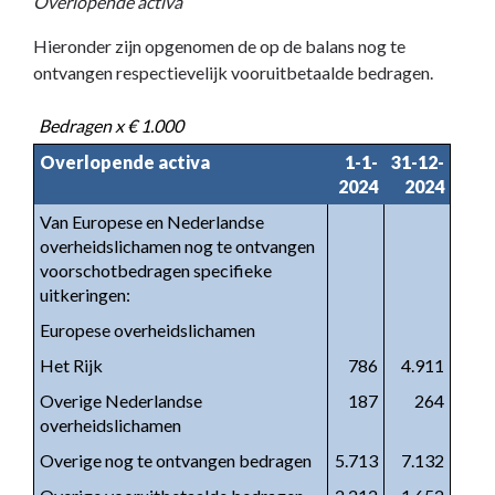
Overlopende activa
Hieronder zijn opgenomen de op de balans nog te
ontvangen respectievelijk vooruitbetaalde bedragen.
Bedragen x € 1.000
Overlopende activa
1-1-
31-12-
2024
2024
Van Europese en Nederlandse
overheidslichamen nog te ontvangen
voorschotbedragen specifieke
uitkeringen:
Europese overheidslichamen
Het Rijk
786
4.911
Overige Nederlandse
187
264
overheidslichamen
Overige nog te ontvangen bedragen
5.713
7.132