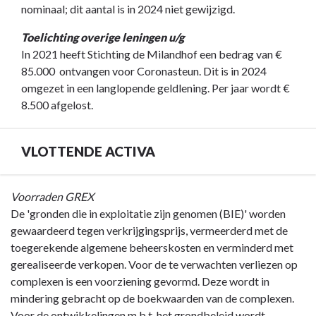
nominaal; dit aantal is in 2024 niet gewijzigd.
Toelichting overige leningen u/g
In 2021 heeft Stichting de Milandhof een bedrag van €
85.000 ontvangen voor Coronasteun. Dit is in 2024
omgezet in een langlopende geldlening. Per jaar wordt €
8.500 afgelost.
VLOTTENDE ACTIVA
Terug
Voorraden GREX
naar
De 'gronden die in exploitatie zijn genomen (BIE)' worden
navigatie
gewaardeerd tegen verkrijgingsprijs, vermeerderd met de
-
toegerekende algemene beheerskosten en verminderd met
Toelichting
gerealiseerde verkopen. Voor de te verwachten verliezen op
balans
complexen is een voorziening gevormd. Deze wordt in
-
mindering gebracht op de boekwaarden van de complexen.
VLOTTENDE
Voor de ontwikkelingen m.b.t. het grondbeleid wordt