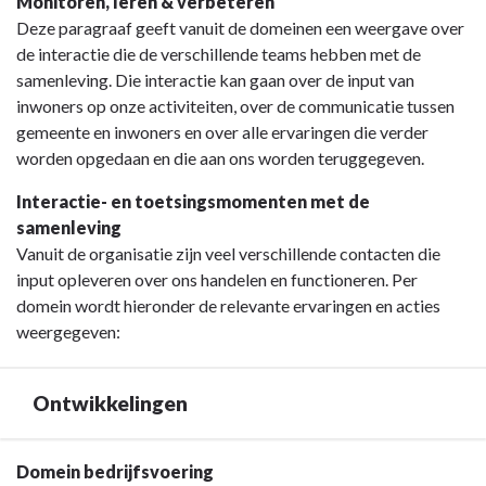
Terug
Monitoren, leren & verbeteren
naar
Deze paragraaf geeft vanuit de domeinen een weergave over
navigatie
de interactie die de verschillende teams hebben met de
-
samenleving. Die interactie kan gaan over de input van
Paragraaf
inwoners op onze activiteiten, over de communicatie tussen
8
gemeente en inwoners en over alle ervaringen die verder
De
worden opgedaan en die aan ons worden teruggegeven.
inwoner
Interactie- en toetsingsmomenten met de
centraal
samenleving
in
Vanuit de organisatie zijn veel verschillende contacten die
participatie
input opleveren over ons handelen en functioneren. Per
en
domein wordt hieronder de relevante ervaringen en acties
dienstverlening
weergegeven:
-
Wat
is
Ontwikkelingen
het
doel
van
Terug
Domein bedrijfsvoering