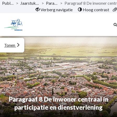
Publicaties
>
Jaarstukken 2024
>
Paragrafen
>
Naar hoofdinhoud
Verberg navigatie
Hoog contrast
Tonen
Paragraaf 8 De inwoner centraal in
participatie en dienstverlening