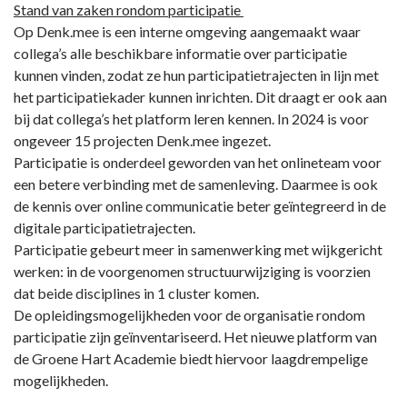
deze
naar
Stand van zaken rondom participatie
paragraaf?
navigatie
Op Denk.mee is een interne omgeving aangemaakt waar
-
collega’s alle beschikbare informatie over participatie
Paragraaf
kunnen vinden, zodat ze hun participatietrajecten in lijn met
8
het participatiekader kunnen inrichten. Dit draagt er ook aan
De
bij dat collega’s het platform leren kennen. In 2024 is voor
inwoner
ongeveer 15 projecten Denk.mee ingezet.
centraal
Participatie is onderdeel geworden van het onlineteam voor
in
een betere verbinding met de samenleving. Daarmee is ook
participatie
de kennis over online communicatie beter geïntegreerd in de
en
digitale participatietrajecten.
dienstverlening
Participatie gebeurt meer in samenwerking met wijkgericht
-
werken: in de voorgenomen structuurwijziging is voorzien
Ontwikkelingen
dat beide disciplines in 1 cluster komen.
De opleidingsmogelijkheden voor de organisatie rondom
participatie zijn geïnventariseerd. Het nieuwe platform van
de Groene Hart Academie biedt hiervoor laagdrempelige
mogelijkheden.