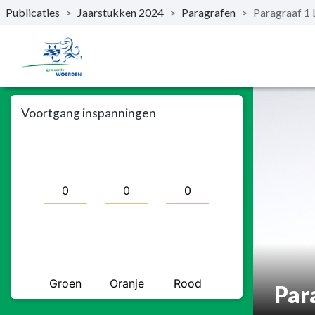
Publicaties
>
Jaarstukken 2024
>
Paragrafen
>
Paragraaf 1 
Naar hoofdinhoud
Voortgang inspanningen
Par