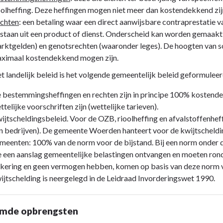
oolheffing. Deze heffingen mogen niet meer dan kostendekkend zij
chten
: een betaling waar een direct aanwijsbare contraprestatie 
staan uit een product of dienst. Onderscheid kan worden gemaakt
rktgelden) en genotsrechten (waaronder leges). De hoogten van so
ximaal kostendekkend mogen zijn.
t landelijk beleid is het volgende gemeentelijk beleid geformuleer
 bestemmingsheffingen en rechten zijn in principe 100% kostendek
ttelijke voorschriften zijn (wettelijke tarieven).
ijtscheldingsbeleid. Voor de OZB, rioolheffing en afvalstoffenhef
n bedrijven). De gemeente Woerden hanteert voor de kwijtscheldi
meenten: 100% van de norm voor de bijstand. Bij een norm onder de
e een aanslag gemeentelijke belastingen ontvangen en moeten ron
tkering en geen vermogen hebben, komen op basis van deze norm v
ijtschelding is neergelegd in de Leidraad Invorderingswet 1990.
mde opbrengsten