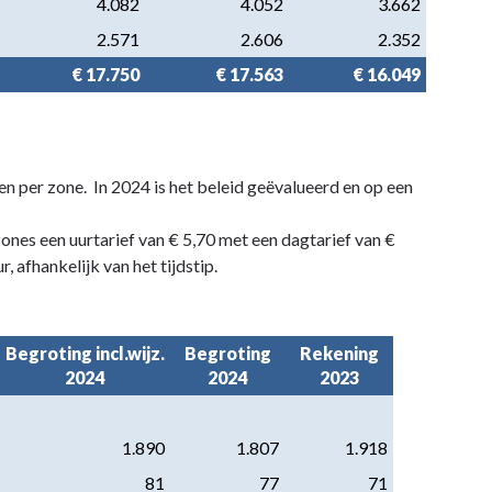
4.082
4.052
3.662
2.571
2.606
2.352
€ 17.750
€ 17.563
€ 16.049
en per zone. In 2024 is het beleid geëvalueerd en op een
zones een uurtarief van € 5,70 met een dagtarief van €
, afhankelijk van het tijdstip.
Begroting incl.wijz.
Begroting
Rekening
2024
2024
2023
1.890
1.807
1.918
81
77
71