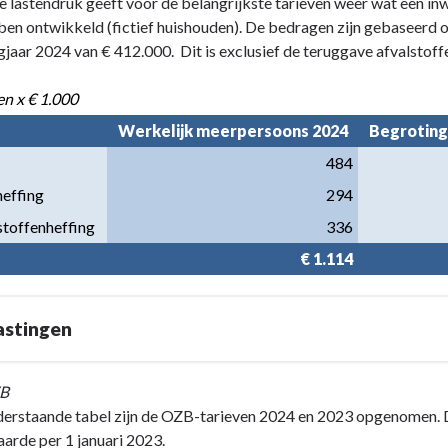
e lastendruk geeft voor de belangrijkste tarieven weer wat een i
ben ontwikkeld (fictief huishouden). De bedragen zijn gebaseerd 
gjaar 2024 van € 412.000. Dit is exclusief de teruggave afvalsto
n x € 1.000
Werkelijk meerpersoons 2024
Begroting
484
heffing
294
stoffenheffing
336
€ 1.114
astingen
ZB
derstaande tabel zijn de OZB-tarieven 2024 en 2023 opgenomen. 
rde per 1 januari 2023.