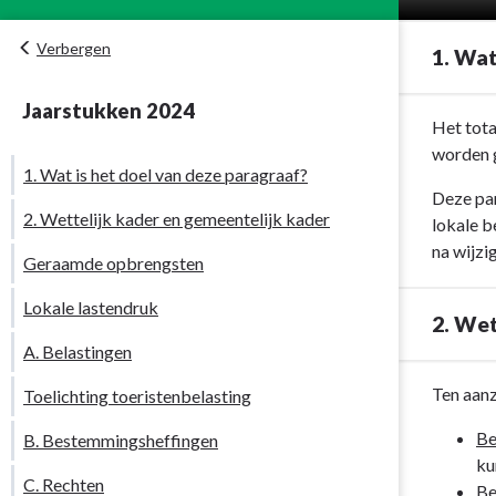
Verbergen
1. Wat
Jaarstukken 2024
Terug
Het tota
naar
worden g
1. Wat is het doel van deze paragraaf?
navigatie
Deze par
-
2. Wettelijk kader en gemeentelijk kader
lokale b
Paragraaf
na wijzi
1
Geraamde opbrengsten
Lokale
Lokale lastendruk
heffingen
2. Wet
-
A. Belastingen
1.
Wat
Terug
Ten aanz
Toelichting toeristenbelasting
is
naar
Be
B. Bestemmingsheffingen
het
navigatie
ku
doel
-
C. Rechten
Be