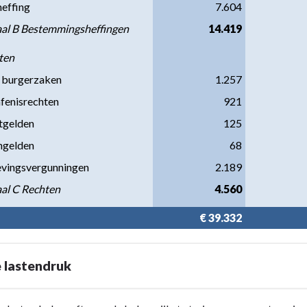
heffing
7.604
al B Bestemmingsheffingen
14.419
ten
 burgerzaken
1.257
fenisrechten
921
tgelden
125
ngelden
68
vingsvergunningen
2.189
al C Rechten
4.560
€ 39.332
 lastendruk