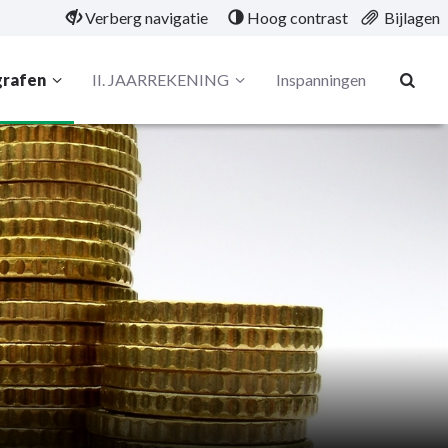
Verberg navigatie
Hoog contrast
Bijlagen
grafen
II. JAARREKENING
Inspanningen