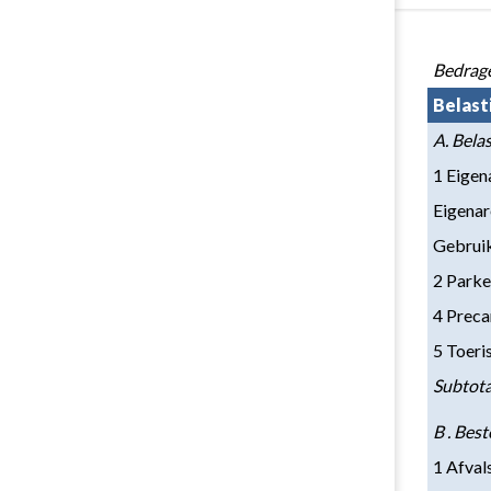
Terug
naar
Bedrage
navigatie
Belast
-
A. Bela
Paragraaf
1
1 Eigen
Lokale
Eigenar
heffingen
Gebruik
-
Geraamde
2 Parke
opbrengsten
4 Preca
5 Toeri
Subtota
B . Bes
1 Afval