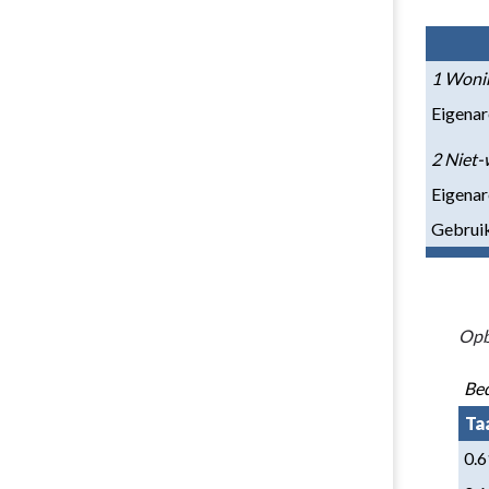
-
Paragraaf
1
1 Woni
Lokale
Eigenar
heffingen
-
2 Niet
A.
Eigenar
Belastingen
Gebrui
Opb
Bed
Ta
0.6