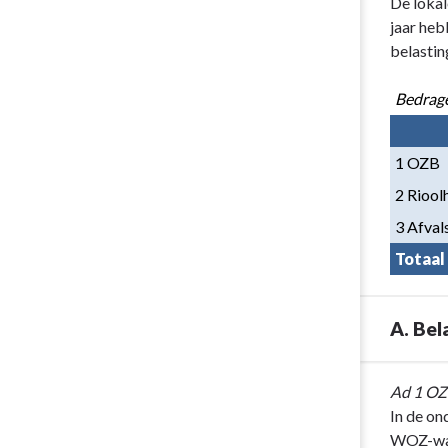
Terug
De lokal
naar
jaar heb
navigatie
belastin
-
Paragraaf
Bedrage
1
Lokale
1 OZB
heffingen
-
2 Riool
Lokale
3 Afval
lastendruk
Totaal
A. Bel
Terug
Ad 1 O
naar
In de on
navigatie
WOZ-waa