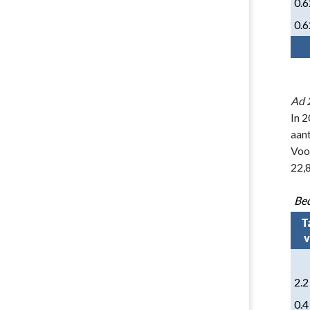
0.6
0.6
Ad 
In 2
aan
Voor
22,8
Bed
T
v
2.2
0.4