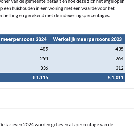
nwoner van de gemeente betaalt en hoe deze zich het afgelopen
op een huishouden in een woning met een waarde voor het
ffenheffing en gerekend met de indexeringspercentages.
 meerpersoons 2024
Werkelijk meerpersoons 2023
485
435
294
264
336
312
€ 1.115
€ 1.011
De tarieven 2024 worden geheven als percentage van de