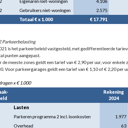
2
Eigenaren niet-woningen
4.106
2
Gebruikers niet-woningen
2.575
Totaal € x 1.000
€ 17.791
2 Parkeerbelasting
021 is het parkeerbeleid vastgesteld, met gedifferentieerde tariev
tal punten aangepast.
 de meeste zones geldt een tarief van € 2,90 per uur, voor enkele 
0. Voor parkeergarages geldt een tarief van € 1,10 of € 2,20 per uur
ragen x € 1.000
aak-
Rekening
eld
2024
Lasten
Parkeren programma 2 incl. loonkosten
1.977
Overhead
63