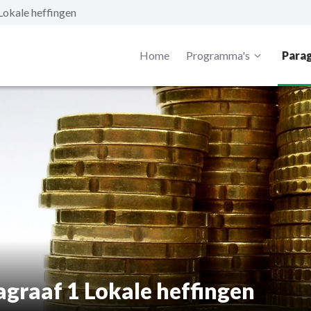
Lokale heffingen
Home
Programma's
Para
agraaf 1 Lokale heffingen