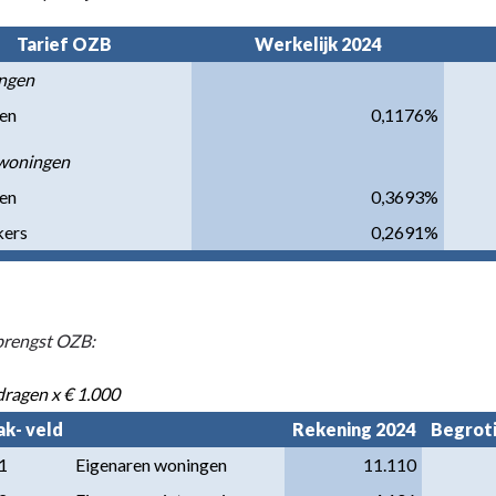
Tarief OZB
Werkelijk 2024
ngen
en
0,1176%
-woningen
en
0,3693%
kers
0,2691%
rengst OZB:
ragen x € 1.000
ak- veld
Rekening 2024
Begrotin
1
Eigenaren woningen
11.110