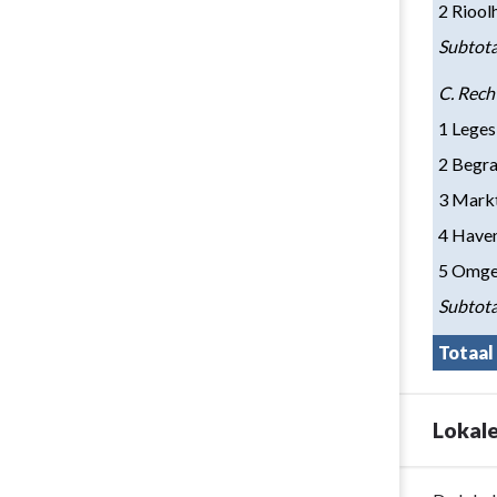
2 Riool
Subtota
C. Rech
1 Leges
2 Begra
3 Mark
4 Have
5 Omge
Subtota
Totaal
Lokale