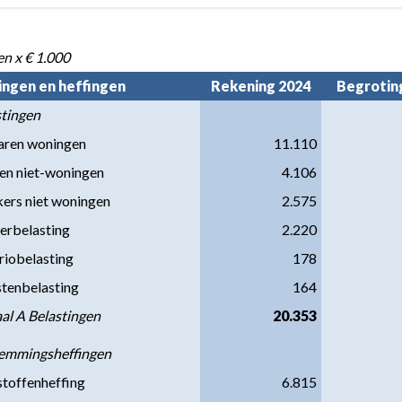
n x € 1.000
ingen en heffingen
Rekening 2024
Begroting
stingen
aren woningen
11.110
en niet-woningen
4.106
ers niet woningen
2.575
erbelasting
2.220
riobelasting
178
stenbelasting
164
al A Belastingen
20.353
temmingsheffingen
stoffenheffing
6.815