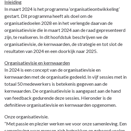
Terug
Inleiding
naar
In maart 2024 is het programma ‘organisatieontwikkeling’
navigatie
gestart. Dit programma heeft als doel om de
-
organisatiedoelen 2028 en in het verlengde daarvan de
Paragraaf
organisatievisie die in maart 2024 aan de raad gepresenteerd
5
zijn, te realiseren. In dit hoofdstuk beschrijven we de
Bedrijfsvoering
organisatievisie, de kernwaarden, de strategie en tot slot de
-
resultaten van 2024 en een doorkijk naar 2025.
Organisatieontwikkeling
Organisatievisie en kernwaarden
en
In 2024 is een concept van de organisatievisie en
bestuursopdracht
kernwaarden met de organisatie gedeeld. In vijf sessies met in
totaal 50 medewerkers is betekenis gegeven aan de
kernwaarden. De organisatievisie is aangepast aan de hand
van feedback gedurende deze sessies. Hieronder is de
definitieve organisatievisie en kernwaarden opgenomen.
Onze organisatievisie.
“Met passie en plezier werken we voor onze samenleving. Een
samenleving waar mensen zich betrokken en gehoord voelen.