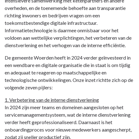
intensievere samenwerking met ketenpartners en andere
5
overheden, en de toenemende behoefte aan transparantie
Bedrijfsvoering
richting inwoners en bedrijven vragen om een
-
toekomstbestendige digitale infrastructuur.
Informatiebeleid
Informatietechnologie is daarmee onmisbaar voor het
voldoen aan wettelijke verplichtingen, het verbeteren van de
dienstverlening en het verhogen van de interne efficiëntie.
De gemeente Woerden heeft in 2024 verder geïnvesteerd in
een wendbare en digitale organisatie die in staat is om tijdig
en adequaat te reageren op maatschappelijke en
technologische ontwikkelingen. Onze inzet richtte zich op de
volgende zeven pijlers:
1. Verbetering van de interne dienstverlening
In 2024 zijn meer teams en domeinen aangesloten op het
servicemanagementsysteem, wat de interne dienstverlening
verder heeft geprofessionaliseerd. Daarnaast is het
onboardingproces voor nieuwe medewerkers aangescherpt,
zodat zij sneller productief zijn.