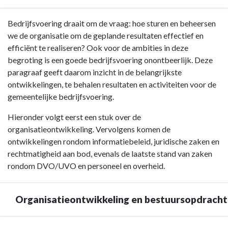
Terug
Bedrijfsvoering draait om de vraag: hoe sturen en beheersen
naar
we de organisatie om de geplande resultaten effectief en
navigatie
efficiënt te realiseren? Ook voor de ambities in deze
-
begroting is een goede bedrijfsvoering onontbeerlijk. Deze
Paragraaf
paragraaf geeft daarom inzicht in de belangrijkste
5
ontwikkelingen, te behalen resultaten en activiteiten voor de
Bedrijfsvoering
gemeentelijke bedrijfsvoering.
-
Hieronder volgt eerst een stuk over de
Wat
organisatieontwikkeling. Vervolgens komen de
is
ontwikkelingen rondom informatiebeleid, juridische zaken en
het
rechtmatigheid aan bod, evenals de laatste stand van zaken
doel
rondom DVO/UVO en personeel en overheid.
van
deze
paragraaf?
Organisatieontwikkeling en bestuursopdracht