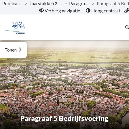
Publicaties
>
Jaarstukken 2024
>
Paragrafen
>
Naar hoofdinhoud
Verberg navigatie
Hoog contrast
Tonen
Paragraaf 5 Bedrijfsvoering