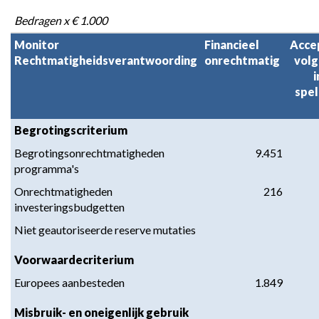
Bedragen x € 1.000
Monitor
Financieel
Acce
Rechtmatigheidsverantwoording
onrechtmatig
volg
spel
Begrotingscriterium
Begrotingsonrechtmatigheden
9.451
programma's
Onrechtmatigheden
216
investeringsbudgetten
Niet geautoriseerde reserve mutaties
Voorwaardecriterium
Europees aanbesteden
1.849
Misbruik- en oneigenlijk gebruik