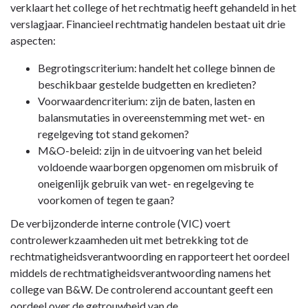
Paragraaf
verklaart het college of het rechtmatig heeft gehandeld in het
5
verslagjaar. Financieel rechtmatig handelen bestaat uit drie
Bedrijfsvoering
aspecten:
-
Begrotingscriterium: handelt het college binnen de
Rechtmatigheidsverantwoording
beschikbaar gestelde budgetten en kredieten?
Voorwaardencriterium: zijn de baten, lasten en
balansmutaties in overeenstemming met wet- en
regelgeving tot stand gekomen?
M&O-beleid: zijn in de uitvoering van het beleid
voldoende waarborgen opgenomen om misbruik of
oneigenlijk gebruik van wet- en regelgeving te
voorkomen of tegen te gaan?
De verbijzonderde interne controle (VIC) voert
controlewerkzaamheden uit met betrekking tot de
rechtmatigheidsverantwoording en rapporteert het oordeel
middels de rechtmatigheidsverantwoording namens het
college van B&W. De controlerend accountant geeft een
oordeel over de getrouwheid van de