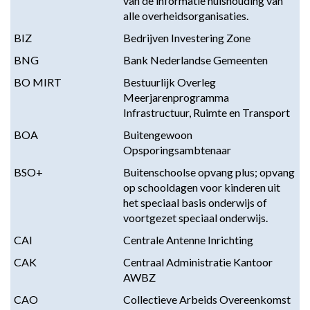
van de informatie huishouding van
alle overheidsorganisaties.
BIZ
Bedrijven Investering Zone
BNG
Bank Nederlandse Gemeenten
BO MIRT
Bestuurlijk Overleg
Meerjarenprogramma
Infrastructuur, Ruimte en Transport
BOA
Buitengewoon
Opsporingsambtenaar
BSO+
Buitenschoolse opvang plus; opvang
op schooldagen voor kinderen uit
het speciaal basis onderwijs of
voortgezet speciaal onderwijs.
CAI
Centrale Antenne Inrichting
CAK
Centraal Administratie Kantoor
AWBZ
CAO
Collectieve Arbeids Overeenkomst