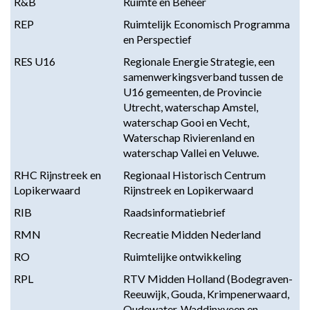
R&B
Ruimte en Beheer
REP
Ruimtelijk Economisch Programma
en Perspectief
RES U16
Regionale Energie Strategie, een
samenwerkingsverband tussen de
U16 gemeenten, de Provincie
Utrecht, waterschap Amstel,
waterschap Gooi en Vecht,
Waterschap Rivierenland en
waterschap Vallei en Veluwe.
RHC Rijnstreek en
Regionaal Historisch Centrum
Lopikerwaard
Rijnstreek en Lopikerwaard
RIB
Raadsinformatiebrief
RMN
Recreatie Midden Nederland
RO
Ruimtelijke ontwikkeling
RPL
RTV Midden Holland (Bodegraven-
Reeuwijk, Gouda, Krimpenerwaard,
Oudewater, Waddinxveen en