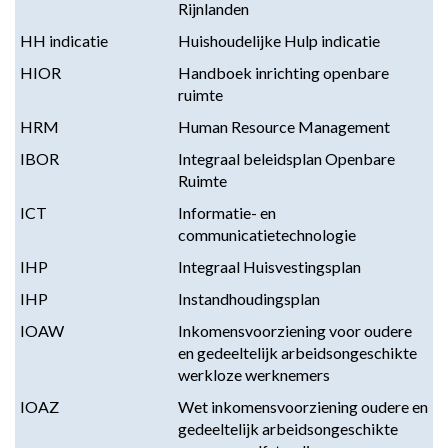
Rijnlanden
HH indicatie
Huishoudelijke Hulp indicatie
HIOR
Handboek inrichting openbare
ruimte
HRM
Human Resource Management
IBOR
Integraal beleidsplan Openbare
Ruimte
ICT
Informatie- en
communicatietechnologie
IHP
Integraal Huisvestingsplan
IHP
Instandhoudingsplan
IOAW
Inkomensvoorziening voor oudere
en gedeeltelijk arbeidsongeschikte
werkloze werknemers
IOAZ
Wet inkomensvoorziening oudere en
gedeeltelijk arbeidsongeschikte