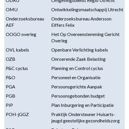
ODRU
Omgevingsdienst Regio Utrecht
OMU
Ontwikkelingsmaatschappij Utrecht
Onderzoeksbureau
Onderzoeksbureau Andersson
AEF
Eiffers Felix
OOGO overleg
Het Op Overeenstemming Gericht
Overleg
OVL kabels
Openbare Verlichting kabels
OZB
Onroerende Zaak Belasting
P&C cyclus
Planning en Control cyclus
P&O
Personeel en Organisatie
PGA
Persoonsgerichte Aanpak
PGB
Persoonsgebonden budget
PIP
Plan Inburgering en Participatie
POH-jGGZ
Praktijk Ondersteuner Huisarts-
jeugd geestelijke gezondheidszorg