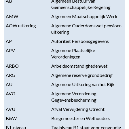
AB
Algemeen Bestuur van
Gemeenschappelijke Regeling
AMW
Algemeen Maatschappelijk Werk
AOW uitkering
Algemene Ouderdomswet pensioen
uitkering
AP
Autoriteit Persoonsgegevens
APV
Algemene Plaatselijke
Verordeningen
ARBO
Arbeidsomstandighedenwet
ARG
Algemene reserve grondbedrijf
AU
Algemene Uitkering van het Rijk
AVG
Algemene Verordening
Gegevensbescherming
AVU
Afval Verwijdering Utrecht
B&W
Burgemeester en Wethouders
B1-niveau
Taalniveau B1 staat voor eenvoudig