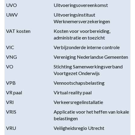
UVO
Uitvoeringsovereenkomst
UWV
Uitvoeringsinstituut
Werknemersverzekeringen
VAT kosten
Kosten voor voorbereiding,
administratie en toezicht
VIC
Verbijzonderde interne controle
VNG
Vereniging Nederlandse Gemeenten
VO
Stichting Samenwerkingsverband
Voortgezet Onderwijs
VPB
Vennootschapsbelasting
VR paal
Virtual reality paal
VRI
Verkeersregelinstallatie
VRIS
Applicatie voor het heffen van lokale
belastingen
VRU
Veiligheidsregio Utrecht