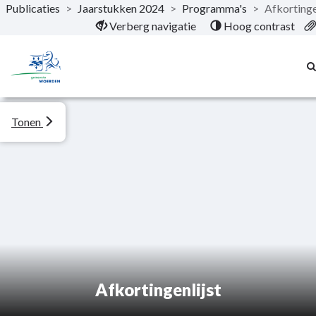
Publicaties
>
Jaarstukken 2024
>
Programma's
>
Afkortinge
Naar hoofdinhoud
Verberg navigatie
Hoog contrast
Tonen
Afkortingenlijst