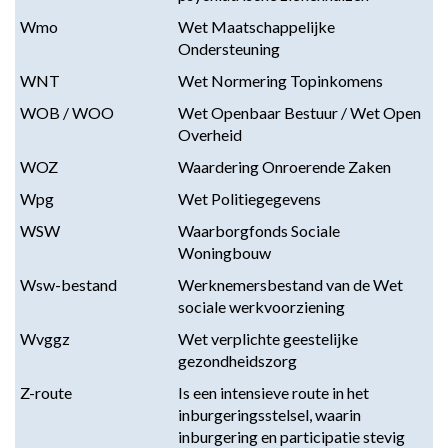
Wmo
Wet Maatschappelijke
Ondersteuning
WNT
Wet Normering Topinkomens
WOB / WOO
Wet Openbaar Bestuur / Wet Open
Overheid
WOZ
Waardering Onroerende Zaken
Wpg
Wet Politiegegevens
WSW
Waarborgfonds Sociale
Woningbouw
Wsw-bestand
Werknemersbestand van de Wet
sociale werkvoorziening
Wvggz
Wet verplichte geestelijke
gezondheidszorg
Z-route
Is een intensieve route in het
inburgeringsstelsel, waarin
inburgering en participatie stevig