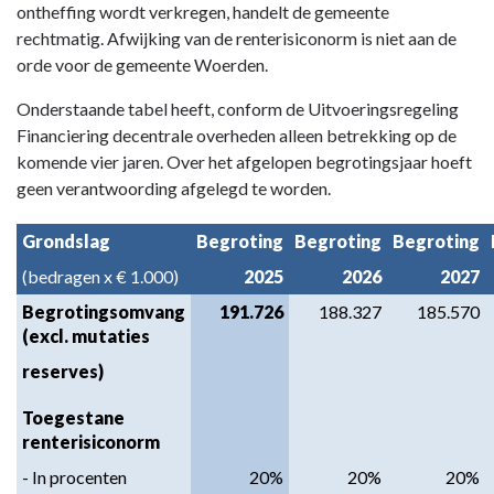
ontheffing wordt verkregen, handelt de gemeente
rechtmatig. Afwijking van de renterisiconorm is niet aan de
orde voor de gemeente Woerden.
Onderstaande tabel heeft, conform de Uitvoeringsregeling
Financiering decentrale overheden alleen betrekking op de
komende vier jaren. Over het afgelopen begrotingsjaar hoeft
geen verantwoording afgelegd te worden.
Grondslag
Begroting
Begroting
Begroting
(bedragen x € 1.000)
2025
2026
2027
Begrotingsomvang
191.726
188.327
185.570
(excl. mutaties
reserves)
Toegestane
renterisiconorm
- In procenten
20%
20%
20%