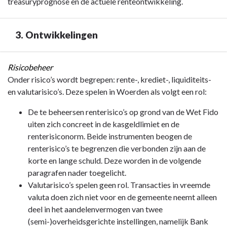
treasuryprognose en de actuele renteontwikkeling.
3. Ontwikkelingen
Terug
Risicobeheer
naar
Onder risico’s wordt begrepen: rente-, krediet-, liquiditeits-
navigatie
en valutarisico’s. Deze spelen in Woerden als volgt een rol:
-
De te beheersen renterisico’s op grond van de Wet Fido
Paragraaf
uiten zich concreet in de kasgeldlimiet en de
4
renterisiconorm. Beide instrumenten beogen de
Financiering
renterisico’s te begrenzen die verbonden zijn aan de
-
korte en lange schuld. Deze worden in de volgende
3.
paragrafen nader toegelicht.
Ontwikkelingen
Valutarisico’s spelen geen rol. Transacties in vreemde
valuta doen zich niet voor en de gemeente neemt alleen
deel in het aandelenvermogen van twee
(semi-)overheidsgerichte instellingen, namelijk Bank