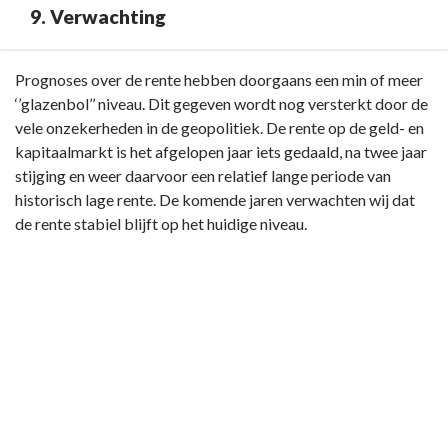
9. Verwachting
Terug
Prognoses over de rente hebben doorgaans een min of meer
naar
‘’glazenbol’’ niveau. Dit gegeven wordt nog versterkt door de
navigatie
vele onzekerheden in de geopolitiek. De rente op de geld- en
-
kapitaalmarkt is het afgelopen jaar iets gedaald, na twee jaar
Paragraaf
stijging en weer daarvoor een relatief lange periode van
4
historisch lage rente. De komende jaren verwachten wij dat
Financiering
de rente stabiel blijft op het huidige niveau.
-
9.
Verwachting