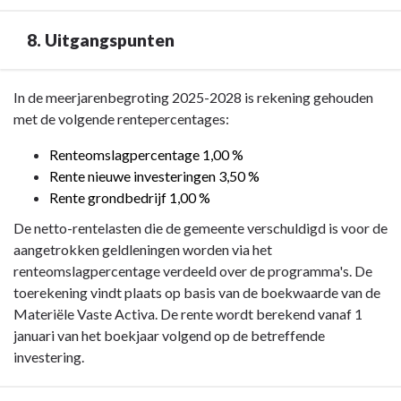
8. Uitgangspunten
Terug
In de meerjarenbegroting 2025-2028 is rekening gehouden
naar
met de volgende rentepercentages:
navigatie
Renteomslagpercentage 1,00 %
-
Rente nieuwe investeringen 3,50 %
Paragraaf
Rente grondbedrijf 1,00 %
4
Financiering
De netto-rentelasten die de gemeente verschuldigd is voor de
-
aangetrokken geldleningen worden via het
8.
renteomslagpercentage verdeeld over de programma's. De
Uitgangspunten
toerekening vindt plaats op basis van de boekwaarde van de
Materiële Vaste Activa. De rente wordt berekend vanaf 1
januari van het boekjaar volgend op de betreffende
investering.