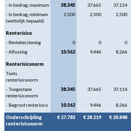
- In bedrag, maximum
38.345
37.665
37.114
- In bedrag, minimum
2.500
2.500
2.500
(wettelijk bepaald)
Renterisico
- Renteherziening
0
0
0
- Aflossing
10.562
9.446
8.266
Renterisiconorm
Toets
renterisiconorm
- Toegestane
38.345
37.665
37.114
renterisiconorm
- Begroot renterisico
10.562
9.446
8.266
Onderschrijding
€ 27.783
€ 28.219
€ 28.848
renterisiconorm