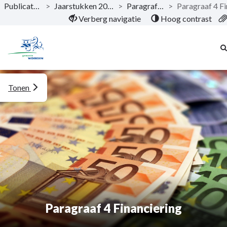
Publicaties
>
Jaarstukken 2024
>
Paragrafen
>
Naar hoofdinhoud
Verberg navigatie
Hoog contrast
Tonen
Paragraaf 4 Financiering