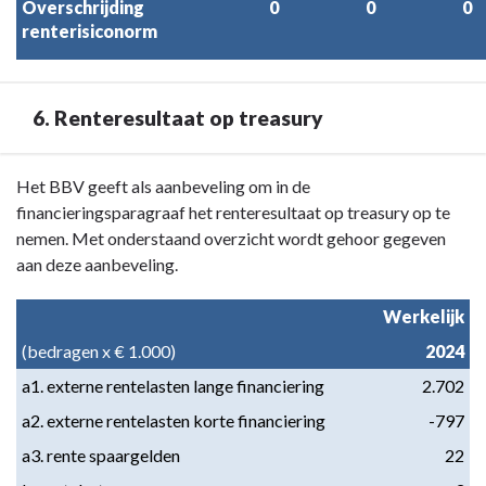
Overschrijding
0
0
0
renterisiconorm
6. Renteresultaat op treasury
Terug
Het BBV geeft als aanbeveling om in de
naar
financieringsparagraaf het renteresultaat op treasury op te
navigatie
nemen. Met onderstaand overzicht wordt gehoor gegeven
-
aan deze aanbeveling.
Paragraaf
4
Werkelijk
Financiering
(bedragen x € 1.000)
2024
-
a1. externe rentelasten lange financiering
2.702
6.
Renteresultaat
a2. externe rentelasten korte financiering
-797
op
a3. rente spaargelden
22
treasury