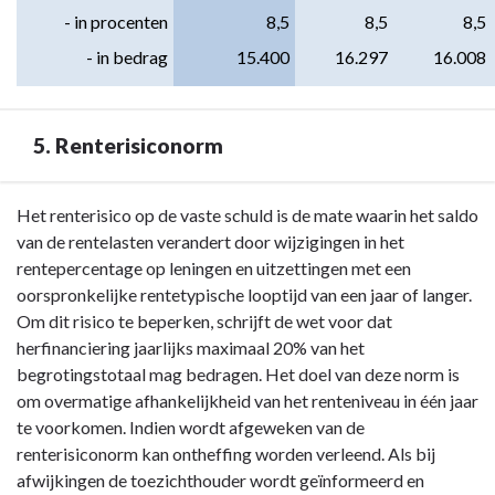
- in procenten
8,5
8,5
8,5
- in bedrag
15.400
16.297
16.008
5. Renterisiconorm
Terug
Het renterisico op de vaste schuld is de mate waarin het saldo
naar
van de rentelasten verandert door wijzigingen in het
navigatie
rentepercentage op leningen en uitzettingen met een
-
oorspronkelijke rentetypische looptijd van een jaar of langer.
Paragraaf
Om dit risico te beperken, schrijft de wet voor dat
4
herfinanciering jaarlijks maximaal 20% van het
Financiering
begrotingstotaal mag bedragen. Het doel van deze norm is
-
om overmatige afhankelijkheid van het renteniveau in één jaar
5.
te voorkomen. Indien wordt afgeweken van de
Renterisiconorm
renterisiconorm kan ontheffing worden verleend. Als bij
afwijkingen de toezichthouder wordt geïnformeerd en