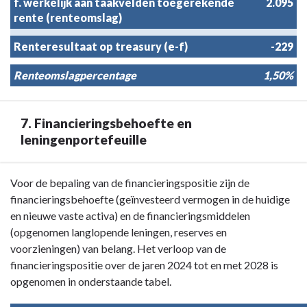
f. werkelijk aan taakvelden toegerekende
2.095
rente (renteomslag)
Renteresultaat op treasury (e-f)
-229
Renteomslagpercentage
1,50%
7. Financieringsbehoefte en
leningenportefeuille
Terug
Voor de bepaling van de financieringspositie zijn de
naar
financieringsbehoefte (geïnvesteerd vermogen in de huidige
navigatie
en nieuwe vaste activa) en de financieringsmiddelen
-
(opgenomen langlopende leningen, reserves en
Paragraaf
voorzieningen) van belang. Het verloop van de
4
financieringspositie over de jaren 2024 tot en met 2028 is
Financiering
opgenomen in onderstaande tabel.
-