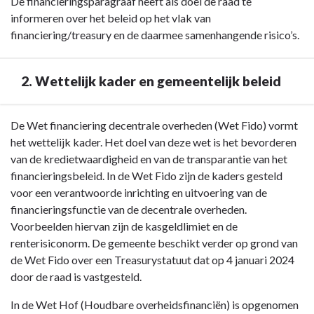
Terug
De financieringsparagraaf heeft als doel de raad te
naar
informeren over het beleid op het vlak van
navigatie
financiering/treasury en de daarmee samenhangende risico’s.
-
Paragraaf
2. Wettelijk kader en gemeentelijk beleid
4
Financiering
-
Terug
De Wet financiering decentrale overheden (Wet Fido) vormt
1.
naar
het wettelijk kader. Het doel van deze wet is het bevorderen
Wat
navigatie
van de kredietwaardigheid en van de transparantie van het
is
-
financieringsbeleid. In de Wet Fido zijn de kaders gesteld
het
Paragraaf
voor een verantwoorde inrichting en uitvoering van de
doel
4
financieringsfunctie van de decentrale overheden.
van
Financiering
Voorbeelden hiervan zijn de kasgeldlimiet en de
deze
-
renterisiconorm. De gemeente beschikt verder op grond van
paragraaf?
2.
de Wet Fido over een Treasurystatuut dat op 4 januari 2024
Wettelijk
door de raad is vastgesteld.
kader
In de Wet Hof (Houdbare overheidsfinanciën) is opgenomen
en