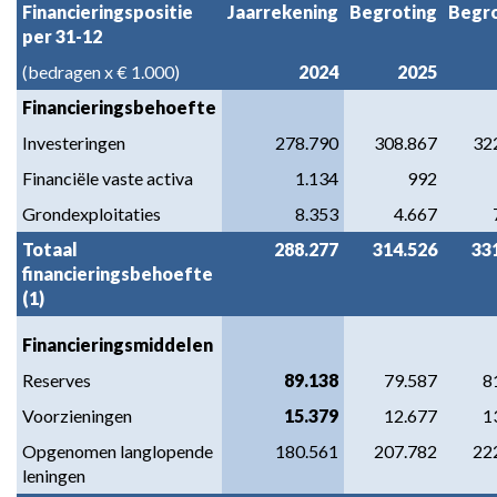
7.
Financieringspositie
Jaarrekening
Begroting
Begro
per 31-12
Financieringsbehoefte
en
(bedragen x € 1.000)
2024
2025
leningenportefeuille
Financieringsbehoefte
Investeringen
278.790
308.867
32
Financiële vaste activa
1.134
992
Grondexploitaties
8.353
4.667
Totaal
288.277
314.526
33
financieringsbehoefte
(1)
Financieringsmiddelen
Reserves
89.138
79.587
8
Voorzieningen
15.379
12.677
1
Opgenomen langlopende
180.561
207.782
22
leningen