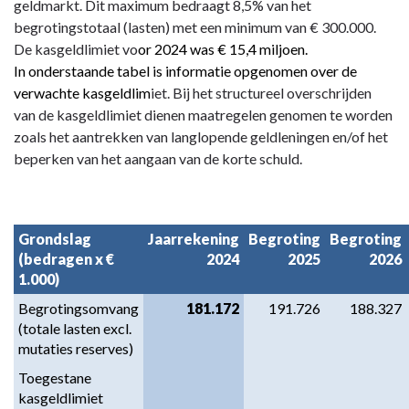
navigatie
geldmarkt. Dit maximum bedraagt 8,5% van het
-
begrotingstotaal (lasten) met een minimum van € 300.000.
Paragraaf
De kasgeldlimiet vo
or 2024 was
€ 15,4 miljoen.
4
In onderstaande tabel is informatie opgenomen over de
Financiering
verwachte kasgeldlim
iet. Bij het structureel overschrijden
-
van de kasgeldlimiet dienen maatregelen genomen te worden
4.
zoals het aantrekken van langlopende geldleningen en/of het
Kasgeldlimiet
beperken van het aangaan van de korte schuld.
Grondslag
Jaarrekening
Begroting
Begroting
(bedragen x €
2024
2025
2026
1.000)
Begrotingsomvang
181.172
191.726
188.327
(totale lasten excl.
mutaties reserves)
Toegestane
kasgeldlimiet