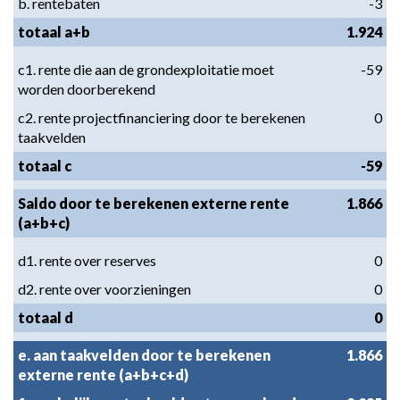
b. rentebaten
-3
totaal a+b
1.924
c1. rente die aan de grondexploitatie moet
-59
worden doorberekend
c2. rente projectfinanciering door te berekenen
0
taakvelden
totaal c
-59
Saldo door te berekenen externe rente
1.866
(a+b+c)
d1. rente over reserves
0
d2. rente over voorzieningen
0
totaal d
0
e. aan taakvelden door te berekenen
1.866
externe rente (a+b+c+d)