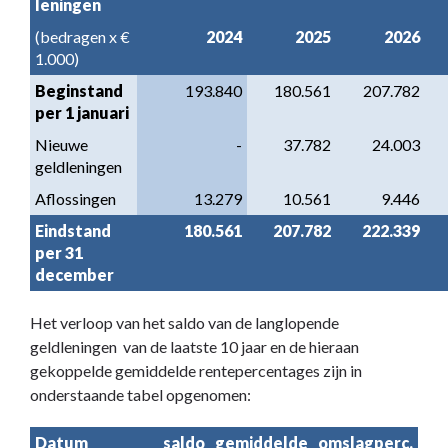
leningen
(bedragen x €
2024
2025
2026
1.000)
Beginstand
193.840
180.561
207.782
per 1 januari
Nieuwe
-
37.782
24.003
geldleningen
Aflossingen
13.279
10.561
9.446
Eindstand
180.561
207.782
222.339
per 31
december
Het verloop van het saldo van de langlopende
geldleningen van de laatste 10 jaar en de hieraan
gekoppelde gemiddelde rentepercentages zijn in
onderstaande tabel opgenomen:
Datum
saldo
gemiddelde
omslagperc.