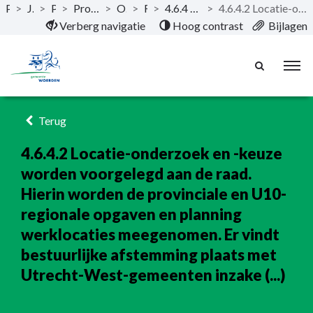
Publicaties
>
Jaarstukken 2024
>
Programma's
>
Programma 4. Cultuur, Economie, Recreatie & toerisme, Energietransitie
>
Opgave: Sterke economie
>
Resultaat
>
4.6.4 Behoefteonderzoek naar bedrijven voor de periode tot 2040 en keuze voor een bedrijvenlocatie.
>
4.6.4.2 Locatie-onderzoek en -keuze worden voorgelegd aan de raad. Hierin worden de provinciale en U10-regionale opgaven en planning werklocaties meegenomen. Er vindt bestuurlijke afstemming plaats met Utrecht-West-gemeenten inzake (...)
Naar hoofdinhoud
Verberg navigatie
Hoog contrast
Bijlagen
Terug
4.6.4.2 Locatie-onderzoek en -keuze
worden voorgelegd aan de raad.
Hierin worden de provinciale en U10-
regionale opgaven en planning
werklocaties meegenomen. Er vindt
bestuurlijke afstemming plaats met
Utrecht-West-gemeenten inzake (...)