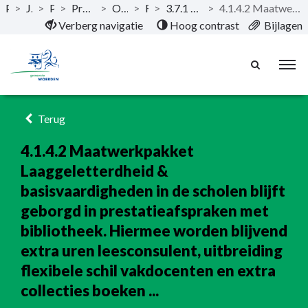
Publicaties
>
Jaarstukken 2024
>
Programma's
>
Programma 4. Cultuur, Economie, Recreatie & toerisme, Energietransitie
>
Opgave: Kunst en cultuur, Recreatie en toerisme
>
Resultaat
>
3.7.1 / 4.1.4 De tevredenheid van inwoners over voorzieningen is gestegen en basisvaardigheden zijn vergroot.
>
4.1.4.2 Maatwerkpakket Laaggeletterdheid & basisvaardigheden in de scholen blijft geborgd in prestatieafspraken met bibliotheek. Hiermee worden blijvend extra uren leesconsulent, uitbreiding flexibele schil vakdocenten en extra collecties boeken ...
Naar hoofdinhoud
Verberg navigatie
Hoog contrast
Bijlagen
Terug
4.1.4.2 Maatwerkpakket
Laaggeletterdheid &
basisvaardigheden in de scholen blijft
geborgd in prestatieafspraken met
bibliotheek. Hiermee worden blijvend
extra uren leesconsulent, uitbreiding
flexibele schil vakdocenten en extra
collecties boeken ...